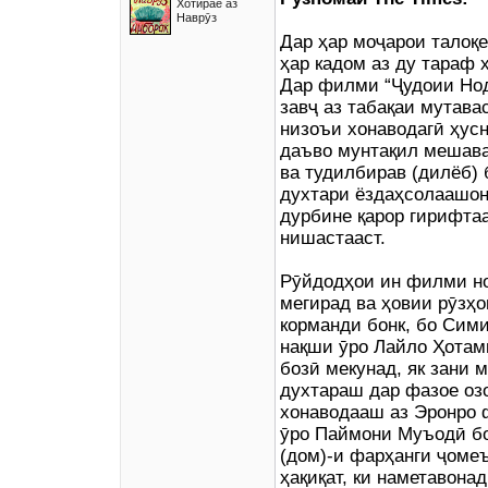
Хотирае аз
Наврӯз
Дар ҳар моҷарои талоқе
ҳар кадом аз ду тараф 
Дар филми “Ҷудоии Нод
завҷ аз табақаи мутава
низоъи хонаводагӣ ҳусн
даъво мунтақил мешава
ва тудилбирав (дилёб) 
духтари ёздаҳсолаашон
дурбине қарор гирифтаа
нишастааст.
Рӯйдодҳои ин филми но
мегирад ва ҳовии рӯзҳо
корманди бонк, бо Сими
нақши ӯро Лайло Ҳотам
бозӣ мекунад, як зани 
духтараш дар фазое оз
хонаводааш аз Эронро 
ӯро Паймони Муъодӣ бо
(дом)-и фарҳанги ҷомеъ
ҳақиқат, ки наметавона