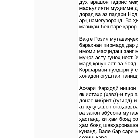
духтарашон тадрис мек
масъулияти муҳимме да
дорад ва аз падари Нод
арҷ намегузоранд. Ва ҳ
мазиқаи бештаре қарор 
Вақте Розия мутаваҷҷеҳ
бараҳнаи пирмард дар 
имоми масҷидаш занг ме
муҷоз асту гуноҳ нест. 
мард қонун аст ва бояд
Корфармои пулдори ӯ ё
хонадон оғуштаи таниш
Асғари Фарҳодӣ нишон 
як истахр (ҳавз)-и пур 
донае кибрит (гӯгирд)-
аз ҳуқуқашон огоҳанд в
ва занон абӯсона мута
ҳастанд, ки ҳам бояд р
ҳам бояд шавҳаронашон
кунанд. Вале бар сари
созиш кард.