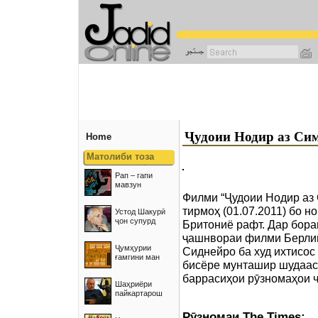
رفتن
به
محتوای
اصلی
Ҷудоии Нодир аз Си
Home
Матолиби тоза
Рап – гапи
мавзун
Филми “Ҷудоии Нодир аз 
тирмоҳ (01.07.2011) бо н
Устод Шакурӣ
ҷон супурд
Бритониё рафт. Дар бораи
ҷашнвораи филми Берлин
Ҷумҳурии
Сиднейро ба худ ихтисос
ғамгини ман
бисёре мунташир шудааст
баррасиҳои рӯзномаҳои ч
Шаҳриёри
пайкартарош
Рӯзномаи The Times: