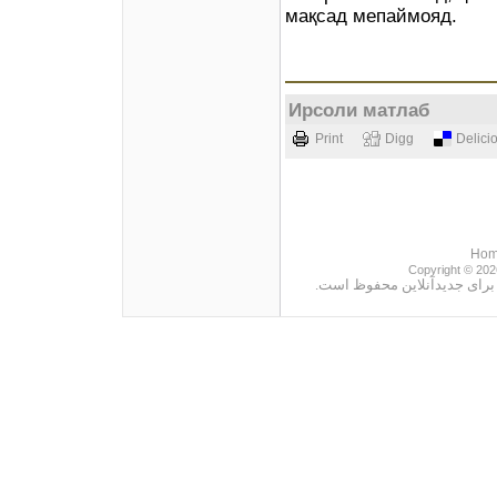
мақсад мепаймояд.
Ирсоли матлаб
Print
Digg
Delici
Ho
Copyright © 202
ت براى جديدآنلاين محفوظ است