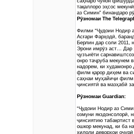
саҳнаро чунон фишурда
тақаллоро эҳсос меку
аз Симин” бинандаро рӯ
Рӯзномаи The Telegrap
Филми “Ҷудоии Нодир а
Асғари Фарҳодӣ, баран
Берлин дар соли 2011,
Эрони имрӯз аст… Дар 
ҷузъиёти сарнавиштсоз
онро таҷруба мекунем в
надорем, ки худамонро 
филм қарор диҳем ва си
саҳнаи муҳайиҷи филм г
ҷинсиятӣ ва мазҳабӣ за
Рӯзномаи Guardian:
“Ҷудоии Нодир аз Сими
озмуни якздонсолорӣ, н
ҷинсиятию табақотист 
ошкор мекунад, ки ба н
хилоли деворҳои оҷурӣ