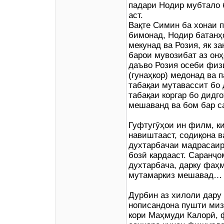
падари Нодир мубтало 
аст.
Вақте Симин ба хонаи 
бимонад, Нодир батанҳ
мекунад ва Розия, як з
барои мувозибат аз онҳ
даъво Розия осеби физ
(гунаҳкор) медонад ва п
табақаи мутавассит бо 
табақаи коргар бо дидг
мешаванд ва бом бар с
Гуфтугӯҳои ин филм, к
навиштааст, содиқона в
духтарбачаи мадрасаир
бозӣ кардааст. Саранҷ
духтарбача, дарку фаҳм
мутамаркиз мешавад…
Дурбин аз хилоли дару 
нописандона пушти миз
кори Маҳмуди Калорӣ, 