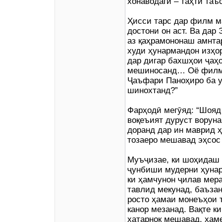
хонаводагӣ – таҳти та
Ҳисси тарс дар филм м
достони он аст. Ва дар
аз қаҳрамононаш амнтар
худи ҳунармандон изҳор
дар дигар бахшҳои ҷаҳ
мешиносанд… Оё филмс
Ҷаъфари Паноҳиро ба у
шинохтанд?”
Фарҳодӣ мегӯяд: “Шояд
воқеъият дуруст воруна
доранд дар ин маврид 
тозаеро мешавад эҳсос
Муъҷизае, ки шоҳидаш 
ҷунбиши мудерни ҳунар
ки ҳамчунон ҷилав мера
тавлид мекунад, баъзан
росто ҳамаи монеъҳои 
канор мезанад. Вақте к
хатарнок мешавад, ҳам