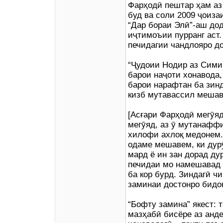
Фарҳодӣ пештар ҳам аз
буд ва соли 2009 ҷоиза
“Дар бораи Элӣ”-аш дод
иҷтимоъии пурранг аст.
печидагии чандлояро д
“Ҷудоии Нодир аз Симин
барои наҷоти хонавода,
барои нарафтан ба зинд
кизб мутавассил мешав
[Асғари Фарҳодӣ мегӯяд
мегӯяд, аз ӯ мутанафф
хилофи ахлоқ медонем.
одаме мешавем, ки дур
мард ё ин зан дорад ду
печидаи мо намешавад 
ба кор бурд. Зиндагӣ ч
заминаи достонро бидо
“Бофту замина” якест: т
мазҳабӣ бисёре аз анде