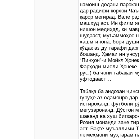
намоиш додани парокан
дар радифи корҳои Ҷа
қарор мегирад. Вале ра
машҳуд аст. Ин филм як
нишон медиҳад, ки мавр
шудааст, муъаммоҳое н
хашмгинона, бори дӯши
кӯдак аз ду тарафи дар
бошанд. Ҳамаи ин унсу
“Пинҳон”-и Мойкл Ҳонеке
Фарҳодӣ мисли Ҳонеке 
рус.) ба ҷони табақаи 
уфтодааст…
Табақа ба андозаи ҷинс
гурӯҳе аз одамонро дар
истироҳанд, футболи р
мегузаронанд. Дӯстон м
шаванд ва хуш бигзаро
Розия монанди зане ти
аст. Вақте муъаллими Т
як меҳмони муҳтарам п