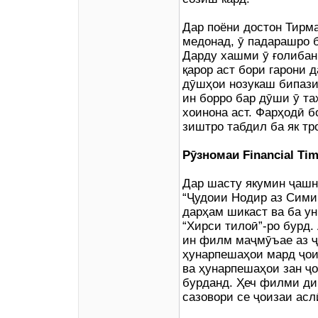
Дар поёни достон Тирма
медонад, ӯ падарашро
Дарду хашми ӯ ғолибан 
қарор аст бори гарони 
дӯшҳои нозукаш бипази
ин борро бар дӯши ӯ та
хоинона аст. Фарҳодӣ б
зиштро табдил ба як тр
Рӯзномаи Financial Tim
Дар шасту якумин ҷаш
“Ҷудоии Нодир аз Сими
дарҳам шикаст ва ба у
“Хирси тилоӣ”-ро бурд.
ин филм маҷмӯъае аз ҷ
ҳунарпешаҳои мард ҷои
ва ҳунарпешаҳои зан ҷо
бурданд. Ҳеч филми ди
сазовори се ҷоизаи асл