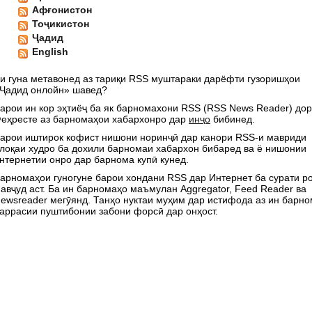
Афғонистон
Тоҷикистон
Ҷадид
English
и гуна метавонед аз тариқи RSS муштараки дарёфти гузоришҳои
Ҷадид онлойн» шавед?
арои ин кор эҳтиёҷ ба як барномахони RSS (RSS News Reader) дор
еҳресте аз барномаҳои хабархонро дар
инҷо
бибинед.
арои иштирок кофист нишони норинҷӣ дар канори RSS-и мавриди
лоқаи худро ба дохили барномаи хабархон бибаред ва ё нишонии
нтернетии онро дар барнома купӣ кунед.
арномаҳои гуногуне барои хондани RSS дар Интернет ба сурати р
авҷуд аст. Ба ин барномаҳо маъмулан Aggregator, Feed Reader ва
ewsreader мегӯянд. Танҳо нуктаи муҳим дар истифода аз ин барн
аррасии пуштибонии забони форсӣ дар онҳост.