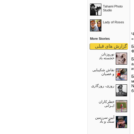
Tahami Photo
Studio
Lady of Roses
Ч
«
More Stories
گزارش های قبلی
Б
Ф
نوروزتان
خجسته باد
Б
а
и
نقاش شکیبایی
و عصيان
Б
м
روزی، روزگاری
N
б
خطرکاران
ایـرانی
آیین سرزمین
سنگ و باد