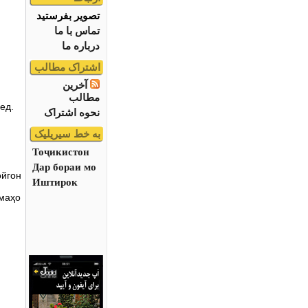
تصویر بفرستید
تماس با ما
درباره ما
اشتراک مطالب
آخرین
مطالب
ед.
نحوه اشتراک
به خط سیریلیک
Тоҷикистон
Дар бораи мо
ойгон
Иштирок
омаҳо