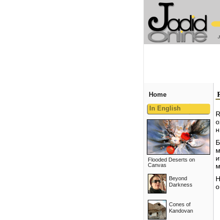
Home
In English
R
о
н
Б
м
и
Flooded Deserts on
Canvas
м
Beyond
Н
Darkness
о
Cones of
Kandovan