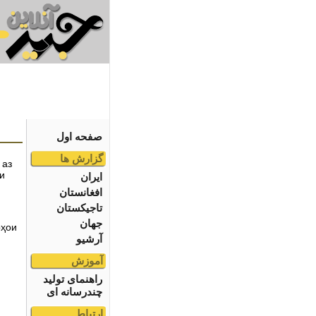
صفحه اول
گزارش ها
 аз
ки
ایران
افغانستان
تاجیکستان
جهان
рҳои
آرشیو
آموزش
راهنمای تولید
چندرسانه ای
ارتباط