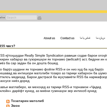
رفتن
به
محتوای
اصلی
?RSS чист
SS кӯтоҳшудаи Really Simple Syndication равиши содае барои огоҳӣ
хирин хабарҳо ва гузоришҳои як торнамо (вебсайт) аст, бидуни ин 
иёз ба сар задан ба он дошта бошед.
о барӯз шудани як торнамо фойли RSS-и он низ худ ба худ барӯз
ешавад ва интишори матолиби тозаро аз тариқи хабархон ба шумо
ттилоъ медиҳад. Барои дастрасӣ ба муҳтавиёти RSS ба нармафзо
ахсусе ниёз доред.
авъи матлаберо, ки мехоҳед аз тариқи RSS-и торнамои «Ҷадид
нлойн» дарёфт кунед, аз миёни гузинаҳои зер интихоб кунед:
Тозатарин матолиб
Эрон