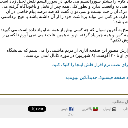
کارم را بیشتر سوررآلیسم می دانم. در سوررآلیسم نقش تخیل زیاد است
هتی به واقعیت ندارد و بطور کلی همه چیز از تخیل و ناخودآگاه گرفته می
درک آن راحت نیست و نمی توان گفت که صد درصد پیام خاصی در آن
دارد. هر کس می تواند برداشت خود را از آن داشته باشد یا هیچ برداشتی
ه باشد."
سخ به آخرین سوال که چه کسی بیش از همه به او یاد داده است می گوید:
مه کس و همه چیز یاد گرفته ام و به همین علت نامی نمی آورم تا کسی را
ش نکنم."
ارش مصور این صفحه آثاری از مریم هاشمی را می بینیم که نمایشگاه
شهریور) در موزه کانال لندن برپاست.
ای نصب نرم افزار فلش اینجا را کلیک کنيد.
 صفحه فیسبوک جدیدآنلاین بپیوندید
ل مطلب
اپ
ايميل
بالاترین
فيس
بوک