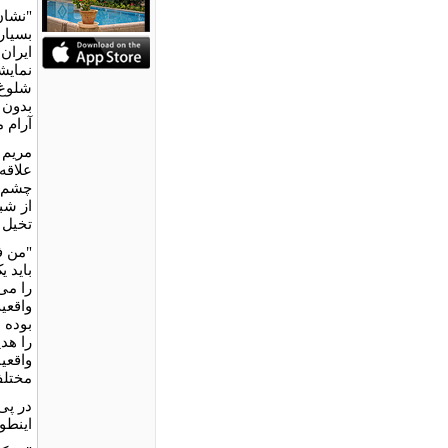
"نشان
بسیار
ایران
نمایش
شلوغ 
بدون 
آرام م
مریم 
علاقه
چشم ا
از شب
تخیل ر
"من ف
باید 
را می 
واقعی
بوده 
را هدی
واقعی
مختلف
در پی
اینطو