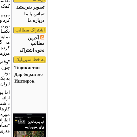
نقاشی
کمک ک
تصویر بفرستید
تماس با ما
مریم 
کرد و
درباره ما
اشتراک مطالب
یکسال
آخرین
می گو
مطالب
کرده 
نحوه اشتراک
مرزها
به خط سیریلیک
"وقتی
چون خ
Тоҷикистон
بود..
Дар бораи мо
به یک
Иштирок
ایران
اما پ
ارائه
داشته
کارها
موزه 
اطراف
"تضاد
هنری 