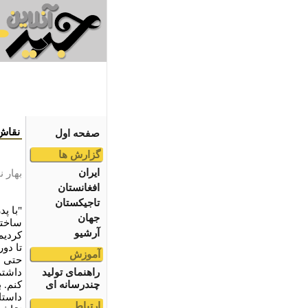
نقاش
صفحه اول
گزارش ها
ایران
بهار 
افغانستان
تاجیکستان
"با پ
جهان
ساختی
آرشیو
کردیم
تا دور
آموزش
حتی 
راهنمای تولید
داشتم
چندرسانه ای
کنم. ب
داستا
ارتباط