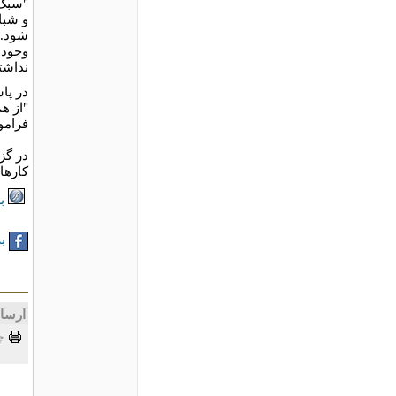
"سبک 
و شبا
شود. 
وجود 
نداشت
در پا
"از ه
فرامو
در گز
کارهای او تا ۳۰ آگوست (۸ 
بر
به
ارسا
چ