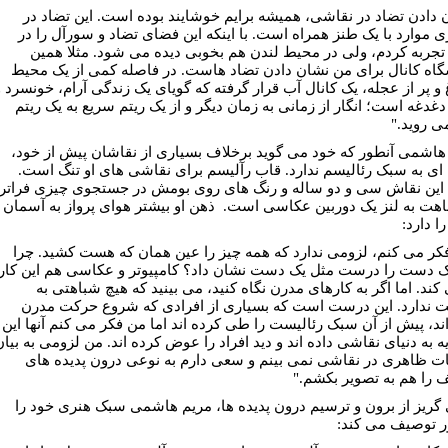
 دادن تضاد در نقاشی، همیشه برایم خوشایند بوده است. این تضاد در
ی موارد با یک طنز همراه است. با اینکه این فضای تضاد و سورآل را در
 تجربه کردم، ولی در محیط لندن هم بخوبی دیده می شود. مثلا همین
گاه کانال برای من نشان دادن تضاد هاست. در فاصله کمی از یک محیط
و پر از عجله، یک کانال آب قرار گرفته که گویای یک زندگی آرام، خونسرد و
دغدغه است؛ انگار از زمانی به زمان دیگر و از یک ریتم سریع به یک ریتم
ی روید."
هاشمی آنطور که خود می گوید برخلاف بسیاری از نقاشان پیش از خود،
 ای به سبک رئالیسم ندارد. قاب رآلیسم برای نقاشی های او تنگ است.
ین نقاش سی و دو ساله و رنگ های روی بومش در جستجوی چیزی فراتر
اهت به لنز یک دوربین عکاسی است. ذهن او بیشتر هوای پرواز به آسمان
ا دارد:
کر می کنم، لزومی ندارد که همه چیز را عین همان که هست کشید. چرا
یک دست را درست مثل یک دست نشان داد؟ کامپیوتر و عکاسی هم این کار
کند. اما اگر به کارهای مدرن نگاه کنید، می بینید که هیچ شباهتی به
ت ندارد. این درست است که بسیاری از افرادی که شروع حرکت مدرن
اند، پیش از آن سبک رئالیست را طی کرده اند اما من فکر می کنم آنها این
ه به دنیای نقاشی داده اند و دید افراد را عوض کرده اند. من لزومی به بیان
ات ظاهری در نقاشی نمی بینم و سعی دارم به نوعی درون پدیده های
 را هم به تصویر بکشم."
 گریز از برون و ترسیم درون پدیده ها، مریم هاشمی سبک هنری خود را
ر توصیف می کند: