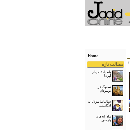
Home
مطالب تازه
پله پله تا دیدار
ابرها
سـوگ در
نوتـردام
سالنامۀ مولانا به
انگلیسی
مادرانه‌های
پارسی