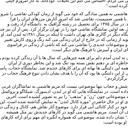
 می کردم. احساس می کنم این تخیلات کودکانه، به کار امروزم خیلی
رده است."
هاشمی به همین سادگی که خود می گوید از زمان کودکی نقاشی را شروع
 با همین صمیمیت، نقاشی شد که امروز آثارش مرزهای ایران را فرا
نوردید. در سال ۱۳۷۵ برای تحصیل در رشته گرافیک به دانشگاه آزاد رفت و
 بعد اولین نمایشگاه نقاشی خود را در تهران برگزار کرد. پس از آن نیز چند
نمایشگاه دیگر در گالری های تهران داشت تا اینکه در سال ۱۳۸۱به لندن آمد. او
ید از زمانی که در خارج از ایران زندگی می کند رنگ و روی کارش تغییر
و موضوعات جدیدی را نقاشی می کند که ناشی از زندگی در فراسوی
ی ایران و آمیزش با فرهنگ های دیگر است:
 به لندن آمدم دلم برای همه چیزهایی که سال ها با آن زندگی کرده بودم و
اطره ای بر ذهنم نقش بسته بود تنگ شد و این بخاطر دوری از ایران
.همه این دلتنگی ها بهانه ای برای کارهای جدیدم شد. نمایشگاه حجاب، پاس
ی از این دلتنگی ها بود که آن را با هدف نشان دادن تنوع فرهنگ حجاب در
 برگزارکردم."
وشش و حجاب تنها موضوعی نیست که مریم هاشمی به تماشاگران غربی
 داده است. در نمایشگاه هایی که او در لندن، ادینبورگ، شیکاگو و بروکسل
 موضوعاتی چون "زن" و "مذهب" را نیز به تصویر کشیده است. آخرین
ی او در حال حاضردر "موزه کانال لندن" به نمایش گذاشته شده است. این
خود در کنار کانالی آبی قرار دارد. موضوع آثار نقاش هم، کانال و زندگی در
 آن است. مریم هاشمی می گوید در کارهای جدیدش نیز مثل همیشه
" نشان داده شده، موضوعی که همواره انگیزه ای مهم برای ارائه کارهای
او بوده است: