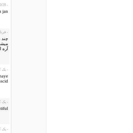
- soheil، 2010/10/28
m jan
- فرناز، 0/24
چند 
میشود
آره ا
- یک کاربر/11/30
haye
scid.
- یک کاربر،
tiful
- یک کاربر،