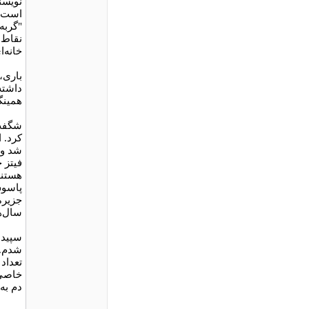
نویسن
است. 
"گربه
نقاط 
خانه‌ا
باری،
داشته‌
همینگ
شگفت‌
شد و 
فیتز 
هستند 
پاسوس
جزیره
سال‌ه
سپیده
شدم. 
تعداد
خاصی 
دم به