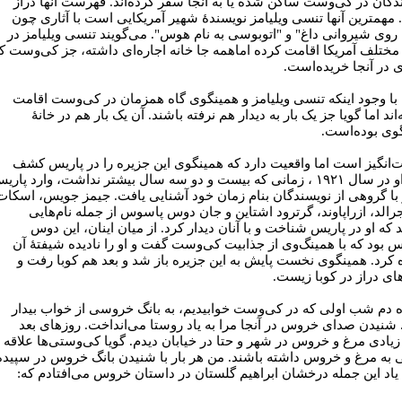
دگان در کی‌وست ساکن شده یا به آنجا سفر کرده‌اند. فهرست آنها دراز
مهمترین آنها تنسی ویلیامز نویسندۀ شهیر آمریکایی است با آثاری چون
 روی شیروانی داغ" و "اتوبوسی به نام هوس". می‌گویند تنسی ویلیامز در
مختلف آمریکا اقامت کرده اماهمه جا خانه اجاره‌ای داشته، جز کی‌وست ک
ی در آنجا خریده‌است.
 با وجود اینکه تنسی ویلیامز و همینگوی گاه همزمان در کی‌وست اقامت
اند اما گویا جز یک بار به دیدار هم نرفته باشند. آن یک بار هم در خانۀ
وی بوده‌است.
انگیز است اما واقعیت دارد که همینگوی این جزیره را در پاریس کشف
کرد. او در سال ۱۹۲۱ ، زمانی که بیست و دو سه سال بیشتر نداشت، وارد پاری
با گروهی از نویسندگان بنام زمان خود آشنایی یافت. جیمز جویس، اسکات
جرالد، ازراپاوند، گرترود اشتاین و جان دوس پاسوس از جمله نام‌هایی
که او در پاریس شناخت و با آنان دیدار کرد. از میان اینان، این دوس
 بود که با همینگ‌وی از جذابیت کی‌وست گفت و او را نادیده شیفتۀ آن
 کرد. همینگوی نخست پایش به این جزیره باز شد و بعد هم کوبا رفت و
ای دراز در کوبا زیست.
 دم شب اولی که در کی‌وست خوابیدیم، به بانگ خروسی از خواب بیدار
شنیدن صدای خروس در آنجا مرا به یاد روستا می‌انداخت. روزهای بعد
 زیادی مرغ و خروس در شهر و حتا در خیابان دیدم. گویا کی‌وستی‌ها علاقه
به مرغ و خروس داشته باشند. من هر بار با شنیدن بانگ خروس در سپیده
 یاد این جمله درخشان ابراهیم گلستان در داستان خروس می‌افتادم که: