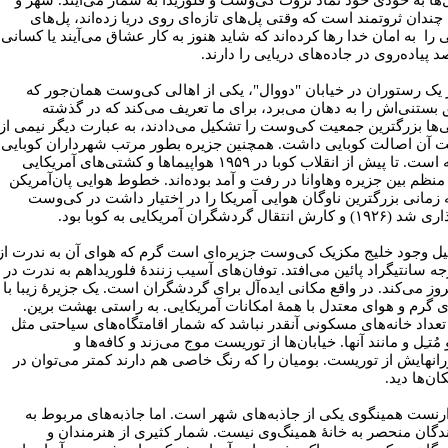
چندان ثروتمند است که وقتی پل‌های تازه‌ای روی دریا زده‌اند، پل‌های
را به امان خدا رها کرده‌اند که شاید هنوز به کار عشاق می‌آیند یا کسانی
 پیاده‌روی در جاده‌های دریایی را دارند.
ر یک رستوران در خیابان "دووال"، یکی از اهالی کی‌وست همان‌جور که
بستنی‌اش را به دهان می‌برد، برای ما تعریف می‌کند که در گذشته
ی‌ها بزرگترین جمعیت کی‌وست را تشکیل می‌دادند، به عبارت دیگر نیمی از
 آن اصالت کوبایی داشت. همچنین جزیره بطور مرتب شهرداران کوبایی
داشته است. تا پیش از انقلاب کوبا در ۱۹۵۹ هواپیماها و کشتی‌های آمریکایی
منظم بین جزیره و‌هاوانا در رفت و آمد بوده‌اند. خطوط هوایی پان‌آمریکن
ه زمانی بزرگترین ناوگان هوایی آمریکا را در اختیار داشت در کی‌وست
کارش انتقال گردشگران آمریکایی به کوبا بود.
یل وجود خلیج مکزیک کی‌وست جزیره‌ای است گرم که هوای آن به ندرت از
جه سانتیگراد پائین می‌افتد. توفان‌های آسیب زنندۀ فلوریداهم به ندرت در
روز می‌کند. در واقع مکانی ایده‌آل برای گردشگران است. یک جزیرۀ زیبا با
ی گرم و هوای معتدل با همۀ امکانات آمریکایی. به راستی بهشت برین.
تعداد خانه‌های مسکونی آنقدر نباشد که شمار اقامتگاه‌های سیاحتی مثل
مُتـِل و مانند آنها. خیابان‌ها از توریست موج می‌زند و کافه‌ها و
انهایش از توریست. بومیان را که رنگ خاصی هم دارند کمتر می‌توان در
ان‌ها دید.
ارنست همینگوی یکی از جاذبه‌های شهر است. اما جاذبه‌های مربوط به
دگان منحصر به خانۀ همینگ‌وی نیست. شمار کثیری از هنرمندان و