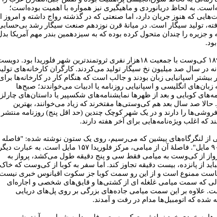
‌است. به لحاظ دریانوردی و ماهیگیری نیز همواره با اهمیت بوده‌است؛
ت‌هایی که هنوز جریان دارد، اما صنعتی که در گذشته رواج داشته و امروز ا
فته، تولید سیگار است. در میانۀ قرن نوزدهم صنعت سیگار رشد بی‌حسابی
 و جزیره را چندان متحول کرده بوده که به سیزدهمین بندر مهم آمریکا بدل
ود.
در ۱۸۹۰ کی‌وست با جمعیت ۱۸هزار نفری ثروتمندترین شهر فلوریدا بود. دویس
نه در سال صد میلیون نخ سیگار تولید می‌کردند. کارگران کارخانه‌های تولید
 بیشتر اسپانیایی زبان بودند و جالب است که هنگام کار در کارخانه‌ها برای
ه زبان‌های انگلیسی و اسپانیایی روزنامه یا ادبیات می‌خواندند؛ صبح‌ها
مه‌های کوبایی و بعد از ظهرها نمایشنامه‌های شکسپیر یا داستان‌های چارلز
. حالا صد سال بعد هم کی‌وستی‌ها مفتخرند که زیاد می‌خوانند، بهترین
فروشی‌ها را دارند و در یک شهر کوچک چندین (حد اقل پنج) روزنامه منتشر
د که اغلب ویژه‌نامه‌هایی برای آخر هفته دارند.
ی از لنگرگاه‌های پیشین که می‌رسیم، روی یک ستون نوشته شده: "فاصله ت
کوبا ۹۰ مایل". فاصلۀ آن از میامی، مرکز فلوریدا ۱۵۷ مایل است. به عبارت دیگ
رواز از کی‌وست به میامی فقط سی و پنج دقیقه طول می‌کشد، پرواز به
باید از پانزده، بیست دقیقه تجاوز کند. اما سفر به کوبا از کی‌وست که خاک
است ممنوع است و از این رو سمت کوبا جز سکوت اقیانوس خبری نیست
لی که سمت میامی غلغله ای از کشتی‌ها و قایق‌های شخصی و اجاره‌ای
ت. علاوه بر این سمت میامی جاده‌های بزرگی بر روی پل‌های دریایی
 شده که اتومبیل‌ها مدام در رفت و آمدند.
ل‌ها به خودی خود نماد ثروت کی‌وست و فلوریدا به شمار می‌آیند. شهر و