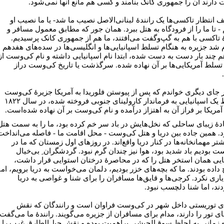
دارند آن را جمهوری کانک بنامند و کسی هم مانع آنها نمی‌شود.
 انتظار تاکسی‌ها یک رانندۀ لبنانی‌الاصل نصیب ما شد- یا ما نصیب او
- تا ما را از فرودگاه به هتل ببرد. همان‌ جور که مطابق معمول مسافر و
ۀ تاکسی با هم به گپ‌وگفت می‌افتند، ما هم از جمهوری کانک پرسیدیم.
 شد جزیره به هنگام تسلط اسپانیایی‌ها و انگلیسی‌ها در سده‌های هفدهم
 چند بار دست به دست شده، ابتدا نام اسپانیایی داشته و نام کی‌وست از
تسلط آمریکایی‌ها بر آن نهاده شده. سرگذشت یا تاریخ کی‌وست دراز
ر جای دیگری خواندم که پس از پیوستن فلوریدا به آمریکا جزیرۀ کی‌وست
توسط یک اسپانیایی به فرماندار کارولینای جنوبی فروخته شده، در سال ۱۸۲۲
آمریکا بر فراز آن به اهتزاز درآمده و نام کی‌وست بر آن نهاده شده‌است.
دۀ زیبای ساحلی که نخل‌هایش در باد سر خم کرده بود، ما را به سمت هتل
د. همین جاده بین دریا و هتل کی‌وست - محل اقامت ما - فاصله می‌انداخت
شتر مهمانخانه‌ها در کنار دریا واقع‌اند. در روزهای اول زمستان که ما در
ت بودیم باد شدید بود، هوا نیز چندان گرم نبود. گردشگران ِ بی‌خیال
ایی همان استخر هتل را که در محاصرۀ درختان استوایی قرار داشت،
داده بودند. ما که بچه‌های خزر بودیم، دلمان می‌خواست به دریا برویم، اما
اری نکرد. کرجی‌ها و قایق‌ها مسافران را برای شنا و غواصی به دریا
دند، اما شنا دلچسب نبود.
ی توریستی داخل شهر در کی‌وست فراوان است و رانندگان که نقش
ای تور را دارند، مدام برای مسافران از جزیره می‌گویند. رانندۀ ما می‌گفت
 زمانی به لحاظ سوق‌الجیشی پراهمیت بوده و نقش جبل‌الطارق غرب را