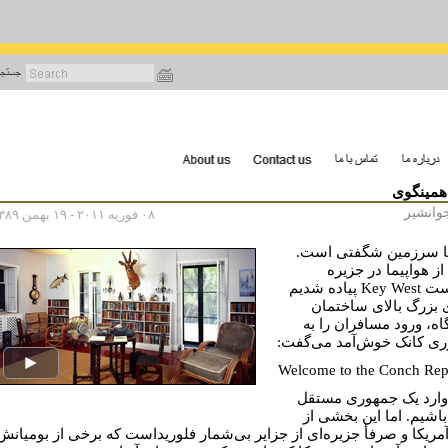
رفتن
به
محتوای
اصلی
همینگوی
وانشیر
۰۸ فوریه ۲۰۱۱ - ۱۹ بهمن ۱۳۸۹
ا سرزمین شگفتی است.
ز هواپیما در جزیره
کی‌وست Key West پیاده شدیم
ی بزرگ بالای ساختمان
اه، ورود مسافران را به
ی کانک خوش‌آمد می‌گفت:
Welcome to the Conch Rep
 وارد یک جمهوری مستقل
اشیم. اما این بخشی از
مریکا و صرفأ جزیره‌ای از جزایر بی‌شمار فلوریداست که برخی از بومیانش