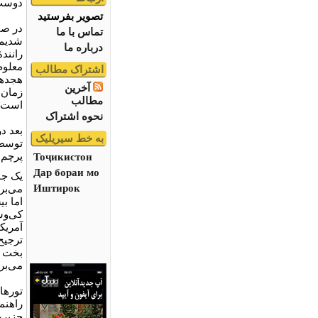
دوست 
تصویر بفرستید
در صف
تماس با ما
شدیم 
درباره ما
رانند
معلوم
اشتراک مطالب
هجدهم
آخرین
زمان 
مطالب
است.
نحوه اشتراک
بعد د
به خط سیریلیک
پرچم 
Тоҷикистон
Дар бораи мо
یک جا
Иштирок
می‌بر
اما بی
کی‌وس
آمریک
ترجیح 
بخت ی
می‌بر
تورها
راهنم
جزیره