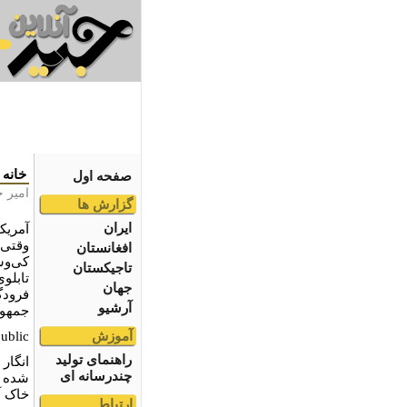
خانه 
صفحه اول
امیر ج
گزارش ها
ایران
آمریک
وقتی ا
افغانستان
تاجیکستان
تابلو
جهان
فرودگ
آرشیو
جمهور
آموزش
ublic
راهنمای تولید
انگار
چندرسانه ای
شده ب
خاک آ
ارتباط