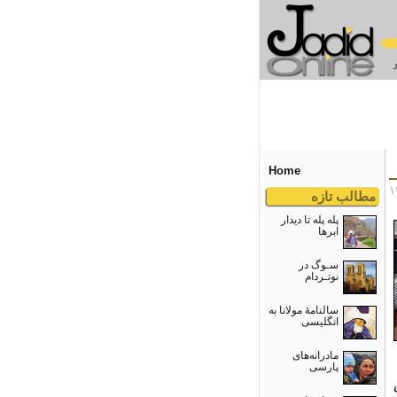
Home
مطالب تازه
پله پله تا دیدار
ابرها
سـوگ در
نوتـردام
سالنامۀ مولانا به
انگلیسی
مادرانه‌های
پارسی