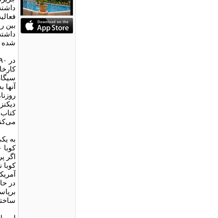
داشته
فعالی
بین ر
داشته
شده ب
کارخا
سیگار
آنها ب
روزنا
دیکنز
کتاب‌
می‌کنن
به یک
اگر پ
کوبا ن
آمریک
در حا
برپاس
ساخته
این پ