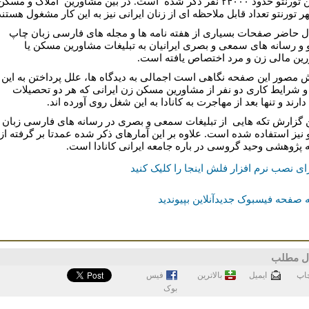
مسکن تورنتو حدود ۲۴۰۰۰ نفر ذکر شده است. در بین مشاورین املاک و مسکن
 تورنتو تعداد قابل ملاحظه ای از زنان ایرانی نیز به این کار مشغول هستند
ل حاضر صفحات بسیاری از هفته نامه ها و مجله های فارسی زبان چاپ
و و رسانه های سمعی و بصری ایرانیان به تبلیغات مشاورین مسکن یا
ین مالی زن و مرد اختصاص یافته است.
 مصور اين صفحه نگاهی است اجمالی به دیدگاه ها، علل پرداختن به این
و شرایط کاری دو نفر از مشاورین مسکن زن ایرانی که هر دو تحصیلات
ارند و تنها بعد از مهاجرت به کانادا به این شغل روی آورده اند.
ن گزارش تکه هایی از تبلیغات سمعی و بصری در رسانه های فارسی زبان
و نیز استفاده شده است. علاوه بر این آمارهای ذکر شده عمدتا بر گرفته از
 پژوهشی وحید گروسی در باره جامعه ایرانی کانادا است.
ای نصب نرم افزار فلش اینجا را کلیک کنيد
 صفحه فیسبوک جدیدآنلاین بپیوندید
ل مطلب
اپ
ايميل
بالاترین
فيس
بوک