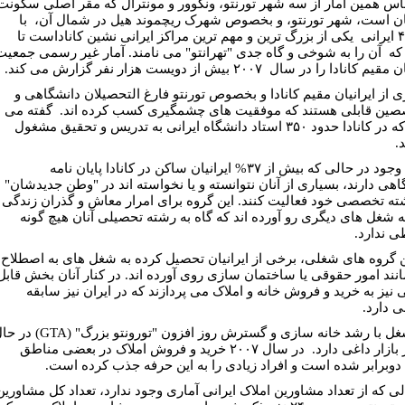
اس همین آمار از سه شهر تورنتو، ونکوور و مونترال که مقر اصلی سکونت
یان است، شهر تورنتو، و بخصوص شهرک ریچموند هیل در شمال آن، با
۴۱۰۰۰ ایرانی یکی از بزرگ ترین و مهم ترین مراکز ایرانی نشین کاناداست تا
که آن را به شوخی و گاه جدی "تهرانتو" می نامند. آمار غیر رسمی جمعیت
م کانادا را در سال ۲۰۰۷ بیش از دویست هزار نفر گزارش می کند.
ی از ایرانیان مقیم کانادا و بخصوص تورنتو فارغ التحصیلان دانشگاهی و
ین قابلی هستند که موفقیت های چشمگیری کسب کرده اند. گفته می
شود که در کانادا حدود ۳۵۰ استاد دانشگاه ایرانی به تدریس و تحقیق مشغول
.
با این وجود در حالی که بیش از ۳۷% ایرانیان ساکن در کانادا پایان نامه
اهی دارند، بسیاری از آنان نتوانسته و یا نخواسته اند در "وطن جدیدشان"
ته تخصصی خود فعالیت کنند. این گروه برای امرار معاش و گذران زندگی
ه شغل های دیگری رو آورده اند که گاه به رشته تحصیلی آنان هیچ گونه
ی ندارد.
ن گروه های شغلی، برخی از ایرانیان تحصیل کرده به شغل های به اصطلاح
مانند امور حقوقی یا ساختمان سازی روی آورده اند. در کنار آنان بخش قابل
 نیز به خرید و فروش خانه و املاک می پردازند که در ایران نیز سابقه
ی دارد.
این شغل با رشد خانه سازی و گسترش روز افزون "تورونتو بزرگ" (A
حاضر بازار داغی دارد. در سال ۲۰۰۷ خرید و فروش املاک در بعضی مناطق
ا دوبرابر شده است و افراد زیادی را به این حرفه جذب کرده است.
لی که از تعداد مشاورین املاک ایرانی آماری وجود ندارد، تعداد کل مشاورین