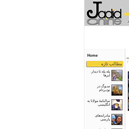
Home
مطالب تازه
پله پله تا دیدار
ابرها
سـوگ در
نوتـردام
سالنامۀ مولانا به
انگلیسی
مادرانه‌های
پارسی