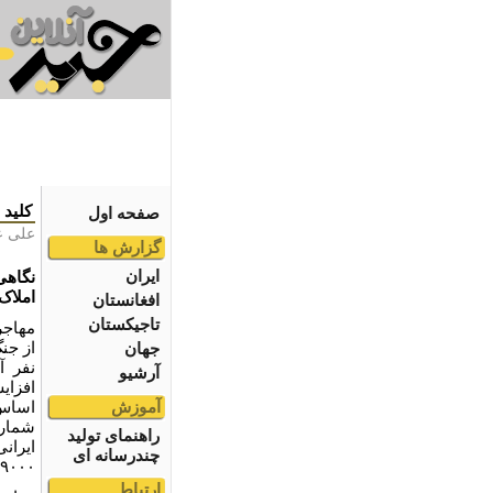
کلید 
صفحه اول
علی ع
گزارش ها
ایران
نگاهی
املاک 
افغانستان
تاجیکستان
مهاجرت
جهان
نفر آ
آرشیو
افزای
آموزش
اساس 
شماری
راهنمای تولید
چندرسانه ای
۸۹۰۰۰ نفر ذکر شده 
ارتباط