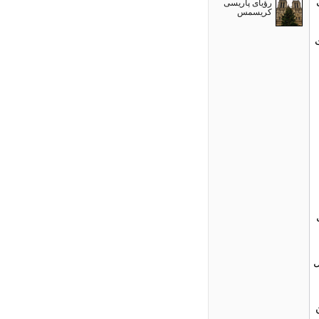
رؤیای پاریسی
کریسمس
GT) در حال