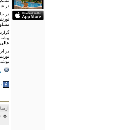
در شهر
در حا
تورنت
مشاور
گزارش
پیشه 
عالی د
در ای
تورنت
نوشته
بر
به
ارسا
چ