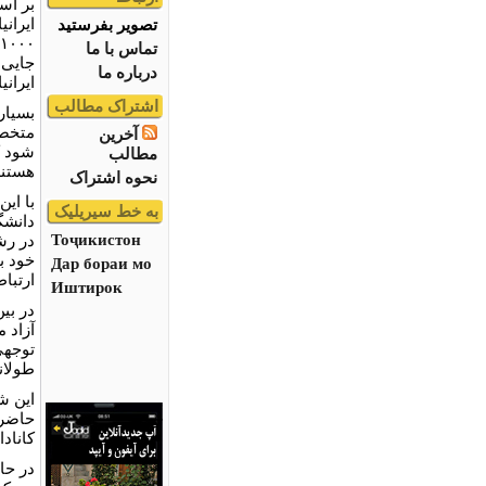
بر اس
ایران
تصویر بفرستید
تماس با ما
جایی 
درباره ما
ایرانیان مقی
اشتراک مطالب
بسیار
متخصص
آخرین
مطالب
هستند
نحوه اشتراک
به خط سیریلیک
دانشگ
Тоҷикистон
در رش
خود ب
Дар бораи мо
ارتباط
Иштирок
در بی
آزاد 
توجهی
طولان
کاناد
در حا