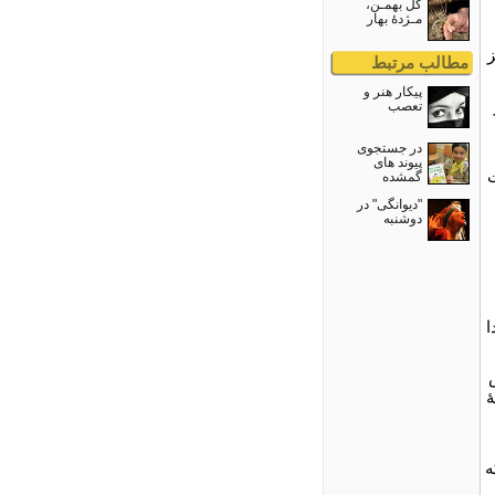
گل بهمـن،
مـژدۀ بهار
ز
مطالب مرتبط
پیکار هنر و
تعصب
در جستجوی
پيوند های
بت
گمشده
"دیوانگی" در
دوشنبه
ا
ۀ
ه