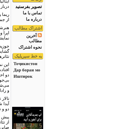
ایتال
دربار 
تصویر بفرستید
تماس با ما
ریما 
درباره ما
از جمل
هنرشن
اشتراک مطالب
اپرا و
آخرین
نمایش
مطالب
نحوه اشتراک
گشایش 
به خط سیریلیک
تئاتر
Тоҷикистон
این ن
افتاد
Дар бораи мо
دو اح
Иштирок
بی‌جو
می‌شو
و راد
تالار 
آیدا ش
دو و 
پیش ا
از تئ
صابرو