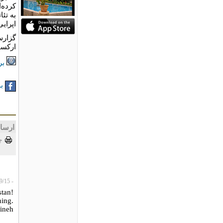
کرده‌
به تئا
اپرایی
گزارش
ارکست
بر
به
ارسا
چ
- Papillon، 2009/09/15
!I didn't know they perform opera in Tajikistan
.it was totally new and worth watching
rineh