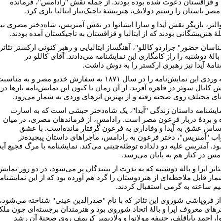
یا و قزاقستان دعوت شده بوده بودند. از جمله نقش "رادامس"، فرمانده
مصر باستان را رستم دولایف، هنرپیشۀ تاجیک‌تبار ایتالیا بازی ‌کرد.
والتر، بازیگر نقش آیدا و سارا ایشانوا در نقش آمنریس، شاه‌دختر مصری نی
ۀ هنرپیشگانی بودند که از ایتالیا و قزاقستان به تاجیکستان آمده بودند.
اسان حضور" جراردو کاللو"، آهنگساز ایتالیایی و رهبر کنونی ارکستر تئاتر
 بالۀ دوشنبه را راز کامگاری این نمایشنامه می‌دادند. آقای کاللو در
نامۀ آیدا نیز رهبری ارکستر را به دوش داشت.
جوزپه وردی این نمایش‌نامه را در سال ۱۸۷۱ به سفارش خديو مصر و به مناس
کانال سوئز در قاهره آفرید. از آن زمان تا کنون این نمایش‌نامه بارها در
های مختلف روی صحنه رفته و از بهترین اثرهای وردی به شمار می‌رود.
مایشنامه داستان زندگی "آیدا"، یک شاه‌دختر حبشی است که به اسارت
ه و بردۀ دربار فرعون مصر است. رادامس، از فرماندهان مصری، در میان
ساس عشق به آیدا و وفاداری به فرعون گرفتار مانده‌است. با عشق
اب "آمنریس"، دختر فرعون به رادامس، ماجراهای داستان پیچیده‌تر
د. آمنریس علیه دو دلداده توطئه‌چینی می‌کند. نمایشنامه با مرگ فجیع آید
امس در کنار هم به پایان می‌رسد.
تئاتر اپرا و باله دوشنبه که به ندرت از بینندگان پر می‌شود، در دو روز نمایش
مار قابل ملاحظه‌ای از هنردوستان را گرد هم آورده بود که از این نمایشنام
نیم ساعته به گرمی استقبال کردند.
ز فروپاشی شوروی این تئاتر که با نام "صدرالدین عینی" شناخته می‌شود،
اترهای معروف اپرا و بالۀ اتحاد شوروی بود و هنرمندان برجسته‌ای چون ملک
ا، احمد باباقلف، حنیفه مولانوا و ولادیمیر کریمف روی صحنۀ آن رشد