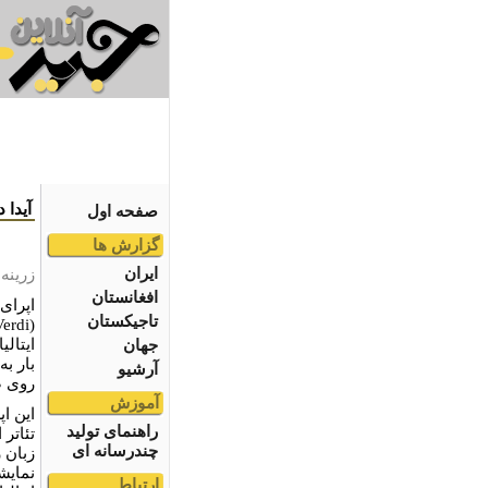
آیدا 
صفحه اول
گزارش ها
ایران
زرینه
افغانستان
اپرای
تاجیکستان
جهان
بار ب
آرشیو
روی ص
آموزش
راهنمای تولید
تئاتر 
چندرسانه ای
زبان 
نمایش
ارتباط