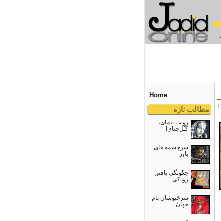
Home
مطالب تازه
رویت بنمای،
گـُل‌چتای!
سرچشمه های
باور
چگونگی یافتن
رودکی
سرخپوشان بام
جهان