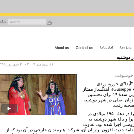
رفتن
به
محتوای
اصلی
در دوشنبه
۱۱ سپتامبر ۲۰۰۹ - ۲۰ شهریور ۱۳۸۸
 خوشوقت
 "آیدا"ی جوزپه وردی
(Guiseppe Verdi)، آهنگساز ممتاز
ایتالیایی سدۀ ۱۹ برای نخستین
ه زبان اصلی در شهر دوشنبه
حنه رفت.
این اپرا در دهۀ ۱۹۵۰ میلادی در
اپرا و بالۀ شهر دوشنبه به
روسی اجرا شده بود. تفاوت
نامۀ جدید، افزون بر زبان آن، شرکت هنرمندان خارجی در آن بود که از