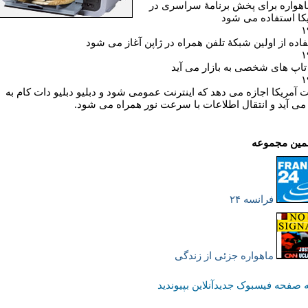
اهواره برای پخش برنامۀ سراسری در
کا استفاده می شود
۱
اده از اولين شبکۀ تلفن همراه در ژاپن آغاز می شود
۱
اپ های شخصی به بازار می آيد
۱
 آمريکا اجازه می دهد که اينترنت عمومی شود و دبليو دبليو دات کام به
 می آيد و انتقال اطلاعات با سرعت نور همراه می شود.
همين مجموعه
فرانسه ۲۴
ماهواره جزئی از زندگی
 صفحه فیسبوک جدیدآنلاین بپیوندید