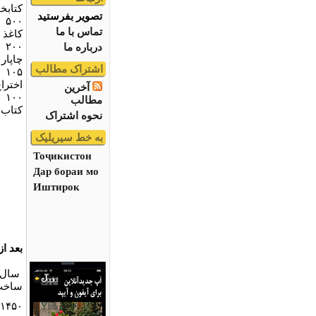
کتابخا
تصویر بفرستید
۵۰۰
تماس با ما
کاغذ 
۲۰۰
درباره ما
چاپار
اشتراک مطالب
۱۰۵
اخترا
آخرین
۱۰۰
مطالب
کتاب
نحوه اشتراک
به خط سیریلیک
Тоҷикистон
Дар бораи мо
Иштирок
بعد از
سال ۳۰۵
ساخت 
۱۴۵۰