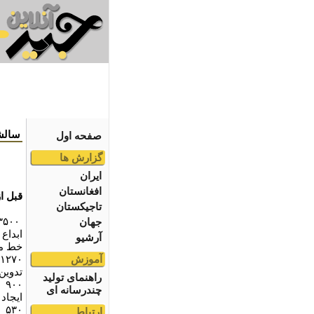
سالشم
صفحه اول
گزارش ها
ایران
افغانستان
قبل از
تاجیکستان
۳۵۰۰ سال
جهان
ابداع
آرشیو
خط م
آموزش
۱۲۷۰
تدوين
راهنمای تولید
۹۰۰
چندرسانه ای
ايجاد
۵۳۰
ارتباط