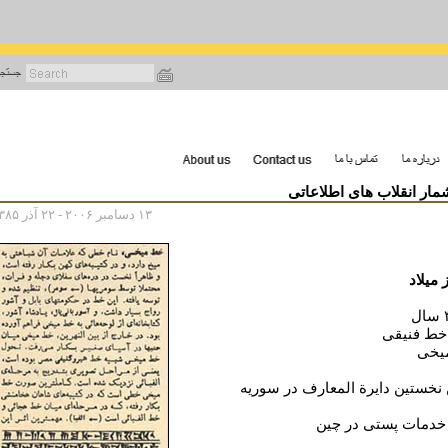
رفتن
به
محتوای
اصلی
ار انقلاب هاى اطلاعاتی
۱۳ دسامبر ۲۰۰۶ - ۲۲ آذر ۱۳۸۵
 ميلاد
 خط فنيقی
يخی
 نخستين دايرة المعارف در سوريه
 خدمات پستی در چين