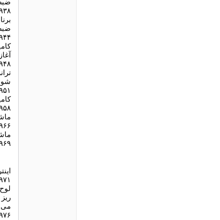
ضبط
۹۳۸
برنا
ضبط
۹۴۴
کامپ
آغا
۹۴۸
تران
شود
۹۵۱
کامپ
۹۵۸
ماشي
۹۶۶
ماش
۹۶۹
اينت
۹۷۱
لوح 
ريز 
می 
۹۷۶