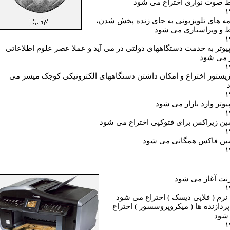
 صوت نواری اختراع می شود
۱
مه های تلويزيونی به جای زنده پخش شدن،
 و ويراستاری می شود
۱
يوتر به خدمت دستگاههای دولتی در می آيد و عملا عصر علوم اطلاعاتی
ز می شود
۱
زيستور اختراع و امکان داشتن دستگاههای الکترونيکی کوجک ميسر می
۱
يوتر وارد بازار می شود
۱
ن زيراکس برای فتوکپی اختراع می شود
۱
ين فاکس همگانی می شود
۱
رنت آغاز می شود
۱
نرم ( فلاپی ديسک ) اختراع می شود
پردازنده ها ( ميکروپروسسور ) اختراع
شود
۱