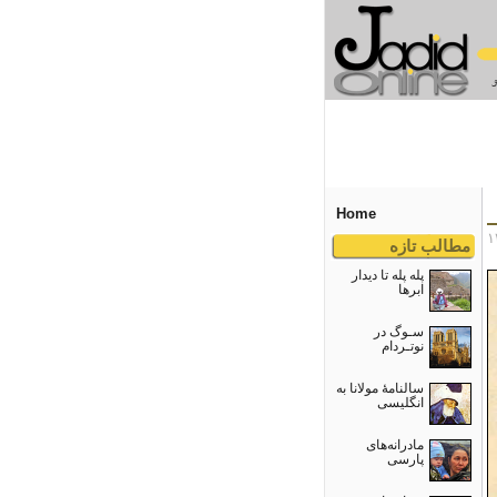
Home
مطالب تازه
پله پله تا دیدار
ابرها
سـوگ در
نوتـردام
سالنامۀ مولانا به
انگلیسی
مادرانه‌های
پارسی