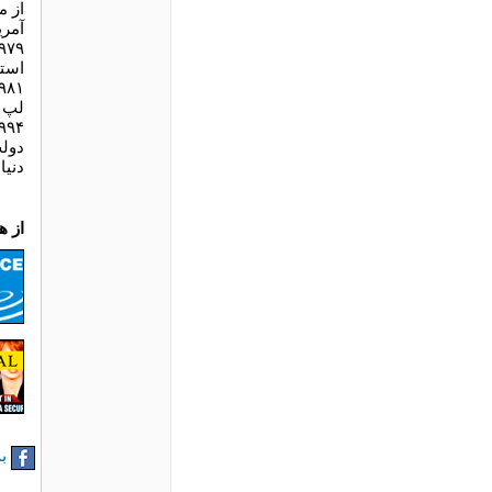
از م
آمري
۹۷۹
استف
۹۸۱
لپ ت
۹۹۴
دولت
دنيا
از 
به