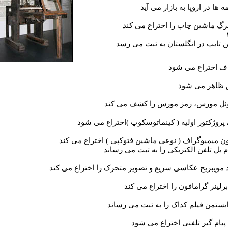
ه ها در اروپا به بازار می آيد
رگ ماشين چاپ را اختراع می کند
 تايپ در انگلستان به ثبت می رسد
ف اختراع می شود
ظاهر می شود
ل مورس، رمز مورس را کشف می کند
پروژکتور اوليه ( کينماتوسکوپ )اختراع می شود
ن ميميوگراف ( نوعی ماشين فتوکپی ) اختراع می کند
م بل تلفن الکتريکی را به ثبت می رساند
د مويبريج عکاسی سريع و تصوير متحرک را اختراع می کند
رلينر گرامافون را اختراع می کند
يستمن فيلم کداک را به ثبت می رساند
 پيام گير تلفنی اختراع می شود