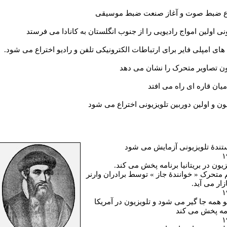
ع ضبط صوت و آغاز صنعت ضبط موسيقی
نی اولين امواج راديويی را از جنوب انگلستان به کانادا می فرستد
های امپلی فاير برای ارتباطات الکترونيکی تلفن و راديو اختراع می شود.
ن تصاوير متحرک را نشان می دهد
ميان قاره ای راه می افتد
يون و اولين دوربين تلويزيونی اختراع می شود
ندۀ تلويزيونی آزمايش می شود
۱
زيون در بريتانيا برنامه پخش می کند.
 متحرک « خوانندۀ جاز » توسط برادران وارنر
ازار می آيد.
۱
و همه جا گير می شود و تلويزيون در آمريکا
مه پخش می کند
۱