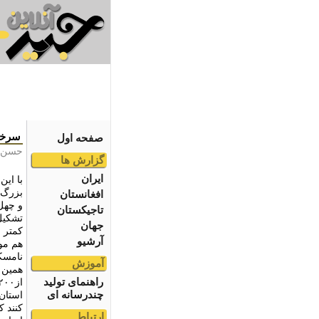
سرخپ
صفحه اول
حسن آ
گزارش ها
ایران
با این
بزرگ 
افغانستان
و چهل
تاجیکستان
تشکیل
جهان
کمتر ا
آرشیو
هم مو
نامسک
آموزش
همین 
راهنمای تولید
چندرسانه ای
استان
کنند ک
ارتباط