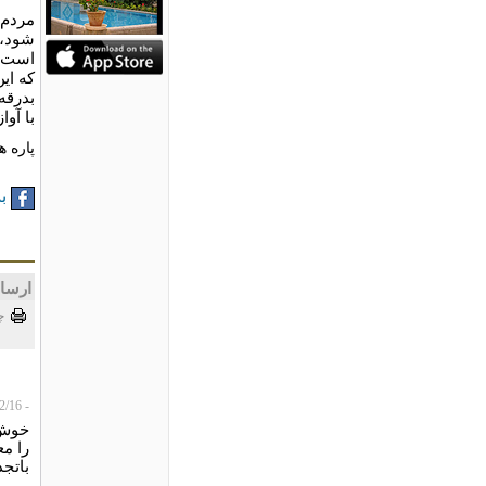
مردم 
شود، 
است. 
که ای
بدرقه
با آوا
پاره 
به
ارسا
چ
- lutfullah_qanit، 2009/02/16
را م
باتجد