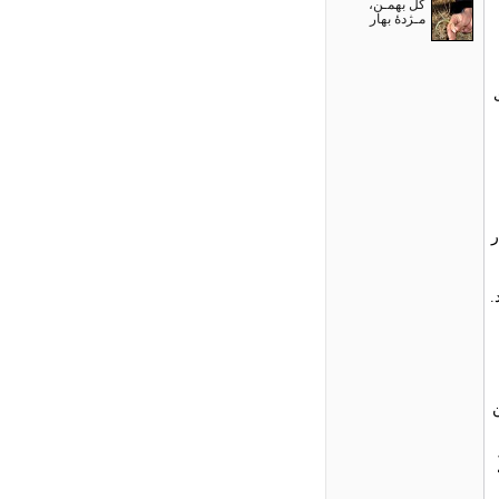
گل بهمـن،
مـژدۀ بهار
ر
.