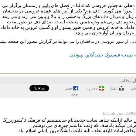
محلی به جشن عروسی که غالبا در فصل های پاییز و زمستان برگزار می
"سور" می گویند. "دف بزم" یکی از آیین های عمده عروسی در بدخشان
زنان و مردان دف های بزرگ بدخشی را با بالا و پایین می آرند و می زنند
ن نحوه دف زنی هم ویژه همین منطقه است. صدای دف در طول مدت
 داماد به خانه عروس و همین طور پیشواز او و گسیل عروس به خانه داماد
ز مردان و زنان آوازخوان می پیچد.
هایی از سور عروسی در بدخشان را می توانید در گزارش مصور این صفحه ببینید
 صفحه فیسبوک جدیدآنلاین بپیوندید
ل مطلب
اپ
ايميل
بالاترین
فيس
بوک
خوش حالم ازاینکه شاهد سایت جدیدبانام جدیدهستم که فرهنگ 3 کشوربزرگ
عرفی میکند باتاسف که وقت نداشتم جیزهای می نوشتم
یداحترامات فایقه لطف الله قانت دانشگاه بین الملی اسلام اباد