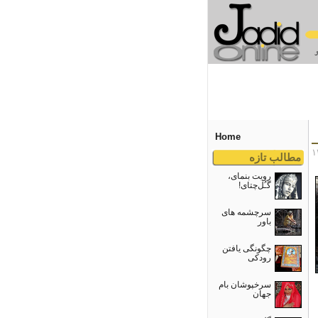
Home
مطالب تازه
رویت بنمای،
گـُل‌چتای!
سرچشمه های
باور
چگونگی یافتن
رودکی
سرخپوشان بام
جهان