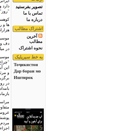
ایرانی
دارد 
تصویر بفرستید
"روز" 
تماس با ما
درباره ما
کوهسار
ها و ر
اشتراک مطالب
هزاران
آخرین
موسیق
مطالب
دف و ر
نحوه اشتراک
در میا
به خط سیریلیک
موسیق
"چراغ
Тоҷикистон
این آی
Дар бораи мо
و مرث
Иштирок
برگزی
در رو
بامدا
بازما
مراسم
متفاو
عروس 
پوشش 
مردم 
اجزاء