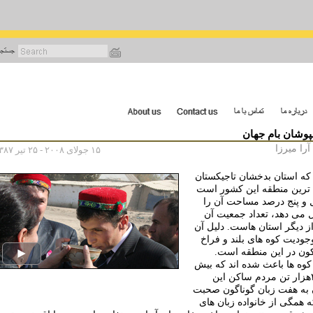
رفتن
به
محتوای
اصلی
وشان بام جهان
را میرزا
۱۵ جولای ۲۰۰۸ - ۲۵ تیر ۱۳۸۷
 که استان بدخشان تاجیکستان
ترین منطقه این کشور است
 و پنج درصد مساحت آن را
 می دهد، تعداد جمعیت آن
ز دیگر استان هاست. دلیل آن
جودیت کوه های بلند و فراخ
ون در این منطقه است.
کوه ها باعث شده اند که بیش
از۲۰۰هزار تن مردم ساکن این
 به هفت زبان گوناگون صحبت
ه همگی از خانواده زبان های