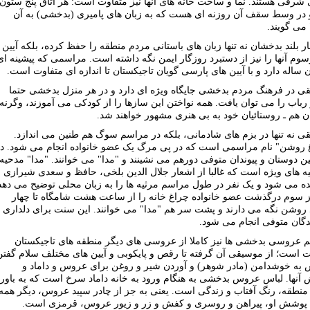
 شرقی هستند. نما و ساخت خانه های آنها نیز متفاوت است: هر اتاق پنج ستون
و در وسط سقف آن روزنه ای هست که به زبان های پامیری (بدخشی) به آن
می گویند.
 بلند بدخشان نه تنها زبان های باستانی مردم منطقه را حفظ کرده، بلکه آیین
سوم آنها را نیز از دستبرد روزگار ایمن نگه داشته است. مراسمی که پیشینه ای
 ساله دارد و با آیین های پارسی گویان تاجیکستان تا اندازه ای متفاوت است.
ی در فرهنگ مردم بدخشی جایگاه ویژه ای دارد و در هر منزل بدخشی حتما
باب را می توان یافت. همه نواختن این سازها را از کودکی می آموزند، وگرنه
ن هم ـ روستائیان خود به بی هنری مشهور خواهند شد.
ی نه تنها در بزم های شادمانی، بلکه در مراسم سوگ هم طنین می اندازد.
 روشن" نام مراسمی است که در پی مرگ یک عضو خانواده انجام می شود. د
ین دوستان و پیوندان متوفی دورهم می نشینند و "مدا" می خوانند. "مدا" مدحیه
یه های ویژه است که غالبا از اشعار جلال الدین بلخی، حافظ و سعدی شیرازی
ده می شود و یک نفر در طول مراسم مرثیه ها را به زبان محلی توضیح می دهد
ز سوم درگذشت عضو خانواده چراغ خانه را از ساعت هشت شامگاه تا چهار
د روشن نگه می دارند و پشت سر هم "مدا" می خوانند. این سنت برای دلداری
ندگان متوفی انجام می شود.
 عروسی بدخشی ها نیز کاملا از عروسی های دیگر منطقه های تاجیکستان
ت است؛ از موسیقی آن گرفته تا رقص و پایکوبی و آیین های مختلف سلام گفتن
به خوشدامن (مادر شوهر) و آوردن شیر و روغن برای عروس و داماد و
آنها. لباس عروس بدخشی به هنگام ورود به خانه داماد سرخ است که به باور
منطقه، رنگ آفتاب و زندگی است. یعنی به جز از چادر سپید عروس، دیگر همه
 پوشش او، پیراهن و روسری و کفش و زر و زیور عروس، قرمزی است.