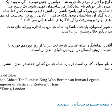
 ارج و احترام مردم عادی به شاه عباس را چنین توصیف کرده بود: "یک
مدرن اگر جویای نام بنیادگذار هر ساختمان کهنی شود، یک پاسخ می
 شاه عباس بزرگ. این پاسخ ناشی از دانش دقیقی نیست که واقعا شاه
پایه گذار آن ساختمان بوده. بلکه حاکی از عادتی رایج در اینجاست که همه
های بهبود و پیشرفت را از یادگارهای شاه عباس می دانند."
 شهر اصفهان، پایتخت باشکوه شاه عباس، به اندازه ویرانه های تخت
، یادآور جلال پیشین ایران است.
نلاين:
نمايشگاه 'شاه عباس: بازساخت ايران' از روز نوزدهم فوريه تا
هم ماه ژوئن امسال در موزه بريتانيای لندن برپاست.
د بلو مولف کتابی است در باره شاه عباس که این هفته در لندن منتشر
 شد.
,David Blow
hah Abbas: The Ruthless King Who Became an Iranian Legend
mperor of Persia and Restorer of Iran
BTauris, London
 صفحه فیسبوک جدیدآنلاین بپیوندید