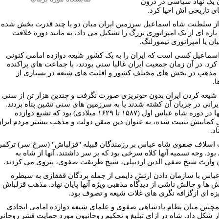
 یک نهاد سیاسی در درون
ی تاریخی اش احیا کرد.
ز سلطنت شاه اسماعیل سرزمین ایران میان دو یا چند قدرت بخش شده
 پاره ای از یک امپراتوری بزرگ را تشکیل می داد، به مانند دوره خلافت
ان یا امپراتوری تیمورلنگ.
سماعیل کسى است که ایران را به یک کشور شیعه دوازده امامی کنونی
 کرد. در آن زمان جمعیت ایران غالبا سنی بودند، با جماعت های پراکنده
مذهب در بخش های مختلف کشور و اقلیت های شیعه در بسیاری از
.
، شیعه کردن ایران بدون خونریزی صورت نگرفت و چندین هزار تن از سنی
یرانی در جریان آن کشته شدند یا به سرزمین های سنی نشین پناه بردند.
اما تنها در دوره شاه عباس اول (۱۵۸۷ تا ۱۶۲۹ میلادی) بود که تشیع دوازده
ِ کمابیش تثبیت شده، به عنوان دین متقن دولت و مذهب بیشتر مردم ایرا
اد.
اسلاف صفوی شاه عباس بر رزمندگان قبیله "قزلباش" (سرخ سر) ترکمن
بود. وجه تسمیه آنها کلاه سرخی بود که بر سر داشتند. آنها از شاه به
 وارث شیخ صفی الدین اردبیلی، شیخ طریقت صفوی، پیروی می کردند.
باس با سازمان دادن ارتش دایمی از جمله بردگان قفقازی به سیطره
ش ها و چالش ناشی از دیدگاه مذهبی ویژه آنها پایان نهاد. مذهب قزلباش
یزه ای ازگزافه نگری های غلات شیعه و تصوف بود.
چنین میان نظام پادشاهی صفوی و علمای شیعه دوازده امامی اتحادی
ر شکل داد. شاه در ازای تبلیغ و تحکیم روحانیون مورد حمایت قشر روحانی