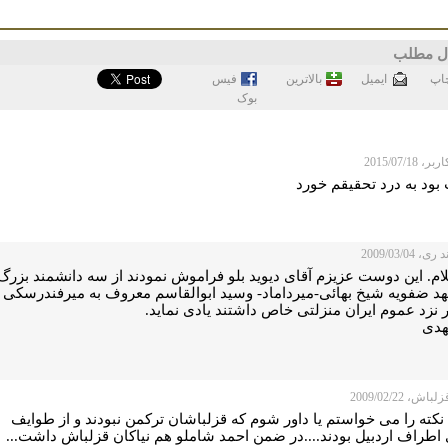
ل مطلب
اپ
ايميل
بالاترین
فيس
بوک
 2015/07/18
بود به درد تحقیقم خورد
، 2009/03/04
ام. این دوست عزیزم آقای دیوید بلو فراموش نمودند از سه دانشمند بزرگ
هد ضفویه شیخ بهائی-میرداماد- وسید ابوالقاسم معروف به میرفندرسکی
 نزد عموم ایران منزلتی خاص داشتند یادی نماید.
هدی
اش، 2009/02/22
 نکته را می خواستم یا داور شوم که قزلباشان ترکمن نبودند و از طوایف
 اطراف اردبیل بودند....در ضمن احمد شاملو هم نیاکان قزلباش داشت...