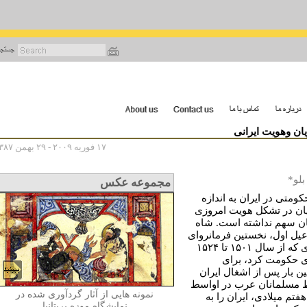
رفتن
به
محتوای
اصلی
ن وهویت ایرانی
۱۷ فوریه ۲۰۰۹ - ۲۹ بهمن ۱۳۸۷
بلو*
مجموعه عکس
کومتی در ایران به اندازه
ن در تشکل هویت امروزی
یان سهم نداشته است. شاه
یل اول، نخستین فرمانروای
صفوی که از سال ۱۵۰۱ تا ۱۵۲۴
ی حکومت کرد، برای
ن بار پس از اشغال ایران
مسلمانان عرب در اواسط
نمونه هایی از آثار گردآوری شده در
فتم میلادی، ایران را به
نمایشگاه موزه بریتانیا