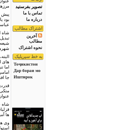
عنوان
مرزها
تصویر بفرستید
تماس با ما
پیش ا
درباره ما
بود یا
عباسی
اشتراک مطالب
شاه ا
آخرین
تبدیل
مطالب
شیعه 
نحوه اشتراک
شهرها
به خط سیریلیک
البته
های ا
Тоҷикистон
Дар бораи мо
امامی
Иштирок
جا افت
قدرت 
متکی 
عنوان
شاه ع
قزلبا
ها آم
وی هم
استوا