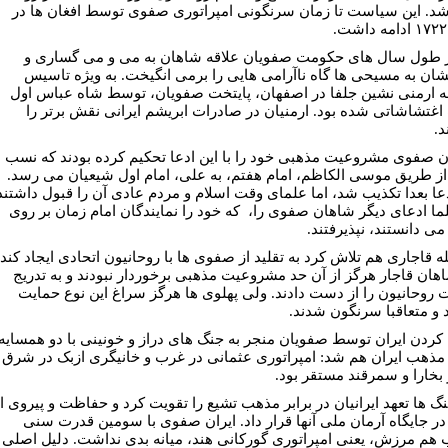
شد. این سیاست تا زمان سرنگونی امپراتوری صفوی توسط افغان ها در
ر طول سال های حکومت صفویان علاقه شاهان به می و می گساری و
تشان به مسیحی ها گاه ناآرامی هایی را برمی انگیخت. به ویژه تاسیس
 ارمنی نشین جلفا در اصفهان، پایتخت صفویان، توسط شاه عباس اول
اغتشاشاتی شده بود. ارمنیان در صادرات ابریشم ایرانی نقش برتر را
د.
 صفوی مشروعیت مذهبی خود را با این ادعا تحکیم کرده بودند که نسب
ز طریق موسی الکاظم، امام هفتم، به علی، امام اول شیعیان می رسد.
دعا بعدا تکذیب شد، اما علمای وقت اسلام و مردم عادی آن را قبول داشتند
لما ادعای دیگر شاهان صفوی را، که خود را نمایندگان امام زمان بر روی
مى دانستند، نپذيرفتند.
 قاجاری هم تلاش کرد به تقلید از صفوی ها با روحانیون اتحادی ایجاد کند،
اهان قاجار هرگز از آن حد مشروعیت مذهبی برخوردار نبودند و به تدریج
 روحانیون را از دست دادند. ولی پهلوی ها هرگز سراغ این نوع حمایت
د و متعاقبا سرنگون شدند.
کردن ایران توسط صفویان منجر به جنگ های دراز و خونینی با دو همسایه
ذهب ایران هم شد: امپراتوری عثمانی در غرب و خانیگری ازبک در شرق
 بخارا و سمرقند مستقر بود.
نگ ها تعهد ایرانیان در برابر مذهب تشیع را تقویت کرد و حفاظت و پیروی ا
 در جایگاه آرمان ملی آنها قرار داد. ایران صفوی با سومین قدرت سنی
هم مرزش، یعنی امپراتوری گورکانی هند، میانه بدی نداشت. دلیل اصلی