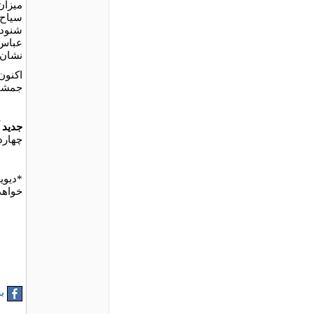
میزان
سیاح 
شنود:
عباس 
نشان 
اکنون
جمشید
جديد آ
چهارد
*دیوی
خواهد
به