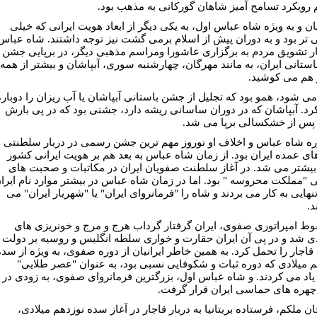
 رویکرد تسامح آمیز شاهان گورکانی به مذهب بود.
ن و به ویژه شاه عباس اول، به یکی دیگر از ابعاد هویت ایرانی که خیلی
 تر بود و به دوران پیش از اسلام برمی گشت نیز توجه داشتند. شاه عباس
ار تشویق مردم به برگزاری عاشورا ومراسم مذهبی دیگر، در برپایی جشن
استانی ایران، به مانند مهرگان، چهارشنبه سوری، آبپاشان و بیشتر از همه
 هم می کوشید.
می شود، همو بود که تجلیل از جشن باستانی آبپاشان یا آب ریزان را دوباره
کرد. آبپاشان که در دوران ساسانی ریشه دارد، جشنی بود که در پی بارش
 پس از خشکسالی برپا می شد.
ره شاه عباس و اخلاف او نوروز مهم ترین جشن رسمی در دربار سلطنتی و
ی عمده ایران بود. از زمان شاه عباس به بعد هم بر هویت ایرانی کشور
 بیشتر می شد. در آغاز سلطنت صفویان ایران در مکاتبات و صحبت های
"مملکت محروسه " بود. اما در زمان شاه عباس در بیشتر موارد نام ایرا
تنهایی به کار می بردند و شاه را "فرمانروای ایران" یا "شهریار ایران" می
د.
وط امپراتوری صفوی، ایران گرفتار گرداب هرج و مرج و خونریزی های
ی شد و در پی آن ایران حقارت و خواری سلطه انگلیس و روسیه بر دولت
قاجار را تحمل کرد. به همين خاطر ایرانیان از دوره صفوی، به ویژه از سده
 میلادی که دوره ثبات و شکوفایی نسبی بود، به عنوان "عصر طلایی"
 یاد می کردند. و شاه عباس اول، بزرگترین فرمانروای صفوی، به زودی در
چهره های حماسی ایران قرار گرفت.
ن ملکم، فرستاده بریتانیا به دربار قاجار در آغاز سده نوزدهم میلادی،