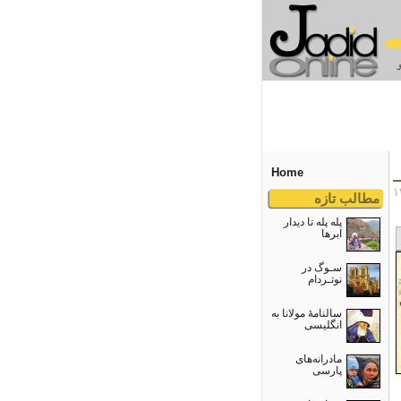
Home
مطالب تازه
پله پله تا دیدار
ابرها
سـوگ در
نوتـردام
سالنامۀ مولانا به
انگلیسی
مادرانه‌های
پارسی