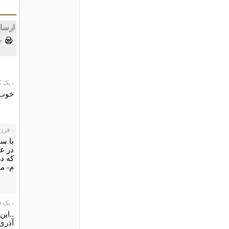
ارسا
چ
- یک کاربر،
خوب 
- فرزند ری
با سل
در ع
که در
م- م
- یک قزلب
..این
آذری