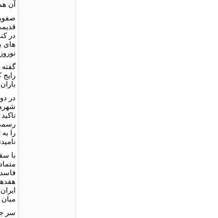
آن هم
صفویا
قدیمی
در کن
های ب
نوروز
گفته 
رایج 
باران
در دو
شهرها
تاکید
رسمی 
را به 
نامیدن
با سق
متماد
فاسد 
هفدهم
ایران
میان 
سر جا