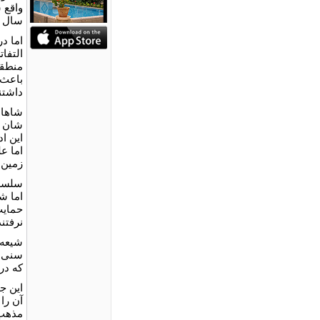
واقع 
سال ۱۷۲۲ ادامه داشت.
اما د
التفا
منطقه
باعث 
داشتن
شاهان
شان ا
این ا
اما ع
زمین 
سلسله
اما ش
حمایت
نرفتن
شیعه 
سنی م
که در
این ج
آن را
مذهب 