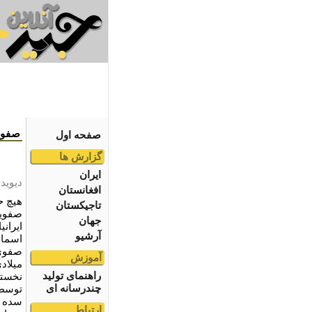
صفویا
صفحه اول
گزارش ها
ایران
دیوید 
افغانستان
هیچ ح
تاجیکستان
صفویا
جهان
ایران
آرشیو
اسماع
آموزش
میلاد
راهنمای تولید
نخستی
چندرسانه ای
توسط 
سده ه
ارتباط