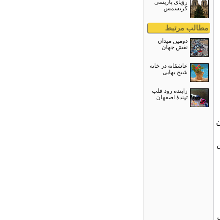
رؤیای پاریسی
کریسمس
مطالب مرتبط
دومین میدان
نقش جهان
عاشقانه در خانه
شيخ بهايى
زاینده رود قلب
تپندۀ اصفهان
ن