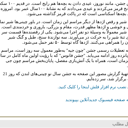
در این جشن، مانند نوروز، عیدی دادن به بچه‌ها هم رایج است. در قدیم
را در نخ قرمز می‌کردند و عیدی می‌دادند که به نشانۀ ۱۰۰سال عمر بود. امروزه
بچه‌ها اسکناسی است که در پاکت قرمز گذاشته می‌شود.
یر و رقص اژدها از دیگر مراسم این زمان است. در باور چینی‌ها شیر نما
و خوشی و اژدها مظهر قدرت، مقام و بزرگی، باروری و خردمندی است.
یر معمولاً به وسیلۀ دو نفر اجرا می‌شود. یکی از رقصنده‌ها قسمت سر و
 تنۀ شیر را به حرکت در می‌آورند. سه نوازندۀ سنج، طبل و گنگ شیر
ا همراهی می‌کنند. اژدها گاه توسط ۵۰ نفر حمل می‌شود.
ه تعطیلات رسمی جشن "چون جیه" به‌طور معمول سه روز است، مراسم
 پانزده روز ادامه می‌یابد. "جشن فانوس" که با رؤیت اولین ماه کامل در سا
زمان است، همراه با یک آتش‌بازی مفصل، پایان‌بخش مراسم چون جی
برای تهیۀ گزارش مصور این صفحه به جشن سال نو چینی‌های لندن که روز 21
برگزار شد، سر زده‌ایم.
نصب نرم افزار فلش اینجا را کلیک کنید.
 صفحه فیسبوک جدیدآنلاین بپیوندید
ل مطلب