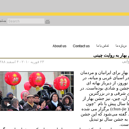
رفتن
به
محتوای
اصلی
هار به روایت چینی
وایی
۲۳ فوریه ۲۰۱۰ - ۴ اسفند ۱۳۸۸
هار برای ایرانیان و مردمان
در آسیای غربی و میانه، در
وروز، از دیرباز بهانه ای
جشن و شادی بوده‌است. در
 شرقی و در بزرگترین
آن، چین، نیز جشن بهار از
ا سال پیش با نام "چون
جیه" ( chun-jie) برگزار می شده
 گفته می‌شود که این جشن
 به جشن سال نو تبدیل
است.