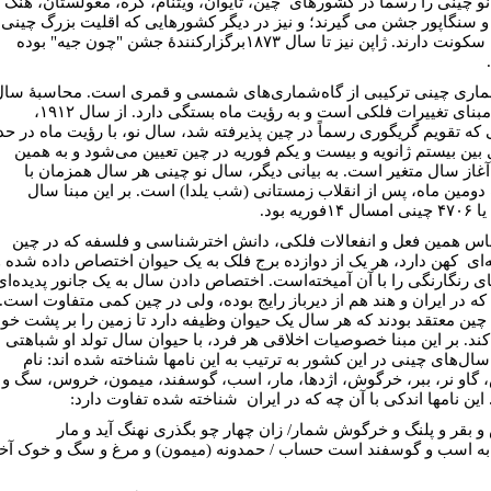
و چینی را رسما در کشورهای چین، تایوان، ویتنام، کره، مغولستان، هنگ
و سنگاپور جشن می گیرند؛ و نیز در دیگر کشورهایی که اقلیت بزرگ چینی
در آن سکونت دارند. ژاپن نیز تا سال ۱۸۷۳برگزارکنندۀ جشن "چون جیه" بوده‌
ماری چینی ترکیبی از گاه‌شماری‌های شمسی و قمری است. محاسبۀ سال
نو بر مبنای تغییرات فلکی است و به رؤیت ماه بستگی دارد. از سال ۱۹۱۲،
 که تقویم گریگوری رسماً در چین پذیرفته شد، سال نو، با رؤیت ماه در حد
بین بیستم ژانویه و بیست و یکم فوریه در چین تعیین می‌شود و به همین
غاز سال متغیر است. به بیانی دیگر، سال نو چینی هر سال همزمان با
دومین ماه، پس از انقلاب زمستانی (شب یلدا) است. بر این مبنا سال
اس همین فعل و انفعالات فلکی، دانش اخترشناسی و فلسفه که در چین
‌ای کهن دارد، هر یک از دوازده برج فلک به یک حیوان اختصاص داده شده و
ای رنگارنگی را با آن آمیخته‌است. اختصاص دادن سال به یک جانور پدیده‌ای
ه در ایران و هند هم از دیرباز رایج بوده، ولی در چین کمی متفاوت است.
چین معتقد بودند که هر سال یک حیوان وظیفه دارد تا زمین را بر پشت خود
ند. بر این مبنا خصوصیات اخلاقی هر فرد، با حیوان سال تولد او شباهتی
سال‌های چینی در این کشور به ترتیب به این نامها شناخته شده اند: نام
گاو نر، ببر، خرگوش، اژدها، مار، اسب، گوسفند، میمون، خروس، سگ و
این نامها اندکی با آن چه که در ایران شناخته شده تفاوت دارد:
 بقر و پلنگ و خرگوش شمار/ زان چهار چو بگذری نهنگ آید و مار
 به اسب و گوسفند است حساب / حمدونه (میمون) و مرغ و سگ و خوک آخ