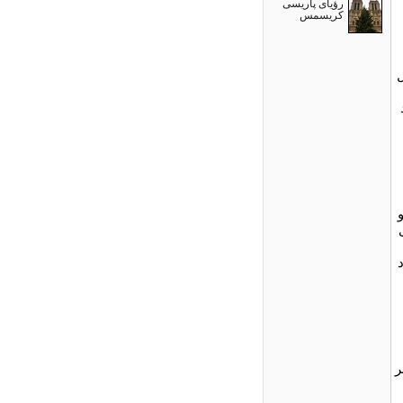
رؤیای پاریسی
کریسمس
ر