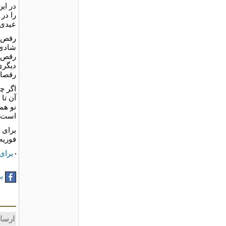
عیدی 
رقص ش
شادی 
رقص ش
دیگری
رقصان ر
اگر چ
آن تا
نو هم
است.
فوريه 
برای 
به
ارسا