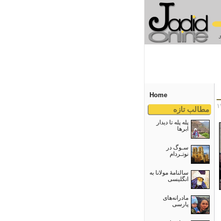
Home
مطالب تازه
پله پله تا دیدار
ابرها
سـوگ در
نوتـردام
سالنامۀ مولانا به
انگلیسی
مادرانه‌های
پارسی