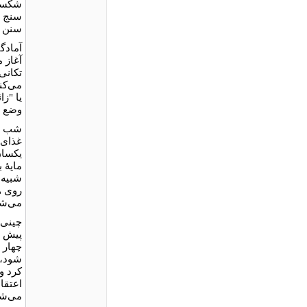
شکست 
سنج و
سنن ف
آمادگ
آغاز م
تکانی
می‌کن
وضع ز
شب سا
غذای 
یکسان
مایۀ 
شبیه 
می‌شو
چینی‌
پیش ا
چهار 
شود، 
کرد و
اعتقا
می‌شو