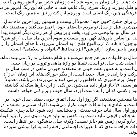
دهند. از آن زمان مرسوم شد که در زمان جشن بهار آتش روشن کنند،
 طبل بنوازند و رنگ سرخ، رنگ غالب شد، تا جایی که این رنگ امروز نیز در
رهنگی چین رنگ اصلی است و پرچم این کشور نیز به همین رنگ است.
ی برای جشن "چون جیه" معمولاً از بیست و سومین روز آخرین ماه سال
ی‌شود. قبل از سال نو مردم خانه‌های خود را تمیز می‌کنند و معتقدند خانه‌
 در سال نو نیک‌بختی می‌آورد. پخت و پز بیش از هر زمان دیگر اهمیت پیدا
د. بر اساس باورهای کهن، روز بیست و سوم آخرین ماه سال، "زائو شن"
یا "زائو جون" Zao Jun "رب‌النوع طبخ" به آسمان می‌رود، تا خدای آسمان را از
مین باخبر سازد. "زائو شن" ایزد محافظ "خانواده و سلامتی" است.
ل نو خانواده دور هم جمع می‌شوند و شام مفصلی تدارک می‌بینند. ماه
اصلی شب سال نو است. تلفظ دو واژۀ ماهی و ثروت در زبان چینی
 است و به همین علت چینی ها معتقدند خوردن ماهی در شب سال نو
برکت و دارایی در سال جدید است. از دیگر خوراکی‌های این زمان "جاز" (
جوش بره،خمیری که داخلش را پرمی کنند و می پزند) می‌باشد. معمولاً
روی هر سینی ۹۹جاز قرار داده می‌شود. در یکی از این جازها سکه‌ای گذاشته
د و کسی که آن را به دست آورد، سال خوب و پربرکتی خواهد داشت.
ها همچنین معتقدند، اگر روز اول سال اتفاق خوبی بیفتد، سال خوبی در
ست و شادی‌ها و اتفاقات خوب تکرار می‌شوند. افراد سنتی‌تر معتقدند در
روز اول سال نباید حرف بدبختی و بدشانسی زده شود، نباید چیزی شکسته
به چاقو و قیچی نباید دست زد، کفش نو نباید خرید، موی سر را نباید کوتاه
 جارو کردن زمین هم جایز نیست؛ وگرنه سال بدشگونی در انتظار است.
دات خرافه‌مانندی که با تغییرات اجتماعی رفته رفته به فراموشی سپرده
ند.