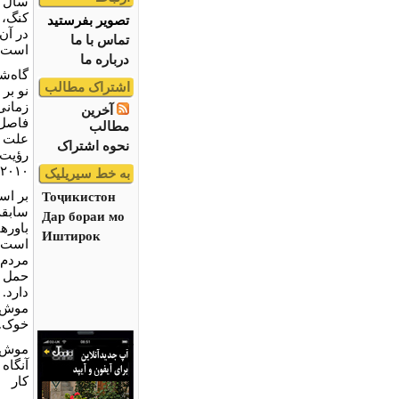
سال ن
کنگ، 
تصویر بفرستید
تماس با ما
است.
درباره ما
گاه‌ش
اشتراک مطالب
زمانی
آخرین
فاصل 
مطالب
علت آ
نحوه اشتراک
رؤیت 
۲۰۱۰ یا ۴۷۰۶ چینی امسال ۱۴فوریه بود.
به خط سیریلیک
بر اس
Тоҷикистон
سابقه
Дар бораи мо
باوره
Иштирок
است ک
مردم 
حمل ک
دارد. 
موش، 
خوک. 
موش و
آنگاه
کار