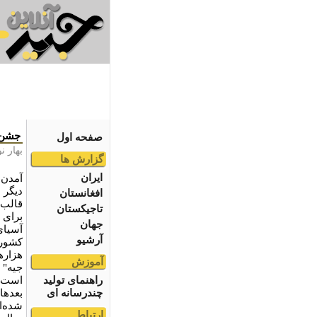
جشن ب
صفحه اول
بهار ن
گزارش ها
ایران
آمدن ب
دیگر 
افغانستان
قالب ن
تاجیکستان
برای 
جهان
آسیای
آرشیو
کشور 
هزاره
آموزش
راهنمای تولید
‌است.
چندرسانه ای
بعدها
شده‌
ارتباط