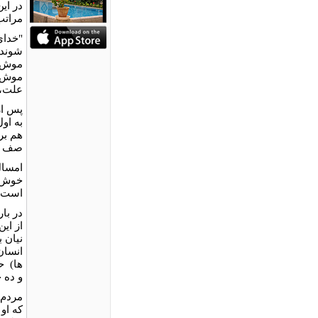
در ای
مراتب
"خدای
شوند، 
موش ه
موش، 
علت،
پس از
به او
هم بر
صف ای
امسال
خوش‌ب
است.
در با
نیان ب
انسان 
ها) ح
و ده 
مردم 
که او