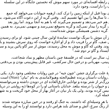
ن رابطه افسانه‌ای در مورد سهم موش که نخستین جایگاه در این سلسله‌
 را داراست، وجود دارد:
 بودا قبل از اینکه زمین را ترک کند، ازهمه حیوانات می‌خواهد که جمع
تا سال‌ها را بین آنها تقسیم کند. وقتی گربه از این دعوت آگاه می‌شود، به
م خبر می‌دهد و تصمیم می‌گیرند که با هم به آنجا بروند. اما روز بعد
گربه را بیدار نمی‌کند و گربه به‌موقع نمی‌رسد و سهمی نمی‌برد. به همین
 گربه دشمن همیشگی موش شده‌است.
 آن موش با نیرنگ توانست نمایندۀ اولین سال چینی شود. او برای رسیدن
ل صف، گاو نر را فریب داد و از او اجازه خواست که روی سرش بنشیند و با
وند. وقتی که گاو و موش به محل رسیدند، موش از سر گاو پائین پرید و سر
ستاد و گاو نر دوم شد."
، سال ببر است که در فلسفۀ چین باستان مظهر و نماد شجاعت،
ینی، مهربانی و درعین حال سرکشی، غیر قابل پیش‌بینی بودن و بی‌دقتی
رۀ علت برگزاری جشن "چون جیه" در چین روایات مختلفی وجود دارد. یکی
از این روایات داستان پرنده عظیم‌الجثه وهیولامانندی به نام "نیان" (Nian) ا
زرگ‌تر از شتر بوده و توانایی خارق‌العاده ای در دویدن داشته و می‌توانسته
و حیوان را درسته ببلعد. خدایان باستانی او را در کوه‌ها (به روایتی در دریا
بس کرده بودند، ولی یک بار نیان در آغاز بهار از محل خود گریخت و به شه
حمله کرد.
با هر وسیله‌ای که داشتند، به جنگ او رفتند و در حین مبارزه متوجه شدند
 از رنگ سرخ، آتش و صدای بلند هراس دارد و توانستند او را به این وسیله