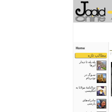
Home
مطالب تازه
پله پله تا دیدار
ابرها
سـوگ در
نوتـردام
سالنامۀ مولانا به
انگلیسی
مادرانه‌های
پارسی