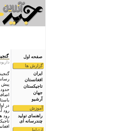
گنجين
صفحه اول
داريو
گزارش ها
ایران
گنجينه
رسانه
افغانستان
پيش و
تاجیکستان
جهان
اضافه
آرشیو
باستا
آموزش
رود آ
راهنمای تولید
رود ه
چندرسانه ای
تاجيک
افغان
ارتباط