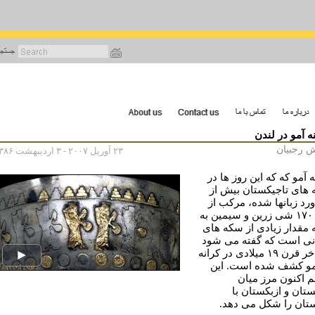
رفتن
به
محتوای
اصلی
ه آمو در لندن
ش رجبيان
۲۳ آوریل ۲۰۰۷ - ۳ اردیبهشت ۱۳۸۶
 آمو که که اين روز ها در
 های تاجيکستان بيش از
رد زبانها شده، مرکب از
حدود ١٧٠ شی زرين و سيمين به
 مقدار زيادی از سکه های
نی است که گفته می شود
در اواخر قرن ١٩ ميلادی در کرانه
مو کشف شده است. اين
م اکنون مرز ميان
ستان و ازبکستان با
ستان را شکل می دهد.