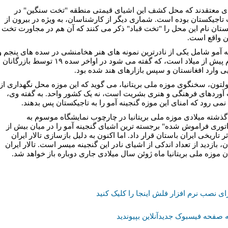
ی معتقدند که محل کشف اين اشيای قيمتی منطقه "تخت سنگين" در
تاجيکستان بوده است. شماری ديگر از کارشناسان، به ويژه در بيرون از
ستان نام اين محل را "تخت قباد" ذکر می کنند که آن هم در مجاورت تخت
 واقع است.
ه آمو شامل يکی از نادرترين نمونه های هنر هخامنشی در سده های پنجم و
چهارم پيش از ميلاد است، که گفته می شود در اواخر سده ١٩ توسط بازرگانان
يی وارد افغانستان و سپس بازارهای هند شده بود.
بولتون، سخنگوی موزه ملی بريتانيا، می گويد که اين موزه محل نگهداری از
وردهای فرهنگی و هنری بشريت است، نه يک کشور واحد. به گفته وی،
نمی رود که امنای اين موزه گنجينه آمو را به تاجيکستان پس بدهند.
ذشته ميلادی موزه ملی بريتانيا در چارچوب نمايشگاه موسوم به
اتوری فراموش شده" برجسته ترين اشيای گنجينه آمو را در ميان بيش از
٤ اثر تاريخی ايران باستان قرار داد. اما اکنون به دليل بازسازی تالار ايران
، بازديد از تعداد اندکی از اشيای نادر اين گنجينه ميسر است. تالار ايران
ن موزه ملی بريتانيا ماه ژوئن سال ميلادی جاری دوباره باز خواهد شد.
ای نصب نرم افزار فلش اینجا را کلیک کنید
 صفحه فیسبوک جدیدآنلاین بپیوندید