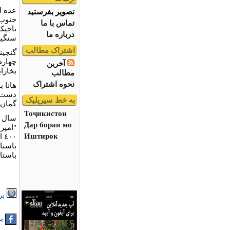
عده ا
تصویر بفرستید
جنوب 
تماس با ما
تاجيک
درباره ما
سنگين
اشتراک مطالب
گنجين
آخرین
بخارا
مطالب
نحوه اشتراک
هانا 
دست آ
به خط سیریلیک
گمان 
Тоҷикистон
سال گ
Дар бораи мо
"امپر
Иштирок
٠٠
باستان
باستا
بر
به