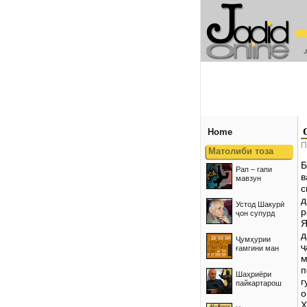
Home
П
Матолиби тоза
Б
Рап – гапи
в
мавзун
с
д
Устод Шакурӣ
р
ҷон супурд
Я
д
Ҷумҳурии
ҷ
ғамгини ман
м
п
Шаҳриёри
г
пайкартарош
о
Ҳ