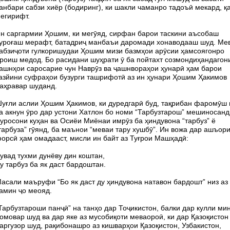
анбари сабзи хиёр (бодиринг), ки шакли чаманро тадоъӣ мекард, қ
егирифт.
н саргармии Ҳошим, ки мегӯяд, сирфан барои таскини аъсобаш
уроғаш мерафт, батадриҷ манбаъи даромади хонаводааш шуд. Ме
абзиҷоти гулкоришудаи Ҳошим мизи базмҳои арӯсии ҳамсоягонро
роиш медод. Бо расидани шуҳрати ӯ ба пойтахт созмондиҳандагон
ашнҳои саросарие чун Наврӯз ва ҷашнвораҳои ҳунарӣ ҳам барои
азйини суфраҳои бузурги ташрифотӣ аз ин ҳунари Ҳошим Ҳакимов
аҳравар шуданд.
уғли аслии Ҳошим Ҳакимов, ки дуредгарӣ буд, тақрибан фаромӯш
а акнун ӯро дар устони Хатлон бо номи “Тарбузтарош” мешиносанд
уросони куҳан ва Осиёи Миёнаи имрӯз ба ҳиндувона “тарбуз” ё
тарбуза” гӯянд, ба маънои “меваи тару хушбӯ”. Ин вожа дар ашъор
орсӣ ҳам омадааст, мисли ин байт аз Туғрои Машҳадӣ:
увад тухми дунёву дин коштан,
у тарбуз ба як даст бардоштан.
асали маъруфи “Бо як даст ду ҳиндувона натавон бардошт” низ аз
амин ҷо меояд.
Тарбузтароши панҷӣ” на танҳо дар Тоҷикистон, балки дар кулли ми
омовар шуд ва дар яке аз мусобиқоти меваороӣ, ки дар Қазоқистон
аргузор шуд, рақибонашро аз кишварҳои Қазоқистон, Узбакистон,