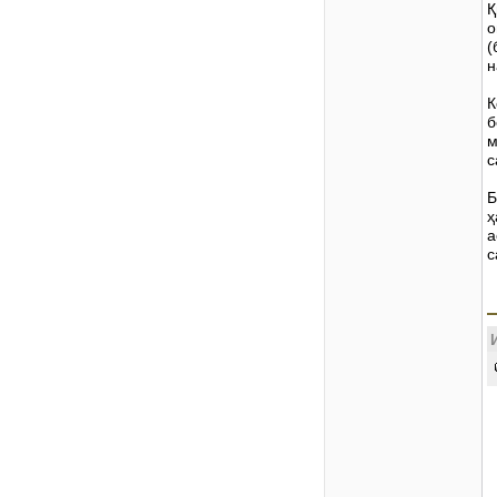
Қ
о
(
н
К
б
м
с
Б
ҳ
а
с