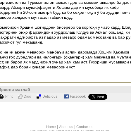
ирғизистон ва Туркманистон шикаст дод ва мақоми аввалро ба даст
вард. Абзори муваффақияти Ҳошим дар ин мусобиқа як хиёр
бодиринг)-и 20-сонтиметрӣ буд, ки бо сеҳри чоқуи ӯ ба ҳудуди панҷ
авори ҳалқаҳои муттасил табдил шуд.
омёбиҳои Ҳошим шогирдони бисёреро ба коргоҳи ӯ ҷазб кард. Шоя
еҳтарини онҳо фарзандони хурдсолаш Юлдуз ва Акмал бошанд, ки
аҳорати ёдгирифта аз падар аз меваҳо одамак месозанд ва бар рӯ
абзиҷот гул мекашанд.
о ин ки акнун меваороӣ манбаъи аслии даромади Ҳошим Ҳакимов а
анӯз гоҳ дуредгарӣ ва челонгарӣ (оҳангарӣ) ҳам мекунад ва муътақ
ст, ки барои як мард чиҳил ҳунар ҳам кам аст. Гузориши мусаввари 
афҳа дар бораи ҳунари меваороии ӯст.
Ирсоли матлаб
Print
Digg
Delicious
Facebook
|
|
Home
About us
Contact us
Copyright © 2026 JadidOnline.com. All Rights Reserved.