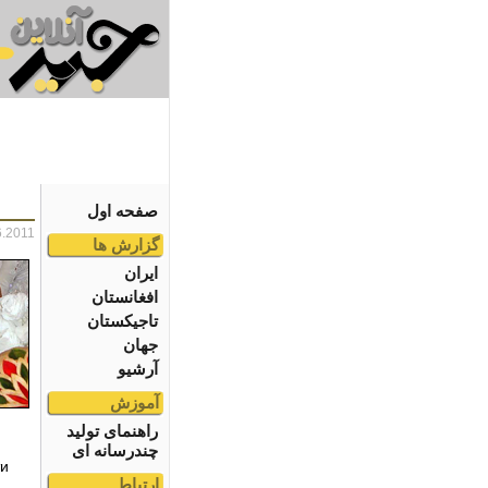
صفحه اول
6.2011
گزارش ها
ایران
افغانستان
تاجیکستان
جهان
آرشیو
آموزش
راهنمای تولید
چندرسانه ای
ти
ارتباط