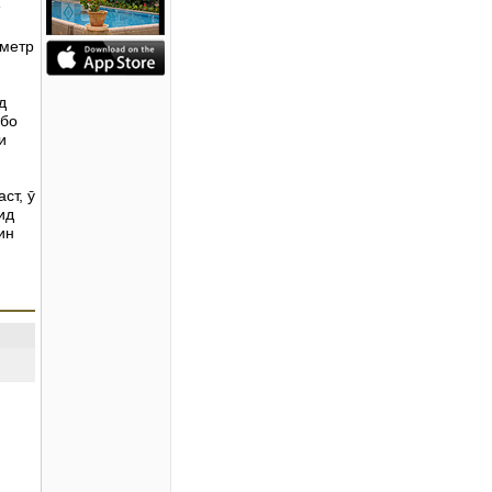
 метр
д
 бо
и
ст, ӯ
ид
ин