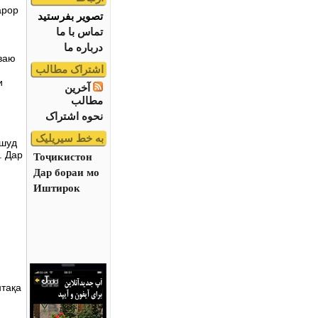
арор
تصویر بفرستید
تماس با ما
درباره ما
ваю
اشتراک مطالب
и
آخرین
مطالب
نحوه اشتراک
به خط سیریلیک
 шуд
. Дар
Тоҷикистон
Дар бораи мо
и
Иштирок
нтақа