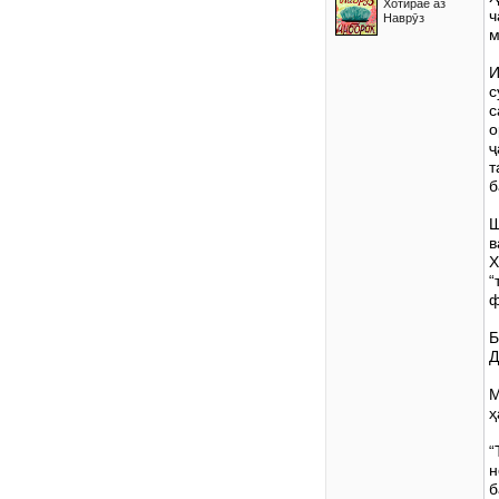
Хотирае аз
ч
Наврӯз
м
И
с
с
о
ҷ
т
б
Ш
в
Х
“
ф
Б
Д
М
ҳ
“
н
б