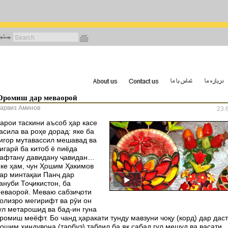
رفتن
به
محتوای
اصلی
Оромиш дар меваороӣ
арвиз Аминов
23.
арои таскини аъсоб ҳар касе
асила ва роҳе дорад: яке ба
игор мутавассил мешавад ва
игарӣ ба китоб ё пиёда
афтану давидану ҷавидан…
ке ҳам, чун Ҳошим Ҳакимов
ар минтақаи Панҷ дар
ануби Тоҷикистон, ба
еваороӣ. Меваю сабзиҷоти
олизро мегирифт ва рӯи он
ул метарошид ва бад-ин гуна
ромиш меёфт. Бо чанд ҳаракати тунду мавзуни чоқу (корд) дар дас
ошим ҳиндувона (тарбуз) табдил ба як сабад гул мешуд ва васати