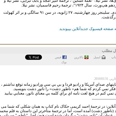
ها، نشر نیلا؛ "نغمۀ غمگین"، ترجمۀ امیر امجد و بابک تبرایی، نشر نیلا و
ورث، سال ۱۹۲۴"، ترجمۀ رحیم قاسمیان، نشر نیلا.
جی. دی. سلینجر روز چهارشنبه، ۲۷ ژانویه، در سن ۹۱ سالگی و بر اثر کهولت
رگذشت.
 صفحه فیسبوک جدیدآنلاین بپیوندید
ل مطلب
اپ
ايميل
بالاترین
فيس
بوک
 2010/01/31
يتهاي صداي آمريکا و راديو فردا و بي بي سي وراديو زمانه توقع نداشتم ،
فکر نمي کردم که شما هم« ناطور دشت» را ناتور دشت بنويسيد.
نمي کنم در هيچ لغت نامه اي براي کلمه بي معناي ناتور، معنايي بيابيد
___________
آنلاين: در ترجمۀ احمد کريمی حکاک نام کتاب به همان شکلی که شما می
 (ناطور دشت) آمده است، اما در ترجمۀ متأخرتر اين داستان به قلم محمد
 عنوان آن "ناتور دشت" برگردان شده است.چون اصل "ناطور" سريانی و