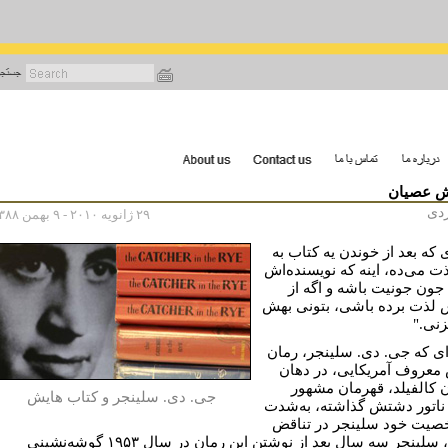
رفتن
به
محتوای
اصلی
ش عصیان
زدی
۲۹ ژانویه ۲۰۱۰ - ۹ بهمن ۱۳۸۸
 که بعد از خوندن یه کتاب به
ذت می‌ده، اینه که نویسنده‌اش
جون جونیت باشه و اگه از
 لذت برده باشی، بتونی بهش
زنی."
ای که جی. دی. سلینجر، رمان
معروف آمریکایی، در دهان
 کالفیلد، قهرمان مشهور
جی. دی. سلینجر و کتاب هایش
 ناتور دشتش گذاشته، به‌شدت
صیت خود سلینجر در تناقض
است، سلینجر سه سال بعد از نوشتن این رمان در سال ۱۹۵۳ گوشه‌نشینی