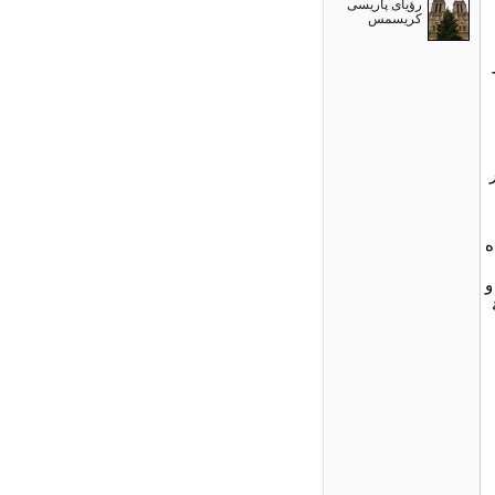
رؤیای پاریسی
کریسمس
ده
و