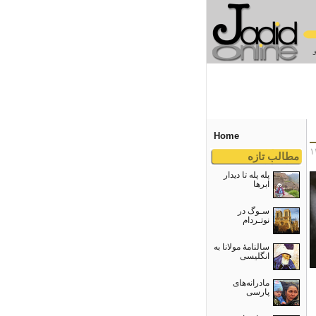
Home
مطالب تازه
پله پله تا دیدار
ابرها
سـوگ در
نوتـردام
سالنامۀ مولانا به
انگلیسی
مادرانه‌های
پارسی