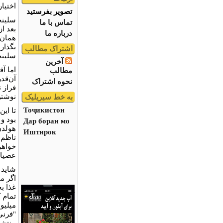
اختیا
تصویر بفرستید
سلینج
تماس با ما
بعد ا
درباره ما
همان 
بگذارن
اشتراک مطالب
سلینجر
آخرین
اما آ
مطالب
آن‌قدر
نحوه اشتراک
فراز 
نوشتن
به خط سیریلیک
Тоҷикистон
بود و
Дар бораи мо
هولدن
Иштирок
ناظم 
خواهر
عصیان
شاید 
اگر م
غذا ب
"فرنی
منتشر