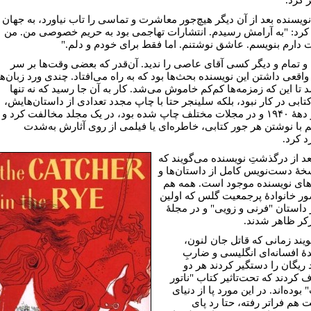
نویسنده بعد از آن دیگر هیچ‌جور معاشرت و تماسی را تاب نیاورد، به جهان
 کرد: "به آرامش رسیدم. انتشارات تهاجمی بود به حریم خصوصی من. من
دارم بنویسم. عاشق نوشتنم. اما فقط برای خودم و دلم."
و تمام و دیگر کسی آقای عاصی را ندید. آن‌قدر که بعضی‌ وقت‌ها بر سر
واقعی داشتن این نویسنده بحث‌ها بود که به راه می‌افتاد. چندی ورد زبان‌ها
 تا این که زمزمه‌ها کم‌کم خاموش می‌شد. کار به آن جا رسید که نه تنها
کتابی در کار نبود، بلکه سلینجر حتا با چاپ مجدد تعدادی از داستان‌هایش،
که در دهۀ ۱۹۴۰ و در مجلات مختلف چاپ شده بود، در یک مجلد مخالفت کرد و
م با نوشتن هر جور کتابی، خاطره‌ای یا فیلمی از روی آثارش به‌شدت
 ‌کرد.
عد از درگذشت‌ِ نویسنده می‌گویند که
نسخۀ دست‌نویس کامل از داستان‌ها و
های نویسنده موجود است. همه هم
ور خانوادۀ پرجمعیت گلس که اولین
ر داستان "فرنی و زویی" و در مجلۀ
رکر ظاهر شدند.
یند زمانی که قاتل جان لنون،
دۀ افسانه‌ای انگلیسی و ضاربِ
 ریگان را دستگیر کردند هر دو
 کردند که تحت‌تاثیر کتاب "ناتور
وده‌اند. در این مورد پا از دنیای
 هم فراتر رفته، حتا رد پای