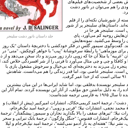
بعضی از شخصیت‌های فیلم‌های
ودی را هم می‌توان در ناتور دشت
رد.
سته از شورشیان نکته‌ای را از قلم
ه‌اند. داستان‌های سلینجر پر از شور
 است. سلینجر هر جا در
ن‌هایش روحیه کم می‌آورد، پای
جلد داستان ناتور دشت سلينجر
ی را وسط می‌کشید. نمونه‌هایش
ند. گفت‌وگوی سیمور گلسِ در فکر خودکشی با دختربچۀ‌ داستان "یک روز
رای موزماهی" یا رابطۀ سرخوشانۀ "بِیب" با خواهر کوچکش، "متی" در
 "غریبه" یا مثلاً آن جا که زویی دارد زور می‌زند و داد سخن می‌دهد و از ذ
ا و کافکا و چی و چی مثال می‌آورد تا فرنی را از شر افسردگی خلاص کند، ا
نجره زل می‌زند به دختربچه‌ای که بی‌خیال و سرخوش مشغول بازی با
ست. سلینجر عاصی بود، اما قدر زندگی را هم می‌دانست. شاهدش
رفت.
 سلینجر نویسندۀ بدقلقی بود، اما شاید ایرانی‌ها در این میان بیشترین
ه را، به دلیل نداشتن حق مؤلف، از آثار این نویسنده کردند. تمام آثار این
 ۱۹۶۵ به فارسی ترجمه شده‌است:
ر دشت"، ترجمۀ احمد کریمی‌حکاک، انتشارات امیرکبیر (پیش از انقلاب) و
 محمد نجفی، انتشارات نیلا؛ "فرنی و زویی"، ترجمۀ امید نیک‌فرجام،
ات نیلا؛ "تیرهای سقف را بالا بگذارید نجاران و سیمور: پیشگفتار"، ترجمۀ
نیک‌فرجام، انتشارات ققنوس؛ "جنگل واژگون"، ترجمۀ بابک تبرایی و سحر
نشر نیلا؛ "هفته‌ای یه بار آدمو نمی‌کشه"، ترجمۀ امید نیک‌فرجام و لیلا