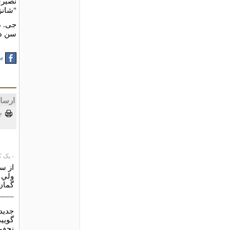
نصیری‌
"شانزدهم هپ‌
سن د
به
ارسا
چ
- یک کاربر،
از سا
ولي 
گمان 
____
جديد
گوييد
نجفی