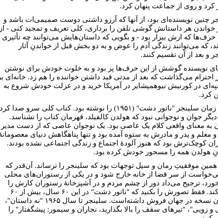
ر کرد و روی از جماعت پنهان کرد.
ر چنین نویسنده‌ای بود، از آنها که آرزو داشتی دوست صمیمی‌ات باشد و
ز خواندن هر داستانش گوشی تلفن را برداری، کلی تعریف و تمجید کنی - از
حرف‌ها که ازش بیزار بود - و بگویی که داستان‌هایش می‌توانند چه تأثیری
د، که می‌توانند زندگی آدم را عوض و به دو بخش قبل از خواندنِ آثار
 و بعد از آن تقسیم کنند.
قای نویسنده گوشش از این حرف‌ها پر بود و به خلوت خودش برای نوشتن
 احترام می‌گذاشت که بعد از مدتی قید داشتن خواننده را هم زد. خانه‌ای بر
تپه‌ای در کورنیش نیوهمپشایر در آمريکا خرید و در عزلت خودش شروع به
 کرد.
تا این زمان سلینجر "ناتور دشت" (۱۹۵۱) را نوشته بود. کتاب کلی سرو صدا کر
 دیگر جوان و نوجوانی نبود که هولدن کالفیلد، قهرمان کتاب را نشناسد.
 به معنای واقعی کلام یک عاصی بود. یک نوجوان عاصی که از دست مدیر 
و معلم و پدر و مادرش به ستوه آمده بود و تنها پناهگاهش دنیای معصومانۀ
ان کوچک‌ترش بود که هنوز آلودۀ اجتماع و زندگی اجتماعی نشده بودند.
ِ هولدن همه را مسحور خودش کرده بود.
همین موفقیتِ رمان و سیل توجهات بود که سلینجر را ترساند. آن‌قدر که
ی‌خواست از سر قضا از خانه خارج شود و در یکی از رستوران‌های محلی
خورد، ترجیح می‌داد دور از چشم مردم و در آشپزخانۀ رستوران کارش را
تمام کند. فقط تصورش را بکنید که "ناتور دشت" در این ۶۰ سال، بیش از ۶۰
میلیون نسخه در جهان فروش داشته‌است. سلینجر تا سال ۱۹۶۵ "نه داستان"،
 و زویی"، "تیرهای سقف را بالا بگذارید، نجاران و سیمور: پیشگفتار" را
 کرد.