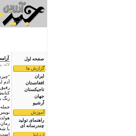
آرام
صفحه اول
لاله ی
گزارش ها
ایران
"چیزی
آدم ل
افغانستان
رفیق 
تاجیکستان
کتابش
جهان
زنگ ب
آرشیو
جمله‌
آموزش
نویس 
هولدن
راهنمای تولید
رمانِ
چندرسانه ای
با شخ
ارتباط