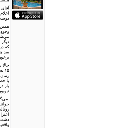
آقای 
اعلام
دوست 
همین 
وجودِ 
می‌شد
دیگر 
بعد ه
برخورد
حالا ب
۱۵ 
رمان‌
با حض
بار د
نیویو
می‌گو
خوانن
رونالد
اعتراف
دشت" ب
واقعیت