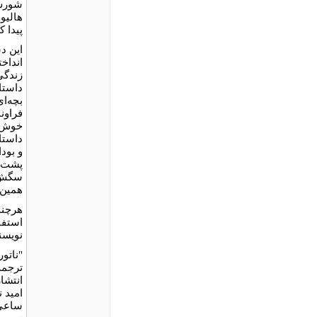
شورش 
هالیو
پیدا ک
این د
انداخت
زندگی
داستا
بچه‌ا
فراون
خوش ب
داستان
و بود
پشت پ
سگش ا
همین ۹۱ سالی است که از خدا عمر گ
هرچند
استفاد
نویسنده تا سال
"ناتو
ترجمۀ
انتشار
امید 
ساعی، 