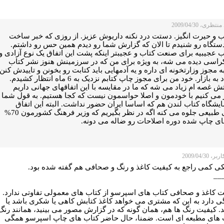
تظری، 2009/04/30
 و حیرت انگیز. دستت درد نکنه داریوش عزیز. از روزی که خبر ساخت
دستگاه رو شنیدم تا الان که گزارش شما رو دیدم همین حس رو داشتم.
ب عجیبیه برای صنعت کتاب و عجیبتر اینکه پشت این اتفاق یک نوع آزادی و
راسی دیده می شه، به ویژه برای من که در سرزمینش هنوز نشر کتاب
به مجوز وزارتخونه ای داره و یه آدمهایی باید کتابت رو بخونن و تاییدش کنن
تا بیاد به بازار. خود من برای مجوز چاپ کتابم نزدیک به 6 ماه انتظار کشیدم.
 غصه ام زیاد می شه که ما در مقایسه با این اتفاقهای جهانی داریم
 می کنیم با خودمون و اصلا حواسمون نیست که کجا هستیم. به قول شما
ایشگاه کتاب لندن هم که اساسا ایران حضور نداشت. البته این اتفاق
خیلی طبیعی جلوه می کنه اگه در نظر بگیریم که وزیر فرهنگ کشورمون 70%
های چاپ شده دوره اصلاحات رو ضاله می دونه.
 2009/04/30
ی کمی راجع به کیفیت کاغذ و رنگ و صحافی هم گفته شده بود.
__
ت کاغذ و صحافی کتاب های اسپرسو از کتاب های معمولی تفاوتی ندارد.
ی دارد به اين که مشتری می خواهد کاغذ کتابش کاهی يا شکری باشد يا
. کيفيت رنگ ها هم، همان گونه که در گزارش مصور می بينيد، همانند رنگ
 های مطبعه ای است. ضمنا، حال حاضر کتاب های چاپ اسپرسو همگی