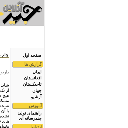
چاپ ک
صفحه اول
گزارش ها
ایران
داریو
افغانستان
تاجیکستان
شاید 
از یک 
جهان
هیچ د
آرشیو
مشکلت
آموزش
نسخه 
یا آن
راهنمای تولید
نشده 
چندرسانه ای
های ن
نخواه
ارتباط