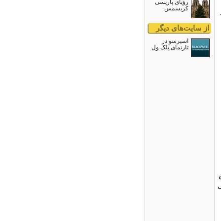
رؤیای پاریسی
کریسمس
از سایت‌های دیگر
اسپرسو در
تارنمای بلک ول
یده
ل