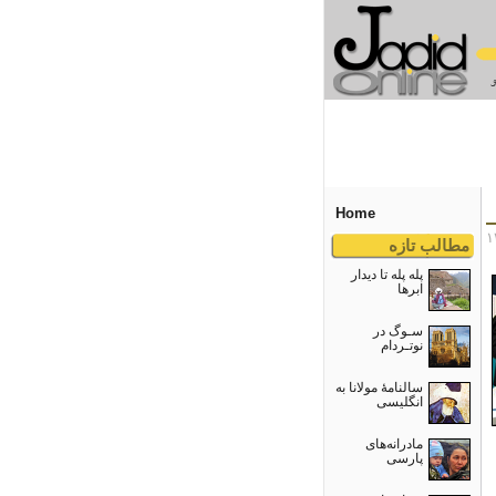
Home
مطالب تازه
پله پله تا دیدار
ابرها
سـوگ در
نوتـردام
سالنامۀ مولانا به
انگلیسی
مادرانه‌های
پارسی