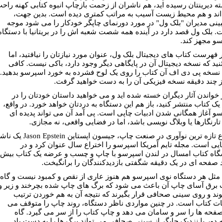
ه دیرینتان رسیده اید، هم ناشران از زحمت بازچاپ انبوه کتابی کهنه راح
ند و هم محیط زیست آسیب به مراتب کمتری دیده است. بدین جهت،
نی مدیران "بلک ول" در مورد دورنمای چاپگر خودکار را می شود موجه
. بلک ول قصد دارد در آینده همه شصت شعبه اش را در بریتانیا با دستگاه
و مجهز کند.
ر فهرست کتاب های دیجیتال بلک ول، عنوان مورد نیازتان را نیافتید، اما
ید که نسخه دیجیتال آن در پایگاهی دیگر وجود دارد، باکی نیست. کافی
سخه پی دی اف آن کتاب را روی یک لوح فشرده به خورد اسپرسو بدهید.
 چند دقیقه نسخه فیزیکی آن را به دست خواهید گرفت.
ز خواندن آثار دیگران خسته شده اید و می خواهید داستان خودتان را در
ک کتاب منتشر کنید، باز هم این دستگاه به دردتان خواهد خورد. در واقع،
و آغاز همگانی شدن ادبیات چاپی است. پی آمد آن می تواند پدیده ای
تارنگارها یا وبلاگ نویسی باشد، اما در فضایی واقعی، نه مجازی.
مخترع تازه ترین نوآوری در صنعت چاپ، جیسون اپستاین son Epstein
ایی است. مجله تایم آمریکا اسپرسو را اختراع سال عنوان کرد و در
گاه کتاب امسال در لندن اسپرسو با چاپ و چسب و عرضه یک کتاب بیش
 صفحه ای در یک دقیقه شگفتی بازدیدکنندگان را برانگیخت.
، مثل هر دستگاه نوی اسپرسو هم هنوز عاری از نقص و کمبود نیست و گاه
برق آسای چاپ آن باعث می شود که برگ های چاپ شده بچرخند و زیر و
ند و روی سینی صحافی قرار بگیرند که نتیجه آن به هم خوردن ترتیب
 کتاب است. در چنین مواردی ناظر دستگاه، روند چاپ را متوقف می
صفحه ها را سر و سامان می دهد و چاپ کتاب را از سر می گیرد. گاه
 دور یا نزدیک چاپگر از سینی صحافی می تواند برگ ها را به دست باد