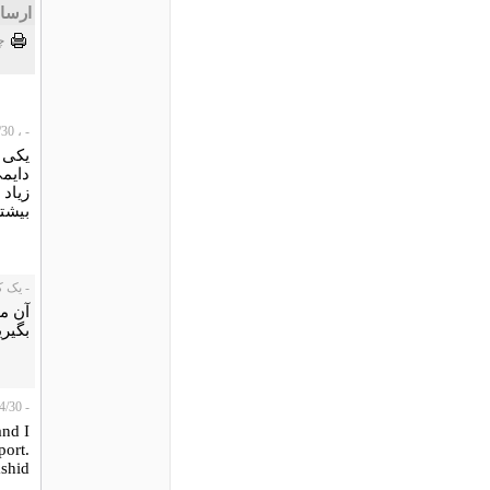
ارسا
چ
- ، 2009/04/30
یکی 
دایمی
زیاد 
بیشتر
- یک کاربر،
آن مو
بگیری
- SHB، 2009/04/30
and I
port.
ashid