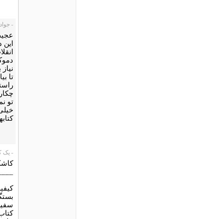
- جواد من
عجیب
این 
انقلا
دموک
نیاز 
راستش
چکار
تو نم
کتاب
- یک کاربر،
کاشک
____
کيفي
بستگ
سفيد
کتاب