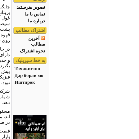
تصویر بفرستید
بریتا
تماس با ما
غول آ
درباره ما
سیصد 
پشت و
اشتراک مطالب
قهوه 
آخرین
روی ف
مطالب
نحوه اشتراک
دارای
و جدی
به خط سیریلیک
بگیرد.
Тоҷикистон
بیش ا
Дар бораи мо
فیزیک
Иштирок
نبود.
شرکت 
شمار 
دهد.
اند، 
در صن
قیمت 
بازار