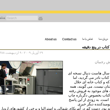
رفتن
به
محتوای
اصلی
تاب در پنج دقیقه
۲۹ آوریل ۲۰۰۹ - ۹ اردیبهشت ۱۳۸۸
ش رجبیان
سال هاست دنبال نسخه ای
کتاب نادر می گردید، اما
که و کتاب خانه ای حلال
ان نیست. می گویند، همه
های موجود به فروش رفته
 کتاب بخصوص دگرباره چاپ
است. به زودی از این پاسخ
ومیدکننده دیگر خبری
د بود. دست کم در آمریکای شمالی و استرالیا و برخی از کشورهای اروپا.