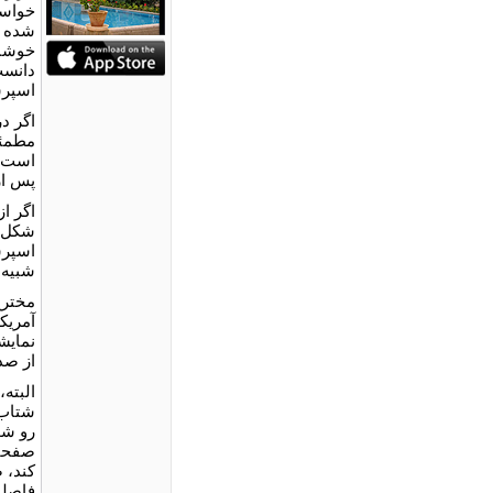
خواست
شده ا
خوشبی
دانست
اسپرس
اگر د
مطمئن
است ن
پس از
اگر ا
شکل ی
اسپرس
شبیه 
آمریک
نمایش
از صد
البته
شتاب 
رو شو
صفحات
کند، 
فاصله