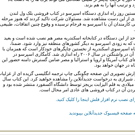
 و ترتیب آنها را به هم بزند.
ستین روز راه اندازی دستگاه اسپرسو در کتاب فروشی بلک ول لندن
ی از این دست مشاهده شد. مسئولان شرکت تاکید کردند که هنوز مرحله
ی کارمندان آن با اسپرسو به فرجام نرسیده و وقوع چنین اتفاقات، طبیعی
حد از این دستگاه در کتابخانه اسکندریه مصر هم نصب شده است و بعید
که به زودی اسپرسو به دیگر کشورهای منطقه نیز وارد شود. ضمنا،
ه اسپرسوی اسکندریه از نخستین چاپگرهای خودکار است که همزمان با
نصب آن در واشنگتن در سال ۲۰۰۶ راه اندازی شد. کامگاری اسپرسو در
های کتاب آمریکا و اروپا و استرالیا و مصر ضامن گسترش دامنه حضور این
ه در جهان خواهد بود.
ارش تصویری این صفحه چگونگی چاپ ترجمه انگلیسی گزیده ای از غزلیا
شیرازی به درخواست جدیدآنلاین را مشاهده خواهید کرد. این کتاب سال
۱۹۲۱ میلادی به قلم الیزابت بریجز توسط دانشگاه آکسفورد منتشر شده بود و
کردن آن در کتاب فروشی های عادی امر محال است.
ای نصب نرم افزار فلش اینجا را کلیک کنيد.
 صفحه فیسبوک جدیدآنلاین بپیوندید