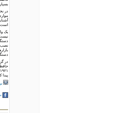
بسپارد
در نخ
موارد
آشنای
است.
یک وا
نیست 
دستگا
بازار
دستگا
در گز
حافظ 
پیدا 
بر
به