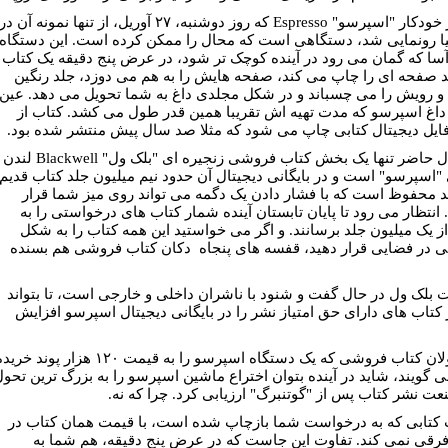
چاپگر خودکار "اسپرسو" Espresso که روز دوشنبه، ۲۷ آوریل، از تنها نمونه آن در
نیا رونمایی شد، دستگاهی است که محال را ممکن کرده است. این دستگاه
سا که گمان می رود در آینده کوچک تر شود، در عرض پنج دقیقه یک کتاب
صفحه ای را چاپ می کند، صفحه هایش را به هم می دوزد، جلد رنگین
 رویش را می چسباند و در شکل مجلدی داغ به شما تحویل می دهد. عین
داغ اسپرسو که مدت تهیه اش تقریبا همین قدر طول می کشد. کتاب از
ایل دیجیتال کتابی چاپ می شود که مثلا صد سال پیش منتشر شده بود.
در حال حاضر تنها یک بخش کتاب فروشی زنجیره ای "بلک ول" Blackwell لندن
 "اسپرسو" است و در بایگانی دیجیتال آن حدود نیم میلیون جلد کتاب قدیم
د محفوظ است که با فشار دادن یک دگمه می تواند روی میز شما قرار
 انتظار می رود تا پایان تابستان آینده شمار کتاب های درخواستی را به
ز یک میلیون جلد برسانند. و اگر می خواستید این همه کتاب را به شکل
ی در فضایی قرار دهید، قفسه های پنجاه دکان کتاب فروشی هم بسنده
بلک ول در حال گفت و شنود با ناشران داخلی و خارجی است، تا بتواند
کتاب های دارای حق امتیاز نشر را در بایگانی دیجیتال اسپرسو افزایش
مسئولان کتاب فروشی که یک دستگاه اسپرسو را به قیمت ۱۲۰ هزار پوند خر
می گویند، شاید در آینده بتوان اختراع ماشین اسپرسو را به بزرگ ترین تحو
عت نشر کتاب پس از "گوتنبرگ" ارزیابی کرد. چرا که نه.
کتابی که به درخواست شما بازچاپ شده است، با قیمت همان کتاب در
 فرقی نمی کند. تفاوت این جاست که در عرض پنج دقیقه، هم شما به