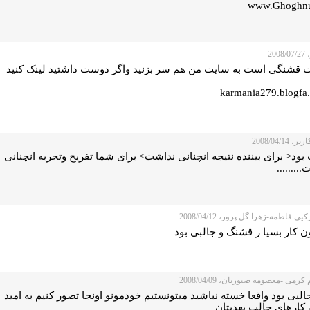
www.Ghoghnu
200
 قشنگی است به سایت من هم سر بزنید واگر دوست داشتید لینک کنید
karmania279.blogfa
 2008/04/14
ود< برای بیننده نتیجه انچنانی نداشت> برای شما تفریح وتجربه انچنانی
........
یی فاطمه-زهرا گل پرور، 2008/04/12
ن کار بسیا ر قشنگ و جالبی بود
کرمی -معصومه صبوریان، 2008/04/09
البی بود واقعا خسته نباشید میتونستیم خودمونو اونجا تصور کنیم به امید
 کارهای جالب بعدیتان