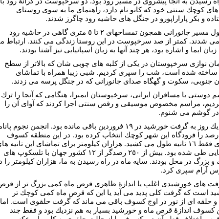
راه رسيدن به آنجا پيشروى در مسير رود بود. دو سرخپوست در كرانۀ رود با
هاى كوچك سنتى خود كه كانو نام دارد، راهنماى ما به سوى روستاى
تاده و بكر پاراراپورو در جنگل هاى حاشيه رود چاگرز شدند.
در طول مسير جانورانى همچون تمساحهاى ٢ تا ٥ مترى گاهى در حاشيه رود
مى شدند. كمتر از صد سرخپوست در اين روستا زندگى مى كنند. ارتباط ما
ا زبان ايما و اشاره بود، هر چند آنها به زبان اسپانيايى نيز آشنا بودند.
مان نوازى سرخپوستان در يكى از كلبه هاى چوبى شان كه بالاتر از سطح
ساخته شده است، شب را سپرى كرديم. شبى زيبا همراه با تماشاى
 جنوبى، سكوت و گهگاه صداى جانورانى كه در جنگل پرسه مى زدند.
م دوستى با مسافران ايرانى، سرخپوستان ايمبرا، هنگامى كه آنجا را ترك
ديم، مراسم مخصوص موسيقى و رقص سنتى اجرا كردند كه آواى آن را
در گوشم مى شنوم.
فقط يك روز به گرفت خورشيد در ١٩ فروردين باقى مانده بود. انجمن نجوم پانا
صد را فرودگاه اين شهر كوچك انتخاب كرده بود. در اين منطقه كسوف
حلقوى فقط ١٦ ثانيه طول مى كشيد. هزاران كيلومتر براى تماشاى اين ثانيه ها
استثنايى طى شده بود. بيش از ٢٥٠ رصدگر از ١٢ كشور جهان با تلسكوپ هاى
و بزرگ در محل بودند. سايه ماه در راه رسيدن به ما، هزاران كيلومتر را د
وس آرام سپرى كرد.
فت هاى خورشيدى اغلب يا اندازۀ ظاهرى قرص ماه كمى بزرگ تر از قرص
د است كه گرفت كلى پديد مى آيد يا اين كه قرص ماه كمى كوچك تر
 حلقه اى از نور در اوج كسوف باقى مى ماند كه گرفت حلقوى است. اما
ن كسوف اندازۀ قرص ماه و خورشيد بسيار به هم نزديك بود و فقط چند
 قوس اختلاف قطر آن دو، كسوف را از حالت حلقوى به كلى يا برعكس