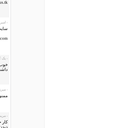
s.tk
- امیر، 8/07/27
سایت
.com
- یک کاربر،
خوب ب
داشت.
- میرزک
ممنو
- مریم 
کار ج
دیدن