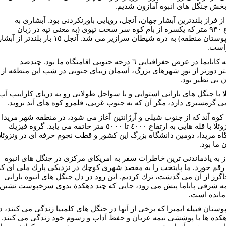
بخش جنگل هاى انبوه آمازون شديم.
از فراز بلندترين آبشار جهان، آنجل، رويايى باورنكردنى بود. آبشارى به
ارتفاع ٩٣٠ متر كه يكسره از بام كوه سر سخت تپوى (به معنى تپه در زبان
سرخپوستان منطقه) به دره شيطان سرازير مى شد. آنجل ١٥ بار بلندتر از آبش
راست.
درياچه كانايما در عرض جغرافيايى ٦ درجه جنوبى اقامتگاه ما بود. چندصد
تر دورتر از نورِِ شهرهاى بزرگ، آسمان زيباى جنوبى در شب اين منطقه از
ن بى نظير بود.
لا با جنگل هاى بارانى استوايى و با سواحل طولانى رو به درياى كاراييب آب
يى گرمسيرى دارد، مگر آن كه به جنوب غربى، قلمرو كوه هاى آند برويد.
كوه آند كه از جنوب شيلى و آرژانتين آغاز مى شود، در منطقه شهر مريدا
در ونزوئلا با قله هايى به ارتفاع ٤٠٠٠ تا ٥٠٠٠ متر خاتمه مى يابد. گروه فيزيك
اه مريدا، دومين دانشگاه بزرگ اين كشور و قطب نجوم حرفه اى در ونزوئلا
 ما بود.
ز به يادماندنى ترين خاطرات سفر به امريكاى مركزى در جنگل هاى انبوه
ا رقم خورد. ما پايتخت را به مقصد شهرى كوچك در نزديكى پارك ملى اى كه
اگرز از آن مى گذشت، ترك كرديم. اين رود در دل جنگل هاى انبوه بارانى
مه شرقى پاناما پيش مى رود، جايى كه چند دهكدۀ بدوى سرخپوست نشين
مانده است.
ستان قبيله ايمبرا كه برخى از آنها در جنگل هاى كلمبيا زندگى مى كنند، د
هكده ها با پوششى نيمه عريان و حفظ آداب و رسوم خود زندگى مى كنند.