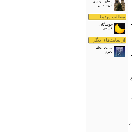
رؤیای پاریسی
کریسمس
مطالب مرتبط
ار
جويندگان
کسوف
از سایت‌های دیگر
سايت مجله
نجوم
،
ر