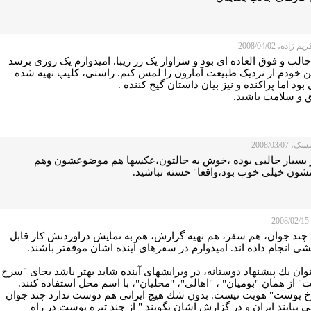
 زاده، 2008/04/02
جالب و فوق العاده ای بود و سزاوار یک رز زیبا. امیدوارم یک روزی برسد
ن خودم از نزدیک طبیعت آمازون را لمس کنم. راستی، کلیپ تهیه شده
بود اما پراکنده و نیز بیان داستان گیج کننده .
 و سلامت باشید.
2008/03/07
بسیار جالبی بوده ،خوش به حالتون،عکسها هم موضوعشون وهم
تشون خیلی خوب بود،واقعا" خسته نباشید.
2
 چند جوان، هم سفر، هم تهیه گزارش، هم به نمایش دراوردنش كار قابل
ی انجام داده اند. امیدوارم در سفرهای آینده اشان موفقتر باشند.
وان یك پیشنهاد دوستانه، در ویرایشهای آینده شاید بهتر باشد بجای "سرخ
 از همان "بومیان" ، "اهالی"، "محلیان"، با اسم محل استفاده كنند.
 پوست" هویت نیست. بدون شك هیچ ایرانی هم دوست ندارد چند جوان
ی بیایند ایران و در گزارش اشان بگویند " از چند تیره پوست در راه