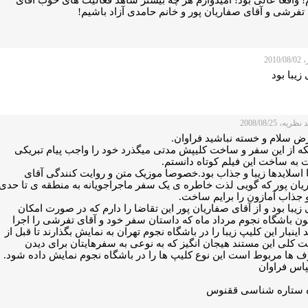
تفرشی و آقای صفاریان پور و خانم حامدی آزاد باشیم!
2010
زیبا بود
ریه، 2008/08/25
رض سلام و خسته نباشید فراوان.
نکه از این سفر و ساخت کلیپش مدتی میگذرد خود را واجب پیام تبریکی
 به ساخت این فیلم کوتاه دانستم.
 اسلایدها زیبا و جذاب بود.خصوصا موزیک متن و روایت کنندگی آقای
یان پور که گویی لذت خاطره ی یک سفر ماجراجویانه به منطقه ی تا حدی
 جذاب آمازون را برایم ساخت.
زیبا بود و از آقای صفاریان پور این تقاضا را دارم که در صورت امکان
ن باشگاه نجوم مرداد ماه که داستان سفر خود و آقای تفرشی را اجرا
 اینبار این کلیپ زیبا را در باشگاه نجوم تهران به نمایش بگذارند تا قبل از
 کلی این مستند هیجان انگیز که به نوعی به سفرهایتان برای دیدن
 ها مربوط است این نوع کلیپ ها را در باشگاه نجوم نمايش داده شود.
پاس فراوان
 ستاره شناسی ققنوس