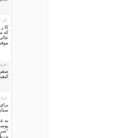
- آذر کریم
کا ر 
که م
عالی 
موفق
- فرمیسک، 
سفر 
کیفی
- آرتا، 008/02/15
برای
ستایش
به عن
پوست"
"سرخ
برزیل