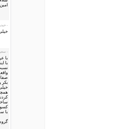
امین 
- حیدر، /08/02
خیلی 
- سعید نظ
با ع
با ای
نسبت
واقعا
صفار
بکر و
خیلی 
همچو
کردند
ساخت
کسوف
با س
گروه