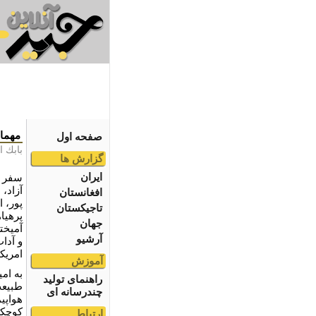
مهمان
صفحه اول
بابك 
گزارش ها
ایران
سفر ي
آزاد،
افغانستان
پور، 
تاجیکستان
پرهيا
جهان
آميخت
آرشیو
و آدا
امريكا
آموزش
به امي
راهنمای تولید
طبيعت
چندرسانه ای
هواپي
كوچكى
ارتباط