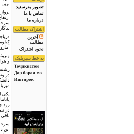
ترين 
تصویر بفرستید
پرواز 
تماس با ما
درباره ما
نياگا
اشتراک مطالب
آخرین
كيلوم
مطالب
آمازو
نحوه اشتراک
ونزوئ
به خط سیریلیک
و هوا
Тоҷикистон
رشته 
Дар бораи мо
Иштирок
دانشگ
ميزبان
يكى ا
پانام
رود چ
در ني
باقى 
سرخپو
اين د