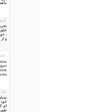
ماهشه
- آرزو، /02/12
تجربه
خلق ف
، خو
و از 
- Damroodi Tina، 2008/02/07
laban
igari
abrik
axha
- یک کاربر،
سیاو
خود 
ای ک
طوری 