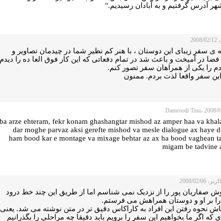
ر آدرس گرفتیم و به آبادان رسیدیم."
2008
 ی سفر زیبای این دوستان ، با هنر کم نظیر شما در چیدمان تصاویر و
ضا در آمیخت و باعث شد در تمام دفعاتی که این کار فوق العا ده را دیدم
دم را یکی از همراهان سفر تصور کنم.
این سفر واقعا لذت بردم. ممنون
ba arze ehteram, fekr konam ghashangtar mishod az amper haa va kha
dar moghe parvaz aksi gerefte mishod va mesle dialogue ax haye d
ham bood kar e montage va mixage behtar az ax ha bood vaghean t
migam be tadvine 
 2008/02/06
ش صفاریان پور را از نزدیک نمی شناسم اما از طریق این چند خط درود
را بر او و دوستان همراهش می فرستم.
اش نحوه رفتن این افراد به کاراکاس دقیق تر در متن نوشته می شد. یعنی
که اگر ما بخواهیم این سفر را برویم باید دقیقا چه مراحلی را بگذرانیم