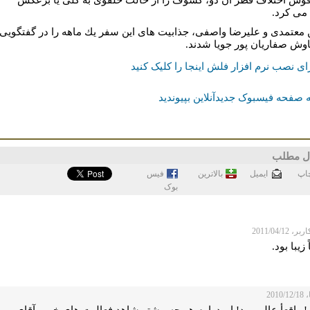
 مى كرد.
ن معتمدى و عليرضا واصفى، جذابيت هاى اين سفر يك ماهه را در گفتگويى
اوش صفاريان پور جويا شدند.
ای نصب نرم افزار فلش اینجا را کلیک کنید
 صفحه فیسبوک جدیدآنلاین بپیوندید
ل مطلب
اپ
ايميل
بالاترین
فيس
بوک
 2011/04/12
 زیبا بود.
2010
 واقعأ عالی بود! امیدوارم هر چه بیشتر شاهد فعالیت های خوب آقای