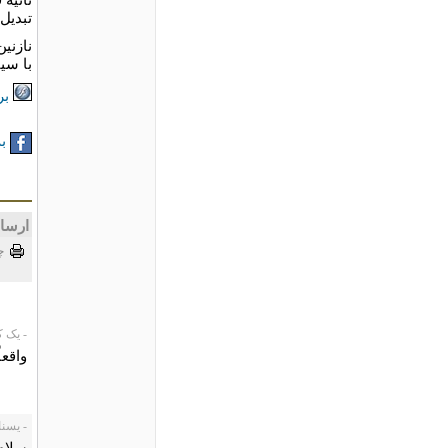
تبديل
نازني
با سي
بر
به
ارسا
چ
- یک کاربر،
واقعاً
- یسنا، /12/18
سلام!