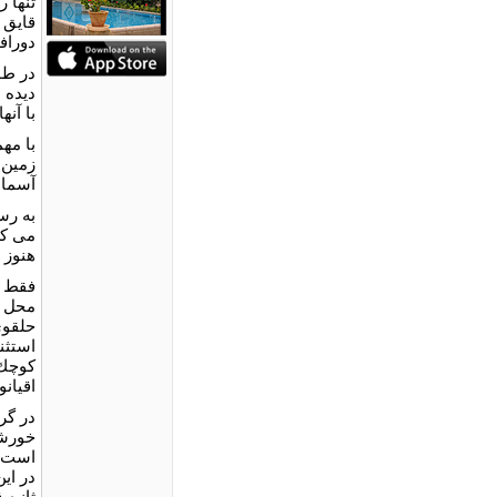
تنها 
قايق 
دوراف
ديده 
با آنه
با مه
زمين 
آسمان
به رس
مى كر
هنوز 
محل ر
كوچك 
اقيان
در گر
خورشي
است و
در اي
ثانيه