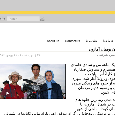
رفتن
به
محتوای
اصلی
 بومیان آمازون
امين تفرشى
۳۱ ژانویه ۲۰۰۸ - ۱۱ بهمن ۱۳۸۶
ک ماهه من و شادى حامدى
 همسرم و سياوش صفاريان
از كاراكاس، پايتخت
هوى ونزوئلا آغاز شد. شهرى
ه از جلوه هاى زندگى مدرن
ب و رسوم قديم مردمان
ى لاتين.
د ديدن زيباترين جلوه هاى
 در شمال آمازون، با
ماى كوچك ملخى از شهر
 در نزديكى رودخانۀ بزرگ اورينوكو راهى پارك مالى كانايما در شمالى