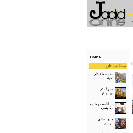
Home
مطالب تازه
پله پله تا دیدار
ابرها
سـوگ در
نوتـردام
سالنامۀ مولانا به
انگلیسی
مادرانه‌های
پارسی