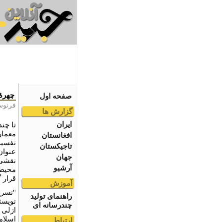
چهرۀ 
صفحه اول
فرنوش
گزارش ها
ایران
تا چند
معماری
افغانستان
تفسیر
تاجیکستان
عنوان
جهان
نقشی 
آرشیو
محیط 
قرار 
آموزش
"نسری
راهنمای تولید
نویسن
چندرسانه ای
ازلی 
اسلامی
ارتباط