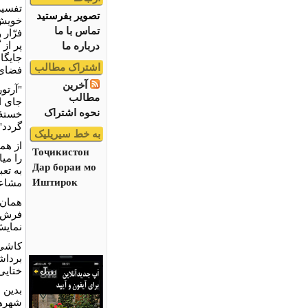
تفسیر
تصویر بفرستید
خویش 
تماس با ما
فرّار
پر از 
درباره ما
جایگا
اشتراک مطالب
فضای 
آخرین
"آرتور
مطالب
جای ا
نحوه اشتراک
خستۀ 
گردد"
به خط سیریلیک
از همی
Тоҷикистон
را می
Дар бораи мо
به تعب
Иштирок
مشاعر
همان 
فرش ا
نمایش
کاشی‌ه
برداش
ختایی
بدین 
شهرها