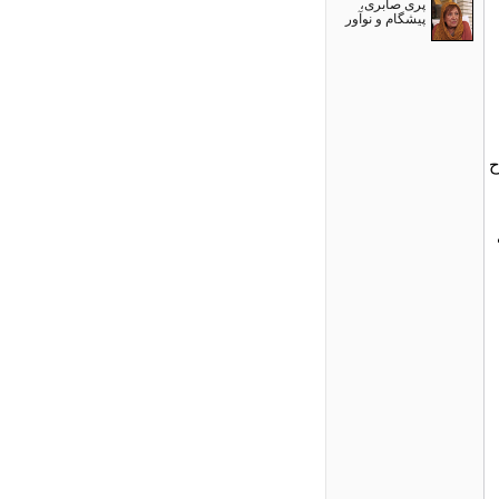
پری صابری،
پیشگام و نوآور
ح