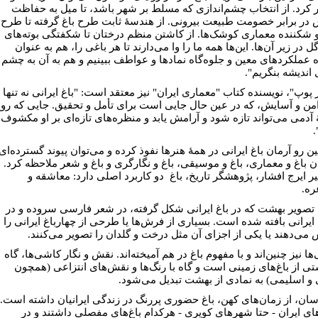
 کرد. از انتخاب چشم‌اندازی که مسلط بر شهر باشد، تا میل به حفاظت
در برابر خصومت طبیعت بیرونی. از هندسۀ ثابت طرح باغ گرفته تا طرح
 و شکننده معماری کوشک‌ها. از کاشتن منظم درختان تا شکفتگی بوته‌های
گل در زیر آن‌ها. این‌ها همه ما را وا می‌دارند تا هر باغی را، هم به عنوان
ه عملکردهای معین و جلوه‌گاه نمادها و عواطف ببینیم و هم به آن به چشم
اندیشه بنگریم"
.
 پوپ"، نویسنده کتاب "معماری ایران" نیز معتقد است: "باغ ایرانی نه تنها
من و آسایش، که در عین حال جایی است برای تأمل و تحقیق. جایی که رو
آدمی می‌تواند تازه شود و آرامش یابد و منظره‌های تازه‌ای بر او مکشوف
.
ن رو آرمان باغ ایرانی در همۀ هنرها نفوذ کرده و می‌توان پیوند گسترده‌ای
ان باغ و معماری، باغ و موسیقی، باغ و نگارگری و باغ و شعر ملاحظه کرد.
یر ایرج افشار، پژوهشگر تاریخ، باغ دو کاربرد اصلی دارد: معاشقه و
ه.
تصویر بهشت که در باغ ایرانی شکل گرفته، در شعر فارسی سروده و در
یرانی بافته شده ‌است. بسیاری از فرش‌ها یا طرحی از چهارباغ ایرانی را
 می‌دهند یا یکی از اجزای آن مثل درخت و گلدان را تصویر می‌کنند.
ا نیز چنین‌اند و با مفهوم باغ در هم آمیخته‌اند. نقش و نگار کاشی‌ها، گاه
تی از باغ‌های زمینی است و گاه با رنگ‌ها و نقش‌های انتزاعی (همچون
 و اسلیمی) به نمادی از بهشت تبدیل می‌شود.
سان، از زمان‌های کهن، باغ حضوری پررنگ در زندگی ایرانیان داشته ‌است.
ی ایران - حتا شهرهای کویری - هرکدام باغ‌های مفصلی داشتند و در