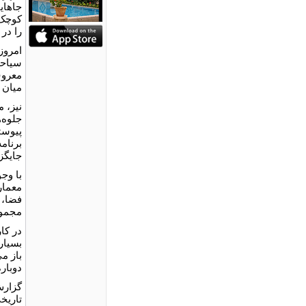
جاهایی
کوچک 
را در
امروز
سیاحا
معروف،
میان ر
نیز، 
جلوه‌
پیوسته
برنام
جایگز
با وجو
معمار
فضا، 
مجموع
در کا
بسیار
باز می
دوبارۀ
گزارش
تاریخی