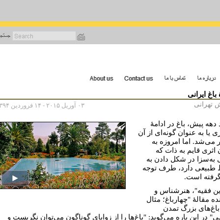
رفتن
به
محتوای
اصلی
باغ ایرانی
 تهرانی
۰۳ آوریل ۲۰۱۵ - ۱۴ فروردین ۱۳۹۴
 دهه پیش، باغ در ادامۀ
 یا به عنوان گونه‌ای از آن
 می‌شد. اما امروزه به
 اثری قایم به ذات که
به‌سزا در شکل دادن به
طبیعی دارد، طرف توجه
گرفته‌ است.
ن فقیه"، هنرشناس و
ده مقالۀ "چهارباغ؛ مثال
باغ‌های بزرگ تمدن
" در این باره می‌گوید: "باغ‌ها را از زوایای گوناگون می‌توان نگریست و