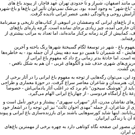
 مانند اصفهان، شیراز و تا حدودی تهران عهد قاجار، از پیوند باغ های
"باغ-شهر" به وجود آمده بود. بی‌شک نمی‌توان تأثیر این باغ‌ها و باغ-شهره
 آرامش روحی و پالودگی ذهنی عنصر ایرانی نادیده گرفت.
ه از باغ‌های ایرانی که وصفشان در انبوهی از کتاب‌های تاریخی و سفرنامۀ
ن خارجی آمده، چیز زیادی برجای نمانده‌ است. گرچه پاره‌ای باغ‌های
 کمابیش از گزند زمانه برکنار مانده‌اند، اما تعداد به مراتب بیشتری از
فته‌اند.
مفهوم باغ - شهر در توسعۀ لگام گسیختۀ شهرها رنگ ‌باخته و آخرین
هایش - که شمیران تا همین دو سه دهه پیش از آن جمله بود - به خاطره‌ها
 ‌است. اما حادثۀ بدتر زمانی رخ داد که مفهوم باغ ایرانی از
ه‌ریزی‌های شهری حذف شد و الگوهای غربی - آن هم به شکل ناقص -
ین گشت.
د این، می‌توان رگه‌هایی از توجه به مفهوم باغ ایرانی را در آثار برخی از
ان، هنرمندان و شاعران معاصر سراغ گرفت. در حوزۀ معماری و طراحی
باید از "هوشنگ سیحون" نام برد که در اغلب آثار یادمانی‌اش - خصوصاً
ۀ باغ آرامگاه فردوسی - از چهارباغ ایرانی الهام می‌گیرد.
رهای نقاشان مدرن، آثار "سهراب سپهری"، پیشتاز و درخور تأمل است و
ی از شاعران، از جمله "مهدی اخوان ثالث" نیز این توجه را در اشعار خود
‌تابانند. اینها شاید کورسوهایی باشند برای باززنده‌سازی باغ ایرانی و پیوند
 آن با زندگی ایرانیان.
 مصور این صفحه نگاه کوتاهی دارد به چهره برخی از مهمترین باغ‌های
 ایران.