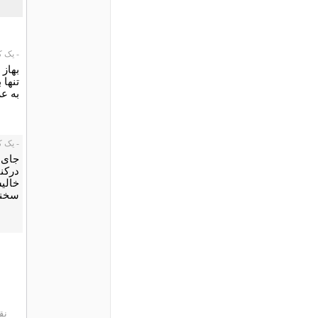
- یک کاربر،
بهاز
تنها 
به ع
- یک کاربر،
درکن
خالیس
سخنا
نق