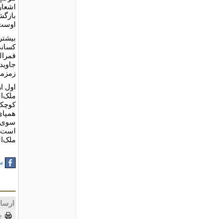
اشعار
بازگش
اوست
بیشتری
کسانی
قمرال
جاوید
زمزمه
ملک‌ا
کوچکتر
همپای
سوی خ
است. 
ملک‌ا
به
ارسا
چ