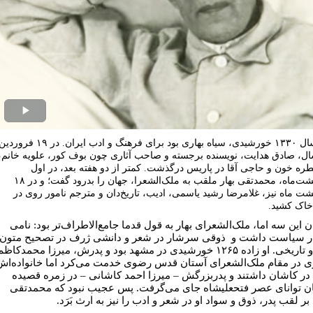
Play
ideo
بهار سال ۱۳۳۰ خورشیدی، سیاه بهاری بود برای فرهنگ و ادب ایران. در ۱۹ فرورد
ال، صادق هدایت، نویسنده برجسته و صاحب آثاری چون بوف کور، علویه خانم،
ره خون و حاجی آقا در پاریس درگذشت. کمتر از دو هفته بعد، در اول
اردیبهشت‌ماه، محمدتقی بهار ملقب به ملک‌الشعرا، جهان را بدرود گفت؛ و در ۱۸
شت ماه نیز، غلامرضا رشید یاسمی، ادیب، تاریخ‌دان و مترجم نامور روی در
خاک کشید.
ن این سه اما، ملک‌الشعرای بهار به قول قدما جامع‌الاطراف‌تر بود: نامی
در سیاست داشت و ذوقی سرشار در شعر و دانشی ژرف در تصحیح متون
ادبی و تاریخی. او زاده ۱۲۶۵ خورشیدی در مشهد بود و پدرش، میرزا محمدکاظم
 در مقام ملک‌الشعرای آستان قدس رضوی خدمت می‌کرد اما خانواده‌اش
در کاشان داشتند و پدربزرگش – میرزا احمد کاشانی – در زمره قصیده
ن توانای عصر فتحعلیشاه جای می‌گرفت. پس عجیب نبود که محمدتقی
بر لقب پدر، ذوق و سواد او در شعر و ادب را نیز به ارث بَرَد.