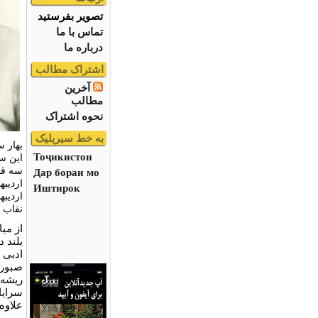
تصویر بفرستید
تماس با ما
درباره ما
اشتراک مطالب
آخرین
مطالب
نحوه اشتراک
به خط سیریلیک
Тоҷикистон
این س
سه قط
Дар бораи мо
Иштирок
اردیبه
نقاب 
از میا
بلند 
صبوری
ریشه 
سرایا
علاوه 