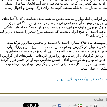
 او نه تنها گنجی بزرگ در ادبیات معاصر و سرآمد اشعار شاعران سبک
ت به شمار می‌آید بلکه منبعی کم‌مانند برای درک اوضاع و احوال زمانه
.
ن ایرانیان اما، بهار را به تصانیفش می‌شناسند؛ تصانیفی که با آهنگ‌های
 چون درویش خان و مرتضی نی داوود و در صدای خوانندگانی چون
ملوک وزیری، ملوک ضرابی، محمدرضا شجریان و هنگامه اخوان، بانگی
 یافته است. آیا هیچ ایرانی هست که تصنیف مرغ سحر را نشنیده یا زیر لب
 نکرده باشد؟
اول اردیبهشت ماه ۱۳۹۵مقارن است با شصت و پنجمین سالروز درگذشت
لشعرای بهار. در گزارش ویدئویی این صفحه به سراغ بانو چهرزاد بهار،
ین فرزند او و نیز دکتر فتح‌الله مجتبایی، ادب پژوه برجسته رفته‌ایم و
 این دو، فرازهایی از زندگی بهار را مرور کرده‌ایم. عکس‌های این گزارش از
انواده بهار و به کوشش آقای افشین معاصر، نوه او در اختیار قرار گرفته
همچنین سراینده کلیه تصانیفی که در این گزارش ویدئویی می‌شنوید،
لشعرای بهار است.
 صفحه فیسبوک جدیدآنلاین بپیوندید
ل مطلب
اپ
ايميل
بالاترین
فيس