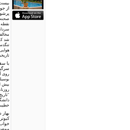
بیست 
از جو
پرشو
صحنه س
نقطه
سردار
مخالفت
شد که
تنگدس
هوایی 
تاریخی
سرگی
روی آو
بوسیله
بیش از
روزنام
"تاریخ
دانشگ
خطیبی
بهار 
کبوتر
خواب‌
موضع‌