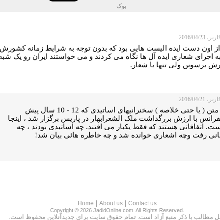
بوک
 2016/04/23
 از اون دست ایده الیست هایی بود که بدون توجه به شرایط زمانه کشورش
به اجرای شعاری ایده آل ها نگاه می کردند و می خواستند ایران رو یک شبه
رش برسونن ولی تنها با شعار.
 2016/04/21
جای متن ( یا حتی خلاصه ) سخنرانیهای اساتیدی که 12 - 10 سال پیش
فرانس با ارزش بررگداشت ملک الشعرابهار در پاریس برگزار شد ، اینجا
ت. اتفاقاتی هستند که فقط یکبار می افتند. چه اساتیدی بودند ، چه
نی رفت وچه اشعاری خوانده شد و چه خاطره هائی بیان شد!
|
|
Home
About us
Contact us
Copyright © 2026 JadidOnline.com. All Rights Reserved.
ل مطالب با ذكر منبع آزاد است. تمام حقوق سايت براى جديدآنلاين محفوظ است.