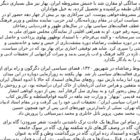
سالگی او مقارن شد با جنبش مشروطه ایران. بهار نیز مثل بسیاری دیگر
انان طبقه برکشیده و تحصیل کرده، به خیل هواداران
ر
مشروطه‌خواهی
پیوست. این سرآغازی بود بر بیش از چهار دهه حضور او در
یاست ایران در مقام روزنامه‌نگار، لیدر حزبی، نماینده مجلس و وزیر فرهنگ.
 عطف
فعالیت‌‌های
سیاسی بهار، در سال‌های ظهور و قدرت‌یابی رضاخان
سپه رقم خورد. او به همراهی اقلیتی از نمایندگان مجلس شورای ملی به
 سرسختانه - و البته بی‌فرجام - با استبداد نوظهور پهلوی پرداخت و حاصل ای
 در دوره سلطنت رضاشاه دوره مشقت‌باری از حبس و تبعید و خانه‌نشینی و
تی را سپری کرد. شاید هم توفیقی اجباری برای بهار بود که در خزان سیاست،
تازه در کالبد فرهنگ و ادب پارسی بدمد و میراث گرانبهایی از تحقیقات ادبی و
 را به یادگار بگذارد.
با سقوط رضاشاه در شهریور ۱۳۲۰، فضای سیاسی ایران دگرگون و راه برای از
ری
فعالیت‌‌های
سیاسی باز شد. بهار یکچند به زورآزمایی دوباره در این میدان
رد اما زمانه یارش نبود. رنج‌های سال‌های استبداد که حالا با اندوه اشغال ایران
 متفقین و هراس جدایی آذربایجان از خاک ایران درآمیخته بود، تن و روحش را
 پیش رنجور کرد و به بیماری سل گرفتار آمد. پس از دوره کوتاهی انتشار
ه قدیمی "نوبهار" و وزارت چند ماهه در کابینه قوام‌السلطنه و نگارش کتاب
 احزاب سیاسی ایران"، تحقیقات ادبی خود را پی گرفت و در مقام استاد ادبیات
اه تهران، نسلی از نامدارترین چهره‌های ادبی پس از خود همچون حسین
، محمد معین، پرویز ناتل خانلری و محمد دبیرسیاقی را پرورش داد.
در تمام این سال‌ها یک عادت ترک ناشدنی داشت: شعر سرودن! گاه برای
ان، گاه در وصف گل‌های تازه شکفته بهاری، گاه در سوگ جامعه
آلوده و استبداد زده ایران، گاه در بزرگداشت وطن و گاه به عنوان
گیری در قبال رویدادها و جریان‌های سیاسی –در ایران و جهان. بدین‌سان،