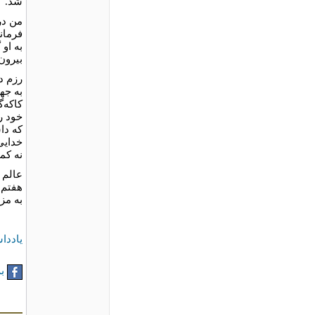
شد.
من در
فرمان
به او
بیرون
رزم د
به جه
کاکه‌گ
خود را
که دا
خدایی 
نه کمت
عالم 
به مز
یاددا
به