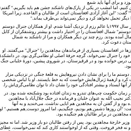
زد و برای آنها باید شمع
کنیم. اما امشب در یکی از پارک‌های تاشکند جشن هم باید بگیریم." گفتم:
 گفت: "این آغاز آزادی افغانستان است از طالبان و القاعده. زیرا امریکا
 دیگر تحمل نخواهد کرد و دیگر نمی‌تواند بی‌طرف بماند."
من در سال ۱۹۹۷با عالم رزم از نزدیک آشنا شدم. او از همکاران جنرال دوستم
"دوستم" شمال افغانستان را در اختیار داشت و بیشتر روشنفکران از کابل
ال آمده بودند. رزم چند تن دیگر همکاران و مرا از تاشکند به شمال
ستان دعوت کرد.
زها در افغانستان بسیاری از فرماندهان مجاهدین را "جنرال" می‌گفتند. او
خود را جنرال نمی‌خواند، گرچه حرفۀ اصلی او نظامی‌گری بود. در دانشکدۀ
 درس خوانده بود و در قرقیزستان، در شوروی پیشین، دورۀ خلبانی جنگ
ود.
 دوستم ما را برای نشان دادن نیروهایش به قلعۀ جنگی در نزدیکی مزار
کرد و ازهمۀ ژنرال‌هایش خواست که به خط بایستند. او با لباس شخصی
ر آنها ایستاد و بیشتر افتادگی خود را نشان داد تا توان نظامی‌گری‌اش را.
ر زمان حکومت چپ‌های تندرو به زندان افتاده بود وشکنجه شده بود. در
کتر نجیب الله به عنوان خلبان و فرمانده در جنگ جلال‌آباد با مجاهدین
 بود و از گفتن آن به مجاهدین هم ابایی نداشت. می‌خندید و به آنها
ت: "آن روزها دشمن ِهم بودیم، جنگیدیم، اما امروز دوست ِهم هستیم." او
 مجاهدین در برابر طالبان هم جنگیده بود.
وزیر خارجۀ مجاهدین بود. پس از رفتن طالبان دو بار وزیر شد. اما نه مجیز
 نه فخر فروخت. وقتی که از اوخواستند کاری کند که نمی‌خواست، عطای