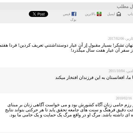
ل مطلب
اپ
ايميل
بالاترین
فيس
بوک
 2017/02/06
هان تشكر! بسيار مقبول إز آن عيار دوستداشتني تعريف كردين! فردا هفتم
 2011/10/04
 ما، افغانستان به این فرزندان افتخار میکند
20
 رزم حامی زنان آگاه کشورش بود و می خواست آگاهی زنان بر مبنای
ت دقیق فرهنگ و سنت های جامعه تحقق یابد تا هر حرکتی بتواند نتایج
ه ای داشته باشد. مرگ او در واقع مرگ یک حمایت و یک حامی ما بود.