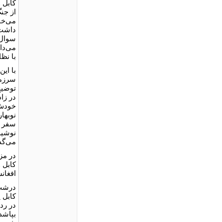
کابل 
از جن
می‌خو
داشت.
سوال‌
می‌داد
با نظ
با این
سرزمی
توضیح
در زا
خودش 
نوبهار
سفر ب
نوشیدن
می‌گذا
در مز
کابل 
افغانس
درشت‌
کابل 
در ردی
بپاشد