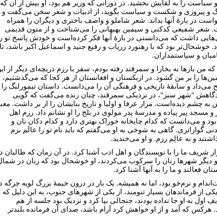
و سیاست را به لقایش بخشید. در دورانی که وزیر هم بود، او بیش از آن که
گ و پیروزی و شکست و سیاست بگوید، از ادبیات و شعر سخن می‌گفت و
است در بارۀ آنها بداند. شعر شاملو و واصف باختری و دیگران را همراه
 شعر شفیعی کدکنی و سیمین بهبهانی را می‌شناخت و از متون قدیمی
هایی داشت که می‌دانستی در بارۀ آنها فکر کرده‌است و خودش پاسخ تو را
. خوشحال‌تر بود که با رهنورد زریاب و رفیع جنید و اسماعیل اکبر باشد، تا
امیان و سیاستمداران.
 که من بارها به بخارا و سمرقند رفته بودم، سفر با رزم دریچه‌ای دیگر از ای
ن‌ها را بر من گشود. در ازبکستان و افغانستان از هر کجا که می‌گذشتیم،
 می‌داد و سابقۀ تاریخی و فرهنگی آن را می‌دانست. داستان تیمورلنگ را
دگاهش "شهر سبز"، در نزدیکی سمرقند، چنان زنده می‌گفت که گویی
به چشم دیده‌است. مزار عرفا و اولیا و تاریخ بنایشان را از بر داشت. معب
 و مسجد پیر پیاده و مدرسۀ پدر مولوی در بلخ را او نشانم داد. رزم اهل
ود و می‌دانست که کدام چایخانه خوراک بهتری دارد و کدام دکان نان و
ی گواراتری. گاهی به شوخی به او می‌گفتم که باید نام تو را عالَم بزم
شتند و نه عالِم رزم. و او می‌خندید.
ار شریف ما را با نویسندگان و اهل ادب آشنا کرد. در آن زمان که طالبان د
و دیگر شهرها زنان را سرکوب می‌کردند، او خوشحال بود که زنان در شمال
تان فعالند و ما را به آنها آشنا کرد.
اندام و نرم‌خو بود، اما نه همیشه. یک بار در درون خیمۀ بزرگ لویه جرگه د
یکی از فرماندهان بسیار تنومند، از یکی از شهرهای جنوب، به این دلیل که
ف اول به او جا نداده بودند، جنجالی بپا کرد و نزدیک بود جلسه از هم
. هرکس که آمد و از او خواهش کرد آرام باشد، صدای آن فرمانده بلندتر