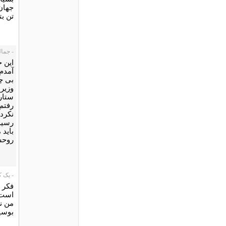
جهان
تن بت
- جمال، 2/09
این 
آمدم
بی چ
وزیر 
ستار
رفتم 
نکرد 
رسید
باید 
روحش 
- یک کاربر،
فکر 
است 
من نم
بوسی