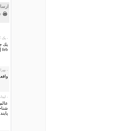
ارسا
چ
- یک کاربر،
يك ج
feb إز سفر آن عيار هفت سال ميگذرد!
- بهرالدین،
واقعا
- لیدا، 10/02/16
عالم
شناخ
پایند