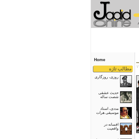
Home
مطالب تازه
روزی، روزگاری
حدیث عشقی
شصت ساله
مددی، استاد
موسیقی هرات
افسانه در
واقعیت