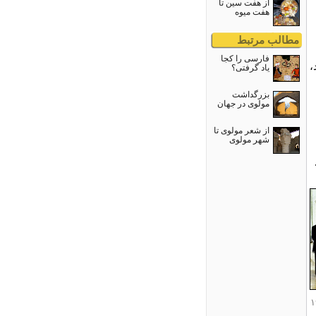
از هفت سین تا
هفت میوه
مطالب مرتبط
فارسی را کجا
،
یاد گرفتی؟
بزرگداشت
مولوى در جهان
از شعر مولوی تا
شهر مولوی
۱