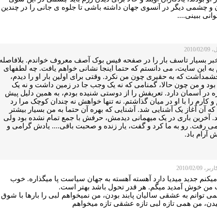
 و چشمی دیگر در آنسوی جهان داشته باشی تا جلوه ی جانی را در چندین
وانی ببینی....
2010/0
خبر بسیار تاسف بار را در صفحه فیس بوک آصف معروف خواندم. بلافاصله
 به این سایت، می دانستم که حتما اینجا نشانی خواهم یافت. چه لطفهای
شمداشت که به حقیری چون من نکرد. وقتی برای اولین بار او را دیدم،
بود و من چون حالا، گمنامی که نه یک وجب جا در زمین داشت و نه یک
ه در آسمان دارد. تعریفش را از دوستی شنیده بودم، به همین دلیل پیش
و کارم را با او در میان گذاشتم. نه تنها خواهش نه چندان کوچک مرا رد
که آن آغاز یک آشنایی شد. آشنایی که بهره آن حتما به من بسیار بیشتر
. آخرین باری در یک میهمانی دیدمش، حرفش با جمع تمام نشده بود ولی
می رفت. رو به ما کرد و گفت، یار زنده و صحبت باقی.... یادش گرامی و
آرام باد.
 2010/02/09
میکنم جدید میدیا دارد آهسته آهسته به جهان سیاست پا میگذاره. خوب
من خوش آمدید میگم. هر قدر تحول باشد بهتر است.
ی توانم به عشقی سالیان پابند بودن، من نمیخواهم لبی را بارها با شوق
دن، من همی تازه لبی تازه عشقی تازه میخواهم