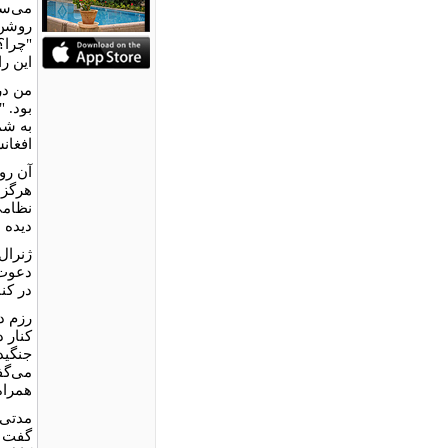
می‌سو
روشن 
"چرا؟"
این را
بود. 
به شم
افغان
آن رو
هرگز 
نظامی
دیده ب
ژنرال
دعوت 
در کنا
رزم د
کنار د
جنگیده
می‌گف
همراه
مدتی 
گفت و