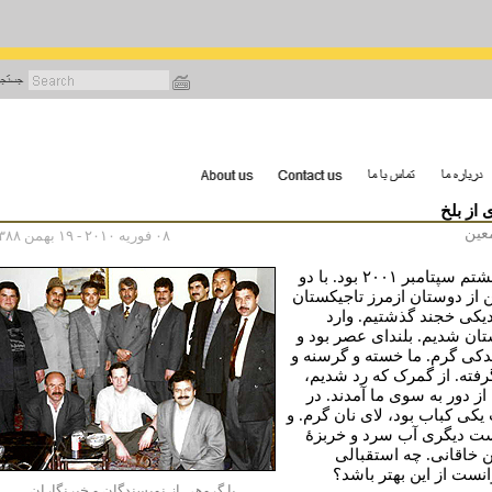
رفتن
به
محتوای
اصلی
 از بلخ
عین
۰۸ فوریه ۲۰۱۰ - ۱۹ بهمن ۱۳۸۸
روز هشتم سپتامبر ۲۰۰۱ بود. با دو
 از دوستان ازمرز تاجیکستان
دیکی خجند گذشتیم. وارد
تان شدیم. بلندای عصر بود و
ندکی گرم. ما خسته و گرسنه و
رفته. از گمرک که رد شدیم،
از دور به سوی ما آمدند. در
کی کباب بود، لای نان گرم. و
ت دیگری آب سرد و خربزۀ
 خاقانی. چه استقبالی
انست از این بهتر باشد؟
با گروهی از نویسندگان و خبرنگاران