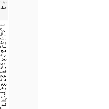
- یک کاربر،
خیلی
- شهباز ای
بزرگ
سال 
باشد
و یکی
شاعر
هیچ ک
از جا
روز ب
نمی ک
میان 
قصد 
بودم.
ها فا
رزم 
و عزت
دوست 
بگیرن
گشاد
کند.
بسیار