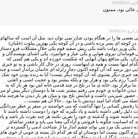
 2010/02/14
 عالی بود، ممنون
رج، 2010/02/14
ی بعضی ها را در هنگام بودن شان نمی توان دید. مثل آن است که سالهای
در کوچه ای بسر برده باشی و در آن کوچه یکی بهترین پیلوت (خلبان)
 یکی وزیر دولت باشد یکی ریش سفید قوم یکی حلال مشکلات فرو دستان
 قوماندان نیروی هوایی و یکی عیار و جوانمرد، یکی آشنای نویسندگان و
ان، یکی مدافع پنهان آنهایی که شکست خورده اند و یکی هم کسی که
دام اینها نیست و همه ی اینهاست. روزی در حال کار باشی و به تو خبری
یی دور برسد که: آن کوچه اکنون دچار زلزله ای خانمان برانداز است و چند
عد خبری دیگر بشنوی که: آن کوچه دیگر نیست! آیا به زنده بودن خود شک
نی؟ رزم یکی بود و هزار بود و بلکه بیشتر بود و عجیب انسی و الفتی
ما برقرار بود. خانه ی ما در بلخ در چند قدمی خانه اش بود هر بار که به
دیدن خانواده ی خودم می رفتم بیشتر شب ها با دوستان دیگر پیش او می
 حضور شیرینی داشت و غیابتش تلخ بود و میان هر بار دیدن ما هرچند ماه
صله می افتاد اما امید دیدنش با ما بود ...حالا آن هم نیست....
با رفتنش کسانی را تنها گذاشت که می خواستند در سفر پر خطر مردانگی
 دلیل راهی داشته باشند و یاد بگیرند که خود را دوست داشته باشند تا
داشته شوند و گذشته ی خود را نفرین نکنند هر چند نفرت بار باشد و یاد
د که انسانیت چگونه با فروتنی و آزادگی معنا می یابد و چقدر تماشای
ه دستی یک مرد می تواند چشم انداز ما از شناخت آدمی را گسترده تر
 رزم اکنون نیست اما دوستان او که هر کدام دل بسته ی خویی از خوی های
 او بودند، یادگاران اویند و حالا برای دیدن رزم باید چشمی در این سوی