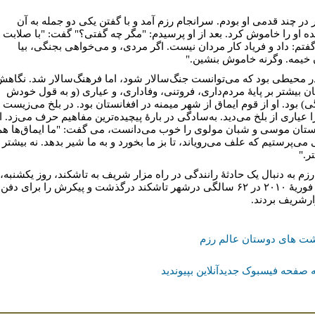
 در چند قدمی او بودم. سرانجام رزم آمد و با گفتن یکی دو جمله به آن
ده او را خاموش کرد. بعد از او پرسیدم: "مگر چه گفتی؟" گفت: "با صلابت
 گفتم: داد و فریاد کار مردان نیست. اگر مردی، و می‌خواهی بجنگی، بیا
 خیمه. وگرنه خاموش بنشین."
ر محیطی بود که می‌توانست جنگ‌سالار شود، اما فرهنگ‌سالار شد. نگاه
ان بیشتر بر پایۀ مردم‌داری، فروتنی، وفاداری، و عیاری (و به قول خودش
ی) بود. او از قوم ایماق از شهر میمنه در افغانستان بود. در بلخ می‌زیست 
 عیاری از بلخ می‌دید. به‌سادگی در بارۀ پیچیده‌ترین مفاهیم حرف می‌زد. ا
ستان موسی و شبان مولوی را خوب می‌دانست، می گفت: "ما ایماق‌ها هم
می‌پرستیم که علف می‌رویاند، تا بز ما بخورد و به ما شیر بدهد. نه بیشتر 
ر."
رزم به دنبال یک حادثۀ رانندگی در راه مزار شریف به تاشکند، روز یکشنبه،
هفتم فوریۀ ۲۰۱۰ در ۶۲ سالگی درشهر تاشکند درگذشت و پیکرش را برای دفن
ارشریف بردند.
شت های دوستان عالم رزم
 صفحه فیسبوک جدیدآنلاین بپیوندید