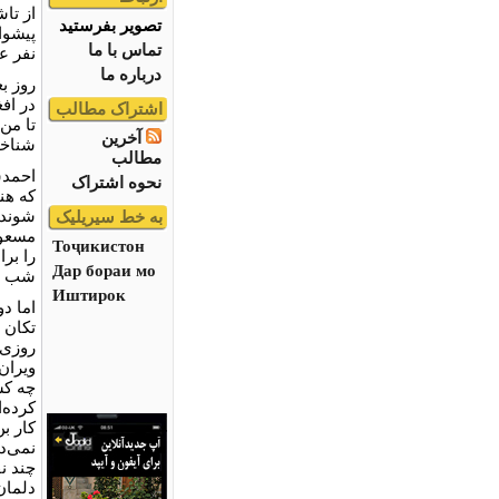
از تا
تصویر بفرستید
پیشواز
تماس با ما
نفر عا
درباره ما
روز ب
در افغ
اشتراک مطالب
تا من
آخرین
شناخت
مطالب
احمدش
نحوه اشتراک
که هن
شوند 
به خط سیریلیک
مسعود
Тоҷикистон
را بر
Дар бораи мо
شب بع
Иштирок
اما دو
تکان د
روزی 
ویران
چه کس
کرده‌
کار ب
نمی‌د
چند نف
دلمان