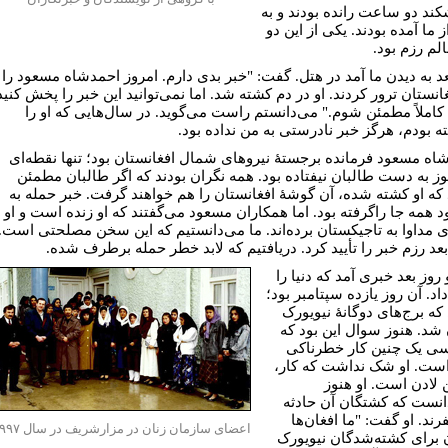
شکند دو ساعت رانده بودند و به
 ما آمده بودند. یکی از این دو
لم رزم بود.
عد به دیدن ما آمد در هتل. گفت: "خبر بدی دارم. امروز احمدشاه مسعود را
انستان ترور کردند. او در دم کشته شد. اما نمی‌توانید این خبر را پخش کنید
 کاملاً مطمئن شوم." می‌دانستم راست می‌گوید. در سال‌هایی که او را
ه بودم، هرگز خبر نادرستی به من نداده بود.
اه مسعود فرمانده برجستۀ نیروهای شمال افغانستان بود؛ تنها نقطه‌ای
وز به دست طالبان نیفتاده بود. همه نگران بودند که اگر طالبان مطمئن
که او کشته شده، آن گوشۀ افغانستان را هم خواهند گرفت. خبر حمله به
 همه جا راگرفته بود. اما همکاران مسعود می‌گفتند که او زنده است و او
ای مداوا به تاجیکستان برده‌اند. ما می‌دانستیم که این سخن مصلحتی است.
د رزم خبر را تأیید کرد. دریافتیم که لابد خطر حمله برطرف شده.
 روز بعد خبری آمد که دنیا را
اد. آن روز یازده سپتامبر بود؛
که برج‌های دوگانۀ نیویورک
 شد. هنوز سوال این بود که
ی یک چنین کار خطرناکی
است. او شک نداشت که کار،
ن لادن است. او هنوز
انست که کشتگان آن حادثه
رند. او گفت: "ما افغان‌ها
اعضای سازمان زنان در مزارشریف در سال
۷
۹
۹
 برای کشته‌شدگان نیویورک