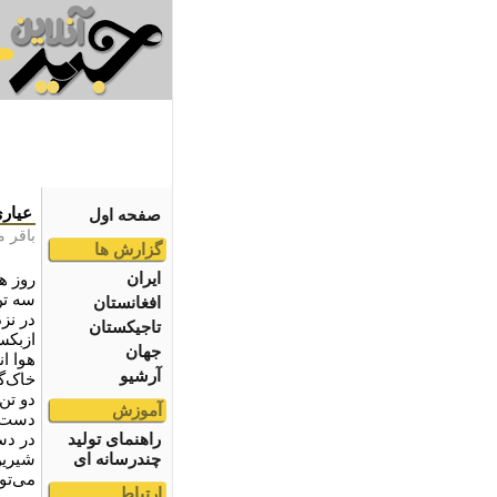
عیاری
صفحه اول
باقر م
گزارش ها
ایران
سه تن
افغانستان
در نز
تاجیکستان
ازبکس
جهان
هوا ا
آرشیو
خاک‌گ
دو تن 
آموزش
دست ی
راهنمای تولید
در دس
چندرسانه ای
شیرین
می‌تو
ارتباط