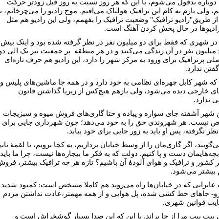
 دوباره بدقول می‌شوم، با این که هر روز نسبت به روز قبل زودتر حرکت
، ولی بازم به کام این ترافیک هولناک می‌افتم. موج رادیو را می‌چرخانم، تا
از طریق"رادیو ترافیک" وضعیت ترافیک را بفهمم، ولی این رادیو هم مثل
رادیوها در حال پخش کردن آهنگ است.
ر شهری که فقط برای دو میلیون نفر در نظر گرفته شده بود و اینک بیش
ج میلیون نفر در آن زندگی می‌کنند و در هر منطقه پر جمعیت نیز یک الی دو
صلی پرترافیک برای ورود به مرکز شهر را دارد، این رادیو هم حرف تازه‌ای
فتن ندارد.
ن که شهر کابل چهره‌ای نظامی به خود دارد و در همه جا ماشین‌های پلیس و
ای خارجی دیده می‌شود، ولی بازهم هیچ‌کس از زیرپا گذاشتن قانون
 ندارد.
ن شهر آشفته جای سواره و پیاده و حتا گاری‌های فروش میوه و سبزیجات
نیست. هر شهروندی حق را به خود می‌دهد؛ چون شهرداری جایی برای
نظر نگرفته، پس او باید به زور جایی برای خود بیابد.
ی‌گویند، اگر گاری‌مان را از وسط خیابان برداریم، به کجا برویم، تا لقمۀ نان
چه‌هایمان دست و پا کنیم. دولت که به فکر ما بیجاره‌ها نیست، چرا ما باید
ر کشور و ترافیک و هوای آلودۀ آن باشیم؟ تازه هر چه ترافیک بیشتر، فرو
 بیشتر می‌شود.
عابرانی که در خیابان‌ها راه می‌روند هم کاملا مشخص است: کمبود شدید
‌رو- جاهای خط‌‌‌ کشی ‌شده، پل هوایی و از همه مهمتر،عادت نداشتن مردم
ایت قوانین شهری.
بیب بیب مرا از جا پراند. با این که این صدا بسیار گوشخراش است و