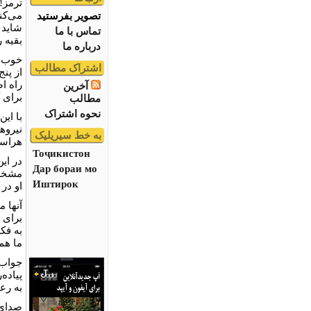
ترمز!
می‌کنم
تصویر بفرستید
شاید 
تماس با ما
بقیه 
درباره ما
خوب د
اشتراک مطالب
از پن
راه ا
آخرین
برای گ
مطالب
نحوه اشتراک
با ای
نیروه
به خط سیریلیک
هراسی
Тоҷикистон
در ای
Дар бораи мо
مشخص 
Иштирок
او در 
آنها م
برای ب
به فک
ما هم
جواب 
پیاده
به رع
صدای 