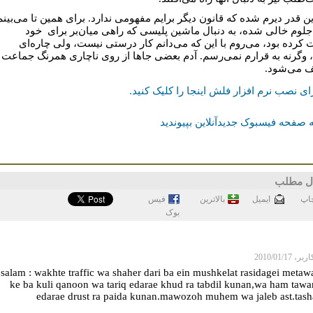
ین قدر دیرم شده که قانون دیگر برایم مفهومی ندارد. برای همین تا می‌بینم
لوم خالی شده، به دنبال ماشین پلیسی که راهی میان‌بر برای خود
کرده بود، می‌روم با این که می‌دانم کار درستی نیست، ولی چاره‌ای
، وگرنه به قرارم نمی‌رسم. آدم بعضی جاها از روی ناچاری همرنگ جماعت
 می‌شود.
ای نصب نرم افزار فلش اینجا را کلیک کنيد.
 صفحه فیسبوک جدیدآنلاین بپیوندید
ل مطلب
اپ
ايميل
بالاترین
فيس
بوک
 2010/01/17
salam : wakhte traffic wa shaher dari ba ein mushkelat rasidagei meta
ke ba kuli qanoon wa tariq edarae khud ra tabdil kunan,wa ham taw
edarae drust ra paida kunan.mawozoh muhem wa jaleb ast.tas