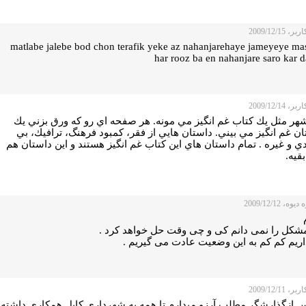
 2009/12/15
matlabe jalebe bod chon terafik yeke az nahanjarehaye jameyeye ma
har rooz ba en nahanjare saro kar 
 2009/12/14
شهر مثل يك كتاب غم انگيز مي مونه. هر صفحه اي رو كه ورق بزني يك
ن غم انگيز مي بيني. داستان هايي از فقر، كمبود فرهنگ، ترافيك، بي
 و غيره . تمام داستان هاي اين كتاب غم انگيز هستند و اين داستان هم
قيه.
ه، 2009/12/12
مشکل را نمی دانم کی و چی وقت حل خواهد کرد .
اریم کم کم به این وضعیت عادت می گیریم .
 2009/12/11
 ازگذارشگر مطلب آرزو میدارم تا همه به شهرداری کابل همکاری داشته