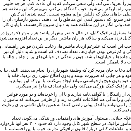
م را تحریک می‌کند، ولی سعی می‌کنم که به آن عادت کنم. هر چه جلوتر
یم، راه باریکتر می‌شود. خوب که نگاه می‌کنم، می‌بینم که این منطقه هم
یلی جاهای دیگر که دلیلش برایم معلوم نیست، کنده شده. ای کاش
قدر سریع که دستور کندن این مناطق را می‌دهند، دستور بازسازی آن را
ند. ولی انگار در این مملکت همه به دنبال شروع کارهستند، تا پایان کار.
تۀ مسئول ترافیک کابل، در حال حاضر بیش از پانصد هزار موتر (خودرو) در
ابل تردد می‌کند و سالانه هزاران ماشین دیگر بر این تعداد افزوده می‌شود.
جب این است که علیرغم ازدیاد ماشین‌ها، رعایت نکردن قوانین راهنمایی و
گی و کم‌عرض بودن خیابان‌ها، تعداد تصادف کم است و شاید دلیل آن نیز
جاده‌ها و خیابان‌ها باشد. چون رانندگی در خیابان‌های پر از چاه و چاله با
بالا ناممکن است.
د دعا به جان مردم کرد که وظیفۀ شهرداری را انجام می‌دهند. البته، بنا به
ود و هر جایی که ضرورت ببینند و بدون اطلاع شهرداری نزدیک خانه یا
خود بدون هیچ بازخواستی موانع ایجاد می‌کنند، با این که این موانع به
 ترافیک کمک بزرگی می‌کند، ولی جلو تصادف ها را نیز می‌گیرد.
 از رانندگان یا گواهی‌نامه ندارند و یا آن را خریده‌اند و در مورد قوانین
ایی و رانندگی هم اطلاعات کافی ندارند و از طرفی می‌دانند که مأموران
ک را می‌توانند با اندک پولی راضی کنند؛ به همین دلیل تلاشی برای رعایت
نمی‌کنند.
غلام جیلانی، مسئول آموزش‌های راهنمایی ورانندگی می‌گوید، تعداد
۱۲۱۳مأمور ترافیک در سطح شهر کابل وجود دارد که حدود ۳۰۰ نفر آنها تازه‌وارد
 و اطلاعات کافی دربارۀ قانون ترافیکی ندارند. خوب با این احتساب، با