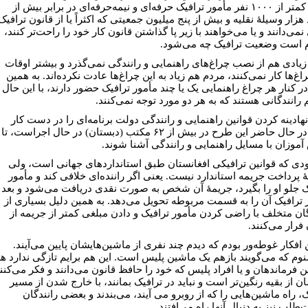
وجود کمتر از ۱۰۰۰ نفر مأمور ترافیک حرفه‌ای و نیمه‌حرفه‌ای در برابر بیش از
هزار وسیلۀ نقلیه و بیش از پنج میلیون جمعیتی که اکثراً یا از قانون ترافیک
می‌دانند و یا می‌خواهند با زیر پا گذاشتن قانون کار خود را راحت‌تر کنند،
 است وضعیت ترافیک چه می‌شود.
یادی هم از نصب چراغ‌های راهنمایی و رانندگی نمی‌گذرد و بیشتر اوقات
اغ‌ها کار نمی‌کنند، مردم هم زیاد به این چراغ‌ها عادت نکرده‌اند. به همین
ر کنار هر چراغ راهنمایی یک یا چند مأمور ترافیک حضور دارند، با این حال
 رانندگانی هستند که به هر دو مورد توجه نمی‌کنند.
نهادینه کردن قوانین راهنمایی و رانندگی دولت برنامه‌ای را در دست کار
دارد. در حال حاضر این طرح در بیش از ۶۲ مکتب (دبستان) در حال اجراست، تا
آموزان با مسایل راهنمایی و رانندگی آشنا شوند.
ودی که قوانین ترافیکی افغانستان طبق استانداردهای جهانی است، ولی
 پرداخت جریمه استاندارد نیست. یعنی اگر راننده‌ای خلافی کند و مأمور
ک جلو او را بگیرد، جریمۀ آن شخص به صورت نقدی دریافت می‌شود و بعد
 ترافیک آن را به قسمت مربوطه تحویل می‌دهد. به همین دلیل بسیاری از
گان متخلف با راضی کردن مأمور ترافیک و دادن مبلغی کمتر از جریمه از
فرار می‌کنند.
 افکار غوطه‌ور بودم که دیدم چند نفری از ماشین‌هایشان پایین می‌آیند.
وم که می‌گویند بازهم یک ماشین پلیس است. این هم برایم تازگی ندارد ه
ن فرماندهان و یا افراد پلیس که خود را حافظ قانون می‌دانند و فکر می‌کنن
 از بقیه رنگین‌تر است و نباید در ترافیک بمانند، با خارج شدن از مسیر
، راه ماشین‌هایی را که از روبرو می آیند، می‌بندند و بعضی رانندگان
لب نیز به دنبال آنها راه می‌افتند.