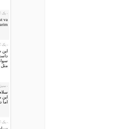
- یک کاربر،
st va
darim
- یک کاربر،
اين 
داستا
سوادي
مثل ب
- منیژه دیو
سلام
این 
اما د
- یک کاربر،
سپاس