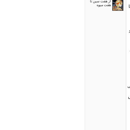
از هفت سین تا
هفت میوه
ی
ش