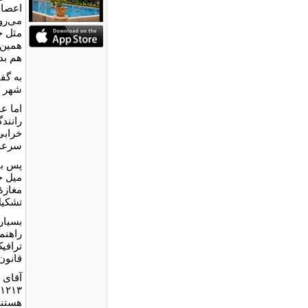
اعصاب
می‌رو
مثل خ
همین‌
هم بده
به گف
شهر ک
اما ع
رانند
خرابی 
سرعت 
پس بای
میل خ
مغازۀ 
تشکیل
بسیاری
راهنم
ترافی
قانون 
آقای 
هستند