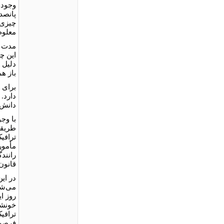
پانصد 
چیزی ن
معلوم
مدت ز
این چر
دلیل د
باز هم
برای 
دانش 
با وج
طریقۀ
ترافی
مأمور
رانند
قانون 
در این
می‌شن
روز ای
خونشان
ترافیک
فرصت‌ط