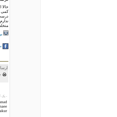
حالا ا
کمی ج
درست 
ندارم
متخلف
بر
به
ارسا
چ
- یک کاربر،
wanad
anaee
hakur