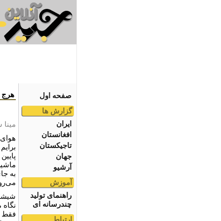
هرج و
صفحه اول
گزارش ها
ایران
مینا 
افغانستان
هوای 
تاجیکستان
برایم
پایین
جهان
ماشین
آرشیو
به جا
آموزش
می‌رو
راهنمای تولید
شیشه 
چندرسانه ای
نگاه 
ارتباط