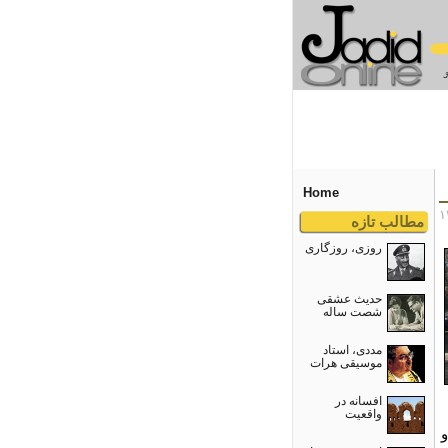
Home
مطالب تازه
روزی، روزگاری
حدیث عشقی
شصت ساله
مددی، استاد
موسیقی هرات
افسانه در
واقعیت
و