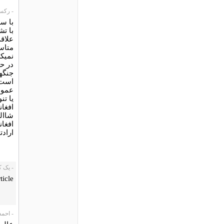
- رکسانا.ر،
با سل
با تش
علاق
متاس
نمیک
در ح
جنگها
است 
عموم
یا ت
افغان
شاال
افغا
ارادت
- یک کاربر،
ticle
- احمد علی