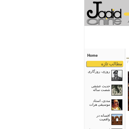
Home
مطالب تازه
روزی، روزگاری
حدیث عشقی
شصت ساله
مددی، استاد
موسیقی هرات
افسانه در
واقعیت