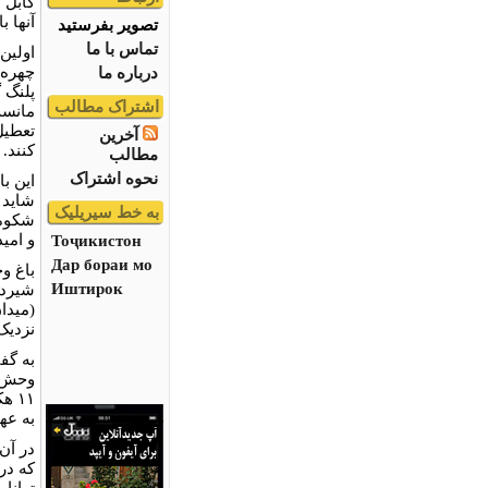
کابل 
آنها 
تصویر بفرستید
تماس با ما
چهره 
درباره ما
پلنگ گ
اشتراک مطالب
مانست
تعطیل 
آخرین
کنند. اکنون ۲۴ سا
مطالب
نحوه اشتراک
این ب
شاید 
به خط سیریلیک
شکوه،
و امید
Тоҷикистон
Дар бораи мо
باغ و
Иштирок
شیردر
(میدا
نزدیک
به گف
۱۱ 
به عه
که در 
توانا