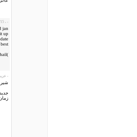
عالی
- ، 2007/12/15
d jan
it up
 date.
 best
)Mohammad (Sohail
- عزیزگ
شیر 
جديدآ
زمان