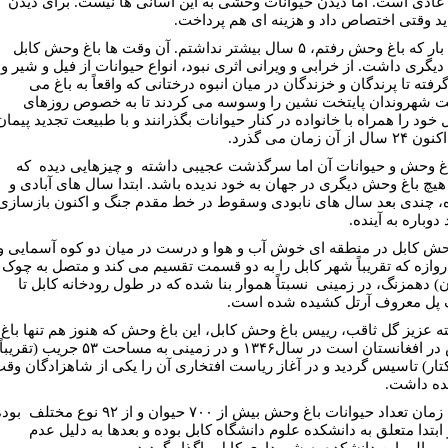
عادى است. اما دیدن حیوانات وحشی به این آسانی ها نیست. برای دیدن
باید وقتی اختصاص داد و هزینه ای هم پرداخت.
اولین بار که باغ وحش رفتم، ۵ سال بیشتر نداشتم. آن وقت ها باغ وحش کابل
دیگری داشت. از خرابی و ویرانی اثری نبود، انواع حیوانات از فیل و شیر و
رفته تا پرندگان و خزندگان در میان انبوه درختانى که واقعاً به باغ می
 شهروندان پایتخت نشین را وسوسه می کردند تا به خصوص روزهای
خود را همراه با خانواده در کنار حیوانات بگذرانند و با طبیعت تجدید پیمان
ل از آن زمان می گذرد.
اغ وحش و حیوانات آن اما سرگذشت عجیبی داشته و چیزهایی دیده که
هیچ باغ وحش دیگری در جهان به خود ندیده باشد. ابتدا سال های آبادی و
 چندی بعد سال های نابودی وسقوط در خط مقدم جنگ و اکنون بازسازی
 دوباره به آینده.
حش کابل در منطقه ای خوش آب و هوا و درست در میان دو کوه آسمایی و
وازه که تقریباً شهر کابل را به دو قسمت تقسیم می کند و متصل به چوک
ن) دهمزنگ، در زمینی نسبتاً هموار بنا شده که در طول رودخانه کابل تا
 پل معروف آرتل کشیده شده است.
ته عزیز گل ثاقب، رییس باغ وحش کابل، این باغ وحش که هنوز هم تنها باغ
وحش در افغانستان است در سال۱۳۴۶ و در زمینی به مساحت ۵۳ جریب (تقریباً
هکتار) تاسیس گردید و در آغاز ریاست افتخاری آن را یکی از شاهزادگان وق
ده داشت.
در آن زمان تعداد حیوانات باغ وحش بیش از ۷۰۰ حیوان و از ۹۲ نوع مختلف 
ابتدا متعلق به دانشکده علوم دانشگاه کابل بوده و بعدها به دلیل عدم
یی مالی این دانشکده به شهرداری کابل واگذار گردید.