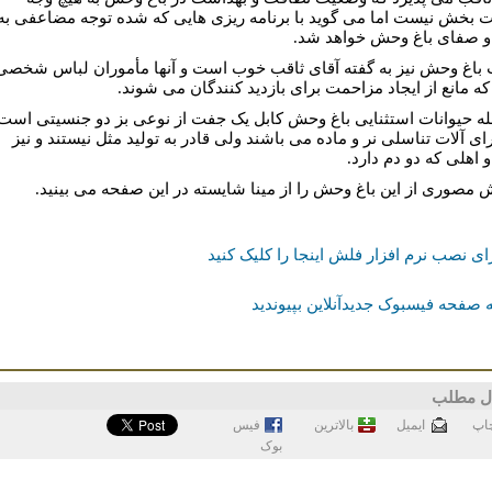
 بخش نیست اما می گوید با برنامه ریزی هایی که شده توجه مضاعفی به
و صفای باغ وحش خواهد شد.
 باغ وحش نیز به گفته آقای ثاقب خوب است و آنها مأموران لباس شخصی
 که مانع از ایجاد مزاحمت برای بازدید کنندگان می شوند.
له حیوانات استثنایی باغ وحش کابل یک جفت از نوعی بز دو جنسیتی است
ای آلات تناسلی نر و ماده می باشند ولی قادر به تولید مثل نیستند و نیز
 اهلی که دو دم دارد.
 مصورى از اين باغ وحش را از مينا شايسته در اين صفحه مى بينيد.
ای نصب نرم افزار فلش اینجا را کلیک کنید
 صفحه فیسبوک جدیدآنلاین بپیوندید
ل مطلب
اپ
ايميل
بالاترین
فيس
بوک