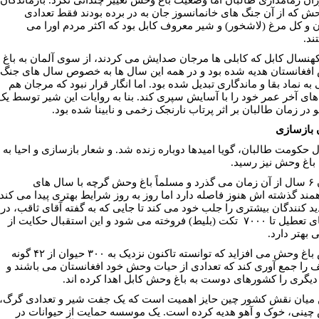
حش که از آن جنگ های خانمانسوز جان به در برده بودند فقط تعدادی
 و کل مرغ (لاشخور) و شیر معروف کابل بود که اکثر مردم اورا می
ند.
هنسال کابل که کابلی ها مرجان صدایش می کردند، از سوی آلمان به باغ
فغانستان هديه شده بود و در همه اين سال ها به خصوص سال های جنگ
به نماد بقا و ماندگاری تبديل شده بود. اما انگار قرار نبود که مرجان هم
ای آخر عمر خود را با آسایش سپری کند. بنا به روايات اين شير توسط يک
 در زمان طالبان بر اثر پرتاب نارنجک زخمى و نابينا شده بود.
 بازسازی
ال حکومت طالبان، گویا امیدها دوباره زنده شد. و شعار بازسازی و احیا به
اغ وحش نیز رسید.
اکنون ۶ سال از آن زمان می گذرد و مسلماً باغ وحش گرچه با سال های
ند گذشته اش هنوز فاصله دارد اما روز به روز شرایط بهتری پیدا می کند
دید کنندگان بیشتری را جلب خود می کند تا جایی که به گفته آقای ثاقب، در
روزهای تعطیل تا ۷۰۰۰ تکت (بلیط) فروخته مى شود و این استقبال حکایت از
 بهتر دارد.
رییس باغ وحش می افزاید که توانسته تاکنون نزدیک به ۳۰۰ حیوان از ۴۲ گونه
 را جمع آوری کند که تعدادی از حیات وحش خود افغانستان می باشند و
 دیگری را کشورهای دوست به باغ وحش کابل اهدا کرده اند.
ن میان نقش کشور چین حایز اهمیت است که یک جفت شیر و تعدادی گرگ،
ینی، خوک و آهو هديه کرده است. یک موسسه حمایت از حیوانات در