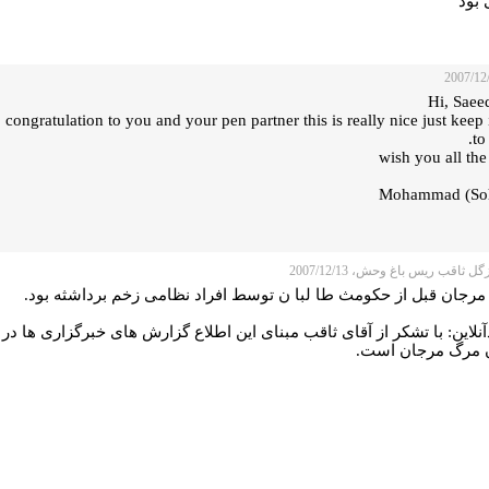
 بود
Hi, Saee
congratulation to you and your pen partner this is really nice just keep 
to
wish you all the
ل ثاقب ریس باغ وحش، 2007/12/13
مرجان قبل از حکومث طا لبا ن توسط افراد نظامی زخم برداشثه بود.
نلاين: با تشکر از آقاى ثاقب مبناى اين اطلاع گزارش هاى خبرگزارى ها در
 مرگ مرجان است.