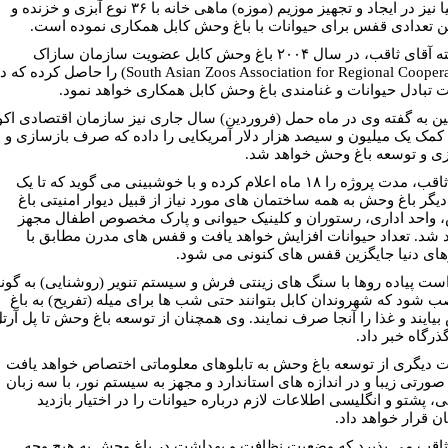
بریتانیا نیز در ایجاد و تجهیز موزیم (موزه) ماهی خانه با ۳۶ نوع آبزی و خزنده و
 تعدادی قفس برای حیوانات با باغ وحش کابل همکاری نموده است.
به گفته آقای ثاقب، در سال ۲۰۰۴ باغ وحش کابل عضویت سازمان سازاک
(South Asian Zoos Association for Regional Cooperation) را حاصل کرده که
تبادل حیوانات و غنامندی باغ وحش کابل همکاری خواهد نمود.
ن به گفته وی در ماه حمل (فروردین) سال جاری نیز سازمان اقتصادی اکو
کمک یک میلیون و سیصد هزار دلار آمریکایی را داده که صرف بازسازی و
ی و توسعه باغ وحش خواهد شد.
آقای ثاقب، مدت پروژه را ۱۸ ماه اعلام کرده و با خوشبینی می گوید که تا یک
یگر باغ وحش به همه ساختمان های مورد نیاز از قبیل دیوار امنیتی باغ
واحد اداری، رستوران و کلینیک حیوانی و پارک مخصوص اطفال مجهز
 شد. تعداد حیوانات افزایش خواهد یافت و قفس های مدرن مطابق با
های دنیا جایگزین قفس های کنونی مى شود.
است پیاده روها با سنگ های زینتی فرش و سیستم تنویر (روشنایی) به گون
ب شود که شهروندان کابل بتوانند حتی شب ها برای میله (تفریح) به باغ
یایند و غذا را آنجا صرف نمایند. وی همچنان از توسعه باغ وحش تا پل آرت
ذرگاه خبر داد.
دیگری از توسعه باغ وحش به تابلوهای معلوماتی اختصاص خواهد یافت
 صورتی زیبا و در اندازه های استاندارد و مجهز به سیستم نور، با سه زبان
، پشتو و انگلیسی اطلاعات لازم درباره حیوانات را در اختيار بازدید
ن قرار خواهد داد.
ثاقب می پذیرد که وضعیت نظافت و بهداشت در باغ وحش به هیچ وجه