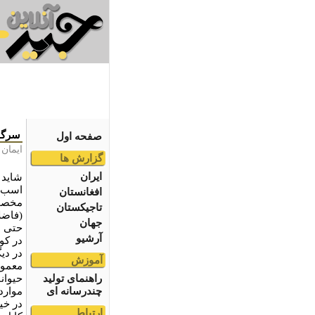
سرگذ
صفحه اول
ايمان
گزارش ها
ایران
شاید 
اسب ه
افغانستان
مخصو
تاجیکستان
(فاضل
جهان
حتی ش
آرشیو
در کو
در دی
آموزش
معمول
راهنمای تولید
حیوان
چندرسانه ای
موارد
در خی
ارتباط