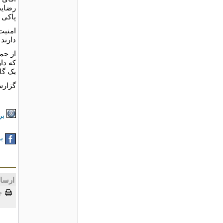
رضایت
پاکی 
امنیت
دارند
از جم
که دار
یک گاو
گزارش
بر
به
ارسا
چ