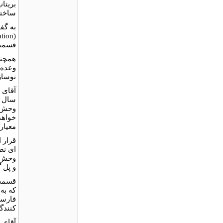
ساختن
قسمت 
همچني
وعده 
نوساز
سال د
وحش، 
خواهد
معیار
قرار 
ای نص
وحش ب
و پل گ
قسمت 
که به
فارسی
کنندگا
آقای 