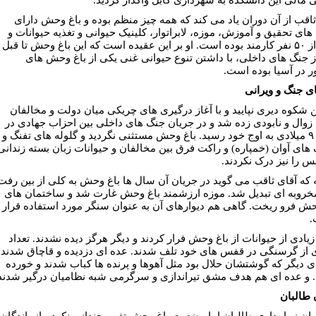
ثاقب از آن دوران یاد می کند که همه چیز منظم بوده و باغ وحش دارای
ای تحقیق و آموزش، موزه، لابراتوار، کلینیک حیوانی و تغذیه حیوانات و
بیش از ۵۰ نفر کارمند بوده است. او بر این عقیده است که این باغ وحش تا قبل
از جنگ های داخلی، با داشتن تنوع حیوانی غنی یکی از باغ وحش های
 در آسیا بوده است.
ی جنگ و ویرانی
ین شکوه دیری نپایید و با آغاز درگیری های چریکی میان دولت و مخالفان
وال و نابودی زده شد و در جریان جنگ های داخلی بین احزاب جهادی در
دهه ۹۰ میلادی به اوج خود رسید. باغ وحش مستثنی نگردید و گلوله های تفنگ و
های آوان (خمپاره) و راکت فرق بین مخالفان و حیوانات زبان بسته زندانی
س را نیز درک نکردند.
ه که آقای ثاقب می گوید در جریان آن سال ها باغ وحش به کلی از بین رفت
مخروبه ای تبدیل شد. موزه ارزشمند باغ وحش غارت شد و ساختمان های
حش فرو ریخت. گاهی هم دیوارهای آن به عنوان سنگر مورد استفاده قرار
.
زیادی از حیوانات از باغ وحش فرار کردند و دیگر هرگز دیده نشدند. تعداد
 از گرسنگی در قفس های خود تلف شدند. عده ای دزدیده و قاچاق شدند.
ی دیگر که گوشتشان حلال بود مثل آهوها و پرنده ها کباب شدند و خورده
 و عده ای هم هدف مشق تیراندازی و سرگرمی شبه نظامیان درگیر شدند
 طالبان
ران زمامداری طالبان اما وضعیت باغ وحش تغییر چندانی نکرد. بازماندگان