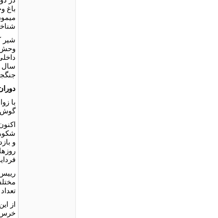
باغ و
میمون
شناخت
شیر ک
وحش ا
داخلی 
سال ه
جنگجو
دوران
با زو
گوش ب
شکوهم
و باز
فردایی
مختلف
تعداد
از ای
خرس چ