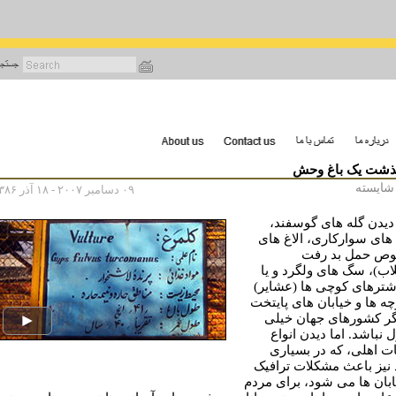
رفتن
به
محتوای
اصلی
شت يک باغ وحش
 شايسته
۰۹ دسامبر ۲۰۰۷ - ۱۸ آذر ۱۳۸۶
دیدن گله های گوسفند،
ای سوارکاری، الاغ های
ص حمل بد رفت
اب)، سگ های ولگرد و یا
ترهای کوچی ها (عشایر)
چه ها و خیابان های پایتخت
گر کشورهای جهان خیلی
 نباشد. اما ديدن انواع
ات اهلى، که در بسیاری
 نیز باعث مشکلات ترافیک
ابان ها مى شود، براى مردم