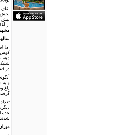
آقای 
بخش ه
از آغ
مشهور
سالها
اما ا
کوس ز
شلیک 
در قف
آنگون
و به 
باغ و
گرفت
تعداد 
دیگری
عده ا
شدند.
دوران
در دو