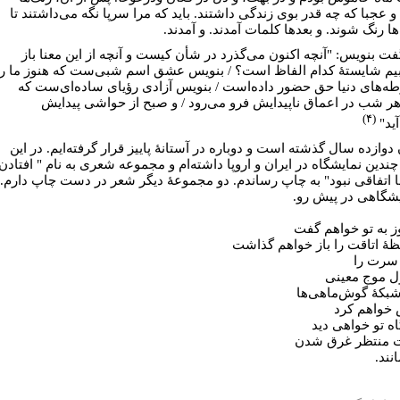
و عجبا که چه قدر بوی زندگی داشتند. باید که مرا سرپا نگه می‌داشتند تا
ا رنگ شوند. و بعدها کلمات آمدند. و آمدند.
گفت بنویس: "آنچه اکنون می‌گذرد در شأن کیست و آنچه از این معنا باز
بیم شایستۀ کدام الفاظ است؟ / بنویس عشق اسم شبی‌ست که هنوز ما را
طه‌های دنیا حق حضور داده‌است / بنویس آزادی رؤیا‌ی ساده‌ای‌ست که
ر شب در اعماق ناپیدایش فرو می‌رود / و صبح از حواشی پیدایش
(۴)
آید"
دوازده سال گذشته ا‌ست و دوباره در آستانۀ پاییز قرار گرفته‌ایم. در این
چندین نمایشگاه در ایران و اروپا داشته‌ام و مجموعه شعری به نام " افتادن
ا اتفاقی نبود" به چاپ رساندم. دو مجموعۀ دیگر شعر در دست چاپ دارم.
یشگاهی در پیش رو.
ز به تو خواهم گفت
ظۀ اتاقت را باز خواهم گذاشت
 سرت را
ل موج معینی
بکۀ گوش‌ماهی‌ها
خواهم کرد
اه تو خواهی دید
 منتظر غرق شدن
نند.