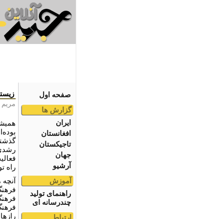
زیستن
صفحه اول
مریم 
گزارش ها
ایران
همیشه
بوده‌
افغانستان
گذشته‌
تاجیکستان
رشدی 
جهان
فعالیت
آرشیو
راه ت
آموزش
آنچه 
فرهنگ
راهنمای تولید
فرهنگ
چندرسانه ای
فرهنگ
راز‌ه
ارتباط