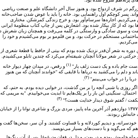
زرگم در شرف ازدواج بود. و هنوز سال آخر دانشگاه علم و صنعت ریاضی
اند. پسر کوچکم اول راهنمایی بود. خانه را باید با عوض شدن صاحب‌خانه
ی‌کردیم. اجاره‌ها سرسام‌آور بود. و خرج زندگی کمرشکن. مختاری
ا بود که از کار بیکار شده بود. اشعارش پس از چاپ کتاب منظومۀ ایرانی
ت و سوی سادگی و وارستگی در کلمه می‌رفت و همچنان زبان شعرش د
اختمانی مستحکم در حرکت بود. و من قلم‌مو بر بوم می‌کشیدم و خود را
می‌کردیم.
ن دوره به شعر آن‌قدر نزدیک شده بودم که بیتی از حافظ یا قطعۀ شعری از
و حرکتی در شعر مولانا آنچنان شیفته‌ام می‌کرد که چندین تابلو می‌کشیدم.
(۱)
ست جام باده و یک دست زلف یار"
و رقص، در میدان چهار دیوار خانه
ند و دلم را می‌کشید به دریا‌ها با قایقی که "خواندند آنچنان که من هنوز
(۲)
دریا را در خواب می‌بینم"
.
اگر روزی یا شبی آنچه را بر من گذشت، در خوابی دیده بودم. به حتم، که
 احتمال. سنگینی این بار را بر پلک‌هایم تا ابدیت می‌خوابیدم. "به مریمی که
(۳)
فت / گفتم شوق دیدار خدایت هست؟"
سال ۱۳۷۷ دوازدهم آذر آخرین ماه پاییز، مردی بزرگ و شاعری توانا را از خیابان
خانه‌اش ربودند.
 خودسرانه، و دیدیم کوردلانه و با قساوت کشتند. و آن سر، سخن‌ها گفت و
هم که می‌گوید و با دست‌های بسیار می‌نویسد.
اه خاموش بودم و در بهت، و دل در فغان ودرغوغا. پس از آن، رنگ‌ها