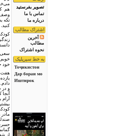
می‌خو
تصویر بفرستید
هم کم
تماس با ما
وصف ب
تکه به
درباره ما
کنید.
اشتراک مطالب
کودکی‌
آخرین
زندگی
مطالب
دانسته
نحوه اشتراک
سعی ک
خوبم 
به خط سیریلیک
خود خ
Тоҷикистон
هفت‌س
Дар бораи мо
یازده
Иштирок
دادم. 
و در 
آنجا ک
آرام ب
بیشتر
کودکی
مادر 
صندلی
حسرت‌
گمانم 
از شع