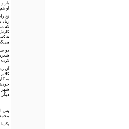
باز و
او هم 
نخ را
زیاد 
که می
کارش 
شکستگ
می‌گذ
دو سا
شعری 
کرده ب
آن زم
کلاس 
به کا
خودش 
شهر آ
دیگر ا
محمد 
یکسال