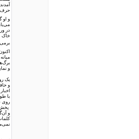
آمدند 
حرف‌ه
و او 
می‌یا
در ور
خاک ه
برمی‌
اکنون 
میانه 
برگ‌ه
و نما
یک رو
و حاف
اخبار
با طو
روی ش
پخش 
و آن‌گ
کلمات
نمی‌ما