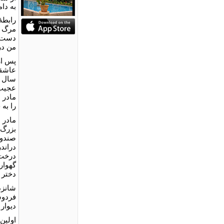
به دا
رابطۀ
مرگ ر
دست‌ه
من در
پس از
عاشقش
سال ب
عجیب 
مادر ا
را به
مادر 
بزرگ 
صندوق
دراند
درخت‌
گهوار
دختر 
شانزد
فردوس
دیوار 
اولین