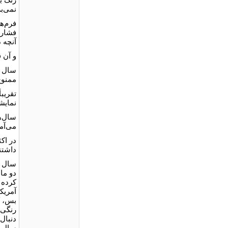
نمی‌ب
فرم‌ها
فشار 
آنچه د
و آن 
ممنوع
تقریب
نمایش
سال‌ه
می‌آم
در اک
داشتن
دو ما
کرده 
آمریکا
بس، ک
رنگی.
دنبال
سال‌ه