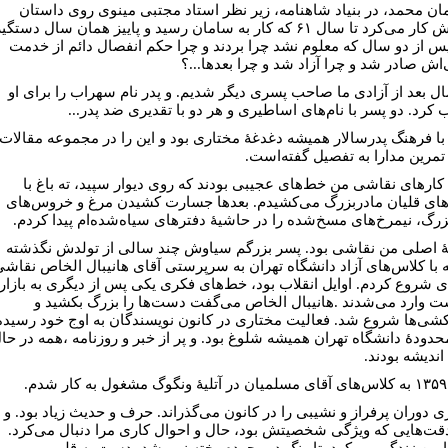
ان محمد، در بنیاد شاهنامه، زیر نظر استاد مجتبی مینوی روی داستان
سیاوش کار می‌کرد تا سال ۶۱ که کار به سامان رسید و پاییز همان سال دستگی
س از دو سال که معلوم نشد چرا بردند و چرا حکم انفصال دائم از خدمت
ا‌ش صادر شد و چرا آزاد شد و چرا بعد‌ها...؟
ل بعد از آزادی ما صاحب پسری دیگر شدیم. و پدر نام سهراب را برای او
 کرد. دو پسر با نام‌های اساطیری و هر دو با تقدیری ضد پدر...
با فرهنگ پدر‌سالار همیشه دغدغۀ مختاری بود و این را در مجموعه مقالات
تمرین مدارا به تفصیل گفته‌است.
 کار‌های نقاشی من خط‌های عجیبی بودند که روی دیوار سپید، ته باغ با
های قلیان مادر‌بزرگ می‌کشیدم. بعد‌ها جسارت کشیدن مرغ و خروس‌های
بزرگ، نیمرخ‌های مسخ‌شده را در حاشیۀ دفتر‌های سیاه‌شده‌ام پیدا کردم.
 اصلی من نقاشی بود. پسر بزرگم سیاوش چند سالی از تولدش نگذشته
ه با کلاس‌های آزاد دانشگاه تهران به سرپرستی‌ آقای هانیبال الخاص نقاش
ی شروع کردم. اوایل انقلاب بود، خط‌های فکری یکی پس از دیگری به بازار
 وارد می‌شدند .هانیبال الخاص می‌گفت دست‌ها را بزرگ بکشید و
کشی‌ها شروع شد. فعالیت مختاری در کانون نویسندگان به اوج خود رسیده
محدودۀ دانشگاه تهران همیشه شلوغ بود. و پر از خبر و روزنامه ،همه در حا
اندیشه بودند.
م.
ی دوران پرفراز و نشیبی را در کانون می‌گذراند. حرف و حدیث زیاد بود. و
 دقت‌هایی که ویژ‌گی شخصیتش بود، حال و احوال کاری مرا دنبال می‌کرد.
ا من زندگی می‌کرد. تا رنگ در وجودم پخته نمی‌شد، دست به قلم‌مو