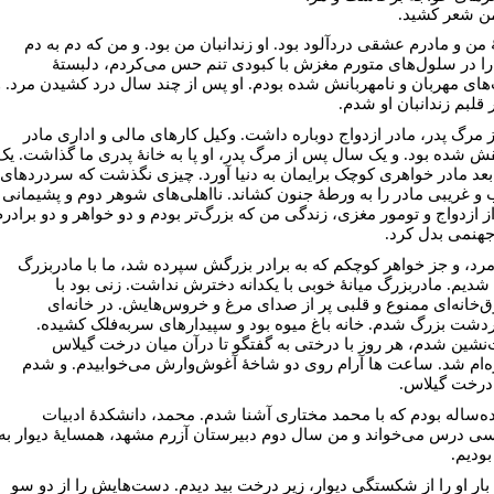
من شعر کشید.
 من و مادرم عشقی دردآلود بود. او زندانبان من بود. و من که دم به دم
ا در سلول‌های متورم مغزش با کبودی تنم حس می‌کردم، دلبستۀ
ای مهربان و نامهربانش شده بودم. او پس از چند سال درد کشیدن مرد. و
 قلبم زندانبان او شدم.
 مرگ پدر، مادر ازدواج دوباره داشت. وکیل کار‌های مالی و اداری مادر
 شده بود. و یک سال پس از مرگ پدر، او پا به خانۀ پدری ما گذاشت. یک
عد مادر خواهری کوچک برایمان به دنیا آورد. چیزی نگذشت که سردرد‌های
و غریبی مادر را به ورطۀ جنون کشاند. نااهلی‌های شوهر دوم و پشیمانی
ز ازدواج و تومور مغزی، زندگی من که بزرگ‌تر بودم و دو خواهر و دو برادرم
 جهنمی بدل کرد.
مرد، و جز خواهر کوچکم که به برادر بزرگش سپرده شد، ما با مادربزرگ
شدیم. مادربزرگ میانۀ خوبی با یکدانه دخترش نداشت. زنی بود با
‌خانه‌ای ممنوع و قلبی پر از صدای مرغ و خروس‌هایش. در خانه‌ای
ردشت بزرگ شدم. خانه باغ میوه بود و سپیدار‌های سربه‌فلک کشیده.
نشین شدم، هر روز با درختی به گفتگو تا درآن میان درخت گیلاس
ه‌ام شد. ساعت ها آرام روی دو شاخۀ آغوش‌وارش می‌خوابیدم. و شدم
درخت گیلاس.
ه‌ساله بودم که با محمد مختاری آشنا شدم. محمد، دانشکدۀ ادبیات
ی درس می‌خواند و من سال دوم دبیرستان آزرم مشهد، همسایۀ دیوار به
بودیم.
 بار او را از شکستگی دیوار، زیر درخت بید دیدم. دست‌هایش را از دو سو