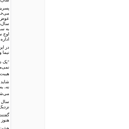
پسر‌ب
می‌خو
عوض م
سال‌ه
به سم
اوج س
اداره 
در ای
نیما 
"یک د
نمی‌ما
هیبت 
شاید 
نه، به
می‌شک
نزدیک 
گفتند
هنوز 
هشت م