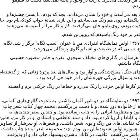
ردم.
 بعد می‌آمدند و خود را نشان می‌دادند. بچه که بودم، با بستن چشم‌ها و
پلک‌هایم روی هم رنگ می‌ساختم و این بازی شبانۀ خواب کودکی‌ام بود. حال
یده بودم، روی تابلو جان می‌گرفتند. کار و کار مرا از آسیب‌ها می‌رهاند.
قدر بر خود رنگ پاشیدم که رویین‌تن شدم.
سال ۱۳۶۷ اولین نمایشگاه انفرادی من با عنوان "سیب نگاه" برگزار شد. نگاه
، سیبی که در طبیعت و اشیا و گلوی پرندگان می‌چرخید.
أ هرسال در گالری‌های مختلف سیحون- نقره و خانم منصوره حسینی
گاه داشتم.
ای جنگ، مسخ‌‌شدگی و آوار بود و سال‌های بعد پرترۀ زنانی که از گذشته‌ام
دند و سؤال بزرگی چهره‌شان را در خود حل کرده بود .
ثر کار‌ها اولین حرف را رنگ می‌زد و خط‌ها در رنگ حرکتی نرم و آهسته
د.
سال ۱۹۹۴ دو نمایشگاه در دو شهر آلمان داشتم، به دعوت گالری‌داری آلمانی،
ه از خانواده دور شدم. و با دست پر برگشتم. محمد چهار کتاب شعر چاپ
بود و منظومۀ ایرانی را به چاپ رسانده بود. و چندین سفر چندماهه به
 و کانادا و اروپا کرده بود. داد و ستد عاطفی و استادی او در کار من، همین
ه نقاشی‌های من رنگ و بوی شعر داشت. و شعر‌های او سرشار از تصاویر
 همواره اولین شنونده‌اش من بودم. چند مجموعه شعر آمادۀ چاپ داشت و
 ناشر می‌گشت. عاقبت در کانادا ناشری پیشنهاد چاپ داد و او پذیرفت.
ای پرتلاطم شروع شده بود.