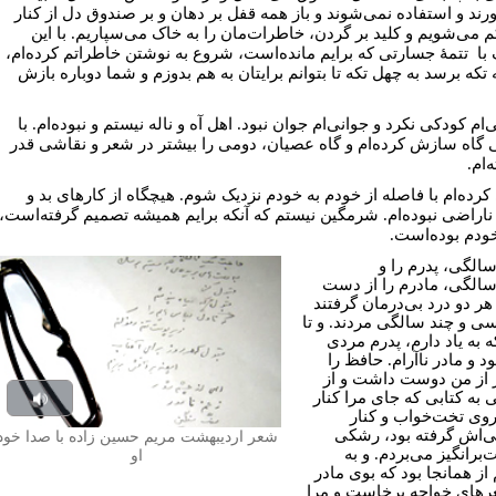
رند و استفاده نمی‌شوند و باز همه قفل بر دهان و بر صندوق دل از کنار
 می‌شویم و کلید بر گردن، خاطرات‌مان را به خاک می‌سپاریم. با این
ا تتمۀ جسارتی که برایم مانده‌است، شروع به نوشتن خاطراتم کرده‌ام،
 تکه برسد به چهل تکه تا بتوانم برایتان به هم بدوزم و شما دوباره بازش
ام کودکی نکرد و جوانی‌ام جوان نبود. اهل آه و ناله نیستم و نبوده‌ام. با
 گاه سازش کرده‌ام و گاه عصیان، دومی را بیشتر در شعر و نقاشی قدر
‌ام.
رده‌ام با فاصله از خودم به خودم نزدیک شوم. هیچگاه از کار‌های بد و
ناراضی نبوده‌ام. شرمگین نیستم که آنکه برایم همیشه تصمیم گرفته‌است،
ودم بوده‌است.
الگی، پدرم را و
‌سالگی، مادرم را از دست
هر دو درد بی‌درمان گرفتند
سی و چند سالگی مردند. و تا
ه به یاد دارم، پدرم مردی
ود و مادر ناآرام. حافظ را
 از من دوست داشت و از
 به کتابی که جای مرا کنار
Play
روی تخت‌خواب و کنار
‌اش گرفته بود، رشکی
شعر اردیبهشت مریم حسین زاده با صدا خود
udio
برانگیز می‌بردم. و به
او
از همانجا بود که بوی مادر
ر‌های خواجه برخاست و مرا