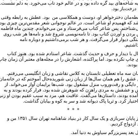
 به شاخه‌های بید گره داده بود و در عالم خود تاب می‌خورد. به دلم نشست.
درخت‌باز بود.
بطه‌مان دختر‌خواهر او، دوست و همکلاسی من بود. عطش به رابطه وقتی
شد که فهمیدم او شاعر است. در عالم نوجوانی شعر مقدس‌ترین چیزی بود
‌شناختم. پس شاعر کتاب می‌فرستاد و من می‌خواندم. چندین ماه فاطمه
بردن و آوردن کتاب بود. تا نامه‌نویسی شروع شد و نامه‌ها هر شب روی
ی دیوار قرار می‌گرفت. و هر شب برمی‌داشتیم و دوباره نامه
اشتیم.
ل با دیدار و حرف و حدیث گذشت. شاعر استادم شده بود. هنوز کتاب
چاپ نکرده بود. اما پراکنده، اشعارش را در مجله‌های معتبر آن زمان چاپ
ودند.
ان سه ماه تعطیلی تابستان به کلاس نقاشی و زبان انگلیسی می‌رفتم.
عشق را هم همان سال‌ها از زبان زنی شوریده‌حال آموختم که در خانه‌مان
ر دایگی و رفت‌وروب منزل مشغول بود. شب‌ها برایمان آواز می‌خواند. از
و عشقش به مردی راهزن که شوهرش شده بود، فرار کرده بودند و به
مده بودند، داستان‌ها می‌گفت. عاقبت هم، مرد به سبب عقیم بودن او زنی
ختیار کرد. و ثریا پاک دیوانه شد و سر به کوه و بیابان گذاشت.
* * *
پس از پایان سربازی و یک سال کار در بنیاد شاهنامه تهران سال ۱۳۵۱ من و
ازدواج کردیم.
 بعد پسر‌بزرگم سیاوش به دنیا آمد.