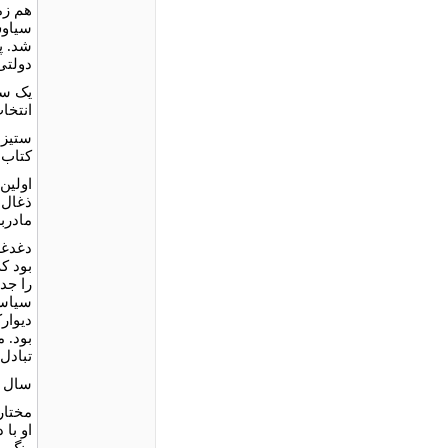
هم زم
شد. پ
دولتی‌
یک سا
انتخاب
ستیز 
کتاب 
اولین
ذغال‌
مادر‌
دغدغۀ
بود ک
را جد
سیاست
دیوار
بود. 
تبادل 
سال ۱۳۵۹ به کلاس‌های آقای مسلمیان در آتلیۀ ونگوگ مشغول به کار شد
مختار
او با
رنگ ب