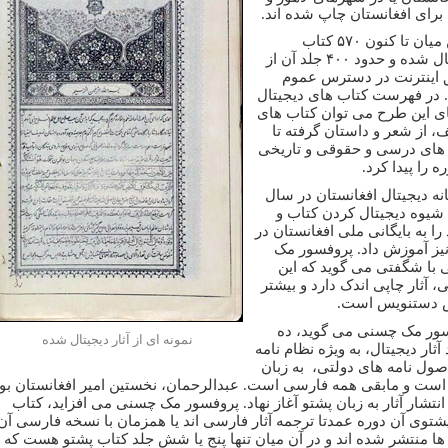
 برای افغانستان چاپ شده اند.
از این میان تا کنون ۵۷۰ کتاب
دیجیتال شده و حدود ۴۰۰ جلد آن از
اینترنت در دسترس عموم
در فهرست کتاب های دیجیتال
ای این طرح می توان کتاب های
، از شعر و داستان گرفته تا
های درسی و حقوقی و تاریخی
ه را پیدا کرد.
انه دیجیتال افغانستان در سال
۲۰۰۷ شیوه دیجیتال کردن کتاب و
را به بایگانی ملی افغانستان در
نیز آموزش داد. پروفسور مک
با شگفتی می گوید که این
ی، آثار چاپی اندک دارد و بیشتر
 دستنویس است.
ور مک چسنی می گوید، ده
نمونه ای از آثار دیجیتال شده
ثار دیجیتال، به ویژه نظام نامه
اصول نامه های دولتی، به زبان
است و مابقی همه فارسی است. عبدالرحمان، نخستین امیر افغانستان بو
 انتشار آثار به زبان پشتو آغاز نهاد. پروفسور مک چسنی می افزاید، کتاب
شتوی آن دوره عمدتا ترجمه آثار فارسی اند یا همزمان با نسخه فارسی آن
ها منتشر شده اند و در آن میان تنها پنج یا شش جلد کتاب پشتو هست که