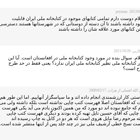
ام دوست دارم تمامی کتابهای موجود در کتابخانه ملی ایران قابلیت
لود داشته باشند تا آن دسته از دوستانی که در شهرستانها هستند دسترسی
ن کتابهای مورد علاقه شان را داشته باشند
 2011/10/20
ام. سوال بنده در مورد وجود کتابخانه ملی در افغانستان است. آیا این
کتابخانه ملی نظیر کتابخانه ملی ایران ندارد؟ یعنی فقط در حد طرح
ح است؟
لله افضلی از هرات، 2009/02/17
ستی کار ارزشمندی انجام داده اند و ما سپاسگزار آنهاییم. اما این طور هم
 که افغانستان اصلا فهرست کتب چاپی نداشته است بلکه داشته ولی می
 که جامع نبوده اند دو مورد که من همین اکنون یادم می آید یکی فهرست
چاپی که آقای حسین نایل تهیه کرده بودند و دیگری فهرست کتب چاپی
ه مرحوم رضا مایل هروی است که هر دو در کابل به چاپ رسیده اند
ت نسخ خطی آرشیف ملی نیز در چند جلد پس از اینها منتشر شده است.