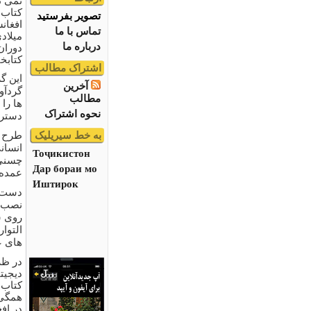
نمی ت
کتاب 
تصویر بفرستید
تماس با ما
میلاد
درباره ما
دوران
کتابخ
اشتراک مطالب
این گ
آخرین
گردآور
مطالب
ها را 
نحوه اشتراک
دسترس
به خط سیریلیک
انسانی
Тоҷикистон
Дар бораи мо
عمده 
Иштирок
دست ا
نصب ش
روی ش
های ع
در ظر
کتاب 
در اف