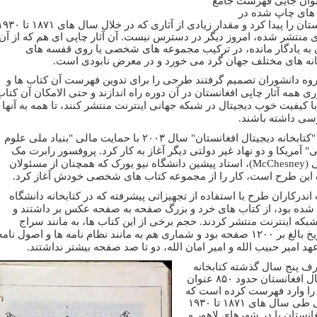
وان جایی فهرست جامع
های چاپ شده در
افغانستان را پیدا کرد و مقدار زیادی از آثاری که در خلال سال های ۸۷۱
ی منتشر شده، امروز دیگر در دسترس نیست. آن آثار چاپی ای هم که از آن
 به یادگار مانده، در ترکیب مجموعه های شخصی یا روی قفسه های
انه های مختلف جهان گرد می خورد و در معرض نابودی است.
روه دانشوران تصمیم گرفتند طرحی را برای تدوین فهرست آن کتاب ها و
ی همه آثار چاپی افغانستان در آن دوره راه اندازند و حتی الامکان آن کتاب
با کیفیت خوب دیجیتال در شبکه جهانی اینترنت منتشر کنند، تا همه به آنها
ی داشته باشند.
طرح "کتابخانه دیجیتال افغانستان" سال ۲۰۰۳ با حمایت مالی "بنیاد ملی علوم
" آمریکا و دو نهاد غير دولتى دیگر آغاز به کار کرد. پروفسور رابرت مک
چسنی (McChesney)، استاد پیشین دانشگاه نیو یورک که همچنان از مسئولان
این طرح است، کار را از مجموعه کتاب های شخصی خودش آغاز کرد.
ندرکاران طرح با استفاده از تجهیزاتی پیشرفته که در کتابخانه دانشگاه
ده بود، از کتاب های خرد و بزرگ صفحه به صفحه عکس بر داشتند و
بکه اینترنت منتشر کردند. حجم برخی از این کتاب ها، به مانند سراج
التواریخ بالغ بر ۱۲۰۰ صفحه بود و شماری هم به مانند نظام نامه ها و اصول نامه
هد امیر حبیب الله و امیر امان الله، دو تا صد صفحه بیشتر نداشتند.
ف پنج سال گذشته کتابخانه
دیجیتال افغانستان حدود ۸۵۰ عنوان
را وارد فهرست کرده است که
همگی طی سال های ۱۸۷۱ تا ۱۹۳۰
غانستان یا در شهرهای لاهور و