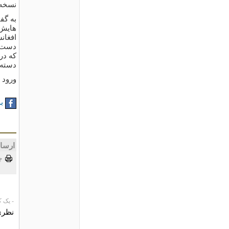
نسخه 
به گف
هایش 
افغان
دست ا
دسته 
ورود به 
به
ارسا
چ
- یک کاربر،
نظری