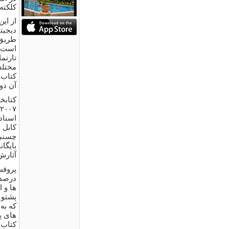
کلکته
طریق 
است. 
تارنم
مختلف
کتاب 
آن دور
کتابخ
اسناد 
کابل 
چسنی 
بایگان
آثارش
پروفس
درصد آ
ها و 
پشتو 
که به
های پ
کتاب 