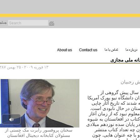
رفتن
به
محتوای
اصلی
انه ملی مجازی
۱۳ فوریه ۲۰۰۹ - ۲۵ بهمن ۱۳۸۷
ش رجبیان
ال پیش گروهی از
ان دانشگاه نیو یورک آمریکا
 شدند که تاریخ آثار چاپی
ستان در حال نابودی است.
علوم نبود که از زمان آغاز
تاب در افغانستان به شیوه
Play
در پایان سده نوزدهم میلادی
ون چه تعداد کتاب منتشر
سخنان پروفسور رابرت مک چِسنی از
udio
 با چه عنوان هایی. چون
مسئولان کتابخانه دیجیتال افغانستان