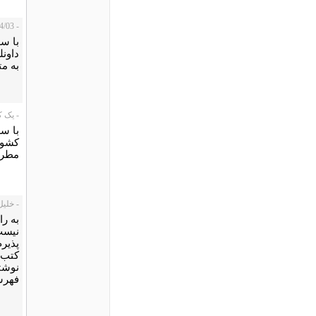
- peyman، 2013/04/03
با سل
داون
به مت
- یک کاربر،
با سل
کشور 
مطر
- خلیل ا
به را
نیست
پذیرم
کتب 
نوشت
فهرس