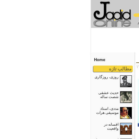
Home
مطالب تازه
روزی، روزگاری
حدیث عشقی
شصت ساله
مددی، استاد
موسیقی هرات
افسانه در
واقعیت
A