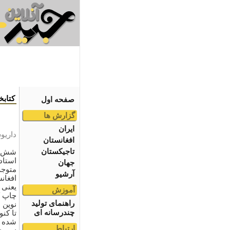
کتابخ
صفحه اول
گزارش ها
ایران
داریو
افغانستان
تاجیکستان
شش س
استاد
جهان
متوجه
آرشیو
افغان
یعنی م
آموزش
چاپ ک
راهنمای تولید
نوین 
چندرسانه ای
تا کن
شده و
ارتباط