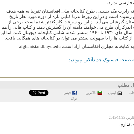
فارسی ندارد.
ته رابرت مک چسنی، طرح کتابخانه ملی افغانستان تقریبا به همه هدف
رسیده است و در این روزها ندرتا کتابی تازه از دوره مورد نظر تاریخ
ستان گیرشان می آید. از این رو سرعت کار کندتر شده است. برخی از
ندرکاران طرح می خواهند دامنه آن را گسترش دهند و کتاب هایی را هم
که در سال های ۱۹۳۰ تا ۱۹۶۰ منتشر شده، شامل کتابخانه دیجیتال کنند. اما این
از کتاب ها را با سهولت بیشتر می توان در کتابخانه های همگانی یافت.
کتابخانه مجازی افغانستان آزاد است: afghanistandl.nyu.edu
 صفحه فیسبوک جدیدآنلاین بپیوندید
ل مطلب
اپ
ايميل
بالاترین
فيس
بوک
 2015/11/25
 ندارم.