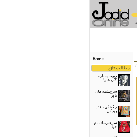
Home
مطالب تازه
رویت بنمای،
گـُل‌چتای!
سرچشمه های
باور
چگونگی یافتن
رودکی
سرخپوشان بام
جهان
A