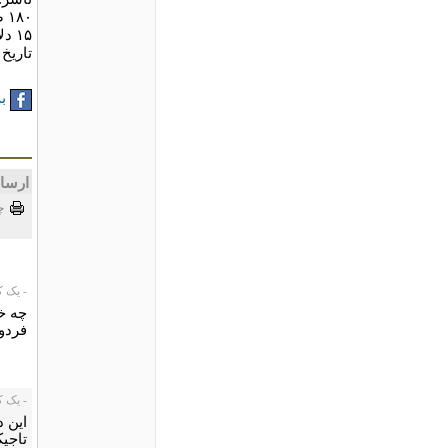
۱۸۰ صفحه
۱۵ دلار
تاریخ انتشا
به
ارسا
چ
- یک کاربر،
چه خ
فردو
- یک کاربر،
این 
تاجیک