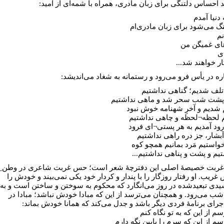
د احساس دلتنگی برای زبان مادری، همراه با شمه‌ای از امید:
 دنیا آمدم
نگ می‌شود برای زبان مادری‌ام
نم
های غمیگن من
دی
ر خواهند شد...
اره در یأس فرو می‌رود و رستمانه به شغاد می‌اندیشد:
ا تلف شدیم؛ گناهی نداشتیم
شت شب سحر شد و ماهی نداشتیم
شدیم و آخرِ شهنامه خوش نبود
م لحظه¬لحظه و چاهی نداشتیم
ود آمدیم به هر پستی¬ای فرود
بشار، جز دره راهی نداشتیم
استیم مَرد بمانیم همچو کوه
تیم و پشت و پناهی نداشتیم...
بت خصیصۀ اصلی این دفترچۀ شعر است؛ حس غربت شاعری در وطن ِ
ریب. او رفتار روزگار را با پندار و کردار خود یکی نمی‌بیند و خودش را
دی تبعیدشده در روز می‌انگارد که محکوم به سوختن و ساختن است و به
 شب می‌رود. و همچنان می‌ترسد از این که مبادا خودش نباشد؛ مبادا در
جرای برنامۀ فردی دیگر باشد و جدل می‌کند که همانا خودش بماند:
م از این که به تو نگاه کنم
سم از این که سرم را پایین نگه دارم