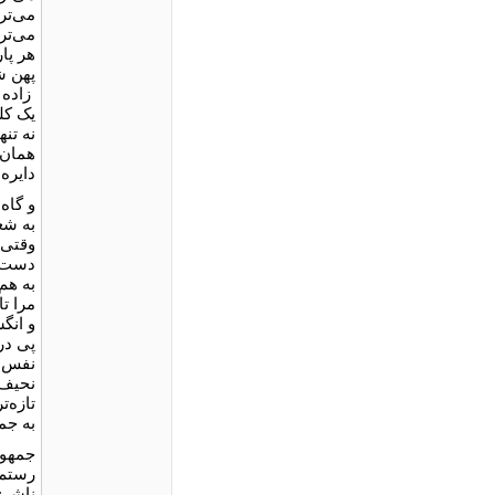
می‌تر
می‌تر
هر پا
پهن ش
زاده
یک کل
نه تنه
همان 
دایره‌
و گاه
به شعو
وقتی 
دست‌ه
به هم
مرا تا
و انگ
پی در
نفس ر
نحیف 
تازه‌
به جم
جمهو
رستم
ناشر: S Media