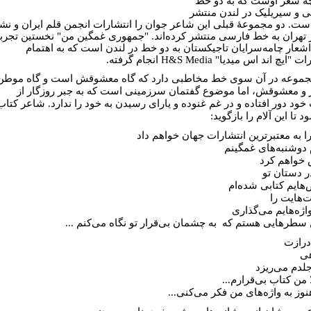
ۀ شعر اوست که به دو خط
 و سیریلیک در لندن منتشر
ست. دو مجموعۀ قبلی این شاعر جوان را انتشارات انجمن قلم ایران و نش
ر تهران به خط فارسی منتشر کرده‌اند. "جمهوری غمگین من" نخستین تجرب
شعار چامه‌سرایان تاجیکستان به دو خط در لندن است که به اهتمام
ایچ اند اس میدیا" H&S Media انجام گرفته.
جموعه در آن سوی خط مخاطبی دارد که گاه معشوقش است و گاه موطن
و معشوقش، اما موضوع گفتمان سرزمینی است که به جبر روزگار از
خود دور افتاده و در غم غنوده و یارای رسیدن به خود را ندارد. شاعر کتاب
 تا این آلام را بازگوید:
را به معتبرترین انتشارات جهان خواهم داد
م دوشنبه‌های غمگینم
خواهم کرد
ر دستان تو
‌هایم کتابی شده‌ام
‌هایت را
اژه‌هایم می‌گذاری
سطرهایی هستم که به چشمان بی‌قرار تو نگاه می‌کنم ...
رازت
هی
لدم می‌ریزد
 من کتاب بی‌قرارم...
نوز به واژه‌های من فکر می‌کنی...