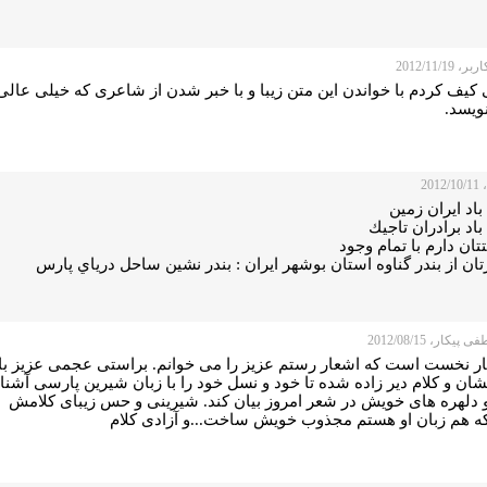
 2012/11/19
کیف کردم با خواندن این متن زیبا و با خبر شدن از شاعری که خیلی عالی
ویسد.
201
باد ايران زمين
باد برادران تاجيك
ان دارم با تمام وجود
تان از بندر گناوه استان بوشهر ايران : بندر نشين ساحل درياي پارس
یکار، 2012/08/15
ار نخست است که اشعار رستم عزیز را می خوانم. براستی عجمی عزیز با
شان و کلام دیر زاده شده تا خود و نسل خود را با زبان شیرین پارسی آشنا
و دلهره های خویش در شعر امروز بیان کند. شیرینی و حس زیبای کلامش
که هم زبان او هستم مجذوب خویش ساخت...و آزادی کلام