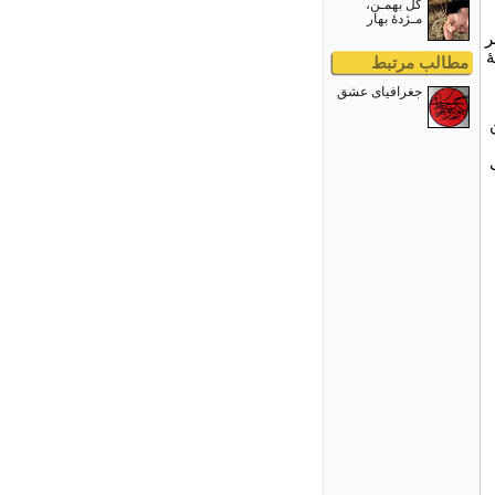
گل بهمـن،
مـژدۀ بهار
ر
ۀ
مطالب مرتبط
جغرافیای عشق