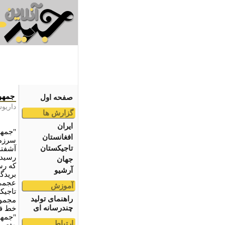
جمهو
صفحه اول
داریو
گزارش ها
ایران
"جمه
افغانستان
سرزمی
تاجیکستان
آشفته
رسیدن
جهان
که رس
آرشیو
بریدگ
عجمی 
آموزش
تاجیک
راهنمای تولید
مجموع
چندرسانه ای
خط فا
"جمهو
ارتباط