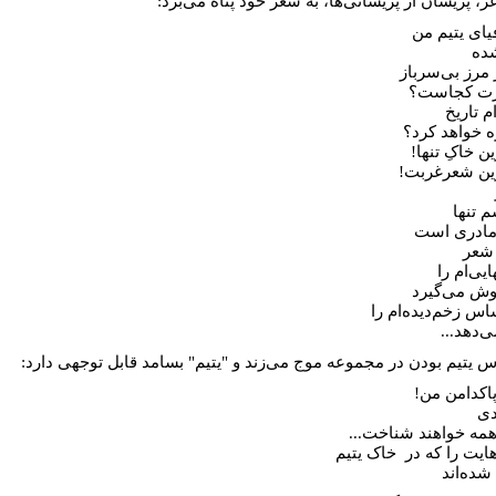
، پریشان از پریشانی‌ها، به شعر خود پناه می‌برد:
یای یتیم من
ده
 مرز بی‌سرباز
رت کجاست؟
م تاریخ
 خواهد کرد؟
ین خاکِ تنها!
رین شعرغربت!
م تنها
مادری است
 شعر
ایی‌ام را
وش می‌گیرد
اس زخم‌دیده‌ام را
ی‌دهد...
 یتیم بودن در مجموعه موج می‌زند و "یتیم" بسامد قابل توجهی دارد:
اکدامن من!
دی
 همه خواهند شناخت...
هایت را که در خاک یتیم
شده‌اند