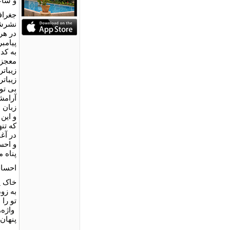
و شاعر
جغراف
نشرش
در هر
پیامب
به کدا
معجزه
زیباتر
زیبات
بی تو
آرامش
زبان 
و این
که تنه
در آغ
و احس
پناه م
احساس
خاک پ
به زو
تو را
واژه‌
پنهان 