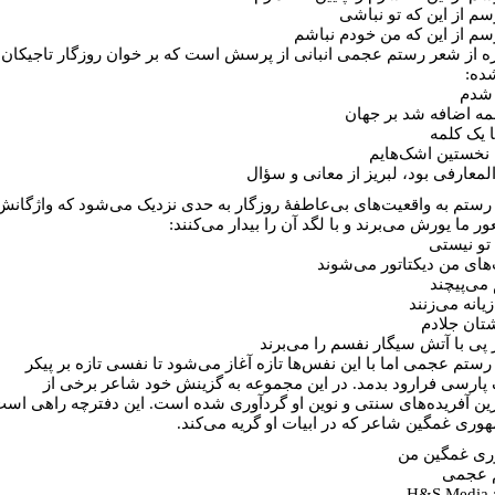
سم از این که تو نباشی
سم از این که من خودم نباشم
ره از شعر رستم عجمی انبانی از پرسش است که بر خوان روزگار تاجیکان
ده:
 شدم
مه اضافه شد بر جهان
ا یک کلمه
نخستین اشک‌هایم
المعارفی بود، لبریز از معانی و سؤال
 رستم به واقعیت‌های بی‌عاطفۀ روزگار به حدی نزدیک می‌شود که واژگانش
ر ما یورش می‌برند و با لگد آن را بیدار می‌کنند:
تو نیستی
ای من دیکتاتور می‌شوند
 می‌پیچند
زیانه می‌زنند
شتان جلادم
 پی با آتش سیگار نفسم را می‌برند
ستم عجمی اما با این نفس‌ها تازه آغاز می‌شود تا نفسی تازه بر پیکر
پارسی فرارود بدمد. در این مجموعه به گزینش خود شاعر برخی از
ترین آفریده‌های سنتی و نوین او گرد‌آوری شده است. این دفترچه راهی اس
هوری غمگین شاعر که در ابیات او گریه می‌کند.
ری غمگین من
 عجمی
H&