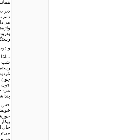
همانن
دیر به
دلم ت
می‌دا
واژه‌
به‌زو
رستگا
و دوب
...امّ
شب پ
رستم 
مُردی
چون ر
چون آ
می¬خو
پنداش
حس غر
خویش غ
خورشی
پیکار
حال ا
می‌ترس
می‌تر