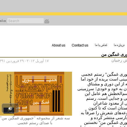
رفتن
به
محتوای
اصلی
ری غمگین من
ش رجبیان
۱۷ آوریل ۲۰۱۲ - ۲۹ فروردین ۱۳۹۱
وری غمگین" رستم عجمی
نی است بریده از خود اما
 از این دوری و مشتاق
 به خود و خودی؛ سرزمینی
م‌الخطش هم عامل این
ی و جدایی است. رستم
از معدود شاعران
ستان است که تا کنون
Play
ه‌های شعرش را صرفاً به
رسی منتشر کرده و
سه شعر از مجموعه "جمهوری غمگین من"
udio
ری غمگین من" نخستین
با صدای رستم عجمی