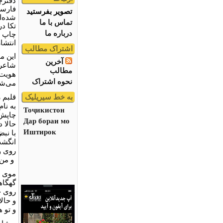
دفترچ
فارسی
تصویر بفرستید
شده‌ا
تماس با ما
تکا د
درباره ما
چاپ ا
انتشارات "
اشتراک مطالب
این م
آخرین
شاعر 
مطالب
هویت 
نحوه اشتراک
می‌شود
به خط سیریلیک
قلبم 
به نا
Тоҷикистон
چاپش 
Дар бораи мо
حالا د
Иштирок
با نبض
انگشت
روی و
و من 
موی د
گهگا
روی ج
و حالا
و تو ه