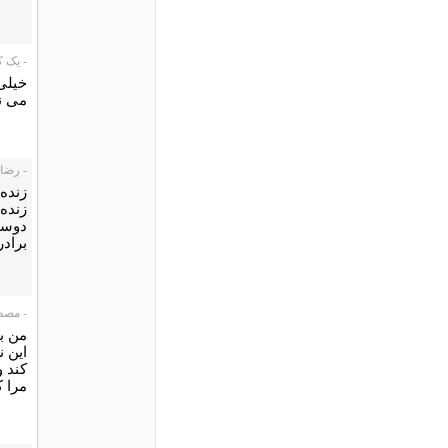
- یک کاربر،
خیلی 
می ن
- رضا، 2/10/11
زنده 
زنده 
دوستت
برادر
- مصطفی پ
من ب
این ن
کند 
مرا 