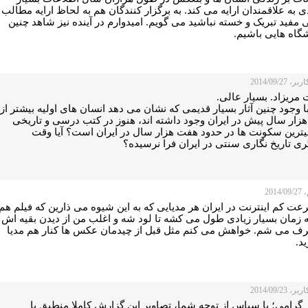
 به علاقمندان ارایه می کند. به برگزار کنندگان هم به لحاظ ارایه مطالب
مفید تبریک و خسته نباشید می گویم. امیدوارم در آینده نیز شاهد چنین
شگاه هایی باشیم.
 2014/09/27
مریزاد. بسیار عالی.
ا وجود چنین آثار بسیار قدیمی که نشان می دهد انسان های اولیه بیشتر از
20 هزار سال پیش در ایران وجود داشته اند، هنوز در کتب درسی و تاریخی
یترین سکونت ها در حدود هفت هزار سال در ایران است؟ آیا وقت
ری تاریخ نگاری سنتی در ایران فرا نرسیده؟
2014
عت کم اینترنت در ایران هر مدیایی که به این شیوه می ذارین که فیلم هم
 زمان بسیار زیادی طول می کشه تا لود شه و اغلب من از دیدن بقیه اش
ف می شم. خواهش می کنم مثل قبل از چیدمان عکس ها کنار هم مدیا
د.
 2014/09/23
 گرامی؛ با سپاس از توجه شما، تصاویر این گزارش کاملا منطبق با