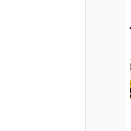
ن
ی
A