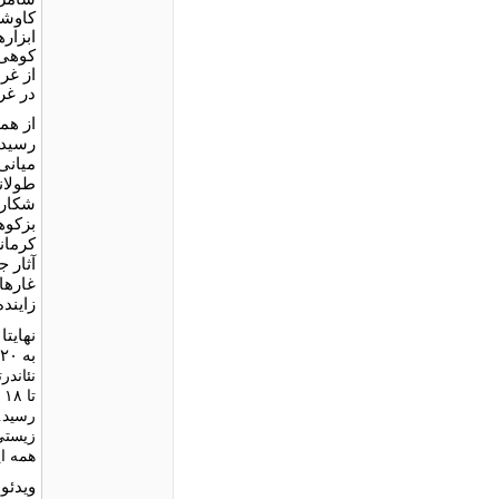
ابزار
کوهی 
از غر
در غر
رسید 
میانی
طولان
شکار 
بزکوه
کرمان
آثار 
غارها
زایند
به
۲۰
ت
رسید.
زیستی 
همه ای
ویدئو