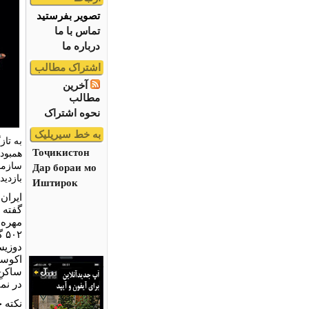
تصویر بفرستید
تماس با ما
درباره ما
اشتراک مطالب
آخرین
مطالب
نحوه اشتراک
به خط سیریلیک
به تاز
Тоҷикистон
همبودی
سازما
Дар бораи мо
بازدید
Иштирок
ایران
گفته 
اکوسی
ساکنِ
در نم