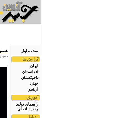
همبود
صفحه اول
حمیدر
گزارش ها
ایران
افغانستان
تاجیکستان
جهان
آرشیو
آموزش
راهنمای تولید
چندرسانه ای
ارتباط