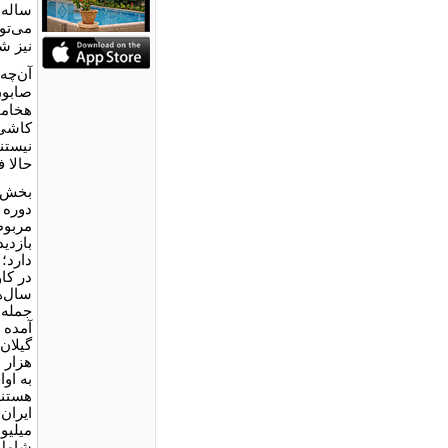
ساله 
می‌تو
نیز ش
آن‌چه
صابون
هخامن
کاشی‌
نیستن
حالا ف
بخش د
دوره 
مربوط
بازدی
دارد؛ 
در کا
سال‌ه
جمله 
آمده ا
هزار 
به او
هستند.
ایران 
میلیو
شامل 