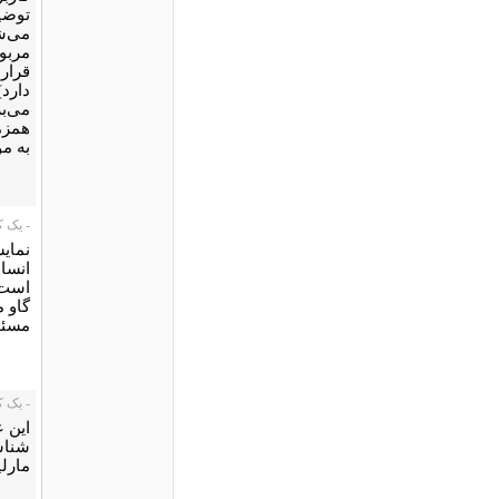
توضی
می‌شو
مربو
قرار
دارد)
می‌ب
همزم
به مو
- یک کاربر،
نمایش
انسا
است.
گاو م
مسئول
- یک کاربر،
این ع
شناس
مارلی