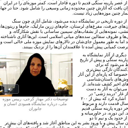
از عصر پارینه سنگی قدیم تا دوره قاجار است. کمتر موزه‌ای را در ایران
ان یافت که آثارش چنین محدوده زمانی وسیعی را شامل شود. حتا در جها
مار چنین موزه‌هایی زیاد نیست.
 از دوره تاریخی در نمایشگاه دیده می‌شود، شامل آثاری چون سنگ
‌‌های جیرفت، مفرغ‌های لرستان، جام‌های زرین مارلیک، جام‌ها و ریتون‌ها
شی، نمونه‌هایی از بشقاب‌های سیمین ساسانی با نقش شکارگاه، و
ها و ظروف سفالین سده‌های میانی اسلامی است. این‌ها آثاری ناشناخته‌
د اما به طور معمول جای‌شان در تالارهای نمایش موزه ملی خالی است و
رصت کمیابی پیش آمده تا علاقمندان آن‌ها را از نزدیک ببینند.
یگری از آثار نمایشگاه به
پارینه سنگی و پیش از تاریخ
 می‌شود که برای
دکنندگان تازگی بیش‌تری
خصوصا که پاره‌ای از این آثار
وش‌های باستان‌شناسی
ای اخیر کشف شده‌اند. از
می‌توان به آثار به دست
Play
ز غار "دربند رَشی" در
گیلان اشاره کرد که بیش از ۲۰۰
توضیحات دکتر مهناز گرجی، رییس موزه
udio
سال قدمت دارند و مربوط
ملی، درباره نمایشگاه همبودی انسان و
اخر دوره پارینه سنگی قدیم
جانوران
 این دوره، در خاورمیانه و
از حدود یک و نیم تا دو
ن سال پیش و با ورود بشر به این مناطق آغاز شد و یافته‌های آن بیش‌تر
ابزارهای سنگی شکار و سلاخی حیوانات است. به گفته "فریدون بیگلری"،