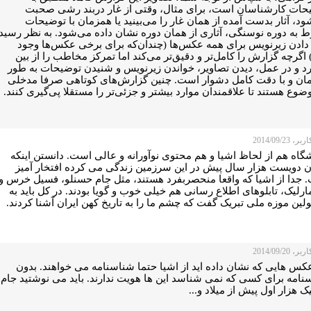
حات کارشناسان است، برای مثال، وقتی از غار دربند رشی صحبت
د، آثار بدست آمده از همان غار را می‌بینید یا همزمان با توضیحات
ط به دوره نوسنگی، آثاری از همان دوره نشان داده می‌شود. به نظر رسید
 دادن زیرنویس برای همه عکس‌ها (چندان‌که برای برخی عکس‌ها وجود
 اگرچه گزارش را کامل‌تر و دقیق‌تر می‌کند اما تمرکز مخاطب را از بین
رد و در عمل، دیدن تصاویر، خواندن زیرنویس و شنیدن توضیحات به طور
ان و با دقت کامل دشوار است. چنین گزارش‌های کوتاهی صرفا مدخلی
ضوع هستند تا علاقمندان موارد بیشتر و جزئی‌تر را مستقلا پی‌گیری کنند.
 2014/09/23
گاه هم از لحاظ اشیا و هم محتوی نوآورانه و عالی است. دانستن اینکه
ن دویست هزار سال پیش در این سرزمین زندگی می کرده افتخار آمیز
 جدا از اشیا که واقعا منحصربفرد هستند، مثل جام حسنلو، فسیل خرس و
ارلیک، تابلوهای اطلاع رسانی هم خیلی خوب و گویا بودند. در کل باید به
ین موزه ملی تبریک گفت که چشم ما را به تاریخ کهن ایران آشنا کردند.
 2014/09/20
کس هایی که نشان داده اید از اشیا حتما شناسنامه می خواهند. بدون
نامه برای کسی که نمی شناسد این ها هویت ندارند. باید می نوشتید جام
ک هزار اول پیش از میلاد و...