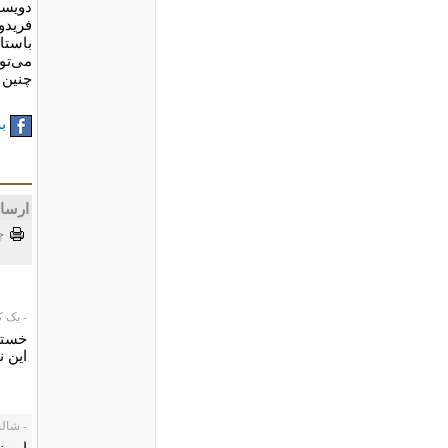
دویست
فریدو
باستا
می‌تو
چنین 
به
ارسا
چ
- یک کاربر،
خسته 
این 
- شالچی، 02
این ن