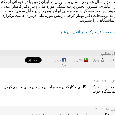
 هزار سال همبودی انسان و جانوران در ایران زمین با توضیحاتی از دکتر
ن بیگلری، مسؤول بخش پارینه سنگی موزه ملی و نیز دکتر کامیار عبدی،
ن‌شناس و پژوهشگر در موزه ملی ایران. همچنین در فایل صوتی صفحه
انید توضیحات دکتر مهناز گرجی، رییس موزه ملی درباره اهمیت برگزاری
نمایشگاهی را بشنوید.
 صفحه فیسبوک جدیدآنلاین بپیوندید
ل مطلب
اپ
ايميل
بالاترین
فيس
بوک
 2014/11/30
نباشید به دکتر بیگلری و کارکنان موزه ایران باستان برای فراهم کردن
نمایشگاه خوب.
2014/10/
مایشگاه بسیار جالب و غرورآفرین تا آخر مهر تمدید شد.