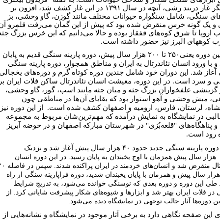
کاوشگر غار دربند رشی، آنچه در سال ۱۳۹۱ در این غار کشف شد، افزون بر
های سنگی، شامل سنگواره‌ حیوانات مختلف مانند گوزن، گاو وحشی، بز
و یک گونه خرس منقرض شده بود که پیش از این گمان می‌رفت قلمرو آن
ب اروپا تا شرق کوه‌های قفقاز بوده و حالا می‌دانیم که این خرس بزرگ جثه
ب کوههای البرز نیز حضور داشته است.
از همین دوره یعنی۲۵۰ تا ۲۰۰ هزار سال پیش، دوره پارینه سنگی قدیم به پایان
و با ورود انسان نئاندرتال به ایران و مناطق همجوار، دوره پارینه سنگی
 آغاز شد. این دوران خود شامل چندین دوره کوتاه گرم و دوره‌های یخچالی
ی و سرد است. در این دوره، معیشت انسان‌ نئاندرتال ساکن فلات ایران بر
گزینشی علفخواران بزرگ جثه و میان جثه مانند اسب، گور، گاو وحشی،
ی، میش وحشی و آهو استوار بود که بقایای آن‌ها در مناطقی چون
شاه، لرستان، فارس، ارومیه و اصفهان کشف شده است. از این دوره نیز
جالبی در نمایشگاه به نمایش درآمده که مهم‌ترین‌شان مربوط به مجموعه
 و پناهگاه‌های "قلعه‌بُزی" در شهرستان مبارکه اصفهان و در حوضه آبریز
ه رود است.
نهایتا دوره پارینه سنگی جدید حدود ۴۰ هزار سال پیش آغاز شد و نزدیک
هزار سال پیش همزمان با اوج یخبندان به پایان رسید. در این دوره انسان
نئاندرتال منقرض شد و انسان‌های خردمند در ایران پراکند
ا ۱۸ هزار سال پیش و همزمان با پایان یخبندان شدید، دوره فراپارینه سنگی از راه
 طی این دوره و دوره بعدی که نوسنگی خوانده می‌شود، به تدریج شرایط
در فلات ایران بهتر شد و ابزارها و شیوه‌های شکار پیشرفت شایانی کرد. از
ن دوره‌ها آثار جالب توجهی در نمایشگاه دیده می‌شود.
ی این صفحه نگاهی دارد به برخی آثار موجود در نمایشگاه و نشانه‌هایی از