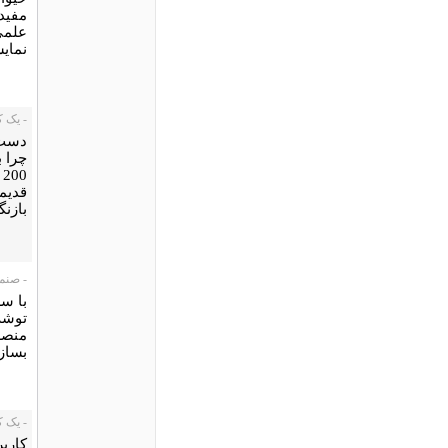
مفیدی
علمی 
نمای
- یک کاربر،
دست 
چرا ب
0
قدیم
بازنگ
- صنم، /09/27
با سر
توشه
منصر
بسازی
- یک کاربر،
کاربر