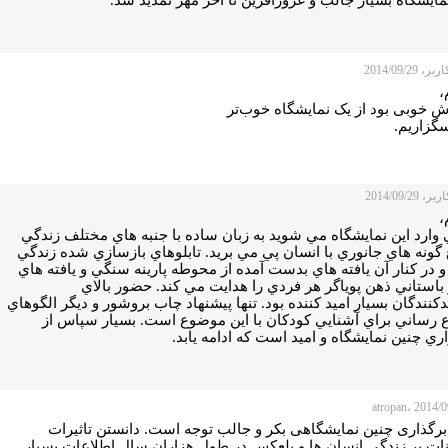
 2014/09/29
،
ش خوبی بود از یک نمایشگاه خوب‌تر
گزاریم.
 2014/09/29
،
 وارد اين نمايشگاه مي شويد به زبان ساده با جنبه هاي مختلف زندگي
 گونه هاي جانوري با انسان پي مي بريد. تابلوهاي بازسازي شده زندگي
 در كنار آن يافته هاي بدست آمده از محوطه پارينه سنگي و يافته هاي
باستاني ذهن پوياگر هر فردي را هدايت مي كند. حضور بالاي
دكنندگان بسيار اميد كننده بود. تنها پيشنهاد چاب بروشور و ديگر الگوهاي
ع رساني براي آشنايي كودكان با اين موضوع است. بسيار سپاس از
ري چنين نمايشگاه و اميد است كه ادامه يابد.
 برگذاری چنین نمایشگاهی بکر و جالب توجه است. دانستن تاثیرات
نات بر زندگی انسان ها و بلعکس در طول هزاران سال اطلاعات بسیار