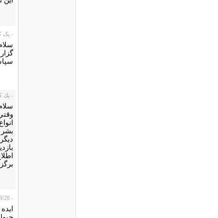
- یک کاربر،
سلام
گزار
سپاس
- يك كاربر،
سلام
وقتي
انواع
بشر و
ديگر 
بازدي
اطلا
برگزا
- atropan، 2014/09/28
ایده
حیوا