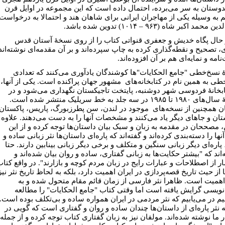
دوستان به سر می‌برده، احتمال داده است که این مجموعه در اوایل قرن
م به وسیله یکی از مهاجران ایرانی برای شاهان هند و احتمالا به درخواست
محمد اکبر شاه (۹۶۳ – ۱۰۱۴) تدوین شده باشد.
 حال پگاه خدیش و جعفری قنواتی کتاب را از روی نسخۀ آستان قدس
 تصحیح و نقطه‌گذاری کرده به چاپ سپرده‌اند و بر آن مقدمه‌ای نوشته‌اند
نامه و نمایه‌ای هم بر آن افزوده‌اند.
ۀ نسخ‌خطی "جامع الحکایات"‌ها کوشندگان یادآوری می‌کنند که تعدادی
طی به همین نام در کتابخانه‌های مشهور جهان پراکنده است. یکی از آنها،
ابخانۀ فردوسی شهر دوشنبه، پایتخت تاجیکستان نگهداری می‌شود و در
فاصلۀ سال‌های ۱۹۸۰ تا ۱۹۸۵ در سه جلد به خط سریلیک منتشر شده است.
ن همچنین از نسخه‌های موجود در لندن، سن پطرزبورگ، پاریس، پاکستان،
تان و جاهای دیگر یاد می‌کنند و مشخصات آنها را به دست می‌دهند. علاوه
ن، مصححان در مقدمه به زبان و سبک بیان داستان‌ها توجه کرده و از این
ها را دسته‌بندی کرده‌اند و گفته‌اند که پاره‌ای داستان‌ها نثر زبانی ساده و
پاره‌ای دیگر زبانی سنگین و متکلف و برخی دیگر زبانی بینابین دارند. حتا
اند که "بیشتر حکایت‌ها به زبانی گفتاری، ساده و روان بیان شده‌اند و
 از اصطلاحات و عبارات رایج در زبان مردم کوچه و بازارند". در واقع کتا
ا از حیث تاریخ قصه‌پردازی در ایران اهمیت دارد، بلکه به لحاظ تاریخ نثر نیز
اهمیت است. ظاهرا نثر فارسی از زمان قائم مقام متحول شده و به
نویسی گرایش یافته است اما وقتی کتاب "جامع الحکایات" را مطالعه
یم در می‌یابیم که نثر مردمی در ایران همواره ساده و بی‌تکلف بوده است.
ه نثر پاره‌ای از داستان‌ها چندان ساده و روان و گفتاری است که گویی در
ر ما نوشته شده‌اند. مولفان نیز به زبان گفتاری کتاب توجه کرده و از جمله