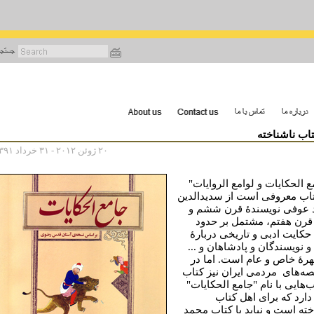
رفتن
به
محتوای
اصلی
اب ناشناخته
۲۰ ژوئن ۲۰۱۲ - ۳۱ خرداد ۱۳۹۱
 الحکایات و لوامع الروایات"
تاب معروفی است از سدیدالدین
عوفی نویسندۀ قرن ششم و
 قرن هفتم، مشتمل بر حدود
۲۰۰۰ حکایت ادبی و تاریخی دربارۀ
و نویسندگان و پادشاهان و ...
رۀ خاص و عام است. اما در
صه‌های مردمی ایران نیز کتاب
ب‌هایی با نام "جامع الحکایات"
دارد که برای اهل کتاب
خته است و نباید با کتاب محمد