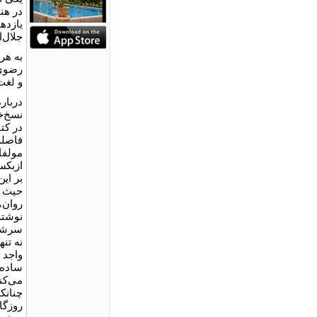
در هن
یازده
جلال‌الدین 
به هر
رضوی،
و لغت‌
دربار
نسخ‌خ
در کت
مولفا
ازبکس
بر ای
حیث آن
روان، 
نوشته‌
سرشار
نه تنه
واجد 
ساده‌
می‌کن
چنانک
روزگا