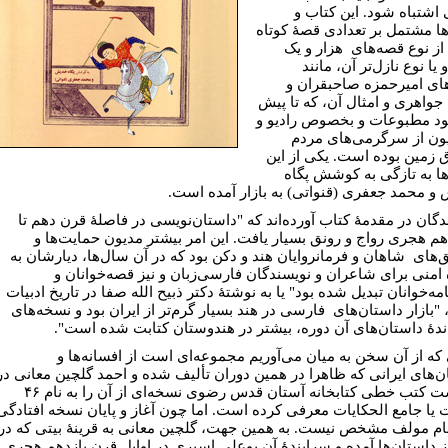
اشتباه شود. این کتاب و
ها مشتمل بر تعدادی قصۀ کوتاه
ز نوع قصه‌های هزار و یک
ا نوع نازل‌تر آن، مانند
ای امیرحمزه صاحبقران و
جواهری و امثال آن، که تا پیش
ود مطبوعات و بخصوص رادیو و
یون از سرگرمی‌های مردم
زمین بوده است. یکی از این
ها به تازگی به کوشش پگاه
و محمد جعفری (قنواتی) به بازار آمده است.
گان در مقدمۀ کتاب آورده‌اند که "داستان‌نویسی در فاصلۀ قرن دهم تا
هم هجری رواج و رونق بسیار یافت. این امر بیشتر مدیون حمایت‌ها و
‌های شاهان و فرمانروایان هند و دکن بود که در آن سال‌ها، دیارشان به
ه امنی برای شاعران و نویسندگان فارسی‌زبان و نیز قصه‌خوانان و
ه‌خوانان تبدیل شده بود" یا به نوشتۀ دکتر ذبیح الله‌ صفا در تاریخ ادبیات
 "بازار داستان‌های فارسی در هند بسیار گرم‌تر از ایران بود و نسخه‌های
ندۀ داستان‌های آن دوره، بیشتر در هندوستان کتابت شده است".
 که از آن سخن به میان می‌آوریم مجموعه‌ای است از افسانه‌ها و
ن‌های ایرانی که ظاهرا در همین دوران تألیف شده و احمد گلچین معانی در
فهرست کتب خطی کتابخانه آستان قدس رضوی نسخه‌ای از آن را به نام ۴۶
 یا جامع الحکایات معرفی کرده است. اما چون آغاز و پایان نسخه افتادگی
نام مولف مشخص نیست. به همین جهت، گلچین معانی به قرینۀ بیتی که در
ز داستان‌ها آمده و سرایندۀ آن بوعلی اسیری در اوایل قرن یازدهم هجری