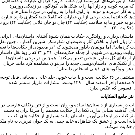
‌اند "از ویژگی‌های ارزشمند این کتاب، کاربرد فراوان عبارات و گفته‌هایی
ه مردم کوچه و بازار آنها را به شکل‌های گوناگون در زندگی روزمرۀ
ه کار می‌برند و مولف یا راوی آنها را به زیبایی در متن داستان‌ها و
‌ها گنجانده است. برخی از این عبارات که کاملا جنبۀ گفتاری دارند عبارت
اند از: تو به خیر و ما به سلامت (حکایت ۴۳) جان تو جان فلانی (حکایت ۴۴) ب
ایت ۳۰) ... ".
داستان‌پردازی و روایتگری حکایات همان شیوۀ آشنای داستان‌های ایرانی
"راویان اخبار و ناقلان آثار و طوطیان شکرشکن شیرین گفتار ... چنین نقل
ت کرده‌اند". اما مولفان یادآور می‌شوند که "در معدودی از حکایت‌ها با تغیی
زاویه روایت روبه‌رو می‌شویم، از جمله حکایت‌های ۳۱ و ۳۲ که زاویۀ نقل داست
ار از دانای کل به اول شخص تغییر می‌کند". همچنین در برخی داستان‌ها
 از تکنیک‌های داستان‌نویسی جدید را می‌توان مشاهده کرد مانند جریان
ذهن و واگویه‌های ذهنی اشخاص داستان".
کتاب مشتمل بر ۴۶ حکایت است و با چاپ خوب، جلد عالی، صحافی قابل توجه،
در ۷۶۳ صفحه اواخر اسفند سال ۱۳۹۰توسط انتشارات مازیار منتشر شده
افسوس که عکس ندارد.
نثر جامع الحکایات
تاب در بسیاری از داستان‌ها ساده و روان است و از نثر پرتکلف فارسی در
ای گذشته نشانی ندارد. تکه‌ای از حکایت هجدهم را صرفا برای به دست
نثر کتاب در اینجا می‌آوریم. داستان مانند بسیاری از حکایت‌های کتاب
نه است و از عشق یک شاهزاده خانم چینی به یک جوان تبریزی به نام ملک
حکایت می‌کند.
بر در کاروانسرا رسیدند و خواستند که ملک حسین را از خواب بیدار نمایند 