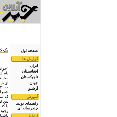
یک کت
صفحه اول
گزارش ها
ایران
"جوامع
افغانستان
نام ک
تاجیکستان
محمد 
اوایل
جهان
آرشیو
شعرا 
آموزش
که شه
بین ق
راهنمای تولید
یا کتا
چندرسانه ای
وجود 
ناشنا
ارتباط