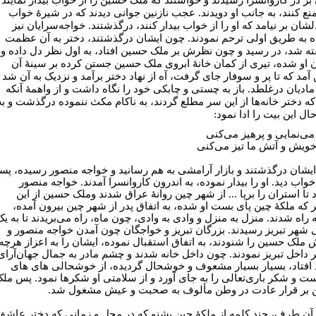
 منع کنند، به جانب او دویدند. عجب نازنین جوانی دیدند که در شیرۀ خواب
لشان بر نیامد که او را از خواب بیدار کنند، درگذشتند. خواجه‌سرایان نیز
 به طریق اولی ترحم نمودند. چون ایشان درگذشتند، دختر به آن عظمت
ته شد، در رسید و چون نظرش بر ملک حسین افتاد، به اول نظر دل داده و
 او شده، تیری از کمان خانۀ ابروی ملک حسین جستن کرده بر سینۀ آن
 آمد که تا پر و سوفار جای گرفت، آه از نهاد دختر برآمد و نزدیک به آن شد
 مادیان درغلطد. باز به چستی و چابکی خود را نگاه داشت و از واهمۀ آنکه
 که دختر خانه‌ها از این سر مطلع گردند، به ناکام مکث ننموده درگذشت و به
ال این بیت را ادا نمود:
 می‌نمایی و پرهیز می‌کنی
 خویش و آتش ما تیز می‌کنی
یشان درگذشتند و بازار آرامشی به هم رسانید و خواجه منصور رسیده، پس
خواب دید. او را بیدار نموده، به اندرون کاروانسرا آمدند. خواجه منصور
 تا استران را برپا ... از شهر چین روانۀ عراق شدند وملک حسین از این
ر که ملکۀ چین پای بست او شده، به اتفاق پدر از شهر چین بیرون آمده،
راه شدند. منزل به منزل و وادی به وادی، چون ماه، راه می‌بریدند تا به یک
 شهر تبریز رسیدند. بزرگان تبریز و خواجگان چون آمدن خواجه منصور و
ملک حسین را شنودند، به اتفاق استقبال نموده، ایشان را به اعزاز هرچه
تر داخل تبریز نمودند. چون داخل خانه شدند و چشم مادر به جمال جهان‌آرای
 افتاد، بسیار بسیار مشعوف و خوشحال گردیده، از خوشحالی ‌های ‌های
ت و شکر باری‌تعالی را به جای آورد و از سلامتی او شکرها نمود. پس مل
بر قرار عادت در وطن مألوف به صحبت و عیش مشغول شد.
ز آن طرف، چند کلمه از ملکۀ چین بشنو که در محل و زمانی که دختر عاشق