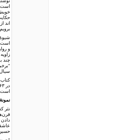
نوشته
است ک
خویش ب
حکایت
برویم (حک
شیوۀ 
است. 
و روای
چند ب
"برخی
سیال 
است. 
نمونۀ 
نثر ک
قرن‌ه
دادن 
عاشقا
حسین 
"چون 