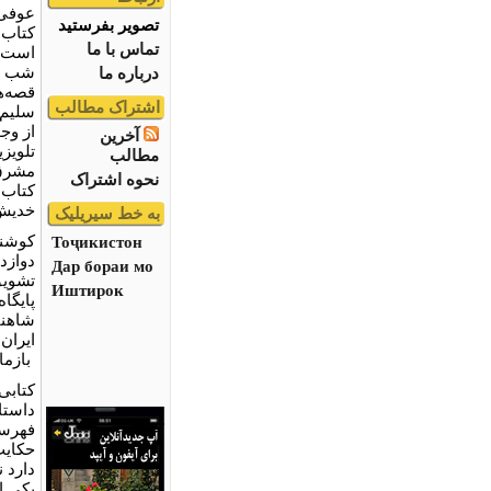
عوفی 
تصویر بفرستید
کتاب‌
تماس با ما
است ا
شب و ی
درباره ما
قصه‌ه
اشتراک مطالب
سلیم 
از وج
آخرین
تلویز
مطالب
مشرق 
نحوه اشتراک
کتاب‌
خدیش 
به خط سیریلیک
کوشند
Тоҷикистон
دوازد
Дар бораи мо
تشویق
Иштирок
پایگا
شاهنام
ایران،
بازما
کتابی
داستا
حکایت
دارد 
یکی ا