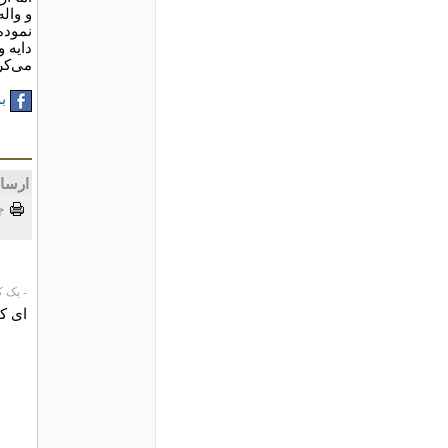
و وال
نموده
دایه و
می‌کر
به
ارسا
چ
- یک کاربر،
ای ک