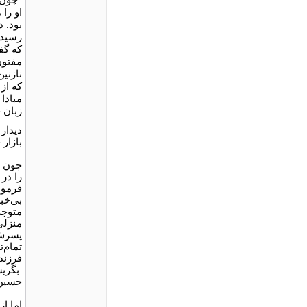
او را
بود. د
رسیده
که گف
مفتون
نازنین
که از
مبادا
زبان ح
دیدار
بازار
چون ا
را در 
فرمود
بی‌خب
متوجه 
منزلی
پسرش 
تمام‌
فرزند
بگریس
حسین 
اما ا