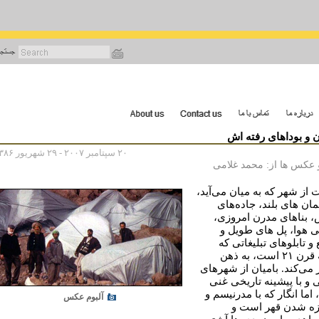
رفتن
به
محتوای
اصلی
ن و بوداهای رفته اش
۲۰ سپتامبر ۲۰۰۷ - ۲۹ شهریور ۱۳۸۶
 عکس ها از: محمد غلامی
از شهر که به ميان می‌آيد،
ان های بلند، جاده‌های
 بناهای مدرن امروزی،
ی هوا، پل های طويل و
و تابلوهای تبليغاتی که
نشانه قرن ۲۱ است، به ذهن
می‌کند. باميان از شهرهای
 و با پيشينه تاريخی غنی
اما انگار که با مدرنيسم و
آلبوم عکس
زه شدن قهر است و