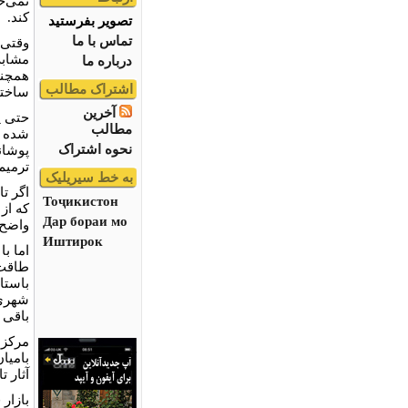
نمی‌خ
کند.
تصویر بفرستید
تماس با ما
وقتی 
مشابه
درباره ما
همچنا
اشتراک مطالب
ساختم
آخرین
حتی پ
مطالب
شده ا
نحوه اشتراک
پوشان
ترميم
به خط سیریلیک
اگر ت
Тоҷикистон
که از
Дар бораи мо
واضح 
Иштирок
اما ب
طاقت 
باستان
شهری 
باقی 
مرکز ش
باميان
آثار 
بازار 