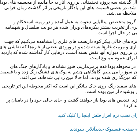
ل گذشته سه پروژه تحقيقاتی بر روی آثار به جا مانده از مجسمه هاى بودا
 شد. در بعضی قسمت های اين يادگار تاريخی بر اثر گذشت زمان خرابى
ملاحظه می‌شد.
 گروه متخصص ايتاليايی دعوت به عمل آمده و در زمينه استحکام و
ری از تخريب بيشتر پيکره‌های ويران شده هر دو بت صلصال و شهمامه
يی در حال اجرا است.
ره های خالی پيکر کوه داربست های فلزی را مشاهده می‌کنيم که جهت
اری و مرمت غار‌ها بسته شده و در ورودی بعضی از غاره‌ها که نقاشى های
ی بر روی ديواره آنها نقش بسته است، درهايی کار گذاشته شده که بازديد
ها برای عموم ممنوع است.
در محوطه بودا قدم برمی‌داريم، هنوز نشانه‌ها و يادگارهای جنگ های
ن سوز را می‌بينيم. گاهگاهی چشم به پوکه‌های فشنگ زنگ زده و يا قسمت
ه مين‌گذاری شده بودند، اما حالا مين زدايی شده‌اند، مى افتد.
ای سفيد رنگ روی خاک بيانگر اين است که اکثر محوطه اين اثر تاريخی
 پوشيده از مين بوده است.
وزی تنديس های بودا باز خواهند گشت و جای خالی خود را در باميان پر
د کرد؟
ای نصب نرم افزار فلش اینجا را کلیک کنید
 صفحه فیسبوک جدیدآنلاین بپیوندید