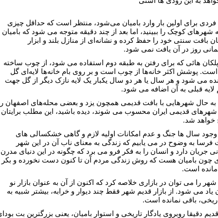
واهد به اين زودى ها آشتی
فردی برای اولين بار وارد باميان می‌شود، منتظر است که حداقل چيزی
 شهرهای کوچک را ببينيد، اما بعد از چند دقيقه متوجه می شود که باميان
ن بافت سنتی خود را حفظ کرده و نشانه‌ای از منازل بلند و ابزار
انی روز در آن يافت نمی ‌شود.
لکان هائى که برای رفتن به طبقه دوم استفاده می ‌شود، از چوب ساخته
ست. پوشش اکثر خانه‌ها از چوب است و بر روی بام خانه‌ها لايه‌ای گل
ده می ‌شود و هر سال يا هر دو سال يکبار يک لايه نازک ديگر از گل جهت
 لايه قبلی به آن اضافه می ‌شود.
ا به حال شهرهايی با بافت قديمی همچون يزد و بعضی محله‌هاى اصفهان را
 شهرهای قديمی ايران محسوب می ‌شوند، ديده باشيد، اين مطلب برايتان
خواهد شد.
ا وجود سال ها جنگ و عدم امکانات اوليه لازم و گاهی خشکسالى های
فرسا به وضوح در می ‌يابيم که زندگی به معنای ناب آن در اين شهر
ی جريان دارد و انسان را به فکر فرو می ‌برد که چگونه در اين دنيای مدرن
چون باميان هست که روش زندگی مردم آن تا کنون دست نخورده و بکر
مانده است.
هر را می توان در بازاری خلاصه کرد که اکنون از آن به عنوان بازار نو
 ياد می ‌شود. از بازار قديم شهر فقط چند ديوار و خرابه‌، بيشتر شبيه به
تاريخی، باقی نمانده است.
قديم دقيقا روبروی يادگار تاريخی و استوار باميان، يعنی بزرگترين بت بودا