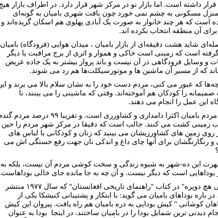
قرار داشته است. اما بازار نو در مرکز شهر قرار دارد. در اطراف بازار هيچ
منزل مسکونی به چشم نمی خورد چون بافت شهری باميان به گونه‌ای
ده است که هر چند خانوار به صورت يک آبادی پهلوی هم اسکان گزيده‌اند و
برای آن منطقه انتخاب نکرده اند.
له‌ای شايد هشت دقيقه‌ای از بازار باميان ، ميدان هوايی (فرودگاه) باميان
گرفته است که زمينی است خاکی و هموار و اثری از برج مراقبت يا ديگر
ات و وسايل فرودگاهی در آن نيست و باند پرواز بيشتر به يک جاده عريض
اند که از مسير آن ماشين ها و موتورسيکلت‌ها هم رد می شوند.
ه‌ها که عبور می ‌کنی، مردم دست خود را به نشان سلام بالا می ‌برند و اين
ميمانه را کودکان هم آموخته‌اند. وقتی که ماشينی را می ‌بينند، نا
ه اين عمل را انجام می ‌دهند.
پيشه مردم باميان اکثرا دامداری و کشاورزی است. و تقريبا ۹۹ درصد مردم گن
 زمينی کشت می ‌کنند. جالب است که دقيقا در مرکز شهر مردم را حين
ر روی زمين های کشاورزيشان مى بينيد که زنان و کودکانى با لباس های
 و رنگارنگشان برای آنها چای داغ و اندکی نان جهت رفع خستگی ‌اش مى
هرت اين ده-شهر به شيوه زندگی و سخت کوشی مردم آن نيست، بلکه به
بوداهايی است که ديگر نيست. و آن چه به جا مانده جای خالی بوداهاست.
"ننسی هچ دوپره" در کتاب "راهنمای تاريخی افغانستان" که سال ۱۹۷۷ منتشر
ر باره بوداهاى باميان مى گويد: با ابتکار و پشتيبانی کنيشکا يکی از
هان کوشانی " کيش بودايی به دره باميان هم راه يافت. پيروان اين کيش
م ديدنی ترين شمايل بودا را در باميان ساختند. در اينجا بودا به عنوان