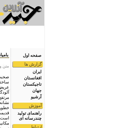
باميا
صفحه اول
گزارش ها
متن و
ایران
صحبت 
افغانستان
ساختم
تاجیکستان
عريض،
جهان
آلودگ
آرشیو
مرتفع 
آموزش
خطور 
قديمی
راهنمای تولید
است، 
چندرسانه ای
مکاني
ارتباط