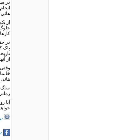
در سا
انجام
هائى 
از يک
جلوگي
کارها
در حف
پاک ک
تاريخ
از آن
وقتی 
خانما
هائى ک
سنگ ه
زمانی
آيا ر
خواهن
بر
به