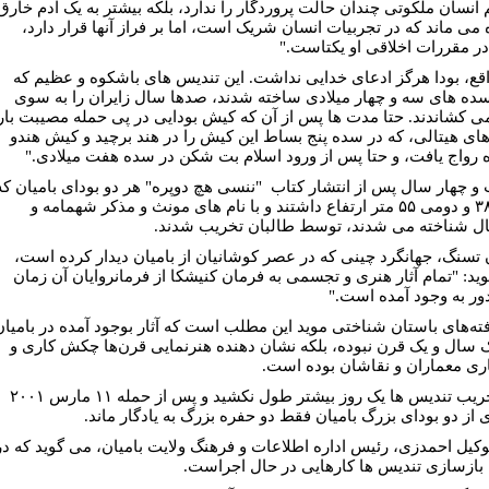
انسان ملکوتی چندان حالت پروردگار را ندارد، بلکه بيشتر به يک آدم خارق
 می ماند که در تجربيات انسان شريک است، اما بر فراز آنها قرار دارد،
ر مقررات اخلاقی او يکتاست."
اقع، بودا هرگز ادعای خدايی نداشت. اين تنديس های باشکوه و عظيم که
ه های سه و چهار ميلادی ساخته شدند، صدها سال زايران را به سوی
ی کشاندند. حتا مدت ها پس از آن که کيش بودايی در پی حمله مصيبت بار
ای هيتالی، که در سده پنج بساط اين کيش را در هند برچيد و کيش هندو
ه رواج يافت، و حتا پس از ورود اسلام بت شکن در سده هفت ميلادی."
و چهار سال پس از انتشار کتاب "ننسی هچ دوپره" هر دو بودای باميان که
يکی ۳۸ و دومی ۵۵ متر ارتفاع داشتند و با نام های مونث و مذکر شهمامه و
 شناخته می شدند، توسط طالبان تخريب شدند.
 تسنگ، جهانگرد چينی که در عصر کوشانيان از باميان ديدار کرده است،
يد: "تمام آثار هنری و تجسمی به فرمان کنيشکا از فرمانروايان آن زمان
ور به وجود آمده است."
افته‌های باستان شناختی مويد اين مطلب است که آثار بوجود آمده در باميان
ک سال و يک قرن نبوده، بلکه نشان دهنده هنرنمايی قرن‌ها چکش کاری و
ری معماران و نقاشان بوده است.
اما تخريب تنديس ها يک روز بيشتر طول نکشيد و پس از حمله ۱۱ مارس ۲۰۰۱
 از دو بودای بزرگ باميان فقط دو حفره بزرگ به يادگار ماند.
وکيل احمدزی، رئيس اداره اطلاعات و فرهنگ ولايت باميان، می گويد که در
 بازسازی تنديس ها کارهايی در حال اجراست.