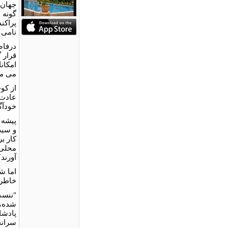
جهان 
گونه 
پراکن
نامی 
درفاص
قرار 
امکان
می ‌م
از کوچ
عادت ص
خودآگا
و سيب
کار ب
محلی‌
آورند؟
اما ش
خاطر 
شده، د
پادشا
سرانجا