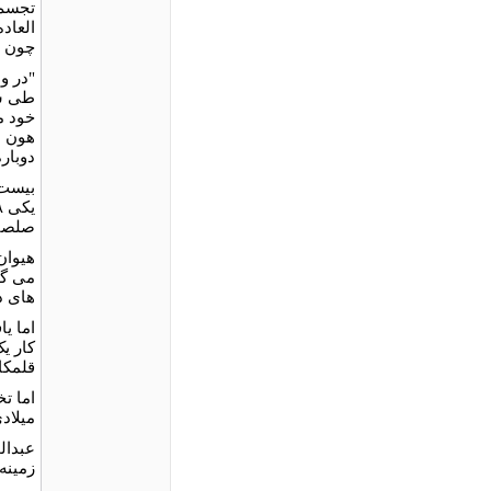
تجسم 
العاده
چون د
"در و
طی سد
خود م
هون ه
دوبار
بيست 
صلصال
هيوان
می گو
های د
اما ي
کار ي
قلمکا
ميلادی
عبدال
زمينه