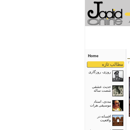
Home
مطالب تازه
روزی، روزگاری
حدیث عشقی
شصت ساله
مددی، استاد
موسیقی هرات
افسانه در
واقعیت