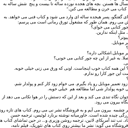
نسال ها هستن. بچه های هجده نوزده ساله تا بیست و پنج
شش ساله به
کتاب می خرن و مطالعه می کنن."
ناى گفتگو، پسر هيجده ساله ای وارد می شود و کتاب فنی می خواهد. به
می روم. همان طور که مشغول تورق رمانی است می پرسم:
جور کتابی می خوای؟
 مثل اینکه ندارین.
یوتر؟
ر موبایل.
یر موبایل.اشکالی داره؟
صلا. به غیر از این چه جور کتابی می خونی؟
ی.
؟ این همه کتاب خوب اینجاست. اونی که ورق می زنی خیلی خوبه.
ت این جور کارا رو ندارم
.
 زود تعمیر موبایل رو یاد بگیرم. می خوام زود کار کنم و پولدار شم.
ی خوبه پولدار شی اما مطالعه هم
خیلی خوبه.
وان نگاه تندی می کند و بعد از این که دستش را در هوا تکانی می دهد از
اه بیرون می رود.
ر چشمه
بیرون می آیم و به فروشگاه نشر نی می روم. کتاب های تازه رو
زرگی چیده شده است. خاورمیانه نوشته برنارد لوئیس، ترجمه حسن
د. تب تند آمریکای لاتین، ترجمه روشن وزیری و... در حین تماشای کتاب ها
فروشگاه می گوید: نشر ما بیشتر روی کتاب های تئوریک، فیلم نامه،