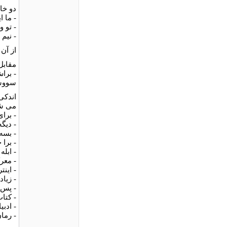
دو خان
- ما ا
- تو 
- نیم
از آن
مقابل
- برا
سووش
اندکی
می ش
- برا
- دیگ
- بسه.
- برا
- ابل
- معر
- اینت
- زیاد
- پس 
- کتا
- ادب
- رما