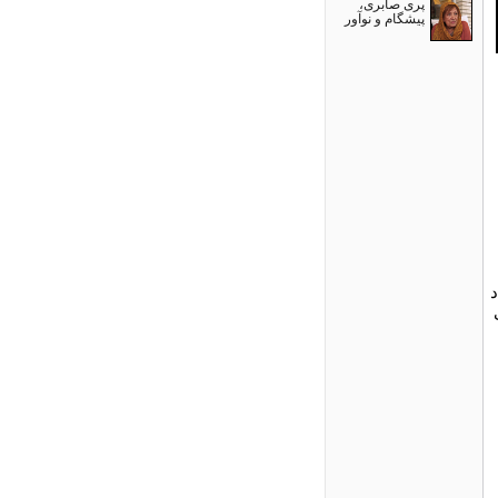
پری صابری،
پیشگام و نوآور
د