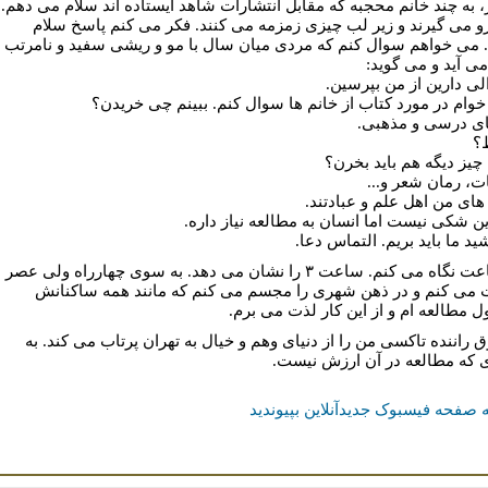
، به چند خانم محجبه که مقابل انتشارات شاهد ایستاده اند سلام می دهم.
و می گیرند و زیر لب چیزی زمزمه می کنند. فکر می کنم پاسخ سلام
می خواهم سوال کنم که مردی میان سال با مو و ریشی سفید و نامرتب
ی آید و می گوید:
لی دارین از من بپرسین.
وام در مورد کتاب از خانم ها سوال کنم. ببینم چی خریدن؟
بای درسی و مذهبی.
؟
 چیز دیگه هم باید بخرن؟
ات، رمان شعر و...
 های من اهل علم و عبادتند.
این شکی نیست اما انسان به مطالعه نیاز داره.
ید ما باید بریم. التماس دعا.
عت نگاه می کنم. ساعت
۳
را نشان می دهد. به سوی چهارراه ولی عصر
می کنم و در ذهن شهری را مجسم می کنم که مانند همه ساکنانش
 مطالعه ام و از این کار لذت می برم.
ق راننده تاکسی من را از دنیای وهم و خیال به تهران پرتاب می کند. به
که مطالعه در آن ارزش نیست.
 صفحه فیسبوک جدیدآنلاین بپیوندید