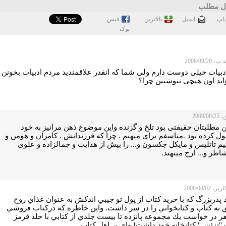
ل مطلب
اپ
ايميل
بالاترین
فيس
بوک
2008/09/20
دبیات خیلی دوست دارم ولی شما که انقدر علاقمندید مردم ادبیات بخونن
اید اون هیچی ننوشتین چرا؟
2008/
 مطلبتان حقیقتی بود تلخ و گزنده واین موضوع ذهن مرانیز به خود
 کرده بود .متاسفم برای میهنم . چرا که فرزندانش . کامران و هومن و
یم تاتلیس و مایکل جکسون و... را بیش از هدایت و جمالزاده و علوی
اطر و... ارج مینهند.
 2008/08/02
د پدربزرگ كه با خريد كتاب از پول تو جيبي اندكش به عنوان غذاي روح
به كتاب و كتابخواني را در سر داشت. واين خاطره كه دركتاب فروشي
فر در خواست يك مجموعه پانزده تا بيست جلدي از كتابي با جلد قرمز
تزئين " كتابخانه خود داشت! واي بر اهل كتاب ...