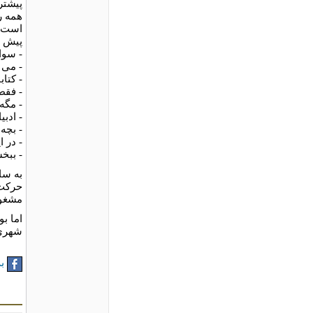
پیشتر
همه ر
است. 
پیش م
- سوا
-
می خ
- کتا
- فقط
- مگه
- ادبی
- بچه
- در 
- ببخش
به سا
حرکت 
مشغول
اما بو
شهری 
به