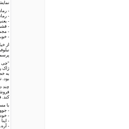
نمایشن
- رما
- رما
- یعن
- قشر 
- مجم
- خوب
از خی
نیلوف
پرسم.
"چی ب
ژاک ر
به خص
بود. 
چند د
فروشگ
کند. 
با مس
- جوو
- خود
- این
- آره.