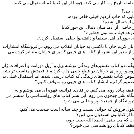
امه، تاریخ و... کار می کند. جوونا از این کتابا کم استقبال می کنند.
ن چی؟
نایی که چاپ کردیم خیلی خاص بوده.
ی استقبال نشده؟
خاصی از آدما میان دنبال این جور کتابا.
وعه فیلمنامه تون چطوره؟
ه. جوونای اهل سینما و دانشجوا خیلی استقبال کردن.
ابان کریم خان با تاکسی به خیابان انقلاب می روم. در فروشگاه انتشارات
ر از مدیر این نشر، از کتاب های جیبی که برای جوانان منتشر کرده می
گم. دو کتاب تفسیرهای زندگی نوشته ویل و آریل دورانت و اعترافات ژان
وسو رو برای جوانان در قطع جیبی چاپ کردیم تا قیمتش مناسب تر بشه.
وص کتاب تفسیرهای زندگی که کتاب درسی شده. اما استقبال خیلی بد
تصمیم گرفتیم انتشار کتاب های جیبی رو متوقف کنیم.
"
قیقه پیاده روی می کنم. در قنادی فرانسه قهوه ای می نوشم و به
اه نشر جیحون می روم. این نشر کتاب های روانشناسی را منتشر می
فروشگاه از جمعیت پر و خالی می شود.
ئول فروش که جوانی بیست و چند ساله است صحبت می کنم:
نا از کتاباتون استقبال می کنن؟
ت که می بینی. الحمد الله خیلی خوبه.
ا فقط کتابای روانشناسی می خونن؟