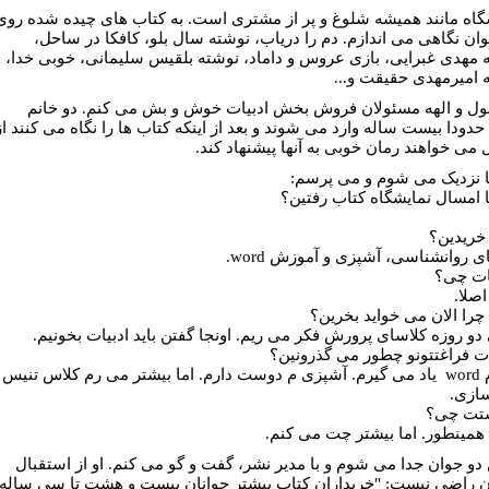
اه مانند همیشه شلوغ و پر از مشتری است. به کتاب های چیده شده روی
ان نگاهی می اندازم. دم را دریاب، نوشته سال بلو، کافکا در ساحل،
 مهدی غبرایی، بازی عروس و داماد، نوشته بلقیس سلیمانی، خوبی خدا،
 امیرمهدی حقیقت و...
ول و الهه مسئولان فروش بخش ادبیات خوش و بش می کنم. دو خانم
حدودا بیست ساله وارد می شوند و بعد از اینکه کتاب ها را نگاه می کنند از
می خواهند رمان خوبی به آنها پیشنهاد کند.
ها نزدیک می شوم و می پرسم:
 امسال نمایشگاه کتاب رفتین؟
خریدین؟
ای روانشناسی، آشپزی و آموزش word.
یات چی؟
اصلا
.
چرا الان می خواید بخرین؟
 دو روزه کلاسای پرورش فکر می ریم. اونجا گفتن باید ادبیات بخونیم.
ات فراغتتونو چطور می گذرونین؟
م
word
یاد می گیرم. آشپزی م دوست دارم. اما بیشتر می رم کلاس تنیس 
ازی.
ستت چی؟
 همینطور. اما بیشتر چت می کنم.
ن دو جوان جدا می شوم و با مدیر نشر، گفت و گو می کنم. او از استقبال
ن راضی نیست:
"خریداران کتاب بیشتر جوانان بیست و هشت تا سی ساله