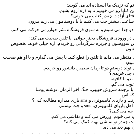
م که نزدیک ما ایستاده اند می گویند:
ین کتابا رو می خونیم تا یه ذره آروم بشیم.
وقتای آزادت چقدر کتاب می خونی؟
 ساعت. بیشتر چت می کنیم یا با دوستامون می ریم بیرون.
 دو جدا می شوم و به سوی فروشگاه نشر خوارزمی حرکت می کنم.
 در ورودی فروشگاه دختر جوانی
با تلفن صحبت می کند:
ش سووشون و جزیره سرگردانی رو خریدم. آره خیلی خوبه. بخصوص
ون.
 منتظر می مانم تا تلفن را قطع کند. پا پیش می گذارم و با او هم صحبت
وم:
ی تولد دوستم دو تا رمان سیمین دانشور رو خریدم.
ه چی خریدی؟
 دو تا کافیه
.
 خوت می گم.
ه با ترجمه سروش حبیبی. جنگ آخر الزمان. نوشته یوسا
که اس.
رنت و بازیای کامپیوتری و
sms
بازی میذاره مطالعه کنی؟
 اهل بازیای کامپیوتری،
sms
و چت نیستم.
چه می کنی؟
ب می خونم. ورزش می کنم و نقاشی می کنم.
یات چقدر تو نقاشی بهت کمک می کنه؟
ن بهم دید می ده.