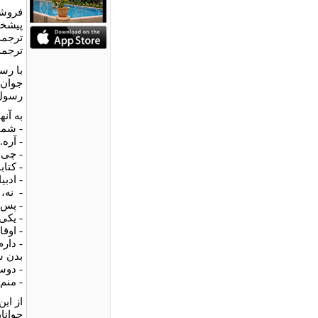
فروشگ
پیشخو
ترجمه
ترجمه
با رس
جوان 
رسول 
به آن
- شما
- آره.
- چی 
- کتاب
- ادب
-
نه، 
- پس 
- یکی
- اوق
- دار
بدن س
- دو
- منم
از ای
جوانا