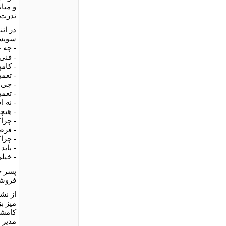
و میا
ندرت 
در اث
سویش 
- چه 
- فنی.
- کامپ
- تعمی
- چی؟
- تعم
- نه ا
- هیچ
- چرا
- فرص
- چرا؟
- باید
- خیل
پسر ج
فروشگ
از نش
میز ب
کامشا
مدیر 