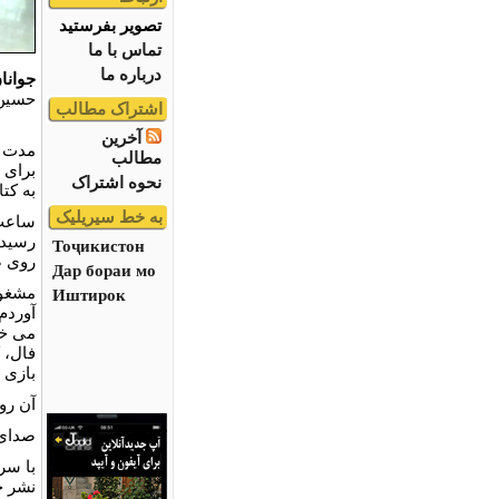
تصویر بفرستید
تماس با ما
درباره ما
جوانا
حسین
اشتراک مطالب
آخرین
مدت ه
مطالب
برای 
نحوه اشتراک
به کت
به خط سیریلیک
ساع
رسیدم
Тоҷикистон
روی ص
Дар бораи мо
مشغول
Иштирок
آوردم
می خو
فال، 
بازی 
آن روز
صدای 
با سر
نشر چ