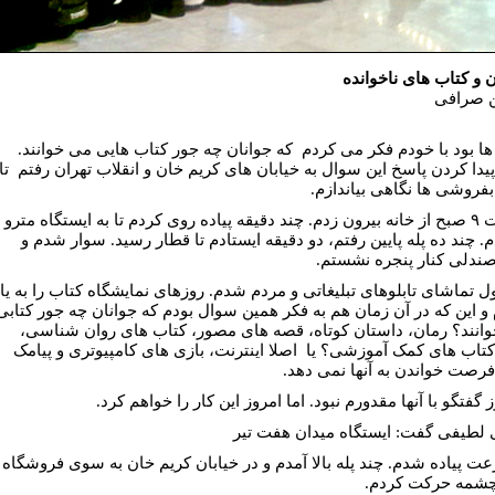
ن و کتاب های ناخوانده
 صرافی
ا بود با خودم فکر می کردم
که جوانان چه جور کتاب هایی می خوانند.
پیدا کردن پاسخ این سوال به خیابان های کریم خان و انقلاب تهران رفتم
تا
ابفروشی ها نگاهی بیاندازم.
ت
۹
صبح از خانه بیرون زدم. چند دقیقه پیاده روی کردم تا به ایستگاه مترو
. چند ده پله پایین رفتم، دو دقیقه ایستادم تا قطار رسید. سوار شدم و
ندلی کنار پنجره نشستم.
 تماشای تابلوهای تبلیغاتی و مردم شدم. روزهای نمایشگاه کتاب را به یا
 و این که در آن زمان هم به فکر همین سوال بودم که جوانان چه جور کتابی
انند؟ رمان، داستان کوتاه، قصه های مصور، کتاب های روان شناسی،
کتاب های کمک آموزشی؟ یا
اصلا اینترنت، بازی های کامپیوتری و پیامک
فرصت خواندن به آنها نمی دهد.
 گفتگو با آنها مقدورم نبود. اما امروز این کار را خواهم کرد.
لطیفی گفت: ایستگاه میدان هفت تیر
عت پیاده شدم. چند پله بالا آمدم و در خیابان کریم خان به سوی فروشگاه
شمه حرکت کردم.