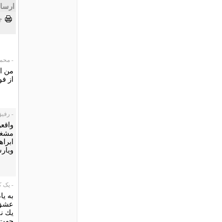
ارسا
چ
- محمد.پ، 
من ا
از فو
- رفیق، 08/25
واقعن
مشغول
ابراه
ویارش
- یک کاربر،
به يا
عشق 
يك ن
جهت "