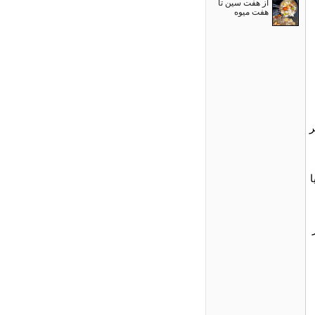
از هفت سین تا
هفت میوه
ر
ا