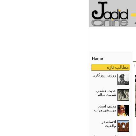
Home
مطالب تازه
روزی، روزگاری
حدیث عشقی
شصت ساله
مددی، استاد
موسیقی هرات
افسانه در
واقعیت