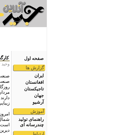
کارگه
صفحه اول
وحيد ت
گزارش ها
ایران
صنعت 
صنعت ب
افغانستان
روزگا
تاجیکستان
مردان
جهان
دارند
آرشیو
زیبایی
آموزش
امروز
راهنمای تولید
شمال 
چندرسانه ای
است و
دیرین
ارتباط