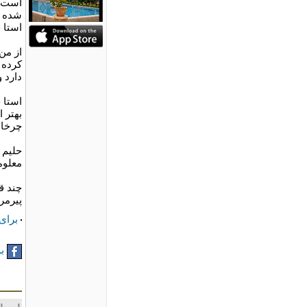
است، 
شده ا
استا 
از من
کرده 
دارد 
استا 
بهتر 
چرخان
معلوم
چند ق
پيرمر
برای
به