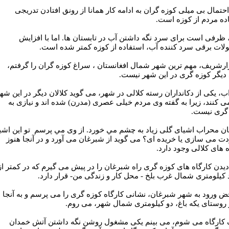
احتمال بی میلی کوزه گران به ادامه کار همانا از رونق افتادن تدریجی
ده مردم از کوزه است.
 ظرفی است برای سرد نگه داشتن آب در تابستان ها. اما با افزایش
ات برقی سرد کننده آب، استفاده از کوزه کمتر شده است.
ارشريف، مهم ترین شهر شمال افغانستان ، سراغ كوزه گران را گرفتم،
 ديگر كوزه گرى در اين شهر نیست.
، يكى از دكانداران رسته كلالى در شهر، مى گويد كلالان ديگر در اين شه
مى كنند، زيرا به گفته وى مردم خيلى عصرى (مدرن)‌ شده اند و نيازى به
گرى نيست.
ان محراب اشيای گلی زياد به چشم مي خورد. از وی مي پرسم تو اين اشي
دت مى سازی يا خريده ای؟ مى گويد از شبرغان مى آورد و در آنجا هنوز
ه های کلالی وجود دارد.
ديدن کارگاه های کوزه گری راه شبرغان را در پيش مى گيرم که در کمتر از
کيلومتری شمال غرب بلخ - محل کار و زندگی من- قرار دارد.
ض ورود به شهر شبرغان، نشانی کارگاه کوزه گری را مى پرسم و به آنجا
 روستای يکه باغ، دو کيلومتری شمال شهر، مى روم.
 کارگاه مى شوم، مى بينم يکی مشغول روشن نگه داشتن آتش خمدان