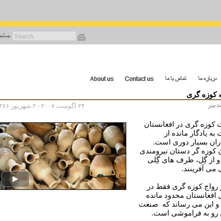
رفتن
به
محتوای
اصلی
 کوزه گرى
دبير
۲۴ اگوست ۲۰۰۷ - ۲ شهریور ۱۳۸۶
كوزه گرى در افغانستان
ه یادگار مانده از
ران بسیار دوری است.
 کوزه گر دستان نیرومندی
 و از گِل، ظرف های گِلی
 می آفرینند.
 رواج کوزه گری فقط در
افغانستان محدود مانده
 این می رساند که صنعت
 رو به فراموشی است.