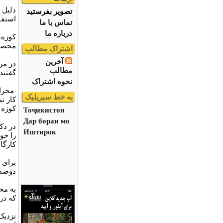
دلیل 
تصویر بفرستید
استفا
تماس با ما
درباره ما
کوزه،
محصول
اشتراک مطالب
آخرین
در مز
مطالب
گفتند
نحوه اشتراک
محراب
به خط سیریلیک
كار ن
كوزه 
Тоҷикистон
Дар бораи мо
در دک
Иштирок
را خو
کارگا
برای 
دوصد 
به مح
که در
نزديک