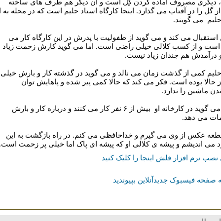
ديگری مصروف آماده کردن گِل است و آن ديگر هم ظرف های ساخته
ز گل را در آفتاب می گذارد. اينجا کارگاه استاد حليم است که در محله به ا
حليم مى گويند.
 استقبال مى کند و مى گويد از طفوليت با پدرش در اين کارگاه کار مى
است و از کسب کلالی خيلی راضی است. اما مى گويد کارش زحمت زياد
و درآمدش هم چندان زياد نيست.
حليم کمی از گذشت زمان می نالد و مى گويد در گذشته کار و بارش خيلی
از حالا بوده است. فکر مى کند که حالا کمی پير شده و پاهايش توان
دن ماشين را ندارد.
حليم مى گويد در کارخانه او بيش از ۶ نفر کار مى کنند و درباره کار و بارش
ات مى دهد.
طعه عکس از وی مى گيرم و خداحافظی مى کنم. در راه بازگشت به اين
د می انديشم و پيشه ی کلالی او که پیشه ای پاک اما خيلی پر زحمت است.
 نصب نرم افزار فلش اینجا را کلیک کنید
 صفحه فیسبوک جدیدآنلاین بپیوندید