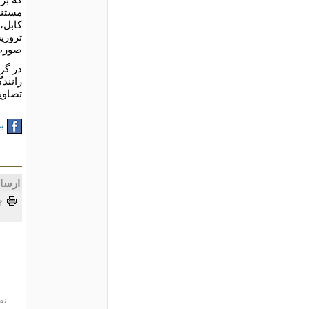
مستند
کابل،
تروری
صورت 
در گز
رانند
تصاوی
به
ارسا
چ
نق