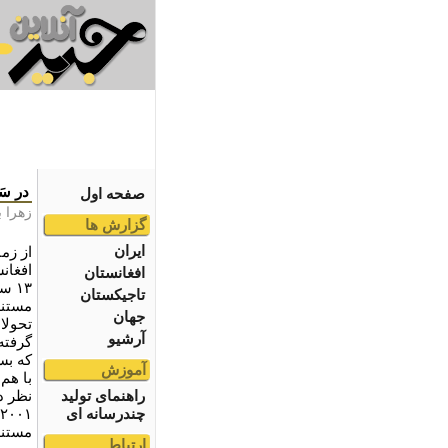
در سَ
صفحه اول
زهرا ب
گزارش ها
ایران
از زم
افغانس
افغانستان
۱۳ 
تاجیکستان
مستند
جهان
تحولا
آرشیو
گرفته
که بس
آموزش
با هم
راهنمای تولید
نظر د
چندرسانه ای
مستند
ارتباط