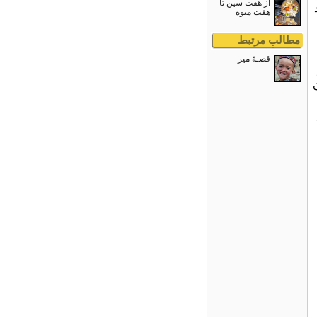
از هفت سین تا
هفت میوه
مطالب مرتبط
قصـۀ میر