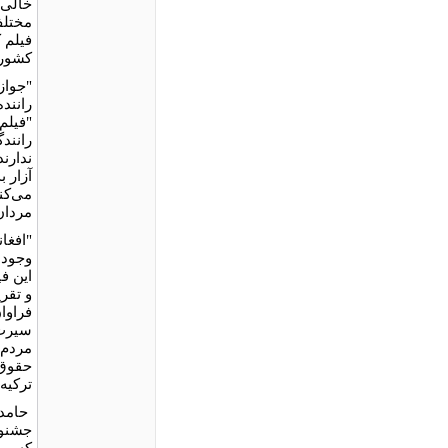
خالی 
مختلف
فیلم 
کشوره
"جواز
رانند
"فیلم 
رانند
ندارند
آزار 
می‌کن
مردان
"افغا
وجود 
این ف
فراوا
سیرت،
مردم 
حقوق 
ترکیه
حامد 
جشنوا
که بر