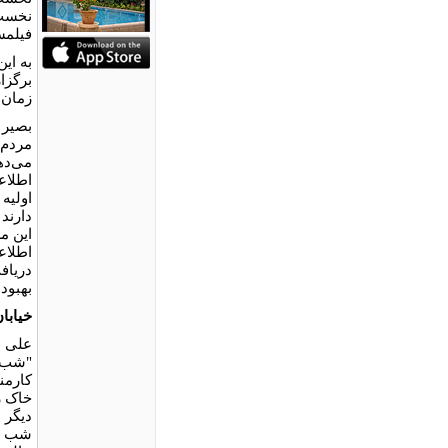
نخست،
فیلمس
برگزا
زمان 
بصیر 
مردم 
می‌ده
اطلاع
اولیه 
دارند 
این مس
اطلاع
دریافت
بهبود
خیابان
علی ه
کارمن
خاک ر
دیگر ه
شب خا