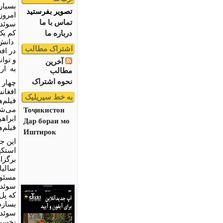
بسیار
تصویر بفرستید
امروز
تماس با ما
سوئد،
کم یک
درباره ما
دانش‌
اشتراک مطالب
در اف
و توا
آخرین
به ارا
مطالب
نحوه اشتراک
چهار 
افغان
به خط سیریلیک
فیلم‌ه
می‌شو
Тоҷикистон
ابراه
Дар бораи мо
فیلم‌
Иштирок
این ج
استکه
برگزا
سالیا
مسئول 
سوئد 
که پل
بسازم
سوئد 
نخست 