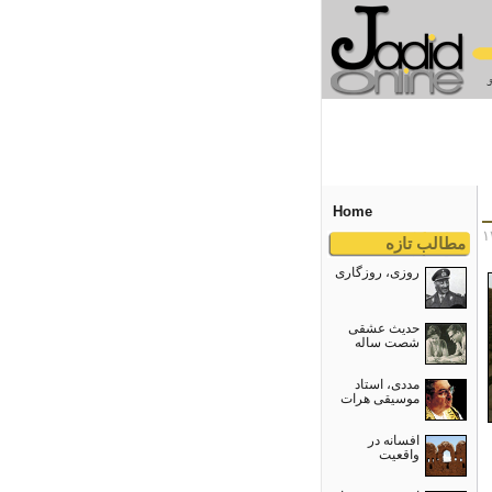
Home
مطالب تازه
روزی، روزگاری
حدیث عشقی
شصت ساله
مددی، استاد
موسیقی هرات
افسانه در
واقعیت