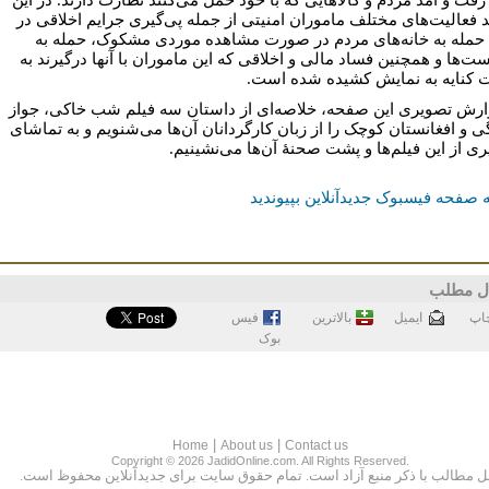
 فعالیت‌های مختلف ماموران امنیتی از جمله پی‌گیری جرایم اخلاقی در
 حمله به خانه‌های مردم در صورت مشاهده موردی مشکوک، حمله به
ست‌ها و همچنین فساد مالی و اخلاقی که این ماموران با آنها درگیرند به
کنایه به نمایش کشیده شده است.
ارش تصویری این صفحه، خلاصه‌ای از داستان سه فیلم شب خاکی، جواز
گی و افغانستان کوچک را از زبان کارگردانان آن‌ها می‌شنویم و به تماشای
ری از این فیلم‌ها و پشت صحنۀ آن‌ها می‌نشینیم.
 صفحه فیسبوک جدیدآنلاین بپیوندید
ل مطلب
اپ
ايميل
بالاترین
فيس
بوک
|
|
Home
About us
Contact us
Copyright © 2026 JadidOnline.com. All Rights Reserved.
ل مطالب با ذكر منبع آزاد است. تمام حقوق سايت براى جديدآنلاين محفوظ است.