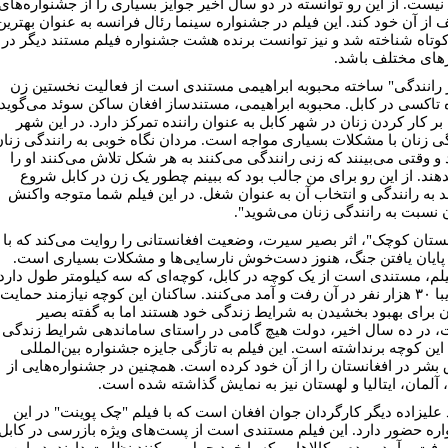
نیست. از این رو توانسته در دو سال اخیر جوایز بسیاری را از جشنواره‌های
 از آن خود کند. این فیلم در جشنواره سینما رئال فرانسه به عنوان بهترین
کوتاه شناخته شد و نیز توانست برنده هشت جشنواره فیلم مستند دیگر در
ای مختلف باشد.
 رانندگی" ساخته محبوبه ابراهیمی مستندی است از فعالیت نخستین زن
ه تاکسی در کابل. محبوبه ابراهیمی، مستندساز افغان ساکن سوئد می‌گوید:
بر کار کردن زنان در شهر کابل به عنوان راننده تمرکز دارد. در این شهر
گی زنان با مشکلات بسیاری مواجه است. مردان نگاه خوبی به رانندگی زنا
 و وقتی می‌بینند که زنی رانندگی می‌کنند به هر شکل تلاش می‌کنند او را
بدهند. از این رو برای من جالب بود که ببینم چطور یک زن در کابل شروع
د به رانندگی و انتخاب آن به عنوان شغل. در این فیلم شما متوجه واکنش
 نسبت به رانندگی زنان می‌شوید".
نستان کوچک"، اثر بصیر سیرت، وضعیت افغانستانی را روایت می‌کند که با
پایان یافتن جنگ، هنوز دست‌خوش نارسایی‌ها و مشکلات بسیاری است.
یلم، مستندی است از یک کوچه در کابل، کوچه‌ای که سه کیلومتر طول دارد
و تقریبا ۳۰ هزار نفر در آن رفت و آمد می‌کنند. ساکنان این کوچه نیازمند حمایت
ن برای بهبود بخشیدن به شرایط زندگی خود هستند اما به گفته بصیر
 در ده سال اخیر، دولت هیچ گامی در راستای ساماندهی شرایط زندگی
این کوچه برنداشته است. این فیلم به تازگی جایزه جشنواره بین‌المللی
بشر در افغانستان را از آن خود کرده است. همچنین در جشنواره‌هایی از
، آلمان، ایتالیا و لهستان نیز به نمایش گذاشته شده است.
علیزاده دیگر کارگردان جوان افغان است که با فیلم "چک پوینت" در این
ره حضور دارد. این فیلم مستندی است از پست‌های ویژه بازرسی در کابل
 رفت و آمد مردم و کالاهایی که با خود حمل می‌کنند نظارت دارند. در این