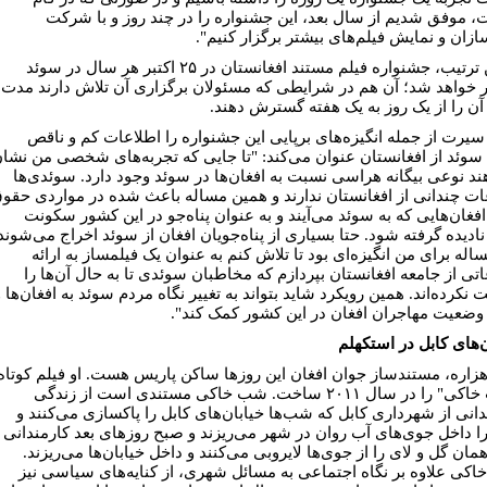
 موفق شدیم از سال بعد، این جشنواره را در چند روز و با شرکت
ازان و نمایش فیلم‌های بیشتر برگزار کنیم".
به این ترتیب، جشنواره فیلم مستند افغانستان در ۲۵ اکتبر هر سال در سوئد
ر خواهد شد؛ آن هم در شرایطی که مسئولان برگزاری آن تلاش دارند مدت
آن را از یک روز به یک هفته گسترش دهند.
سیرت از جمله انگیزه‌های برپایی این جشنواره را اطلاعات کم و ناقص
سوئد از افغانستان عنوان می‌کند: "تا جایی که تجربه‌های شخصی من نشا
ند نوعی بیگانه هراسی نسبت به افغان‌ها در سوئد وجود دارد. سوئدی‌ها
ات چندانی از افغانستان ندارند و همین مساله باعث شده در مواردی حقو
افغان‌هایی که به سوئد می‌آیند و به عنوان پناه‌جو در این کشور سکونت
نادیده گرفته شود. حتا بسیاری از پناه‌جویان افغان از سوئد اخراج می‌شوند
اله برای من انگیزه‌ای بود تا تلاش کنم به عنوان یک فیلمساز به ارائه
اتی از جامعه افغانستان بپردازم که مخاطبان سوئدی تا به حال آن‌ها را
 نکرده‌اند. همین رویکرد شاید بتواند به تغییر نگاه مردم سوئد به افغان‌ها و
 وضعیت مهاجران افغان در این کشور کمک کند".
‌های‌ کابل در استکهلم
زاره، مستندساز جوان افغان این روزها ساکن پاریس هست. او فیلم کوتاه
"شب خاکی" را در سال ۲۰۱۱ ساخت. شب خاکی مستندی است از زندگی
دانی از شهرداری کابل که شب‌ها خیابان‌های کابل را پاکسازی می‌کنند و
ا داخل جوی‌های آب روان در شهر می‌ریزند و صبح روزهای بعد کارمندانی
مان گل و لای را از جوی‌ها لایروبی می‌کنند و داخل خیابان‌ها می‌ریزند.
کی علاوه بر نگاه اجتماعی به مسائل شهری، از کنایه‌های سیاسی نیز