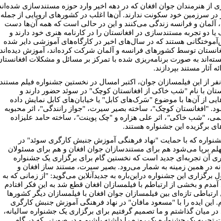
ی از هنرمندان جوان افغان که در دهه اخیر وارد حوزه مستندسازی شده‌اند
 در سرزمین خود سکونت ندارند. آن‌ها اغلب در کشورهای اروپایی از جمله
 آلمان و فرانسه زندگی می‌کنند و این در حالی است که همه آن‌ها دست
 یا دو تجربه مستندسازی در افغانستان را در کارنامه هنری خود دارند و
آموختگانی هستند که در سال‌های اخیر در کارگاه‌های آموزشی دایر شده
غانستان توسط کشورهای فرانسه و آلمان شرکت کرده‌اند، آموزش دیده‌اند
نسته‌اند به صورت برنامه‌ریزی شده با تمرکز بر مسائل و مشکلات افغانستان
ئه آثار مستند بپردازند.
نفر از این فیلمسازان جوان، اکتبر امسال در نخستین جشنواره فیلم مستند
ستان با نام "شب خاکی از افغانستان کوچک" در سوئد حضور دارند و
ایی از آن‌ها با موضوع "سَرک‌های کابل" یا خیابان‌های کابل نمایش داده
د. "افغانستان کوچک"، ساخته بصیر سیرت، "جواز رانندگی"، اثر محبوبه
یمی، "شب خاکی
"
، اثر علی هزاره و "چک پوینت
"
، ساخته حامد علیزاده
های برگزیده این جشنواره هستند.
شنواره که با حمایت "نهاد فرهنگی آموزش جنبش کارگری سوئد" در
لم برپا می‌شود هم برای مستندسازان جوان افغان و هم برای مسئولان
ری آن تجربه‌ای جدید است که نخستین گام برای برگزاری یک جشنواره
نه در همین زمینه به شمار می‌رود. بصیر سیرت، مستند ساز افغان و
برگزاری این جشنواره دراین‌باره به جدیدآنلاین می‌گوید: "از زمانی که به
آمدم و بخشی از ارتباطم با فیلمسازان افغان قطع شد به این فکر افتادم
 ارتباطی تازه‌ای بین فیلمسازان جوان افغان با فیلمسازان دیگر کشورها
. این ایده را با "مسعود مافان" در نهاد فرهنگی آموزش جنبش کارگری
در میان گذاشتم و ما تصمیم گرفتیم برای برگزاری یک جشنواره سالیانه،
تجربه یک جشنواره یک روزه را داشته باشیم و در صورتی که در گام