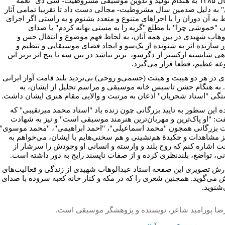
در سال ۱۳۸۵ به هنگام تولید و تدوین موسیقی مشروطیت- سی دی "نغمه
" به دلیل صدمین سال مشروطیت- مجالی دست داد تا تقریبا تمامی‌ آثار
 به آن دوران را با اجراهای متنوع و متعدد بشنوم و به راستی اگر اجرای
 "خموشی چرا" با مطلع "گریه را به مستی بهانه کردم" با صدای
وهاب شهیدی در بین همه آنان، به لحاظ فهم موضوع و انتقال حس و
 سازنده اثر به شنونده از یک‌سو و ایجاد فضای موسیقایی و تنظیم و
ی شایسته ارکستر از دگرسو، برتر نباشد در بین سه تا پنج اثر برتر این
ه عظیم، قطعا قرار می‌گیرد.
 در هر دو هیبت و هیئت (جسمی‌و روحی) بی‌تردید بلند قامت آواز ایرانی
به هنگام جشن تاسیس خانه موسیقی و مراسم تجلیل از ایشان، به
گی "استاد شجریان" اذعان به مرتبت و والایی مقام هنری ایشان داشت.
ده این سطور به تایید بزرگانی چون زنده یاد "استاد محمد میرنقیبی" که
ت: "او پاک‌ترین و مهربان‌ترین هنرمند موسیقی است" و نیز به شهادت
 بزرگانی همچون "محمد اسماعیلی"، "احمد ابراهیمی"، "محمد موسوی"
نیز مشاهدات و چکیدۀ هم‌نشینی و هم سخنی‌هایم با ایشان، می‌خواهم به
 اشاره کنم که روح بلند و وارسته و انسانی او وجودش را سرشار از
بانی، تواضع، بلندنظری کرده و از صفات ناپسند رایج به دور داشته است.
رش تصویری این صفحه استاد عبدالوهاب شهیدی از زندگی و فعالیت‌های
 می‌گوید. همچنین شعری را که در مکه و کنار خانه کعبه سروده با صدای
‌شنوید.
ضا پورامید شاعر، نویسنده و پژوهشگر موسیقی است.