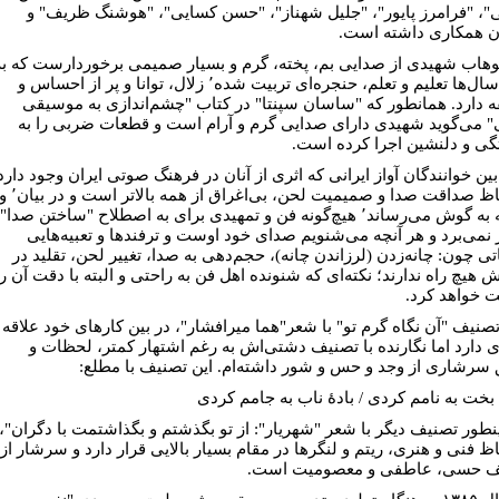
ی"، "فرامرز پایور"، "جلیل شهناز"، "حسن کسایی"، "هوشنگ ظریف" و
ن همکاری داشته است.
وهاب شهیدی از صدایی بم، پخته، گرم و بسیار صمیمی ‌برخوردارست که به
دلیل سال‌ها تعلیم و تعلم، حنجره‌ای تربیت شده٬ زلال، توانا و پر از احساس و
 دارد. همانطور که "ساسان سپنتا" در کتاب "چشم‌اندازی به موسیقی
ی" می‌گوید شهیدی دارای صدایی گرم و آرام است و قطعات ضربی را به
گی و دلنشین اجرا کرده است.
بین خوانندگان آواز ایرانی که اثری از آنان در فرهنگ صوتی ایران وجود دارد
به لحاظ صداقت صدا و صمیمیت لحن، بی‌اغراق از همه بالاتر است و در ب
آن چه به گوش می‌رساند٬ هیچ‌گونه فن و تمهیدی برای به اصطلاح "ساختن صدا"
ر نمی‌برد و هر آنچه می‌شنویم صدای خود اوست و ترفندها و تعبیه‌هایی
تی چون: چانه‌زدن (لرزاندن چانه)، حجم‌دهی به صدا، تغییر لحن، تقلید در
 هیچ راه ندارند؛ نکته‌ای که شنونده اهل فن به راحتی و البته با دقت آن را
ت خواهد کرد.
تصنیف "آن نگاه گرم تو" با شعر"هما میرافشار"، در بین کارهای خود علاقه‌
ای دارد اما نگارنده با تصنیف دشتی‌اش به رغم اشتهار کمتر، لحظات و
 سرشاری از وجد و حس و شور داشته‌ام. این تصنیف با مطلع:
بخت به نامم کردی / بادۀ ناب به جامم کردی
نطور تصنیف دیگر با شعر "شهریار": از تو بگذشتم و بگذاشتمت با دگران"،
اظ فنی و هنری، ریتم و لنگرها در مقام بسیار بالایی قرار دارد و سرشار از
ف حسی، عاطفی و معصومیت است.