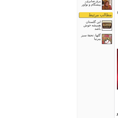
پری صابری،
پیشگام و نوآور
ان‌ماه ۱۳۰۴
مطالب مرتبط
این گلستان
همیشه خوش
باشد
گلها، تحفۀ سبز
پیرنیا
A
و