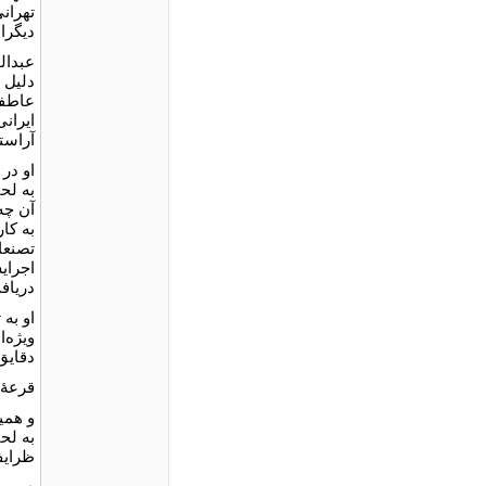
تهران
دیگرا
عبدال
عاطفه
ایران
آراست
او در 
به کا
تصنعا
اجرایش
دریاف
او به 
ویژه‌
دقایق
قرعۀ 
و همی
به لح
ظرای