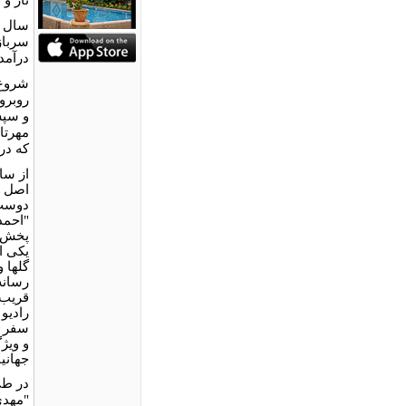
سرباز
درآمد.
روبرو
و سپس
که در
اصل ب
دوست
"احمد
یکی از
گلها و
رسانه
رادیو
سفر ب
و ویژ
جهانی
در طی
"مهدی