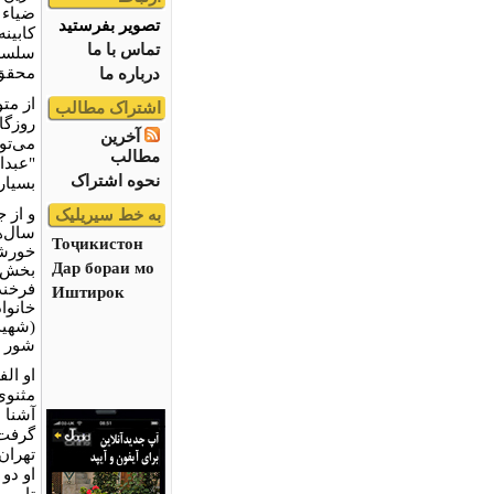
ضیاء 
تصویر بفرستید
کابین
تماس با ما
محقق 
درباره ما
از مت
اشتراک مطالب
روزگا
آخرین
می‌تو
مطالب
"عبدا
نحوه اشتراک
بسیاری
و از ج
به خط سیریلیک
سال‌ه
Тоҷикистон
Дар бораи мо
بخش م
فرخند
Иштирок
خانوا
(شهید
شور 
او الف
مثنوی
آشنا 
گرفت 
تار و 