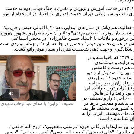
سال ۱۳۱۸ در خدمت آموزش و پرورش و مقارن با جنگ جهانی دوم به خدمت
ی رفت و پس از طی دوران خدمت اجباری، به اختیار در استخدام ارتش،
شروع فعالیت هنری‌اش در سال‌های ابتدایی دهه ۲۰ با اقبالی خوش و فال نیک
 شد. دیدار موثر با "صبحی مهتدی" و تاثیر آن مرد مقبول و مشهور آن‌روزها
 برخورد و ملاقات با "استاد حسین طاهرزاده" در محضر اسماعیل
مهرتاش در همان نخستین دیدار٬ و حضور در جامعه باربد٬ از جمله مواردی است
 شکل‌گیری و جهت دهی شخصیت هنری او بسیار موثر واقع گشت.
از سال ۱۳۳۹ که ناخواسته و در
ه درایت و هوشمندی
 هنردوست و فاضلش
 مهران"، صدایش از رادیو
پخش شد تا حدود ۱۸ سال بعد،
 وفاداران رادیو و برنامه
 نیز پُراجراترین خواننده این
 بود و تعداد اجراهایش
Play
قریب ۶۰۰ اجرا (آواز و تصنیف) در
 می‌باشد و همچنین بارها در
تصنیف "نوایی" با صدای عبدالوهاب شهیدی
udio
ه کشورهای مختلف ظرایف
گی‌های موسیقی ایرانی را به
ان شناسانده است.
 این سال‌ها با بزرگانی چون: "مرتضی محجوبی"، "روح الله خالقی"،
 خالدی"، "علی تجویدی"، "حبیب‌الله بدیعی"، "حسین یاحقی"، "حسین