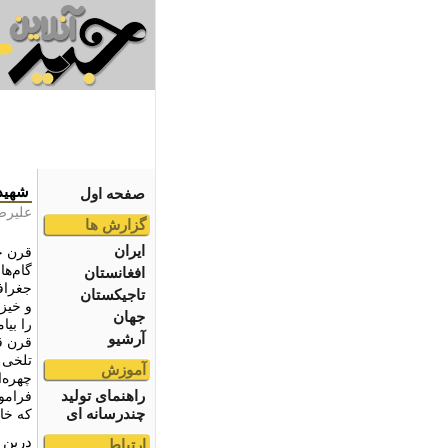
شهیدی
صفحه اول
علیرضا
گزارش ها
ایران
قرن ج
گام‌ه
افغانستان
جغرافی
تاجیکستان
و خیز
جهان
را بیا
آرشیو
قرن قب
تلخی 
آموزش
چهره‌
راهنمای تولید
فراموش
چندرسانه ای
که خا
درین 
ارتباط