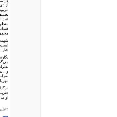
آزادی
مربوط
تصنیف
عبدال
منظور
صداده
مجموع
شهیدی
است. 
شایست
نگارن
می‌گف
نظرات
و... 
صراحت
مهر‫‬
درگزا
هنریش
او می
*علیر