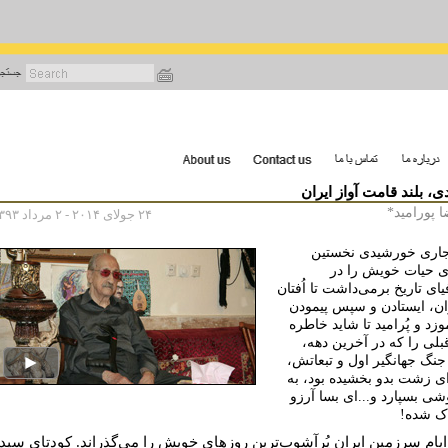
رفتن
به
محتوای
اصلی
، بلند قامت آواز ایران
 پورامید*
۲۴ جولای ۲۰۱۴ - ۲ مرداد ۱۳۹۳
اری خورشیدی نخستین
ای حیات خویش را در
ای تاریخ برمی‌داشت تا اُفتان
ان، ایستادن و سپس پیمودن
موزد و پُرامید تا شاید خاطره
لی را که در آخرین دهه،
جنگ جهانگیر اول و تبعاتش،
ای زشت بدو بخشیده بود، به
ی بسپارد و...ای بسا آرزو
ک شده!
ایام سرزمین ایران پُرآشوب‌ترین روزهای خویش را می‌گذراند. کودتای سید