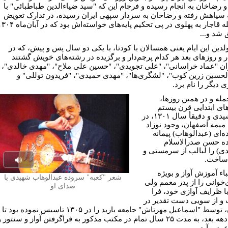
و رضاخان به انجام رسیده و فرجام این که "سید ضیاءالدین طباطبائی" با
ه سیاهش رفته و رضاخان به سردار سپهی ایران رسیده، در تدارک تعویض
سلسله قاجار به پهلوی در پی تحکیم پایه‌های خواسته‌اش بود که در آب
شد و...
ولدین این ایام یعنی همسالان با کودتا، با یکی دو سال پس و پیش، که در
ر و روزهای بعد هر کدام پرچم‌دار و برگزیده در رشته‌های خویش گشتند
ان "عماد خراسانی"، "علی تجویدی"، "حسین علی ملاح"، "مهدی خالدی"،
لحسین زرین کوب"، "لشگری‌ها"، "مهدی حمیدی"، "فریدون توللی" و
 دیگر را نام برد.
مله و در همین روزها،
ای ابتدایی قرن بیستم
خورشیدی و دقیقأ سال ۱۳۰۱، در
یمه اصفهان، وجود نوزاد
ه‌ای (عبدالوهاب) پیمانه
ده حسن صدرالاسلام
ی) را لبالب از سرمستی و
ساخت.
Play
باء آموزش آواز و بویژه
شعر "کعبه" سروده عبدالوهاب شهیدی با
udio
‌خوانی را از پدر معمم ولی
صدای او
با ظرایف آوازی خود، فرا
و از سویی دست تقدیر در
تهران، توسط "اسماعیل مهرتاش" جامعه باربد را در ۱۳۰۵ تاسیس نموده بود تا
او دو دهه بعد، به مدت ۲۵ سال تمام در مکتب مذکور به فراگرفتن آواز و سنتور 
عود برآید.