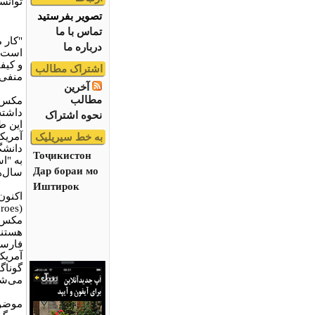
توانس
تصویر بفرستید
تماس با ما
"کار 
درباره ما
است ک
و کیف
اشتراک مطالب
منفی
آخرین
مطالب
مکس ا
داشته
نحوه اشتراک
آمریکا
به خط سیریلیک
دانشگ
Тоҷикистон
به "ا
Дар бораи мо
سال‌ه
Иштирок
اکنون
مکس ا
هستند.
فارسی
آمریک
گوناگ
می‌شن
موضوع