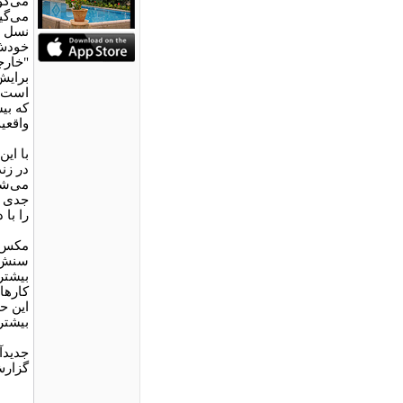
می‌گو
می‌گی
نسل د
خودش 
"خارج
برایش
است. 
که بیش
واقعی
با ای
در زن
می‌شو
جدی ه
را با
مکس ا
سنش ب
بیشتر
کارهای
این ح
بیشتر
جدیدآ
گزارش