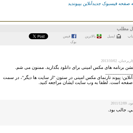
 صفحه فیسبوک جدیدآنلاین بپیوندید
ل مطلب
اپ
ايميل
بالاترین
فيس
بوک
رحنان، 2013/10/02
شن برنامه های مکس امینی برای دانلود بگذارید. ممنون می شم.
___________
نلاین: پيوند تارنمای مکس امینی در ستون "از سايت ها ديگر"، در سمت
فحه است. لطفا به وب سایت ایشان مراجعه کنید.
2011/12/
. جالب بود.