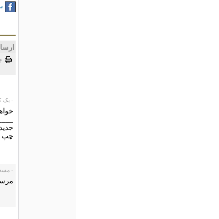
به
ارسا
چ
- یک کارب
خواه
____
جدیدآ
چپ ص
- مسعود، 09
مرسي