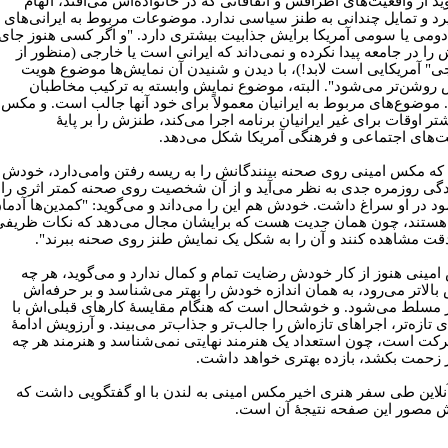
ید از واقعیت‌های اطرافش و اتفاقاتی که در خانواده‌اش می‌افتد، الهام
رد و تمایل چندانی به طنز سیاسی ندارد. موضوعات مربوط به ایرانی‌های
ومی یا سومی آمریکا برایش جذابیت بیشتری دارد. "و اگر کسی هنوز جای
را در جامعه پیدا نکرده و نمی‌داند که ایرانی است یا خارجی (منظور از
ی" آمریکایی است لابد!)، با دیدن و شنیدن آن نمایش‌ها موضوع هویت
 روشن‌تر می‌شود". البته، موضوع نمایش وابسته به ترکیب مخاطبان
موضوع‌های مربوط به ایرانیان معمولاً برای خود آنها جالب است. و مکس
تر اوقات برای غیر ایرانیان برنامه اجرا می‌کند، طنزش را بر پایۀ
ت‌های اجتماعی و فرهنگی آمریکا شکل می‌دهد.
ن که مکس امینی روی صحنه بینندگانش را به ریسه رفتن وامی‌دارد، خودش
دگی روزمره جدی به نظر می‌آید و از آن شخصیت روی صحنه کمتر اثری را
د در او سراغ داشت. خودش هم این را می‌داند و می‌گوید: "کمدین‌ها آدما
ستند، چون همان جدیت هست که برایشان مجال می‌دهد که نکات ظریفی
 دقت مشاهده کنند و آن را به شکل یک نمایش طنز روی صحنه ببرند".
مینی هنوز از کار خودش رضایت تمام و کمال ندارد و می‌گوید، هر چه
الاتر می‌رود، به همان اندازه خودش را بهتر می‌شناسد و بر حرفه‌اش
 مسلط می‌شود. و خوشحال است که هنگام مقایسۀ کارهای قبلی‌اش با
 تازه‌تر، اجراهای تازه‌اش را جالب‌تر و جذاب‌تر می‌بیند. و آرزویش ادامۀ
رکت است، چون استعداد یک هنرمند نهایتی نمی‌شناسد و هنرمند هر چه
 زحمت بکشد، بازده بهتری خواهد داشت.
نلاین طی سفر هنری اخیر مکس امینی به لندن با او گفتگویی داشت که
 مصور این صفحه نتیجۀ آن است.