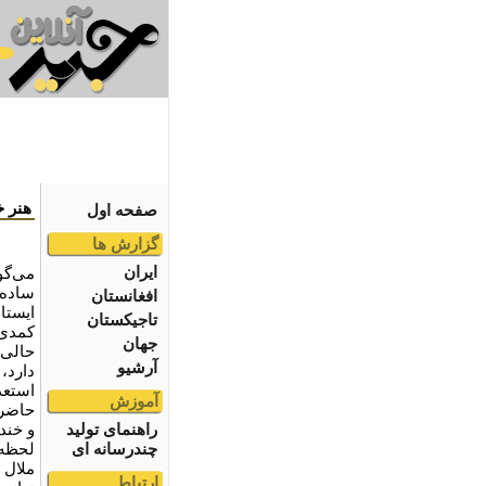
هنر خ
صفحه اول
گزارش ها
ایران
می‌گو
ساده‌
افغانستان
ایستاد
تاجیکستان
کمدی"
جهان
حالی 
آرشیو
دارد، 
استعد
آموزش
حاضرج
راهنمای تولید
و خند
چندرسانه ای
لحظه‌
ملال 
ارتباط