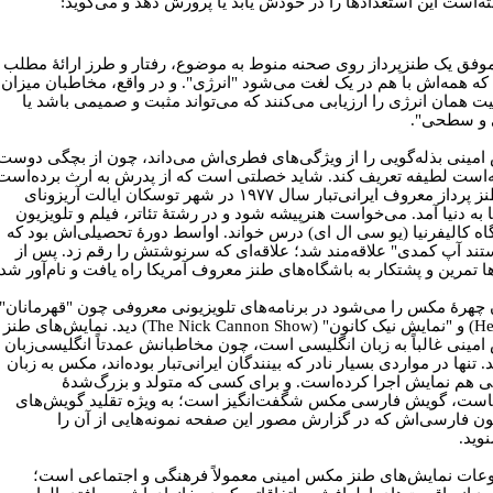
ته‌است این استعدادها را در خودش یابد یا پرورش دهد و می‌گوید:
موفق یک طنزپرداز روی صحنه منوط به موضوع، رفتار و طرز ارائۀ مطلب
ه همه‌اش با هم در یک لغت می‌شود "انرژی". و در واقع، مخاطبان میزان
یت همان انرژی را ارزیابی می‌کنند که می‌تواند مثبت و صمیمی باشد یا
 و سطحی".
مینی بذله‌گویی را از ویژگی‌های فطری‌اش می‌داند، چون از بچگی دوست
‌است لطیفه تعریف کند. شاید خصلتی است که از پدرش به ارث برده‌است
این طنز پرداز معروف ایرانی‌تبار سال ۱۹۷۷ در شهر توسکان ایالت آریزونای
 به دنیا آمد. می‌خواست هنرپیشه شود و در رشتۀ تئاتر، فیلم و تلویزیون
اه کالیفرنیا (یو سی ال ای) درس خواند. اواسط دورۀ تحصیلی‌اش بود که
ستند آپ کمدی" علاقه‌مند شد؛ علاقه‌ای که سرنوشتش را رقم زد. پس از
ا تمرین و پشتکار به باشگاه‌های طنز معروف آمریکا راه یافت و نام‌آور شد.
 چهرۀ مکس را می‌شود در برنامه‌های تلویزیونی معروفی چون "قهرمانان"
(Heroes) و "نمایش نیک کانون" (The Nick Cannon Show) دید. نمایش‌های طنز
مینی غالباً به زبان انگلیسی است، چون مخاطبانش عمدتاً انگلیسی‌زبان
 تنها در مواردی بسیار نادر که بینندگان ایرانی‌تبار بوده‌اند، مکس به زبان
 هم نمایش اجرا کرده‌است. و برای کسی که متولد و بزرگ‌شدۀ
است، گویش فارسی مکس شگفت‌انگیز است؛ به ویژه تقلید گویش‌های
ون فارسی‌اش که در گزارش مصور این صفحه نمونه‌هایی از آن را
وید.
ات نمایش‌های طنز مکس امینی معمولاً فرهنگی و اجتماعی است؛