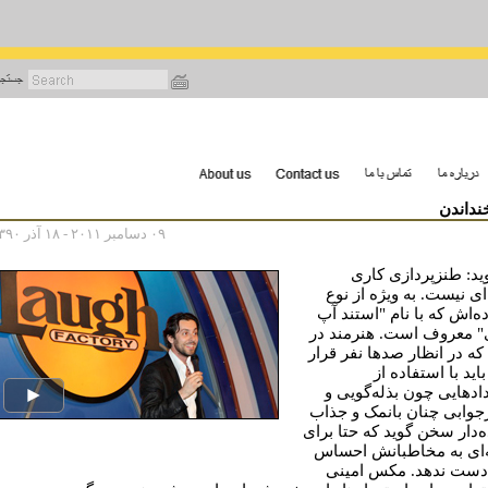
رفتن
به
محتوای
اصلی
نداندن
۰۹ دسامبر ۲۰۱۱ - ۱۸ آذر ۱۳۹۰
ید: طنزپردازی کاری
ای نیست. به ویژه از نوع
ه‌اش که با نام "استند آپ
 معروف است. هنرمند در
که در انظار صدها نفر قرار
باید با استفاده از
ادهایی چون بذله‌گویی و
وابی چنان بانمک و جذاب
ه‌دار سخن گوید که حتا برای
ای به مخاطبانش احساس
دست ندهد. مکس امینی