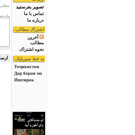
مطالبی 
تصویر بفرستید
تماس با ما
پیام شم
درباره ما
اشتراک مطالب
آخرین
مطالب
نحوه اشتراک
به خط سیریلیک
Тоҷикистон
Дар бораи мо
Иштирок