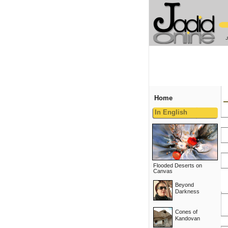
Home
In English
Flooded Deserts on
Canvas
Beyond
Darkness
Cones of
Kandovan