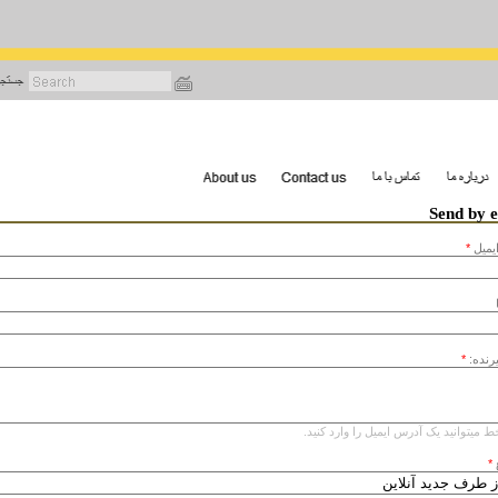
رفتن
به
محتوای
اصلی
Send by 
يميل
*
یرنده:
*
ط میتوانید یک آدرس ایمیل را وارد کنید.
*