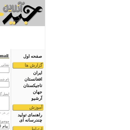
email
صفحه اول
گزارش ها
نشانى ا
ایران
افغانستان
نام شما
تاجیکستان
جهان
ایمیل گ
آرشیو
آموزش
در هر خ
راهنمای تولید
چندرسانه ای
موضوع
ارتباط