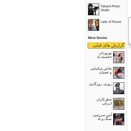
Tahami Photo
Studio
Lady of Roses
More Stories
گزارش های قبلی
نوروزتان
خجسته باد
نقاش شکیبایی
و عصيان
روزی، روزگاری
خطرکاران
ایـرانی
آیین سرزمین
سنگ و باد