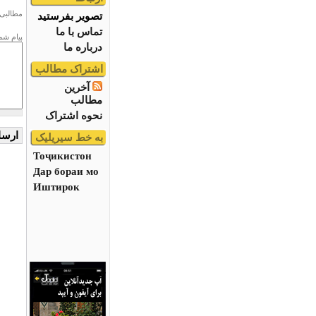
مطالبی 
تصویر بفرستید
تماس با ما
پیام شم
درباره ما
اشتراک مطالب
آخرین
مطالب
نحوه اشتراک
به خط سیریلیک
Тоҷикистон
Дар бораи мо
Иштирок