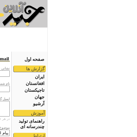
email
صفحه اول
گزارش ها
نشانى ا
ایران
افغانستان
نام شما
تاجیکستان
جهان
ایمیل گ
آرشیو
آموزش
در هر خ
راهنمای تولید
چندرسانه ای
موضوع
ارتباط