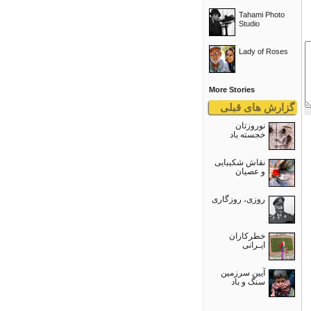
Tahami Photo
Studio
Lady of Roses
More Stories
گزارش های قبلی
نوروزتان
خجسته باد
نقاش شکیبایی
و عصيان
روزی، روزگاری
خطرکاران
ایـرانی
آیین سرزمین
سنگ و باد