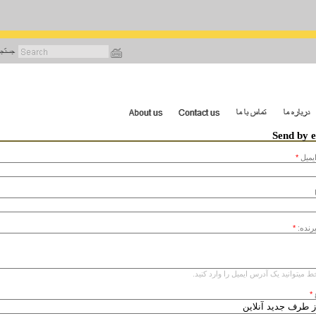
رفتن
به
محتوای
اصلی
Send by 
يميل
*
یرنده:
*
ط میتوانید یک آدرس ایمیل را وارد کنید.
*