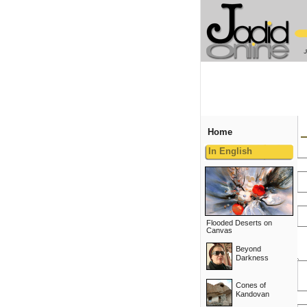
Home
In English
Flooded Deserts on
Canvas
Beyond
Darkness
Cones of
Kandovan