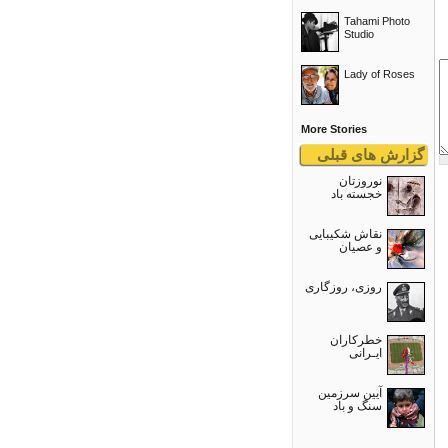
Tahami Photo
Studio
Lady of Roses
More Stories
گزارش های قبلی
نوروزتان
خجسته باد
نقاش شکیبایی
و عصيان
روزی، روزگاری
خطرکاران
ایـرانی
آیین سرزمین
سنگ و باد