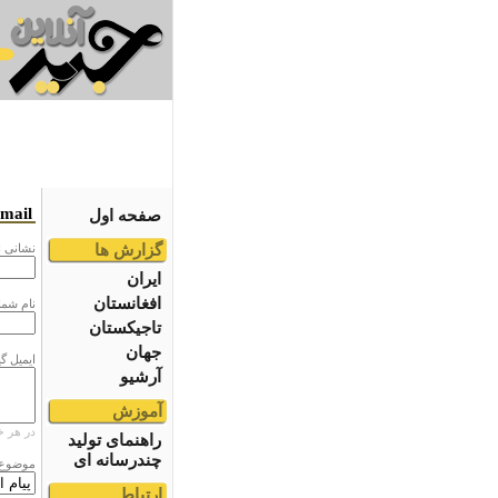
email
صفحه اول
گزارش ها
نشانى ا
ایران
افغانستان
نام شما
تاجیکستان
جهان
ایمیل گ
آرشیو
آموزش
در هر خ
راهنمای تولید
چندرسانه ای
موضوع
ارتباط