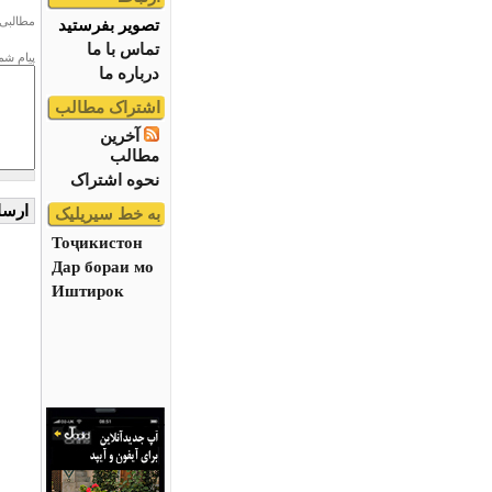
مطالبی 
تصویر بفرستید
تماس با ما
پیام شم
درباره ما
اشتراک مطالب
آخرین
مطالب
نحوه اشتراک
به خط سیریلیک
Тоҷикистон
Дар бораи мо
Иштирок