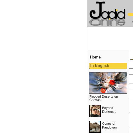
Home
In English
Flooded Deserts on
Canvas
Beyond
Darkness
Cones of
Kandovan