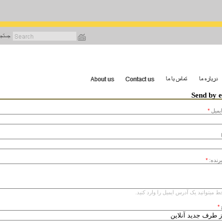
رفتن
به
محتوای
اصلی
Send by 
يميل
*
یرنده:
*
ط میتوانید یک آدرس ایمیل را وارد کنید.
*