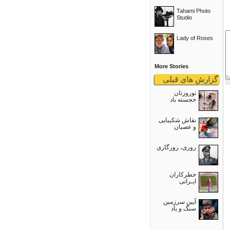
Tahami Photo
Studio
Lady of Roses
More Stories
گزارش های قبلی
نوروزتان
خجسته باد
نقاش شکیبایی
و عصيان
روزی، روزگاری
خطرکاران
ایـرانی
آیین سرزمین
سنگ و باد