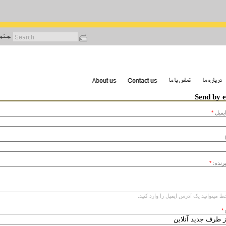
رفتن
به
محتوای
اصلی
Send by 
يميل
*
یرنده:
*
ط میتوانید یک آدرس ایمیل را وارد کنید.
*