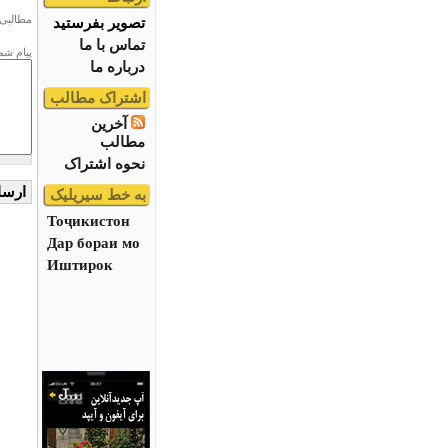
مطالبی 
تصویر بفرستید
تماس با ما
پیام شم
درباره ما
اشتراک مطالب
آخرین
مطالب
نحوه اشتراک
به خط سیریلیک
Тоҷикистон
Дар бораи мо
Иштирок