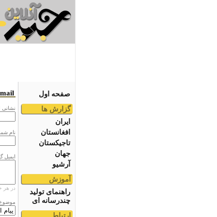
email
صفحه اول
گزارش ها
نشانى ا
ایران
افغانستان
نام شما
تاجیکستان
جهان
ایمیل گ
آرشیو
آموزش
در هر خ
راهنمای تولید
چندرسانه ای
موضوع
ارتباط