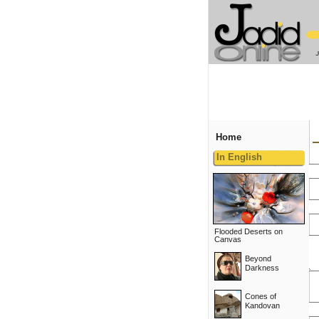
Home
In English
Flooded Deserts on
Canvas
Beyond
Darkness
Cones of
Kandovan