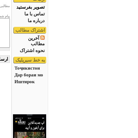
مطالبی 
تصویر بفرستید
تماس با ما
پیام شم
درباره ما
اشتراک مطالب
آخرین
مطالب
نحوه اشتراک
به خط سیریلیک
Тоҷикистон
Дар бораи мо
Иштирок