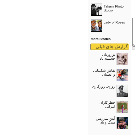
Tahami Photo
Studio
Lady of Roses
More Stories
گزارش های قبلی
نوروزتان
خجسته باد
نقاش شکیبایی
و عصيان
روزی، روزگاری
خطرکاران
ایـرانی
آیین سرزمین
سنگ و باد