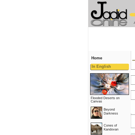
Home
In English
Flooded Deserts on
Canvas
Beyond
Darkness
Cones of
Kandovan