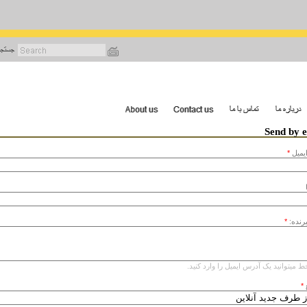
رفتن
به
محتوای
اصلی
Send by 
يميل
*
یرنده:
*
ط میتوانید یک آدرس ایمیل را وارد کنید.
*