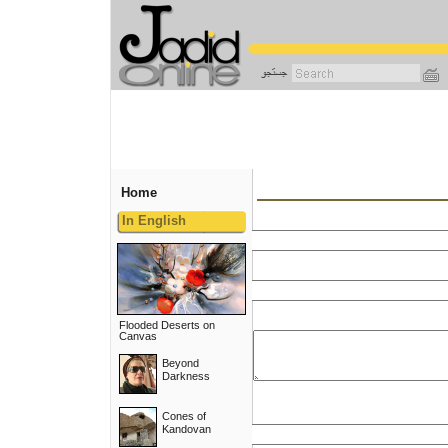
رفتن
به
محتوای
اصلی
Home
In English
Flooded Deserts on
Canvas
Beyond
Darkness
Cones of
Kandovan