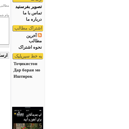
مطالبی 
تصویر بفرستید
تماس با ما
پیام شم
درباره ما
اشتراک مطالب
آخرین
مطالب
نحوه اشتراک
به خط سیریلیک
Тоҷикистон
Дар бораи мо
Иштирок