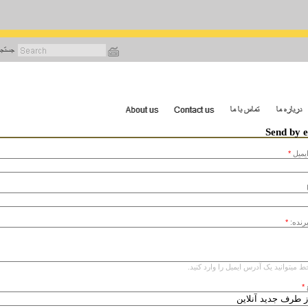
رفتن
به
محتوای
اصلی
Send by 
يميل
*
یرنده:
*
ط میتوانید یک آدرس ایمیل را وارد کنید.
*