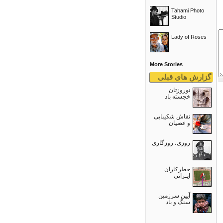
Tahami Photo
Studio
Lady of Roses
More Stories
گزارش های قبلی
نوروزتان
خجسته باد
نقاش شکیبایی
و عصيان
روزی، روزگاری
خطرکاران
ایـرانی
آیین سرزمین
سنگ و باد