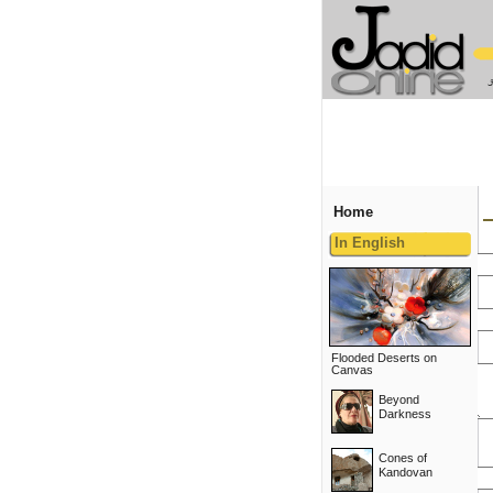
Home
In English
Flooded Deserts on
Canvas
Beyond
Darkness
Cones of
Kandovan