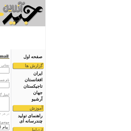
email
صفحه اول
گزارش ها
نشانى ا
ایران
افغانستان
نام شما
تاجیکستان
جهان
ایمیل گ
آرشیو
آموزش
در هر خ
راهنمای تولید
چندرسانه ای
موضوع
ارتباط