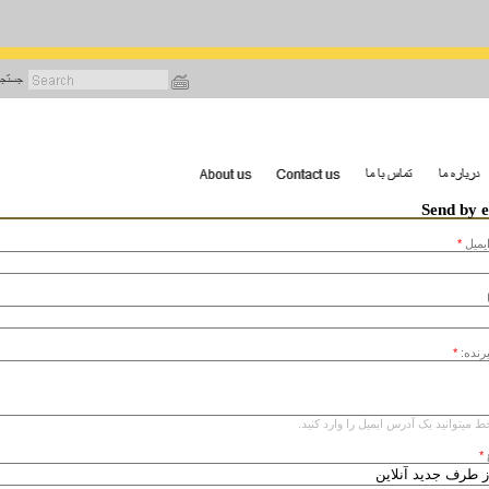
رفتن
به
محتوای
اصلی
Send by 
يميل
*
یرنده:
*
ط میتوانید یک آدرس ایمیل را وارد کنید.
*