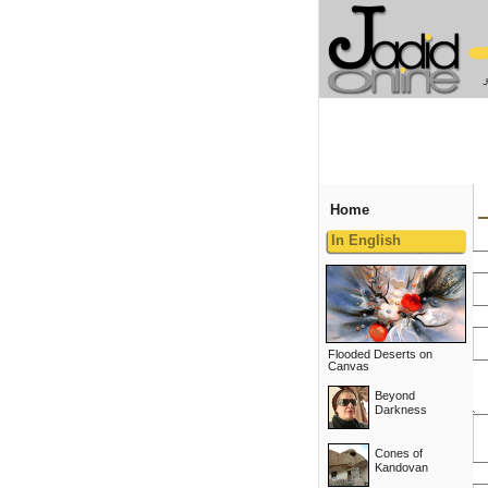
Home
In English
Flooded Deserts on
Canvas
Beyond
Darkness
Cones of
Kandovan