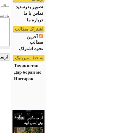
مطالبی 
تصویر بفرستید
تماس با ما
پیام شم
درباره ما
اشتراک مطالب
آخرین
مطالب
نحوه اشتراک
به خط سیریلیک
Тоҷикистон
Дар бораи мо
Иштирок