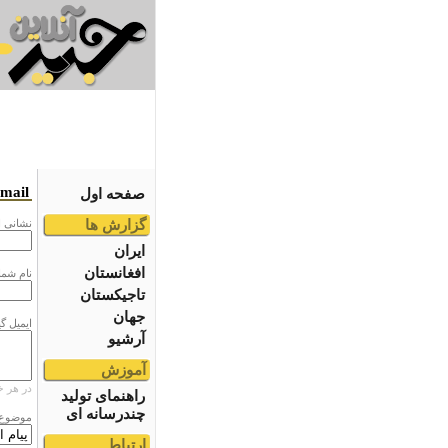
email
صفحه اول
گزارش ها
نشانى ا
ایران
افغانستان
نام شما
تاجیکستان
جهان
ایمیل گ
آرشیو
آموزش
در هر خ
راهنمای تولید
چندرسانه ای
موضوع
ارتباط