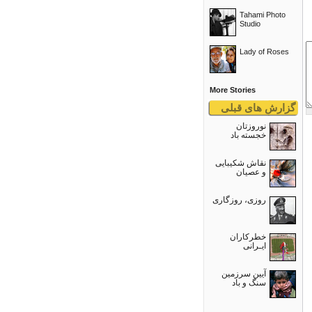
Tahami Photo
Studio
Lady of Roses
More Stories
گزارش های قبلی
نوروزتان
خجسته باد
نقاش شکیبایی
و عصيان
روزی، روزگاری
خطرکاران
ایـرانی
آیین سرزمین
سنگ و باد