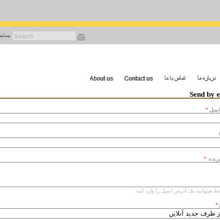
رفتن
به
محتوای
اصلی
Send by 
يميل
*
یرنده:
*
ط میتوانید یک آدرس ایمیل را وارد کنید.
*