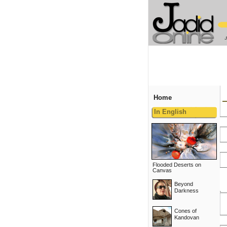
Home
In English
Flooded Deserts on
Canvas
Beyond
Darkness
Cones of
Kandovan