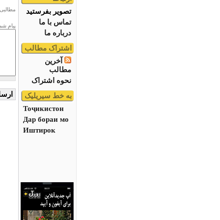
مطالبی 
تصویر بفرستید
تماس با ما
پیام شم
درباره ما
اشتراک مطالب
آخرین
مطالب
نحوه اشتراک
به خط سیریلیک
Тоҷикистон
Дар бораи мо
Иштирок