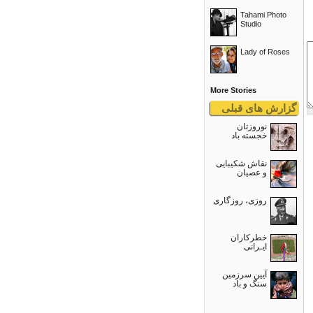
Tahami Photo
Studio
Lady of Roses
More Stories
گزارش های قبلی
نوروزتان
خجسته باد
نقاش شکیبایی
و عصيان
روزی، روزگاری
خطرکاران
ایـرانی
آیین سرزمین
سنگ و باد