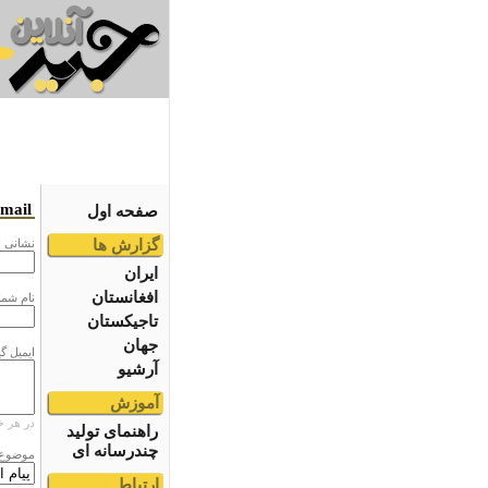
email
صفحه اول
گزارش ها
نشانى ا
ایران
افغانستان
نام شما
تاجیکستان
جهان
ایمیل گ
آرشیو
آموزش
در هر خ
راهنمای تولید
چندرسانه ای
موضوع
ارتباط