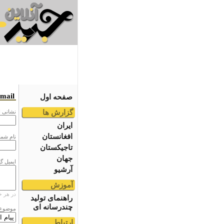
email
صفحه اول
گزارش ها
نشانى ا
ایران
افغانستان
نام شما
تاجیکستان
جهان
ایمیل گ
آرشیو
آموزش
در هر خ
راهنمای تولید
چندرسانه ای
موضوع
ارتباط