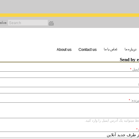
رفتن
به
محتوای
اصلی
Send by 
يميل
*
یرنده:
*
ط میتوانید یک آدرس ایمیل را وارد کنید.
*