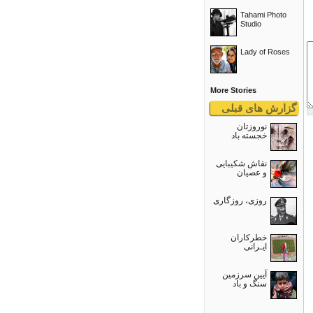
Tahami Photo
Studio
Lady of Roses
More Stories
گزارش های قبلی
نوروزتان
خجسته باد
نقاش شکیبایی
و عصيان
روزی، روزگاری
خطرکاران
ایـرانی
آیین سرزمین
سنگ و باد