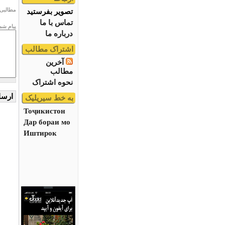
مطالبی 
تصویر بفرستید
تماس با ما
پیام شم
درباره ما
اشتراک مطالب
آخرین
مطالب
نحوه اشتراک
به خط سیریلیک
Тоҷикистон
Дар бораи мо
Иштирок