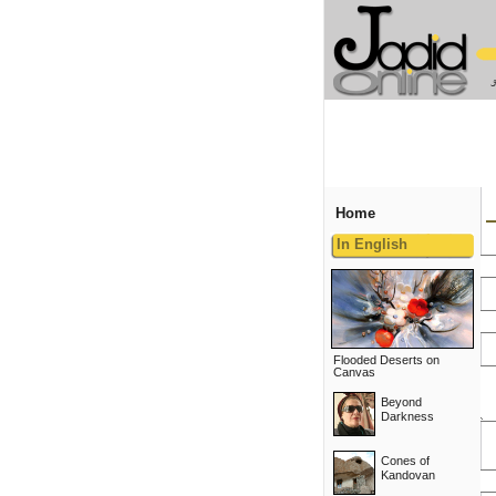
Home
In English
Flooded Deserts on
Canvas
Beyond
Darkness
Cones of
Kandovan