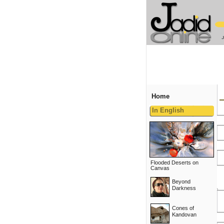
Home
In English
Flooded Deserts on
Canvas
Beyond
Darkness
Cones of
Kandovan