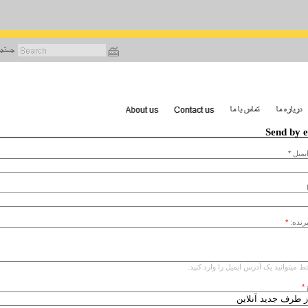
رفتن
به
محتوای
اصلی
Send by 
يميل
*
یرنده:
*
ط میتوانید یک آدرس ایمیل را وارد کنید.
*