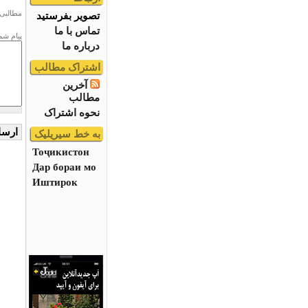
مطالبی 
تصویر بفرستید
تماس با ما
پیام شم
درباره ما
اشتراک مطالب
آخرین
مطالب
نحوه اشتراک
به خط سیریلیک
Тоҷикистон
Дар бораи мо
Иштирок