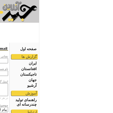
email
صفحه اول
گزارش ها
نشانى ا
ایران
افغانستان
نام شما
تاجیکستان
جهان
ایمیل گ
آرشیو
آموزش
در هر خ
راهنمای تولید
چندرسانه ای
موضوع
ارتباط