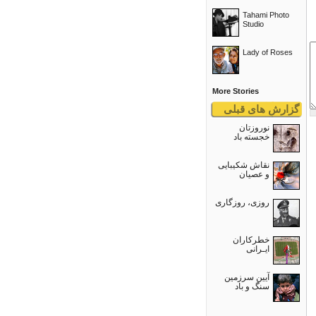
Tahami Photo
Studio
Lady of Roses
More Stories
گزارش های قبلی
نوروزتان
خجسته باد
نقاش شکیبایی
و عصيان
روزی، روزگاری
خطرکاران
ایـرانی
آیین سرزمین
سنگ و باد