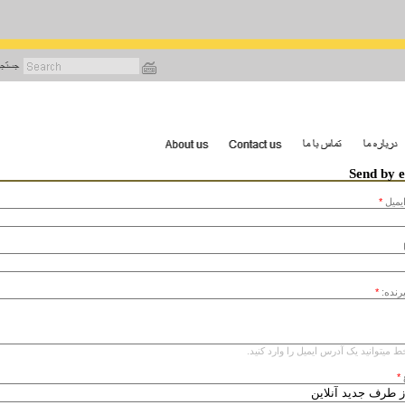
رفتن
به
محتوای
اصلی
Send by 
يميل
*
یرنده:
*
ط میتوانید یک آدرس ایمیل را وارد کنید.
*