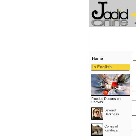
Home
In English
Flooded Deserts on
Canvas
Beyond
Darkness
Cones of
Kandovan