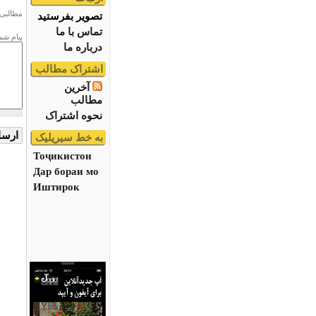
مطالبی 
تصویر بفرستید
تماس با ما
پیام شم
درباره ما
اشتراک مطالب
آخرین
مطالب
نحوه اشتراک
به خط سیریلیک
Тоҷикистон
Дар бораи мо
Иштирок