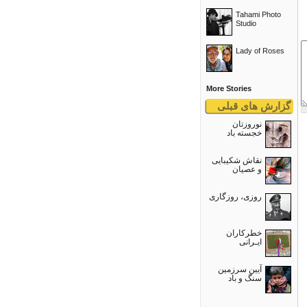
Tahami Photo
Studio
Lady of Roses
More Stories
گزارش های قبلی
نوروزتان
خجسته باد
نقاش شکیبایی
و عصيان
روزی، روزگاری
خطرکاران
ایـرانی
آیین سرزمین
سنگ و باد