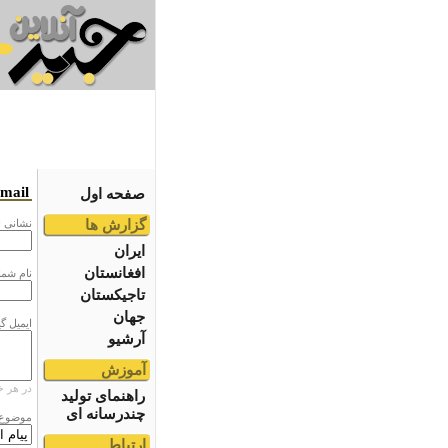
email
صفحه اول
گزارش ها
نشانى ا
ایران
افغانستان
نام شما
تاجیکستان
جهان
ایمیل گ
آرشیو
آموزش
در هر خ
راهنمای تولید
چندرسانه ای
موضوع
ارتباط