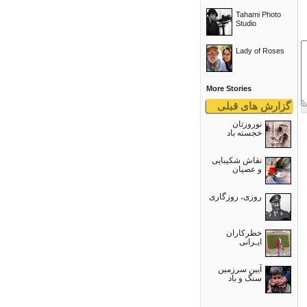
Tahami Photo
Studio
Lady of Roses
More Stories
گزارش های قبلی
نوروزتان
خجسته باد
نقاش شکیبایی
و عصيان
روزی، روزگاری
خطرکاران
ایـرانی
آیین سرزمین
سنگ و باد