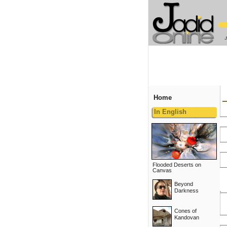
Home
In English
Flooded Deserts on
Canvas
Beyond
Darkness
Cones of
Kandovan