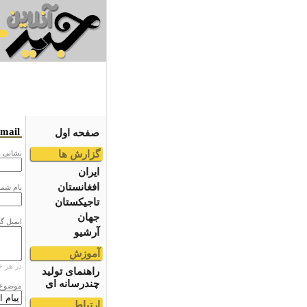
email
صفحه اول
گزارش ها
نشانى ا
ایران
افغانستان
نام شما
تاجیکستان
جهان
ایمیل گ
آرشیو
آموزش
در هر خ
راهنمای تولید
چندرسانه ای
موضوع
ارتباط