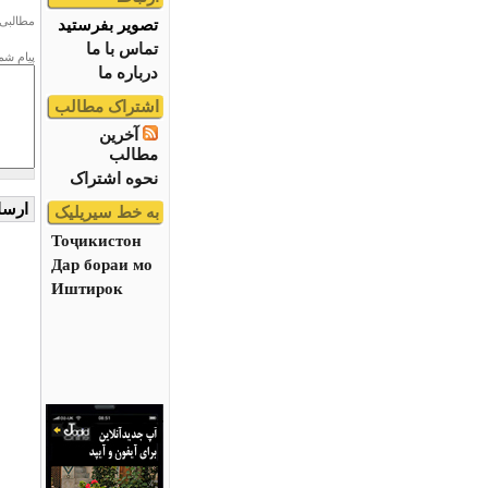
مطالبی 
تصویر بفرستید
تماس با ما
پیام شم
درباره ما
اشتراک مطالب
آخرین
مطالب
نحوه اشتراک
به خط سیریلیک
Тоҷикистон
Дар бораи мо
Иштирок