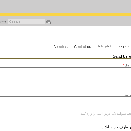
رفتن
به
محتوای
اصلی
Send by 
يميل
*
یرنده:
*
ط میتوانید یک آدرس ایمیل را وارد کنید.
*