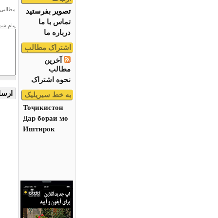
مطالبی 
تصویر بفرستید
تماس با ما
پیام شم
درباره ما
اشتراک مطالب
آخرین
مطالب
نحوه اشتراک
به خط سیریلیک
Тоҷикистон
Дар бораи мо
Иштирок