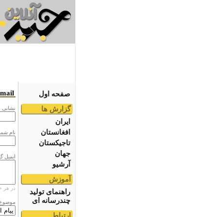
email
صفحه اول
گزارش ها
نشانى ا
ایران
افغانستان
نام شما
تاجیکستان
جهان
ایمیل گ
آرشیو
آموزش
در هر خ
راهنمای تولید
چندرسانه ای
موضوع
ارتباط