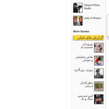
Tahami Photo
Studio
Lady of Roses
More Stories
گزارش های قبلی
نوروزتان
خجسته باد
نقاش شکیبایی
و عصيان
روزی، روزگاری
خطرکاران
ایـرانی
آیین سرزمین
سنگ و باد