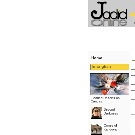
Home
In English
Flooded Deserts on
Canvas
Beyond
Darkness
Cones of
Kandovan