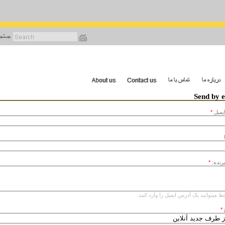
رفتن
به
محتوای
اصلی
Send by 
يميل
*
یرنده:
*
ط میتوانید یک آدرس ایمیل را وارد کنید.
*