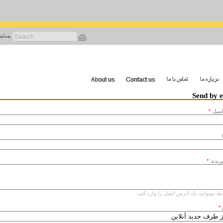
رفتن
به
محتوای
اصلی
Send by 
يميل
*
یرنده:
*
ط میتوانید یک آدرس ایمیل را وارد کنید.
*