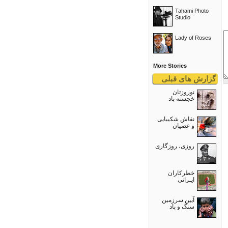
Tahami Photo
Studio
Lady of Roses
More Stories
گزارش های قبلی
نوروزتان
خجسته باد
نقاش شکیبایی
و عصيان
روزی، روزگاری
خطرکاران
ایـرانی
آیین سرزمین
سنگ و باد