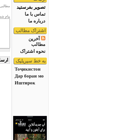
مطالبی 
تصویر بفرستید
تماس با ما
پیام شم
درباره ما
اشتراک مطالب
آخرین
مطالب
نحوه اشتراک
به خط سیریلیک
Тоҷикистон
Дар бораи мо
Иштирок