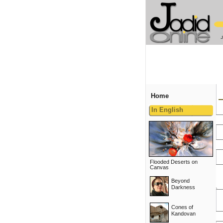
Home
In English
Flooded Deserts on
Canvas
Beyond
Darkness
Cones of
Kandovan