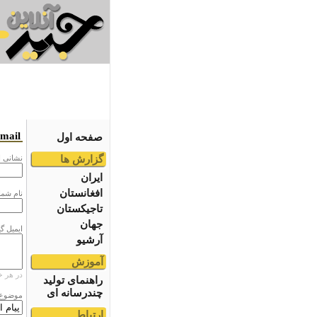
email
صفحه اول
گزارش ها
نشانى ا
ایران
افغانستان
نام شما
تاجیکستان
جهان
ایمیل گ
آرشیو
آموزش
در هر خ
راهنمای تولید
چندرسانه ای
موضوع
ارتباط