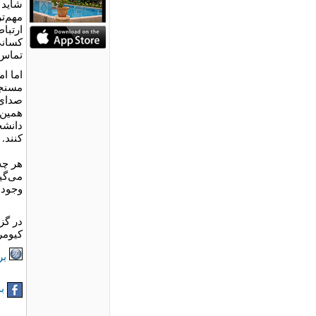
شاید 
مهم‌ت
کسانی 
تماس‌
اما ا
مسنجر
صدای 
همین 
دانشج
کنند.
هر چه
می‌گیر
وجود 
در گز
کیومر
بر
به