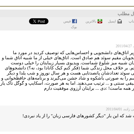
ل مطلب
اپ
ايميل
بالاترین
فيس
بوک
201
یر اتاق‌های دانشجویی و احساس‌هایی که توصیف کردید در مورد ما
جویان مقیم سوئد هم صادق است. اتاق‌های خیلی از ما شبیه اتاق شما و
ان شبیه میز شلوغ شماست. ویدیوی بسیار زیبایتان را خیلی دوست
م. بر خلاف محل زندگی شما (فکر کنم کبک کانادا بود، نه؟) دانشجوهای
نی سوئد تعدادشان پانصدتایی هست و هر سال نوروز و شب یلدا و دیگر
م را به صورتی باشکوه و شاد جشن می‌گیرند و برنامه‌های حافظخوانی و
قی سنتی و ... ترتیب می‌دهند. اما به هر صورت، اسکایپ و گوگل تاک یار
ر همه ماست! :دی ... برایتان آرزوی موفقیت دارم
ه، 2011/04/01
د که این بار "دیگر کشورهای فارسی زبان" را از یاد نبردی!