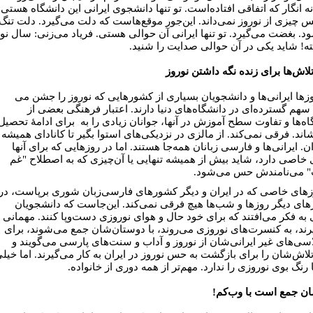
نه انگار که اتفاقی افتاده‌است. تو تنها دانشجوی ایرانی این دانشگاه هستی.
س چیزی از نوروز نمی‌داند. این‌جور موقع‌هاست که دلت می‌گیرد. دلت تنگ
د. بغضت می‌گیرد. تو تنها ایرانی آن حوالی هستی. فریاد می‌زنی: سال نو
! شاید یکی در آن حوالی صدایت را شنید.
لاش‌ها برای زنده ‌نگه داشتن نوروز
وزها ایرانی‌ها و دانشجویان بسیاری از کشورهایی که نوروز را جشن می
 سهم گسترده‌ای در دانشگاه‌های دنیا دارند. اعتبار فرهنگی بعضی از
ا‌ه‌ها و تفاوت سطح آموزش در آنها، جوانان زیادی را به برای ادامۀ تحصیل
اند. فرقی نمی‌کند. از مالزی در نزدیکی‌های استوا بگیر تا کانادای همیشه
ان. ایرانی‌ها و فارسی زبانان همه‌جا هستند. اما در روزهایی که برای آنها
 خاصی دارد، شاید بیش از همیشه تنهایی یا آن‌چیزی که به اصطلاح "غم‌
 می‌نامندش حس می‌شود.
زهای خاصی که در ایران و دیگر کشورهای فارسی‌زبان شوری برپاست، در
ای دیگر روزها و شب‌ها هیچ ‌فرقی نمی‌کند. این‌جاست که دانشجویان
ی به فکر می‌افتند که برای خود حال و هوای نوروزی دست‌وپا کنند. مهمانی
رند، به کنسرت‌های نوروزی می‌روند، با دوستان‌شان جمع می‌شوند، برای
اسی‌های غیر ایرانی‌شان از نوروز و آداب و سنت‌های پارسی می‌گویند و
تلاش‌شان را برای بازگشت به حس نوروز در ایران به کار می‌گیرند. اما خیل
رنگ بوی نوروزی را ندارد. مهم‌تر از همه دوری از خانواده.
ان جمع است با وب‌کم!