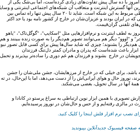
امروز با ده‌ سال پیش تفاوت‌های زیادی کرده‌است، اما بی‌شک یکی از
رین آنها گسترش اینترنت و متعاقب آن شبکه‌های اجتماعی اینترنتی و وسای
ارتباطی مربوط به این شبکه است. شاید تا ۲۰ سال پیش تنها راه تماس بین
که در ایران بودند و عزیزان‌شان در خارج از کشور نامه بود یا حد اکثر
های تلفنی گران‌قیمت.
مروز به لطف اینترنت و نرم‌افزارهایی مثل "اسکایپ"، "گوگل‌تاک"، "یاهو
" و "اووو" دیگر هم می‌توانند تصویر هم‌دیگر را به صورت زنده ببینند و هم
هم‌دیگر را بشنوند؛ چیزی که شاید سال‌ها پیش برای کسی قابل تصور نبود
ابزار باعث شده‌است که پدران و مادران کمتر دل‌تنگ فرزندان
ویشان در خارج بشوند و فرزندان هم غم ‌دوری را ساده‌تر بپذیرند و تحمل
 باشد، برای خیلی که در خارج‌ از مرزهایشان، جشن‌ ملی‌شان را جشن
ند، نوروز حال و هوای ایرانی‌اش را از دست می‌دهد، اما با این‌حال، در ته
همۀ آنها در سال تحویل، بغضی می‌شکند.
ارش تصویری با همین ابزار نوین ارتباطی به سراغ پرستو در کانادا و
ث در مالزی رفته‌ایم و از حس و حال‌شان در نوروز پرسیده‌ایم.
ای نصب نرم افزار فلش اینجا را کلیک کنيد.
 صفحه فیسبوک جدیدآنلاین بپیوندید