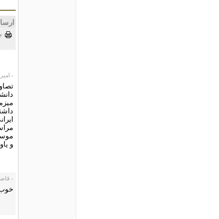
ارسا
چ
- امیر، 1/04/27
تصاو
دانش
میزم
داشت
ایرا
مراس
موسی
و یاو
- قاضی زاد
خوب ش