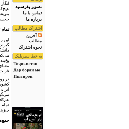
انگار 
تصویر بفرستید
هیچ‌ک
تماس با ما
می‌شو
خجسته
درباره ما
اشتراک مطالب
تمام ت
آخرین
این ر
مطالب
گیرند
نحوه اشتراک
دانشگ
می‌کش
به خط سیریلیک
یخ‌بند
Тоҷикистон
معنای
Дар бораи мо
غربت"
Иштирок
در رو
کشوره
ایران
می‌گی
هم‌کل
تمام 
چیزها 
جمع‌م