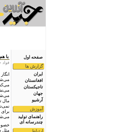
با هم
صفحه اول
فواد خ
گزارش ها
ایران
انگار 
می‌شو
افغانستان
می‌کن
تاجیکستان
می‌نش
جهان
می‌شو
آرشیو
مال ت
نمی‌دا
آموزش
برای 
راهنمای تولید
می‌شو
چندرسانه ای
خصوصا
مثل س
ارتباط