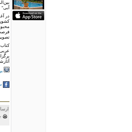
بین‌ا
آبی" 
کشور 
محبوب
فرصت 
تصویر
کتاب 
عربی، 
آثارشا
بر
به
ارسا
چ