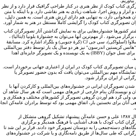
بیاوریم.
گری کتاب کودک از نظر هنری در کنار طراحی گرافیک قرار دارد و از نظر
و ابزار و روش اجرا، شباهت زیادی به هنر نقاشی دارد. و با اینکه با متن
ن همخوانی دارد، به تنهایی هم دارای ارزش هنری است. به همین دلیل،
ان تصویرگری کتاب کودک را گرایشی کاملأ مستقل در هنر به شمار آورد.
شتر کشورها جشنواره‌هایی برای به نمایش گذاشتن آثار تصویرگران کتاب
رگزار می‌شود . از مهم‌ترین آنها می‌توان به جشنوارۀ بلونیا (ایتالیا) ،
براتیسلاوا (اسلواکی)، سی جی CJ (کرۀ جنوبی) و بلگراد اشاره کرد. مسابقۀ
"هانس کریستین اندرسون" نیز هر دو سال یک بار توسط دفتر بین‌المللی
کتاب برای نسل جوان (IBBY) به یک نویسنده و یک تصویرگر جایزه‌ای اهدا
د.
ن میان تصویرگری کتاب کودک در ایران از اعتباری جهانی برخوردار است.
نمایشگاه مهم بین‌المللی می‌توان یافت که بدون حضور تصویرگر یا
گرانی از ایران برگزار شود.
 شدن تصویرگران ایرانی در جشنواره‌های بین‌المللی و کارکردن آنها با
ن و نویسندگان بنام خارجی از خبرهای مهمی است که هر سال شاهد آن
، ولی گرد هم آوردن گروهی تصویرگر از کشورهای مختلف و همکاری و
ی آنان برای نخستین بار، اتفاق مهمی بود که توسط برادران عامه‌کن انجا
.
در سال ۱۳۸۷ علی و حسن عامه‌کَن پیشنهاد تشکیل گروهی متشکل از
گران کتاب کودک با هدف آشنایی با فرهنگ همدیگر و برگزاری
گاه‌های دسته‌جمعی را به دوستان تصویرگر خود دادند. قرار بر این شد تا
گرانی که طی سال‌ها از طریق نامه‌نگاری و یا شرکت در جشنواره‌های