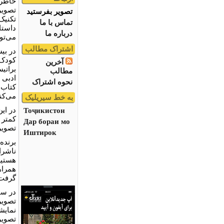
خاطر 
تصویر
تصویر بفرستید
تکنیک 
تماس با ما
داستا
درباره ما
می‌تو
اشتراک مطالب
در بی
کودک ب
آخرین
مطالب
ادبی 
نحوه اشتراک
می‌کن
به خط سیریلیک
در ای
Тоҷикистон
کمتر 
Дар бораи мо
تصویر
Иштирок
برنده
ناشرا
هستیم
همراه
گرفت
تصویر
نمایش
تصویر