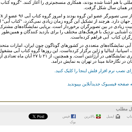
لمللی با هم آشنا شده بودند، همکاری منسجم‌تری را آغاز کنند. "گروه کتاب
در همان سال شکل گرفت.
در آغاز سی تصویرگر عضو این گروه بودند و امروز
جهان دارد. هرچند از تشکیل این گروه زمان زیادی نمی‌گذرد، "کتاب آبی" ا
یت زیادی در بین تصویرگران برخوردار است. برپایی نمایشگاه‌های مشترک
آشنایی نزدیک با فرهنگ‌های مختلف را برای بازدید کنندگان و همین‌طور
گران کتاب آبی فراهم کرده‌است.
آبی نمایشگاه‌های متعددی در کشورهای گوناگون چون ایران، امارات متحد
اسپانیا، ایتالیا و ژاپن برگزار کرده‌است. این روزها گروه کتاب آبی مشغول
برگزاری نمایشگاهی در آرژانتین است. و همچنین، از ۲۱ تا ۲۷ آبان ماه تعدادی ا
ن در نگارخانۀ مینا در تهران به نمایش درآمد.
ای نصب نرم افزار فلش اینجا را کلیک کنيد.
 صفحه فیسبوک جدیدآنلاین بپیوندید
ل مطلب
اپ
ايميل
بالاترین
فيس
بوک