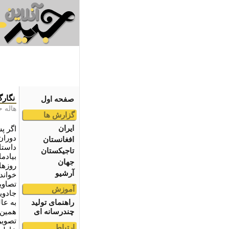
نگارگ
صفحه اول
هاله 
گزارش ها
ایران
اگر پ
دوران
افغانستان
داستا
تاجیکستان
بیادم
جهان
روزها
آرشیو
خواند
تصاوی
آموزش
جادوی
راهنمای تولید
به عال
چندرسانه ای
همین 
تصویر
ارتباط