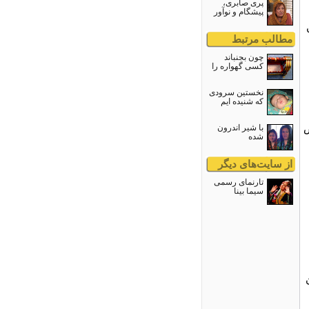
پری صابری،
پیشگام و نوآور
مطالب مرتبط
چون بجنباند
كسى گهواره را
نخستین سرودی
که شنیده ایم
ض
با شیر اندرون
شده
از سایت‌های دیگر
تارنمای رسمی
سيما بينا