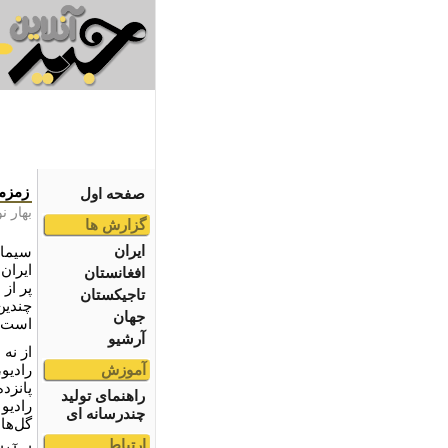
زمزمه
صفحه اول
بهار ن
گزارش ها
ایران
سیما ب
ایران 
افغانستان
پر از
تاجیکستان
چندین
جهان
‌است
آرشیو
از نه‌
آموزش
رادیو،
پانزده
راهنمای تولید
رادیو 
چندرسانه ای
گل‌ها
ارتباط