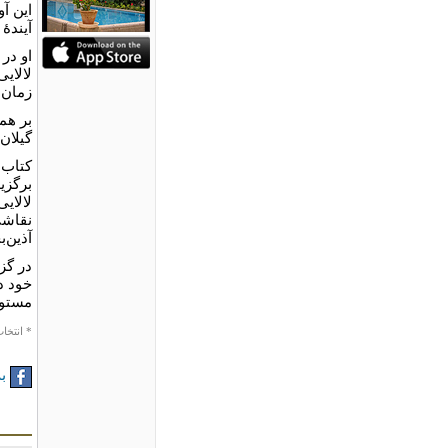
این آ
آیندۀ 
او در
لالایی
زمان‌
بر همی
گیلان
کتاب 
برگزی
لالای
نقاشی
آذین‌
در گز
خود د
مستوف
* انتخاب
به