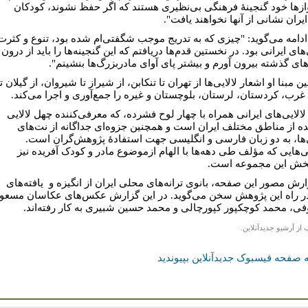
وازها خود گنجینۀ فرهنگی بی‌نظیری هستند که اگر حفظ نشوند، کودکان
ایران نشانی از آنها نخواهند یافت".
 ادامه می‌گوید: "چیزی که به تدریج موجب شگفتی‌ام شده بود، تنوع و کثرت
‌های ایرانی بود. در نخستین قدم‌ها دریافتم که این گنجینه‌ها را باید از درون
های گذشته بیرون آورم و بیشتر پای آوای مادربزرگ‌ها بنشینم".
ن مبنا او اشعار لالایی‌ها از تهران تا تنکابن، از شیراز تا شیروان، از گیلان تا
 غرب، کردستان، لرستان، بلوچستان و غیره را جمع‌آوری و اجرا می‌کند.
لالایی‌های ایرانی همراه با چهار لوح فشرده، که معرفی‌کننده چهل لالایی
ده از مناطق مختلف ایران است و همچنین جزوه‌ای جداگانه از نت‌های
ی‌ها، به دو زبان فارسی و انگلیسی جهت استفادۀ پژوهش‌گران ‌است.
‌هایی که مؤلف طی دهه‌ها با الهام ازموضوع مادر و کودک آفریده نیز
بخش این مجموعه است.
ارش مصور این صفحه، بانوی ترانه‌های محلی ایران از انگیزه و یافته‌های
ر راه این پژوهش سخن می‌گوید. در اين گزارش عکس‌های عکاسان مسعو
ی، محمد کوچکپور کپورچالی و محمد حسین شبیری به کار رفته‌اند.
 از آرشیو جدیدآنلاین.
 صفحه فیسبوک جدیدآنلاین بپیوندید