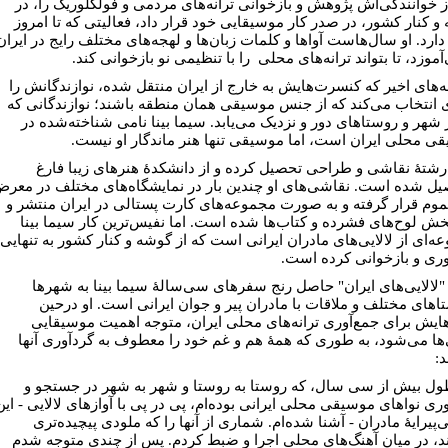
از خوانندگی‌اش پژوهش و بازخوانی ترانه‌های مردمی و فولکلوریک را، در
و کنار کشور، در صدر کار موسیقایی خود قرار داد، فعالیتی که تا امروز
دارد. او سال‌هاست آواها و کلمات زبان‌ها و لهجه‌های مختلف رایج در ایران
آموزد، تا بتواند ترانه‌های محلی را با تنظیمی نو بازخوانی کند.
ه‌های اخیر که کنسرت‌هایش به خارج از ایران منتقل شده، نوازندگانش را
انتخاب می‌کند که از جنس موسیقی همان منطقه باشند؛ نوازندگانی که
ز شهر و روستاهای دور و نزدیک می‌یابد. سیما بینا نامی شناخته‌شده در
ی محلی ایران است، اما موسیقی تنها هنر ماندگار او نیست.
 رشتۀ نقاشی و طراحی تحصیل کرده و از دانشکدۀ هنرهای زیبا فارغ
یل شده ‌است. نقاشی‌های او چندین بار در نمایشگاه‌های مختلف در معر
موم قرار گرفته و به صورت مجموعه‌های کارت پستالی در ایران منتشر و
بخش لوح‌های فشرده و کتاب‌ها شده‌ است. اما نفیس‌ترین کار سیما بینا
ه‌ای از لالایی‌های مادران ایرانی است که از گوشه و کنار کشور به تنهایی
وری و بازخوانی کرده ‌است.
"لالایی‌های ایران" حاصل رنج سفرهای سی‌سالۀ سیما بینا به شهرها
اهای مختلف و ملاقات با مادران پیر و جوان ایرانی است. او درحین
یش برای جمع‌آوری ترانه‌های محلی ایران، متوجه اهمیت موسیقایی
ی‌ها می‌شود، به‌ طوری که همۀ هم و غم خود را معطوف به گردآوری آنها
د:
ول بیش از سی سال، که روستا به روستا و شهر به شهر در جستجو و
ری نواهای موسیقی محلی ایرانی بوده‌ام، پی در پی با آوازهای لالایی - این
ی‌پیرایۀ مادران - آشنا شده‌ام. شماری از آنها را که ملودی پیچیده‌تری
د، در میان آهنگ‌های محلی اجرا و ضبط کردم. پس از چندی متوجه شدم