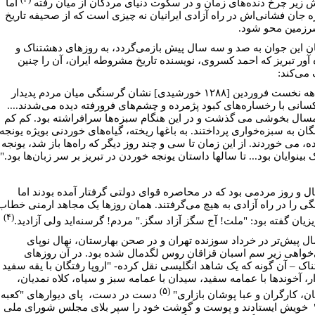
 زیر چرخ دنده‌های زمان و در سکوت دنیای مردگان از میان رفته
اما
 جان فشانی‌اش در راه آزادی ایرانیان نه چیزی است که از صحیفه تاریخ
رزمین محو شود.
ن این جوان به صد و سه سال پیش بازمی‌گردد، به روزهای دهشتناک و
 آور تبریز که احمد کسروی، نویسنده تاریخ مشروطه ایران، آن را چنین
ی‌کند:
" از دهه نخست فروردین [۱۲۸۸ خورشیدی] نشان گرسنگی میان مردم پدیدار
سانی با رخساره‌های کبود پژمرده و چشم‌های فرورفته دیده می‌شدند....
مسال بخوشی می گذشت و در این هنگام سبزه‌ها سرافراشته بود. کم کم
ان به سبزه‌خواری پرداختند. به باغها ریخته، گیاه‌های خوردنی بویژه یونجه
ه، می خوردند. از این زمان تا سی و چند روز دیگر که راه‌ها باز شد، یونجه
بینوایان بود... تا سالها داستان یونجه خوردن در تبریز بر سر زبان‌ها بود."
ال و روز مردمی بود که در محاصره قوای دولتی گرفتار آمده بودند اما
ی را در راه آزادی به هیچ می‌گرفتند. همان روزها یک مجاهد ارمنی خطاب
(۴)
یزیان گفته بود: "ملت! آج سگز آزاد سگز." مردم! گرسنه‌اید ولی آزادید.
ل پیش‌تر در خرداد سوزنده تهران و در صحن بهارستان، نهال نوپای
‌خواهی زیر سم اسبان قزاقان روس لگدمال شده بود. در آن روزهای
اک – آن گونه که یک شاهد انگلیسی نقل کرده- "اروپا رفتگان با یقه سفید
ار، آخوندها با عمامه سفید، سیدان با عمامه سبز و سیاه، کلاه نمدیان،
(۵)
ان، کارگران و عبا پوشان بازاری"
دست در دست، پای دیوارهای "کعبه
 خویش ایستادند و پوست و گوشت خود را سپر بلای مجلس شورای ملی