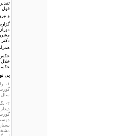
تقدیر
قول اح
و تبری
گزارش
دوران 
مشروط
دکتر 
همراه
عکس‌ه
خلال 
عکسخا
پی ن
۱- ب
گورست
سال ۱۰، ش ۳۷، ۱۳۸۵
دیدار
گورست
دوستا
بسیار
مشخصا
این گ