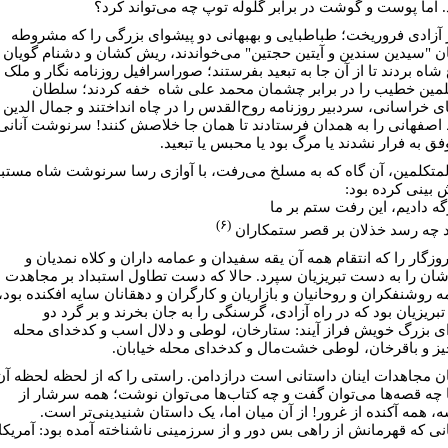
. اما پوست و گوشت در برابر گلوله توپ چه می‌تواند کرد؟
آزادی فروریخت؛ طباطبایی و بهبهانی دو پیشوای بزرگی را که مشروطه
ن "سیدین سندین و آیتین حجتین" می‌خواندند، ریش کشان و دشنام گویان
 شاه بردند تا از آن جا به تبعید بفرستند؛ صوراسرافیل روزنامه نگار و ملک
لمین خطیب را در برابر چشمان محمد علی شاه خفه کردند؛ سلطان
ای خراسانی، سردبیر روزنامه روح‌القدس را در چاه انداختند و جمال الدین
اصفهانی را به همدان فرستادند تا همان جا خلاصش کنند! سرنوشت آنانی
فق به فرار نشدند یا مرگ بود یا محبس یا تبعید.
لمتکلمین، آن گاه که به مسلخ می‌رفت، با آوازی رسا سرنوشت شاه مستب
ش بینی کرده بود:
گه دادیم، این رفت ستم بر ما
(۶)
د چه رسد خذلان بر قصر ستمکاران
وزگار را که انتقام همه آن یقه سفیدان و عمامه داران و کلاه نمدیان و
شان را به دست تبریزیان سپرد. حالا که دست تطاول استبداد بر مجاهدت
ه روشنفکران و روحانیان و بازاریان و کارگران و دهقانان سایه افکنده بود،
بریزیان بود که در راه آزادی، گرسنگی را به جان بخرند و بر گرد دو
ی بزرگ خویش فراز آیند: ستارخان، لوطی و دلال اسب و کدخدای محله
یز و باقرخان، لوطی خشت‌مال و کدخدای محله خیابان.
ن مجاهدات اینان داستانی است درازدامن. راستی را که از لحظه لحظه آن
 چه قصه‌ها می‌توان گفت و چه کتاب‌ها می‌توان نوشت؛ همه سرشار از
، همه آکنده از غرور! از آن میان اما، یک داستان شنیدینی‌تر است.
نی که قهرمانش از راهی بس دور و از سرزمینی ناشناخته آمده بود: آمریکا.