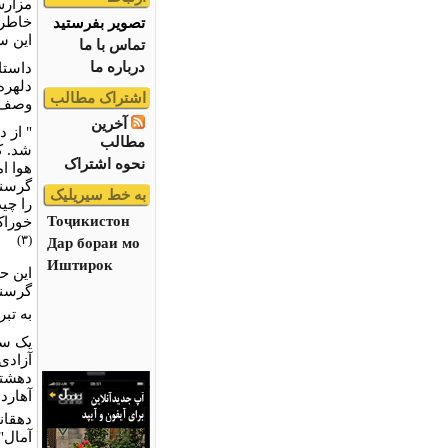
مزارش
خاطره
تصویر بفرستید
این س
تماس با ما
درباره ما
داستا
دلهره
اشتراک مطالب
وصف م
آخرین
مطالب
شد. ک
نحوه اشتراک
هوا ا
گرسنگ
به خط سیریلیک
را چید
Тоҷикистон
خوراک 
(۳)
Дар бораи мо
Иштирок
این ح
گرسنگ
به تبر
یک سا
آزادی
دهشتن
آهارد
دهقان
آمال"