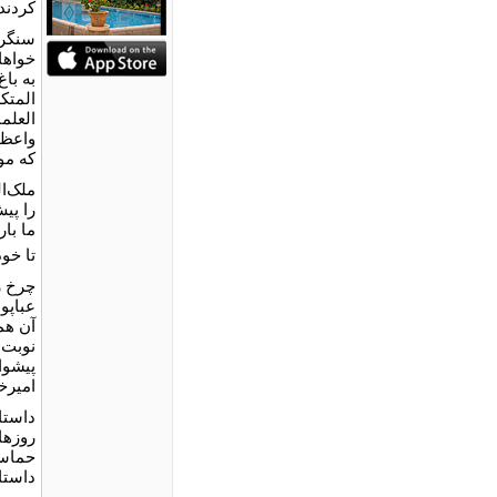
کردند
سنگر 
خواها
به باغ
المتک
العلم
واعظ 
که مو
ملک‌ا
را پی
ما بار
تا خو
چرخ ر
عباپو
آن هم
نوبت ت
پیشوا
امیرخ
داستا
روزها
حماسه
داستا