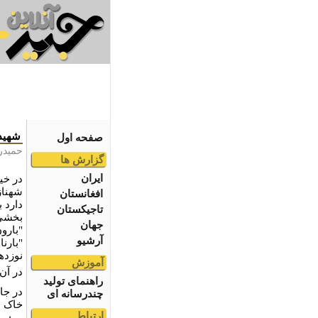
شهید
صفحه اول
حمیدر
گزارش ها
ایران
در خی
شهناز
افغانستان
دارد ب
تاجیکستان
بخشی 
جهان
"بارون
آرشیو
"بارن
نوزده
آموزش
در آن
راهنمای تولید
در جا
چندرسانه ای
خاک س
ارتباط