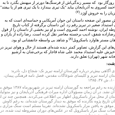
 روزگار بود که مسیر زندگی‌اش از فرسنگ‌ها دورتر از میهنش بگذرد تا به
مد کسروی به آذربایجان بیاید "یک تیری بیندازد با یک تیری هم از پا بیفتد"
(۷)
زیان را به خروش آوَرَد.
 مصور این صفحه داستان این جوان آمریکایی و حماسه‌ای است که به
استبداد صغیر در تبریز رقم زد. این داستان برگرفته از کتاب تاریخ
ه ایران، نوشته احمد کسروی است و او نیز بخشی از داستان را از قول
رضازاده شفق، ادیب برجسته معاصر نقل کرده است. رضا زاده از یاران و
(۸)
ان مستر هاوارد باسکرویل
و شاهد بی واسطه جانفشانی او بود.
ای این گزارش، تصاویر کمتر دیده شده‌ای هستند از حال و هوای تبریز در
خیزش علیه استبداد محمد علی شاه قاجار که برخی‌شان به آرشیو
نه شهر (تهران) تعلق دارند.
وشت:
رای آگاهی بیش‌تر درباره گورستان ارامنه تبریز نک: شجاع دل، نادره:
ان ارامنه تبریز و کلیسای شوغاگات مقدس، فصل نامه فرهنگی پیمان،
۲- نگارنده به رغم مراجعه به گورستان ارامنه تبریز در شهریورماه ۱۳۸۷ م
 آن نشد. در آن زمان مسؤولان اداره میراث فرهنگی آذربایجان و نیز متولیا
ان از محل مزار باسکرویل اظهار بی اطلاعی می‌کردند. همچنین چند تن از
ن تاریخ پژوه نگارنده که موفق به دیدار گورستان شده‌اند، به رغم کاوش
 موفق به یافتن مزار باسکرویل نشده‌اند. تقریبا مسلم است سنگ مزاری با
ت سنگ مزار باسکرویل که در عکس‌های دوران مشروطه ثبت شده، در
ورستان وجود ندارد.