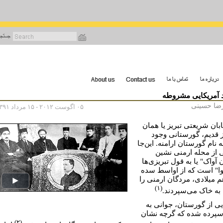
رفتن
به
محتوای
اصلی
 آمریکایی مشروطه
ضا حسینی
۰۵ اگوست ۲۰۱۲ - ۱۵ مرداد ۱۳۹۱
ابان شریعتی تبریز یا همان
 قدیم، گورستانی وجود
ه نام گورستان ارامنه. این‌جا
از محله ارمنی نشین
 آواک" یا به قول تبریزی‌ها
اوا" است که از اواسط سده
م میلادی، مردگان ارمنی را
(۱)
 به خاک می‌سپردند.
یی از گورستان، جوانی به
پرده شده که گرچه نشان
(۲)