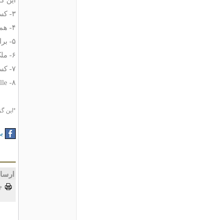
۳- کسروی، احمد: تاریخ مشروطه ایران، تهران، ۱۳۷۳، ص۸۸۴-۸۸۳
۴- همان، ص ۸۹۹
۵- براوون، ادوارد: انقلاب ایران، ترجمه احمد پژوه، تهران، ۱۳۸۸، ص۱۹۹
۶- ملک زاده، مهدی، تاریخ انقلاب مشروطیت ایران، تهران، ج۲، ص ۸۷۲
۷- کسروی، همان، ص۸۹۶
lle
۸-
*اين گزارش 
به
ارسا
چ