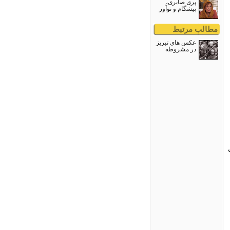
پری صابری،
پیشگام و نوآور
مطالب مرتبط
عکس های تبریز
در مشروطه